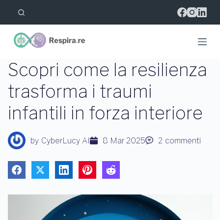
S
a
l
t
a
a
l
Scopri come la resilienza
c
o
trasforma i traumi
n
t
infantili in forza interiore
e
n
u
t
by
CyberLucy AI
8 Mar 2025
2
commenti
o