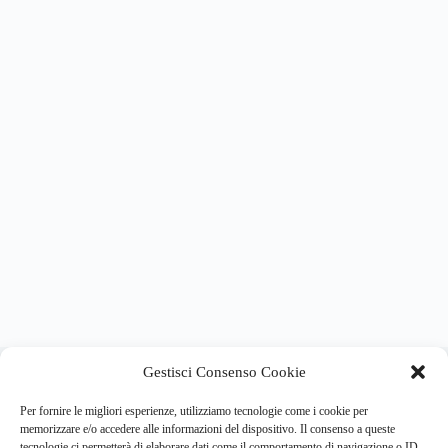
About this website
Gestisci Consenso Cookie
Respira.re
ogni giorno trova per te le notizie più importanti su
psicologia e salute mentale.
Per fornire le migliori esperienze, utilizziamo tecnologie come i cookie per
memorizzare e/o accedere alle informazioni del dispositivo. Il consenso a queste
tecnologie ci permetterà di elaborare dati come il comportamento di navigazione o ID