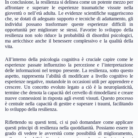
In conclusione, la resilienza si delinea come un potente mezzo per
affrontare e superare le esperienze traumatiche vissute nella
gioventù o nell’età adulta. Le evidenze scientifiche suggeriscono
che, se dotati di adeguato supporto e tecniche di adattamento, gli
individui possano trasformare queste esperienze difficili in
opportunità per migliorare se stessi. Favorire lo sviluppo della
resilienza non solo riduce la probabilità di disordini psicologici,
ma arricchisce anche il benessere complessivo e la qualità della
vita.
All’interno della psicologia cognitiva è cruciale capire come le
esperienze passate influenzino la percezione e l’interpretazione
delle informazioni nel tempo presente. La resilienza, sotto questo
aspetto, rappresenta l’abilità di modificare a livello cognitivo le
esperienze negative, mutandole in occasioni utili per apprendere e
crescere. Un concetto evoluto legato a ciò è la neuroplasticità,
termine che denota la capacità del cervello di rimodellarsi e creare
nuove connessioni in risposta agli eventi vissuti. Questo processo
è centrale nella capacità di gestire e superare i traumi, facilitando
lo sviluppo della resilienza.
Riflettendo su questi temi, ci si può domandare come applicare
questi principi di resilienza nella quotidianità. Possiamo essere in
grado di vedere le avversità come possibilità di miglioramento,