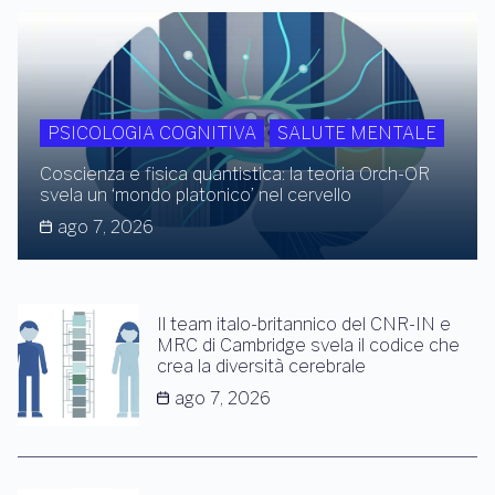
PSICOLOGIA COGNITIVA
SALUTE MENTALE
Coscienza e fisica quantistica: la teoria Orch-OR
svela un ‘mondo platonico’ nel cervello
ago 7, 2026
Il team italo-britannico del CNR-IN e
MRC di Cambridge svela il codice che
crea la diversità cerebrale
ago 7, 2026