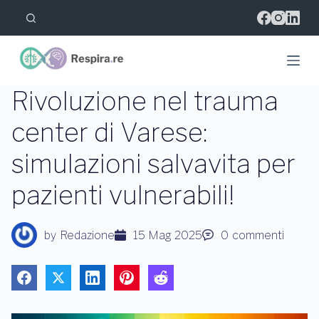
S
a
l
t
a
a
l
Rivoluzione nel trauma
c
o
center di Varese:
n
t
simulazioni salvavita per
e
n
u
pazienti vulnerabili!
t
o
by
Redazione
15 Mag 2025
0
commenti