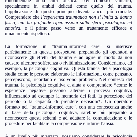
fondamentale della cura olistica. Nel contesto sanitario,
specialmente in ambiti delicati come quello del trauma,
l’applicazione di questo principio diventa ancor più cruciale.
Comprendere che
l’esperienza traumatica non si limita al danno
fisico, ma ha profonde ripercussioni sulla sfera psicologica ed
emotiva
, è il primo passo verso un trattamento efficace e
umanamente rispettoso.
La formazione in “trauma-informed care” si inserisce
perfettamente in questa prospettiva, preparando gli operatori a
riconoscere gli effetti del trauma e ad agire in modo da non
causare ulteriore sofferenza o rivittimizzazione. Consideriamo, ad
esempio, la psicologia cognitiva. Questa branca della psicologia
studia come le persone elaborano le informazioni, come pensano,
percepiscono, ricordano e risolvono problemi. Nel contesto del
trauma, la psicologia cognitiva ci aiuta a comprendere *come le
esperienze negative possono alterare i processi cognitivi,
influenzando ad esempio la memoria dei fatti, la percezione del
pericolo o la capacità di prendere decisioni*. Un operatore
formato nel “trauma-informed care”, con una conoscenza anche
di base della psicologia cognitiva, sarebbe più preparato a
riconoscere questi schemi e ad adattare la comunicazione e le
procedure per facilitare la comprensione e ridurre l’ansia.
A un livello più avanzato, possiamo considerare la psicologia