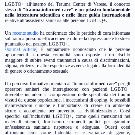
LGBTQ+ all’interno del Trauma Center di Varese, il concetto
stesso di
“trauma-informed care” è un pilastro fondamentale
nella letteratura scientifica e nelle linee guida internazionali
relative all’assistenza sanitaria alle persone LGBTQ+.
Un
recente studio
ha confermato che le pratiche di cura informata
sul trauma possono efficacemente ridurre la depressione e lo stress
traumatico nei pazienti LGBTQ+.
[
Journal Article
] É ampiamente riconosciuto che le persone
appartenenti a questa comunità sono esposte a un rischio
maggiore di subire eventi traumatici a causa di discriminazioni,
stigma, violenza e altre esperienze avverse legate alla loro identità
di genere o orientamento sessuale.
Un percorso formativo orientato al “trauma-informed care” per gli
operatori sanitari che interagiscono con pazienti LGBTQ+
dovrebbe includere la comprensione delle specificità dei traumi
vissuti da questa popolazione, i meccanismi di coping, le possibili
manifestazioni cliniche e l’importanza di creare un ambiente
sicuro e accogliente per prevenire la rivittimizzazione. Corsi
specifici sull’inclusività LGBTQ+, come quelli menzionati nei
materiali ottenuti, forniscono strumenti pratici per garantire
un’assistenza sanitaria rispettosa e adeguata. Questi corsi
affrontano temi come l’identità e le varianze di genere,