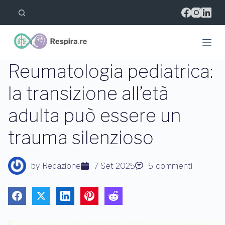
S
a
l
t
a
a
l
Reumatologia pediatrica:
c
o
la transizione all’età
n
t
adulta può essere un
e
n
u
trauma silenzioso
t
o
by
Redazione
7 Set 2025
5
commenti