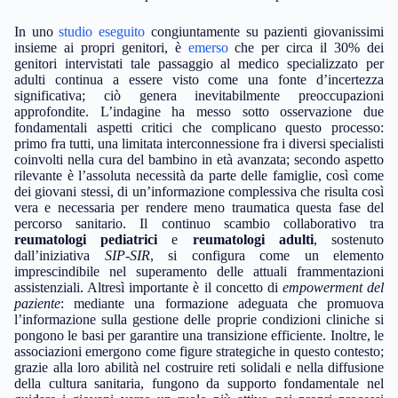
In uno
studio eseguito
congiuntamente su pazienti giovanissimi
insieme ai propri genitori, è
emerso
che per circa il 30% dei
genitori intervistati tale passaggio al medico specializzato per
adulti continua a essere visto come una fonte d’incertezza
significativa; ciò genera inevitabilmente preoccupazioni
approfondite. L’indagine ha messo sotto osservazione due
fondamentali aspetti critici che complicano questo processo:
primo fra tutti, una limitata interconnessione fra i diversi specialisti
coinvolti nella cura del bambino in età avanzata; secondo aspetto
rilevante è l’assoluta necessità da parte delle famiglie, così come
dei giovani stessi, di un’informazione complessiva che risulta così
vera e necessaria per rendere meno traumatica questa fase del
percorso sanitario. Il continuo scambio collaborativo tra
reumatologi pediatrici
e
reumatologi adulti
, sostenuto
dall’iniziativa
SIP-SIR
, si configura come un elemento
imprescindibile nel superamento delle attuali frammentazioni
assistenziali. Altresì importante è il concetto di
empowerment del
paziente
: mediante una formazione adeguata che promuova
l’informazione sulla gestione delle proprie condizioni cliniche si
pongono le basi per garantire una transizione efficiente. Inoltre, le
associazioni emergono come figure strategiche in questo contesto;
grazie alla loro abilità nel costruire reti solidali e nella diffusione
della cultura sanitaria, fungono da supporto fondamentale nel