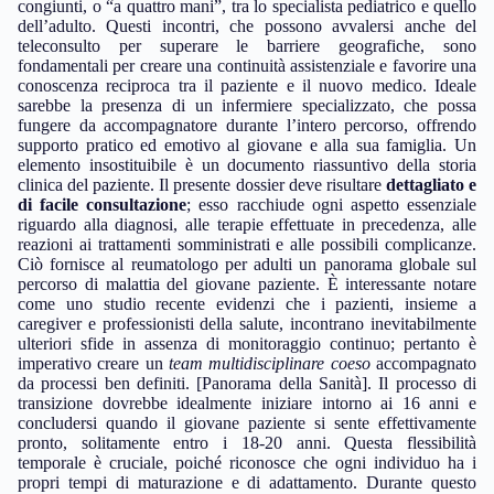
congiunti, o “a quattro mani”, tra lo specialista pediatrico e quello
dell’adulto. Questi incontri, che possono avvalersi anche del
teleconsulto per superare le barriere geografiche, sono
fondamentali per creare una continuità assistenziale e favorire una
conoscenza reciproca tra il paziente e il nuovo medico. Ideale
sarebbe la presenza di un infermiere specializzato, che possa
fungere da accompagnatore durante l’intero percorso, offrendo
supporto pratico ed emotivo al giovane e alla sua famiglia. Un
elemento insostituibile è un documento riassuntivo della storia
clinica del paziente. Il presente dossier deve risultare
dettagliato e
di facile consultazione
; esso racchiude ogni aspetto essenziale
riguardo alla diagnosi, alle terapie effettuate in precedenza, alle
reazioni ai trattamenti somministrati e alle possibili complicanze.
Ciò fornisce al reumatologo per adulti un panorama globale sul
percorso di malattia del giovane paziente. È interessante notare
come uno studio recente evidenzi che i pazienti, insieme a
caregiver e professionisti della salute, incontrano inevitabilmente
ulteriori sfide in assenza di monitoraggio continuo; pertanto è
imperativo creare un
team multidisciplinare coeso
accompagnato
da processi ben definiti. [Panorama della Sanità]. Il processo di
transizione dovrebbe idealmente iniziare intorno ai 16 anni e
concludersi quando il giovane paziente si sente effettivamente
pronto, solitamente entro i 18-20 anni. Questa flessibilità
temporale è cruciale, poiché riconosce che ogni individuo ha i
propri tempi di maturazione e di adattamento. Durante questo