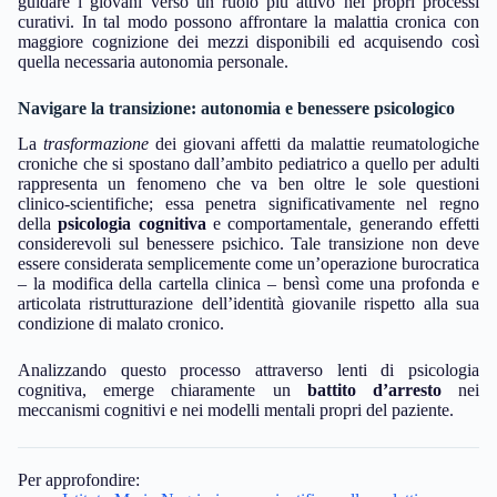
guidare i giovani verso un ruolo più attivo nei propri processi
curativi. In tal modo possono affrontare la malattia cronica con
maggiore cognizione dei mezzi disponibili ed acquisendo così
quella necessaria autonomia personale.
Navigare la transizione: autonomia e benessere psicologico
La
trasformazione
dei giovani affetti da malattie reumatologiche
croniche che si spostano dall’ambito pediatrico a quello per adulti
rappresenta un fenomeno che va ben oltre le sole questioni
clinico-scientifiche; essa penetra significativamente nel regno
della
psicologia cognitiva
e comportamentale, generando effetti
considerevoli sul benessere psichico. Tale transizione non deve
essere considerata semplicemente come un’operazione burocratica
– la modifica della cartella clinica – bensì come una profonda e
articolata ristrutturazione dell’identità giovanile rispetto alla sua
condizione di malato cronico.
Analizzando questo processo attraverso lenti di psicologia
cognitiva, emerge chiaramente un
battito d’arresto
nei
meccanismi cognitivi e nei modelli mentali propri del paziente.
Per approfondire: