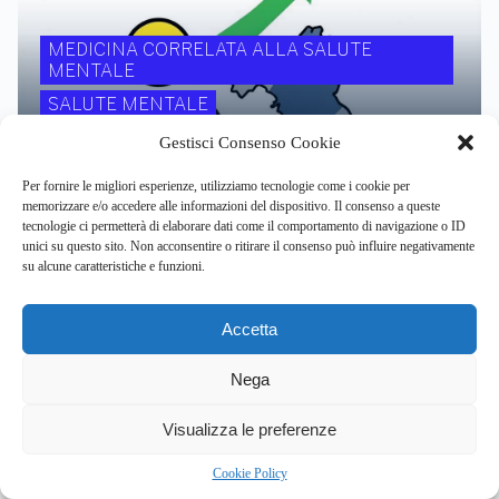
MEDICINA CORRELATA ALLA SALUTE
MENTALE
SALUTE MENTALE
Gestisci Consenso Cookie
Psicofarmaci, l’allarmante +12,1% di uso tra i minori
in Italia: cosa rivela il rapporto OsMed 2025?
Per fornire le migliori esperienze, utilizziamo tecnologie come i cookie per
ago 9, 2026
memorizzare e/o accedere alle informazioni del dispositivo. Il consenso a queste
tecnologie ci permetterà di elaborare dati come il comportamento di navigazione o ID
unici su questo sito. Non acconsentire o ritirare il consenso può influire negativamente
su alcune caratteristiche e funzioni.
Come la chirurgia maxillo-facciale del
Policlinico di Bari ha rivoluzionato il
trattamento dei traumi del volto con la
Accetta
pianificazione virtuale
Nega
ago 9, 2026
5
Visualizza le preferenze
Cookie Policy
Frattura del pene: perché intervenire