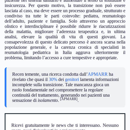
paziente nel sistema sanitario e aumentare il senso di solitudine e
insicurezza. Per questo motivo, la transizione non può essere
lasciata al caso, ma deve essere un processo graduale, strutturato e
condiviso tra tutte le parti coinvolte: pediatra, reumatologo
dell’adulto, paziente e famiglia. Solo attraverso un approccio
olistico e interdisciplinare è possibile ridurre le riacutizzazioni
della malattia, migliorare l’aderenza terapeutica e, in ultima
analisi, elevare la qualità di vita di questi giovani. La
consapevolezza di questo delicato percorso è ancora scarsa nella
popolazione generale, e la carenza cronica di specialisti in
reumatologia pediatrica in Italia aggrava ulteriormente il
problema, limitando l’accesso a cure tempestive e appropriate.
Recen temente, una ricerca condotta dall’
APMARR
ha
rivelato che quasi il
30%
dei
genitori
lamenta informazioni
incomplete sulla transizione. Tale mancanza gioca un
ruolo fondamentale nel compromettere la regolare
continuità del trattamento, generando nei pazienti una
[APMARR]
sensazione di
isolamento
.
.
Ricevi gratuitamente le news che ti interessano. Nessuno