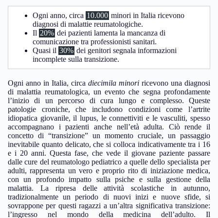
Ogni anno, circa
10.000
minori in Italia ricevono
diagnosi di malattie reumatologiche.
Il
20%
dei pazienti lamenta la mancanza di
comunicazione tra professionisti sanitari.
Quasi il
30%
dei genitori segnala informazioni
incomplete sulla transizione.
Ogni anno in Italia, circa
diecimila minori
ricevono una diagnosi
di malattia reumatologica, un evento che segna profondamente
l’inizio di un percorso di cura lungo e complesso. Queste
patologie croniche, che includono condizioni come l’artrite
idiopatica giovanile, il lupus, le connettiviti e le vasculiti, spesso
accompagnano i pazienti anche nell’età adulta. Ciò rende il
concetto di “transizione” un momento cruciale, un passaggio
inevitabile quanto delicato, che si colloca indicativamente tra i 16
e i 20 anni. Questa fase, che vede il giovane paziente passare
dalle cure del reumatologo pediatrico a quelle dello specialista per
adulti, rappresenta un vero e proprio rito di iniziazione medica,
con un profondo impatto sulla psiche e sulla gestione della
malattia. La ripresa delle attività scolastiche in autunno,
tradizionalmente un periodo di nuovi inizi e nuove sfide, si
sovrappone per questi ragazzi a un’altra significativa transizione:
l’ingresso nel mondo della medicina dell’adulto. Il