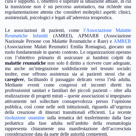
cura e supporto. L’obiettivo è superare la situazione attuale, in cui
la transizione non è un percorso automatico, ma richiede una
regolamentazione attenta che consideri molteplici aspetti: clinici,
assistenziali, psicologici e legati all’aderenza terapeutica.
Le associazioni di pazienti, come
l’Associazione Malattie
Reumatiche Infantili
(AMREI), APMARR (Associazione
Nazionale Persone con Malattie Reumatiche e Rare) e
AMRER
(Associazione Malati Reumatici Emilia Romagna), giocano un
ruolo fondamentale in questo contesto. Le organizzazioni operano
con l’obiettivo primario di assicurare ai bambini colpiti da
malattie reumatiche
non solo il diritto a ricevere cure adeguate,
ma anche un’integrazione soddisfacente nel tessuto sociale;
inoltre, esse offrono assistenza sia ai pazienti stessi che ai
caregiver
, facilitando il passaggio delicato verso l’età adulta.
Mediante eventi come congressi ed incontri diretti tra
professionisti sanitari e familiari dei piccoli pazienti – oltre alla
realizzazione di progetti mirati – queste associazioni si impegnano
attivamente nel sollecitare consapevolezza presso l’opinione
pubblica, così come nelle sedi istituzionali, riguardo all’urgenza
della creazione di itinerari transitionali efficienti. La recente
risoluzione unanime
sulla tematica del trasferimento dalla fase
pediatrica alla fase adulta nell’ambito della reumatologia
rappresenta chiaramente una manifestazione dell’accresciuta
considerazione data da parte delle autorità competenti.