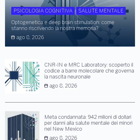
PSICOLOGIA COGNITIVA
SALUTE MENTALE
Optogenetica e deep brain stimulation: come
stanno riscrivendo la nostra memoria?
ago 8, 2026
CNR-IN e MRC Laboratory: scoperto il
codice a barre molecolare che governa
la nascita neuronale
ago 8, 2026
Meta condannata: 942 milioni di dollari
per danni alla salute mentale dei minori
nel New Mexico
ago 8, 2026