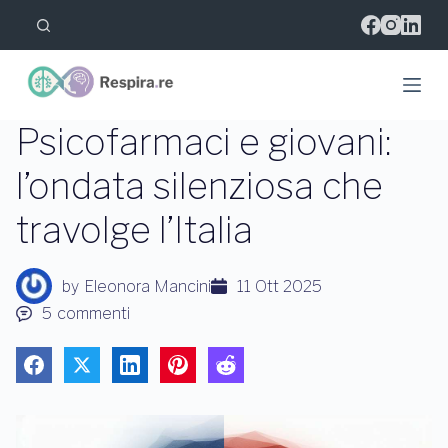
S
a
l
t
a
a
l
Psicofarmaci e giovani:
c
o
l’ondata silenziosa che
n
t
travolge l’Italia
e
n
u
t
by
Eleonora Mancini
11 Ott 2025
o
5
commenti