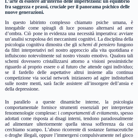
L’arte di esistere all’interno delle imperfezioni: un equilibrio
fra
saggezza
e
prassi
, cruciale per il panorama psichico delle
nuove generazioni.
In questo labirinto complesso chiamato psiche umana, è
innegabile come spiragli di luce possano alternarsi ad aree
d’ombra. Ciò pone in evidenza una necessità imperativa: avviare
un’analisi scrupolosa dei meccanismi cognitivi. La disciplina della
psicologia cognitiva dimostra che gli
schemi di pensiero
fungono
da filtri interpretativi nel nostro approccio alla vita quotidiana e
influiscono notevolmente sul nostro vissuto emotivo. Qualora tali
schemi dovessero cristallizzarsi attorno a visioni pessimistiche
riguardo al proprio essere o al futuro che attende ogni individuo;
se il fardello delle aspettative altrui insieme alla continua
competizione via social network iniziassero ad agire indisturbati
sulle nostre menti, sarà facile assistere all’insorgere dell’ansia e
della depressione.
In parallelo a queste dinamiche interne, la psicologia
comportamentale fornisce strumenti essenziali per interpretare
fenomenologie complesse: i
comportamenti di evitamento
, spesso
adottati come risposta ai disagi interni, tendono paradossalmente
ad alimentare ulteriormente quella stessa sofferenza da cui
cerchiamo scampo. L’abuso ricorrente di sostanze farmaceutiche
o droghe illegali, oppure l’immergersi compulsivamente nel gioco