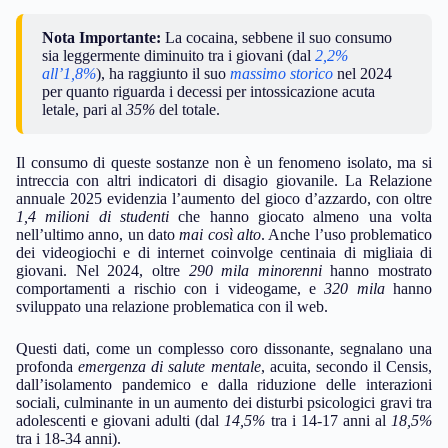
Nota Importante:
La cocaina, sebbene il suo consumo
sia leggermente diminuito tra i giovani (dal
2,2%
all’1,8%
), ha raggiunto il suo
massimo storico
nel 2024
per quanto riguarda i decessi per intossicazione acuta
letale, pari al
35%
del totale.
Il consumo di queste sostanze non è un fenomeno isolato, ma si
intreccia con altri indicatori di disagio giovanile. La Relazione
annuale 2025 evidenzia l’aumento del gioco d’azzardo, con oltre
1,4 milioni di studenti
che hanno giocato almeno una volta
nell’ultimo anno, un dato
mai così alto
. Anche l’uso problematico
dei videogiochi e di internet coinvolge centinaia di migliaia di
giovani. Nel 2024, oltre
290 mila minorenni
hanno mostrato
comportamenti a rischio con i videogame, e
320 mila
hanno
sviluppato una relazione problematica con il web.
Questi dati, come un complesso coro dissonante, segnalano una
profonda
emergenza di salute mentale
, acuita, secondo il Censis,
dall’isolamento pandemico e dalla riduzione delle interazioni
sociali, culminante in un aumento dei disturbi psicologici gravi tra
adolescenti e giovani adulti (dal
14,5%
tra i 14-17 anni al
18,5%
tra i 18-34 anni).