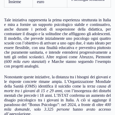
Insieme
euro
Tale iniziativa rappresenta la prima esperienza strutturata in Italia
e mira a fornire un supporto psicologico stabile e continuativo,
anche durante i periodi di sospensione della didattica, per
contrastare il disagio e la solitudine che affliggono gli adolescenti.
Il modello, che prevede inizialmente uno psicologo ogni quattro
scuole con l’obiettivo di arrivare a uno ogni due, è stato ideato per
essere flessibile, con una finalità educativa e preventiva piuttosto
che puramente sanitaria, e intende estendersi progressivamente a
tutti gli ordini scolastici. Altre regioni come Abruzzo, Piemonte
(
600 mila euro stanziati
) e Marche stanno seguendo l’esempio
con progetti analoghi.
Nonostante queste iniziative, la distanza tra i bisogni dei giovani e
le risposte concrete rimane ampia. L’Organizzazione Mondiale
della Sanità (OMS) identifica il suicidio come la
terza causa di
morte tra i giovani di 15 e 29 anni
, con l’insorgenza dei disturbi
mentali che precede i 18 anni. L’ISTAT conferma un aumento del
disagio psicologico tra i giovani in Italia. A ciò si aggiunge il
paradosso del “Bonus Psicologo”: nel 2024, a fronte di oltre
400
mila domande
, solo
3.325 persone
hanno avuto accesso
all’agevolazione.