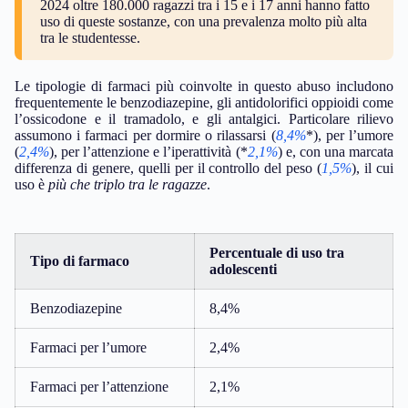
2024 oltre 180.000 ragazzi tra i 15 e i 17 anni hanno fatto
uso di queste sostanze, con una prevalenza molto più alta
tra le studentesse.
Le tipologie di farmaci più coinvolte in questo abuso includono
frequentemente le benzodiazepine, gli antidolorifici oppioidi come
l’ossicodone e il tramadolo, e gli antalgici. Particolare rilievo
assumono i farmaci per dormire o rilassarsi (
8,4%
*), per l’umore
(
2,4%
), per l’attenzione e l’iperattività (*
2,1%
) e, con una marcata
differenza di genere, quelli per il controllo del peso (
1,5%
), il cui
uso è
più che triplo tra le ragazze
.
Percentuale di uso tra
Tipo di farmaco
adolescenti
Benzodiazepine
8,4%
Farmaci per l’umore
2,4%
Farmaci per l’attenzione
2,1%