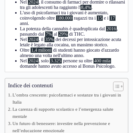
Nel
2024
, il consumo di farmaci per dormire o rilassarsi
tra gli adolescenti ha raggiunto l'
8,4%
.
L'uso di psicofarmaci tra i giovani è aumentato,
coinvolgendo oltre
180.000
ragazzi tra i
15
e i
17
anni.
La potenza della cannabis è quadruplicata dal
2016
,
passando dal
7%
al
29%
di THC.
Nel
2024
, il
35%
dei decessi per intossicazione acuta
letale è legato alla cocaina, un massimo storico.
Oltre
1,4 milioni
di studenti hanno giocato d'azzardo
almeno una volta nell'ultimo anno.
Nel
2024
, solo
3.325
persone su oltre
400 mila
domande hanno avuto accesso al Bonus Psicologo.
Indice dei contenuti
L’ombra crescente: psicofarmaci e sostanze tra i giovani in
Italia
La carenza di supporto scolastico e l’emergenza salute
mentale
Un futuro di benessere: investire nella prevenzione e
nell’educazione emozionale