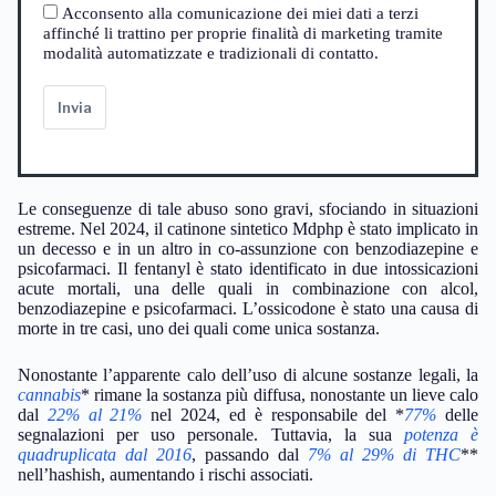
Acconsento alla comunicazione dei miei dati a terzi
affinché li trattino per proprie finalità di marketing tramite
modalità automatizzate e tradizionali di contatto.
Invia
Le conseguenze di tale abuso sono gravi, sfociando in situazioni
estreme. Nel 2024, il catinone sintetico Mdphp è stato implicato in
un decesso e in un altro in co-assunzione con benzodiazepine e
psicofarmaci. Il fentanyl è stato identificato in due intossicazioni
acute mortali, una delle quali in combinazione con alcol,
benzodiazepine e psicofarmaci. L’ossicodone è stato una causa di
morte in tre casi, uno dei quali come unica sostanza.
Nonostante l’apparente calo dell’uso di alcune sostanze legali, la
cannabis
* rimane la sostanza più diffusa, nonostante un lieve calo
dal
22% al 21%
nel 2024, ed è responsabile del *
77%
delle
segnalazioni per uso personale. Tuttavia, la sua
potenza è
quadruplicata dal 2016
, passando dal
7% al 29% di THC
**
nell’hashish, aumentando i rischi associati.