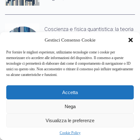
Coscienza e fisica quantistica: la teoria
Orch-OR svela un ‘mondo platonico’ nel
Gestisci Consenso Cookie
cervello
ago 7, 2026
Per fornire le migliori esperienze, utilizziamo tecnologie come i cookie per
memorizzare e/o accedere alle informazioni del dispositivo. Il consenso a queste
tecnologie ci permetterà di elaborare dati come il comportamento di navigazione o ID
unici su questo sito. Non acconsentire o ritirare il consenso può influire negativamente
su alcune caratteristiche e funzioni.
Il team italo-britannico del CNR-IN e
MRC di Cambridge svela il codice che
Accetta
crea la diversità cerebrale
ago 7, 2026
Nega
5
Visualizza le preferenze
Categorie
Cookie Policy