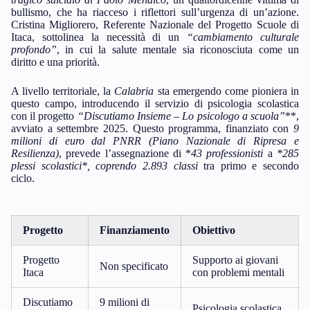
bullismo, che ha riacceso i riflettori sull’urgenza di un’azione.
Cristina Migliorero, Referente Nazionale del Progetto Scuole di
Itaca, sottolinea la necessità di un
“cambiamento culturale
profondo”
, in cui la salute mentale sia riconosciuta come un
diritto e una priorità.
A livello territoriale, la
Calabria
sta emergendo come pioniera in
questo campo, introducendo il servizio di psicologia scolastica
con il progetto
“Discutiamo Insieme – Lo psicologo a scuola”
**,
avviato a settembre 2025. Questo programma, finanziato con
9
milioni di euro dal PNRR (Piano Nazionale di Ripresa e
Resilienza)
, prevede l’assegnazione di *
43 professionisti
a
*285
plessi scolastici*, coprendo
2.893 classi
tra primo e secondo
ciclo.
Progetto
Finanziamento
Obiettivo
Progetto
Supporto ai giovani
Non specificato
Itaca
con problemi mentali
Discutiamo
9 milioni di
Psicologia scolastica