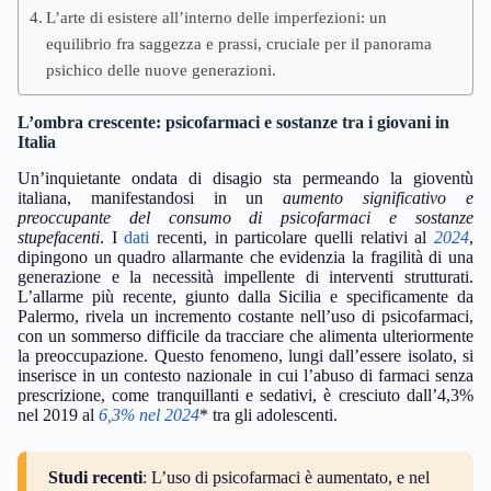
L’arte di esistere all’interno delle imperfezioni: un
equilibrio fra saggezza e prassi, cruciale per il panorama
psichico delle nuove generazioni.
L’ombra crescente: psicofarmaci e sostanze tra i giovani in
Italia
Un’inquietante ondata di disagio sta permeando la gioventù
italiana, manifestandosi in un
aumento significativo e
preoccupante del consumo di psicofarmaci e sostanze
stupefacenti
. I
dati
recenti, in particolare quelli relativi al
2024
,
dipingono un quadro allarmante che evidenzia la fragilità di una
generazione e la necessità impellente di interventi strutturati.
L’allarme più recente, giunto dalla Sicilia e specificamente da
Palermo, rivela un incremento costante nell’uso di psicofarmaci,
con un sommerso difficile da tracciare che alimenta ulteriormente
la preoccupazione. Questo fenomeno, lungi dall’essere isolato, si
inserisce in un contesto nazionale in cui l’abuso di farmaci senza
prescrizione, come tranquillanti e sedativi, è cresciuto dall’4,3%
nel 2019 al
6,3% nel 2024
* tra gli adolescenti.
Studi recenti
: L’uso di psicofarmaci è aumentato, e nel