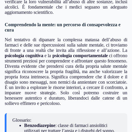
verificare la loro vulnerabilità all’abuso di altre sostanze, inclusi
alcolici. È fondamentale che i medici seguano un adeguato
aggiornamento scientifico.
Comprendendo la mente: un percorso di consapevolezza e
cura
Nel tentativo di dipanare la complessa matassa dell’abuso di
farmaci e delle sue ripercussioni sulla salute mentale, ci troviamo
di fronte a una realtà che invita alla riflessione e all’azione. La
psicologia cognitiva
e la
psicologia comportamentale
ci offrono
strumenti preziosi per comprendere e affrontare questo fenomeno.
Diventa evidente che prendersi cura della propria salute mentale
significa riconoscere la propria fragilità, ma anche valorizzare la
propria forza intrinseca. Significa comprendere che il dolore e il
disagio sono messaggi, non nemici da annientare con scorciatoie.
È un invito a esplorare le risorse interiori, a cercare il confronto, a
imparare nuove strategie. Solo così potremo costruire un
benessere autentico e duraturo, liberandoci dalle catene di un
sollievo effimero e pericoloso.
Glossario:
Benzodiazepine
: classe di farmaci ansiolitici
utilizzati per trattare l’ansia e i disturbi del sonno.