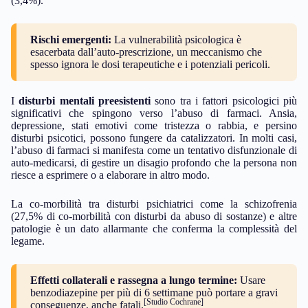
(3,4%).
Rischi emergenti:
La vulnerabilità psicologica è
esacerbata dall’auto-prescrizione, un meccanismo che
spesso ignora le dosi terapeutiche e i potenziali pericoli.
I
disturbi mentali preesistenti
sono tra i fattori psicologici più
significativi che spingono verso l’abuso di farmaci. Ansia,
depressione, stati emotivi come tristezza o rabbia, e persino
disturbi psicotici, possono fungere da catalizzatori. In molti casi,
l’abuso di farmaci si manifesta come un tentativo disfunzionale di
auto-medicarsi, di gestire un disagio profondo che la persona non
riesce a esprimere o a elaborare in altro modo.
La co-morbilità tra disturbi psichiatrici come la schizofrenia
(27,5% di co-morbilità con disturbi da abuso di sostanze) e altre
patologie è un dato allarmante che conferma la complessità del
legame.
Effetti collaterali e rassegna a lungo termine:
Usare
benzodiazepine per più di 6 settimane può portare a gravi
[Studio Cochrane]
conseguenze, anche fatali.