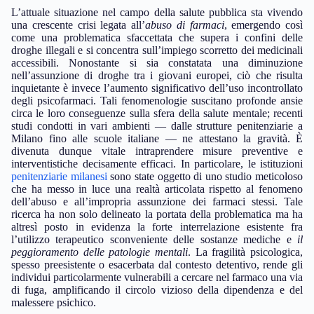
L’attuale situazione nel campo della salute pubblica sta vivendo
una crescente crisi legata all’
abuso di farmaci
, emergendo così
come una problematica sfaccettata che supera i confini delle
droghe illegali e si concentra sull’impiego scorretto dei medicinali
accessibili. Nonostante si sia constatata una diminuzione
nell’assunzione di droghe tra i giovani europei, ciò che risulta
inquietante è invece l’aumento significativo dell’uso incontrollato
degli psicofarmaci. Tali fenomenologie suscitano profonde ansie
circa le loro conseguenze sulla sfera della salute mentale; recenti
studi condotti in vari ambienti — dalle strutture penitenziarie a
Milano fino alle scuole italiane — ne attestano la gravità. È
divenuta dunque vitale intraprendere misure preventive e
interventistiche decisamente efficaci. In particolare, le istituzioni
penitenziarie milanesi
sono state oggetto di uno studio meticoloso
che ha messo in luce una realtà articolata rispetto al fenomeno
dell’abuso e all’impropria assunzione dei farmaci stessi. Tale
ricerca ha non solo delineato la portata della problematica ma ha
altresì posto in evidenza la forte interrelazione esistente fra
l’utilizzo terapeutico sconveniente delle sostanze mediche e
il
peggioramento delle patologie mentali
. La fragilità psicologica,
spesso preesistente o esacerbata dal contesto detentivo, rende gli
individui particolarmente vulnerabili a cercare nel farmaco una via
di fuga, amplificando il circolo vizioso della dipendenza e del
malessere psichico.