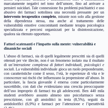
marcatamente negativi nel tono dell’umore, fino ad arrivare a
pensieri suicidari. Tale connessione fra problemi psichiatrici e uso
abusivo dei farmaci sottolinea una necessità pressante per un
intervento terapeutico completo
, mirante non solo alla gestione
della dipendenza stessa, ma anche al trattamento delle
vulnerabilità emotive concomitanti mediante terapia psicologica
specializzata e percorsi organizzati per la disintossicazione,
qualora sia ritenuto opportuno.
Fattori scatenanti e l’impatto sulla mente: vulnerabilità e
dinamiche sociali
L’abuso di farmaci, sia di quelli legalmente prescritti sia di quelli
ottenuti per vie illecite, non è un fenomeno isolato ma il risultato
di un’
interazione complessa di fattori individuali, psicologici e
sociali
. La vulnerabilità individuale gioca un ruolo preponderante,
con caratteristiche come il sesso, l’età, le esperienze di vita e le
conoscenze sui rischi che influenzano la propensione all’abuso. In
particolare, la fascia giovanile è emersa come particolarmente
suscettibile, con dati che evidenziano una crescita preoccupante
dell’uso improprio di farmaci tra gli adolescenti. Ben 440 mila
studenti avrebbero assunto almeno uno psicofarmaco senza
prescrizione, con gli ansiolitici in testa (8,5%), seguiti da
antidolorifici (6,9%) e farmaci per l’attenzione e l’iperattività