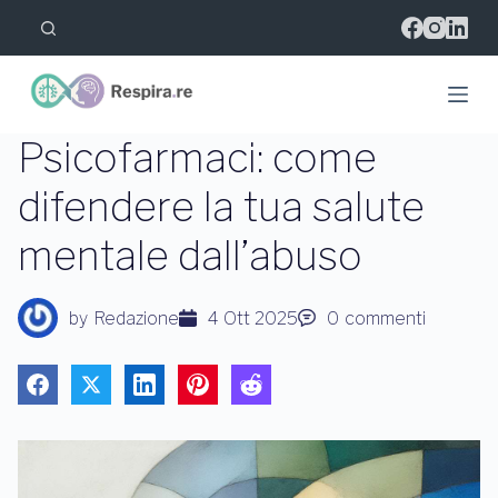
S
a
l
t
a
a
l
Psicofarmaci: come
c
o
difendere la tua salute
n
t
mentale dall’abuso
e
n
u
t
by
Redazione
4 Ott 2025
0
commenti
o