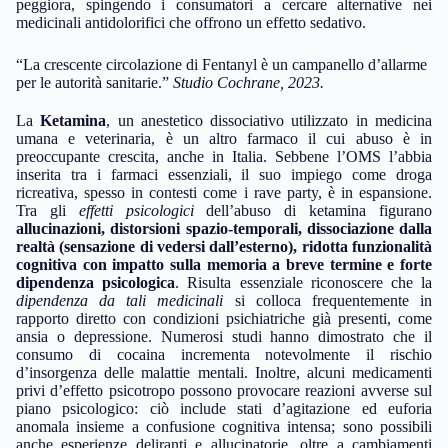
peggiora, spingendo i consumatori a cercare alternative nei
medicinali antidolorifici che offrono un effetto sedativo.
“La crescente circolazione di Fentanyl è un campanello d’allarme
per le autorità sanitarie.”
Studio Cochrane, 2023.
La
Ketamina
, un anestetico dissociativo utilizzato in medicina
umana e veterinaria, è un altro farmaco il cui abuso è in
preoccupante crescita, anche in Italia. Sebbene l’OMS l’abbia
inserita tra i farmaci essenziali, il suo impiego come droga
ricreativa, spesso in contesti come i rave party, è in espansione.
Tra gli
effetti psicologici
dell’abuso di ketamina figurano
allucinazioni, distorsioni spazio-temporali, dissociazione dalla
realtà (sensazione di vedersi dall’esterno), ridotta funzionalità
cognitiva con impatto sulla memoria a breve termine e forte
dipendenza psicologica
. Risulta essenziale riconoscere che la
dipendenza da tali medicinali
si colloca frequentemente in
rapporto diretto con condizioni psichiatriche già presenti, come
ansia o depressione. Numerosi studi hanno dimostrato che il
consumo di cocaina incrementa notevolmente il rischio
d’insorgenza delle malattie mentali. Inoltre, alcuni medicamenti
privi d’effetto psicotropo possono provocare reazioni avverse sul
piano psicologico: ciò include stati d’agitazione ed euforia
anomala insieme a confusione cognitiva intensa; sono possibili
anche esperienze deliranti e allucinatorie, oltre a cambiamenti