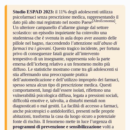
Studio ESPAD 2023:
il 11% degli adolescenti utilizza
psicofarmaci senza prescrizione medica, rappresentando il
[AltroEconomia]
dato più alto mai registrato nel nostro Paese
.
Un ulteriore campanello d’allarme giunge dal settore
scolastico: un episodio inquietante ha coinvolto una
studentessa che è svenuta in aula dopo aver assunto delle
pillole nel bagno, riaccendendo l’attenzione sull’
abuso di
farmaci tra i giovani
. Questo tragico incidente, per fortuna
privo di conseguenze fatali grazie all’intervento
tempestivo di un insegnante, rappresenta solo la parte
emersa dell’iceberg relativo a un fenomeno molto più
diffuso. Le statistiche mostrano come tra gli adolescenti si
stia affermando una preoccupante pratica
dell’automedicazione e dell’utilizzo improprio dei farmaci,
spesso senza alcun tipo di prescrizione medica. Questi
comportamenti, lungi dall’essere isolati, riflettono una
vulnerabilità psicologica diffusa, legata a pressioni sociali,
difficoltà emotive e, talvolta, a disturbi mentali non
diagnosticati o mal gestiti. La facilità di accesso a farmaci,
anche psicotropici o antidolorifici, presenti nelle proprie
abitazioni, trasforma la casa da luogo sicuro a potenziale
fonte di rischio. Il fenomeno mette in luce l’urgenza di
programmi di prevenzione e sensibilizzazione
volti a