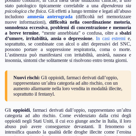
possano condurre, in circa metà delle situazioni cliniche, a uno
stato patologico tipicamente correlabile a una
dipendenza sia
psicologica che fisica
. Gli effetti a lungo termine e legati all’abuso
includono
amnesia anterograda
(difficoltà nel memorizzare
nuove informazioni),
difficoltà nella coordinazione motoria
,
sonnolenza eccessiva
,
problemi di concentrazione e memoria
a breve termine
, “mente annebbiata” o confusa, oltre a
sbalzi
d’umore, irritabilità, ansia o depressione
.
In casi estremi
e,
soprattutto, se combinate con alcol o altri depressivi del SNC,
possono portare a soppressione respiratoria, coma o morte.
L’astinenza può manifestarsi con irritabilità, ansietà, nausea e
insonnia, sintomi che solitamente si risolvono entro trenta giorni.
Nuovi rischi:
Gli oppioidi, farmaci derivati dall’oppio,
rappresentano un’altra categoria ad alto rischio, con un
aumento allarmante nella loro vendita in modalità illecite,
soprattutto il fentanyl.
Gli
oppioidi
, farmaci derivati dall’oppio, rappresentano un’altra
categoria ad alto rischio. Come evidenziato dalla crisi degli
oppioidi negli Stati Uniti, il cui eco giunge anche in Italia, il loro
abuso può avere conseguenze devastanti. Il fenomeno si
intensifica quando la qualità delle droghe illecite come l’eroina