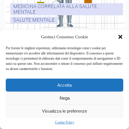
MEDICINA CORRELATA ALLA SALUTE
MENTALE
SALUTE MENTALE
Sospendere gli psicofarmaci in estate? Scopri i rischi per
Gestisci Consenso Cookie
la tua salute mentale e come evitarli
Per fornire le migliori esperienze, utilizziamo tecnologie come i cookie per
By
Redazione
memorizzare e/o accedere alle informazioni del dispositivo. Il consenso a queste
tecnologie ci permetterà di elaborare dati come il comportamento di navigazione o ID
unici su questo sito. Non acconsentire o ritirare il consenso può influire negativamente
l’estate e la sensazione di benessere possono indurre a
su alcune caratteristiche e funzioni.
interrompere…
Accetta
0
Nega
Article Rating
Visualizza le preferenze
Cookie Policy