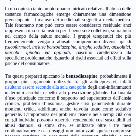
In un contesto tanto ampio quanto intricato relativo all’abuso delle
sostanze farmacologiche emerge chiaramente una dimensione
preoccupante: il maluso dei medicinali soggetti a ricetta medica.
Tale fenomeno non può certo essere considerato residuale; anzi
rappresenta una seria insidia per il benessere collettivo, soprattutto
nel campo della salute mentale. I gruppi terapeutici che più
frequentemente vengono abusati comprendono diversi tipi di
psicofarmaci, incluse benzodiazepine, droghe sedative, ansiolitici,
narcotici ipnotici ed oppioidi
, ciascuno caratterizzato da
specifiche problematiche riguardo ai rischi associati ed effetti sulla
psiche del consumatore.
Tra questi preparati spiccano le
benzodiazepine
, probabilmente il
gruppo più largamente utilizzato fra gli antidepressivi; infatti
risultano essere seconde alla sola categoria
degli anti-infiammatori
in termini assoluti rispetto alla prescrizione globale. La finalità
d’uso principale concerne il supporto nel superamento dell’ansia
cronica, problemi d’insonnia, gestire crisi panichedoli durante
momenti critici, addirittura anche talvolta usate come sedativo
generale. L’importanza del problema risiede nella semplicità con
cui gli individui possono reperirle, rendendole così suscettibili ad
abusi dannosi; si stima che, se utilizzate oltre i tre mesi
continuativamente o a dosaggi non autorizzati, queste compresse