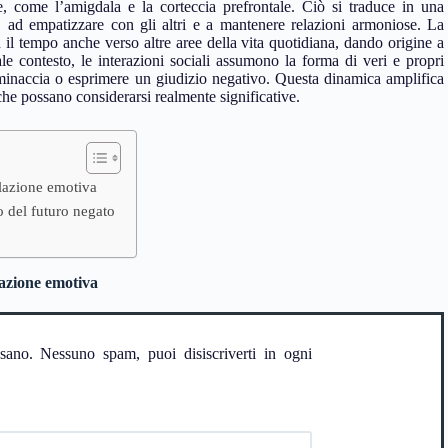
e, come l’amigdala e la corteccia prefrontale. Ciò si traduce in una
, ad empatizzare con gli altri e a mantenere relazioni armoniose. La
 il tempo anche verso altre aree della vita quotidiana, dando origine a
ale contesto, le interazioni sociali assumono la forma di veri e propri
 minaccia o esprimere un giudizio negativo. Questa dinamica amplifica
 che possano considerarsi realmente significative.
golazione emotiva
o del futuro negato
olazione emotiva
ssano. Nessuno spam, puoi disiscriverti in ogni