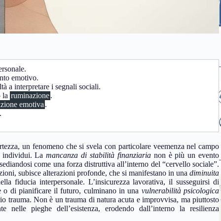
ersonale.
ento emotivo.
à a interpretare i segnali sociali.
o la
ruminazione
.
azione emotiva
.
.
.
ertezza, un fenomeno che si svela con particolare veemenza nel campo
i individui. La
mancanza di stabilità finanziaria
non è più un evento
sediandosi come una forza distruttiva all’interno del “cervello sociale”.
lazioni, subisce alterazioni profonde, che si manifestano in una
diminuita
la fiducia interpersonale. L’insicurezza lavorativa, il susseguirsi di
le o di pianificare il futuro, culminano in una
vulnerabilità psicologica
rio trauma. Non è un trauma di natura acuta e improvvisa, ma piuttosto
e nelle pieghe dell’esistenza, erodendo dall’interno la resilienza