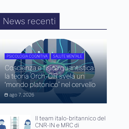
News recenti
PSICOLOGIA COGNITIVA
SALUTE MENTALE
Coscienza e fisica quantistica:
la teoria Orch-OR svela un
‘mondo platonico’ nel cervello
ago 7, 2026
Il team italo-britannico del
CNR-IN e MRC di