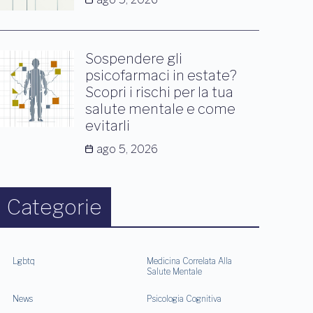
Sospendere gli
psicofarmaci in estate?
Scopri i rischi per la tua
salute mentale e come
evitarli
ago 5, 2026
Categorie
Lgbtq
Medicina Correlata Alla
Salute Mentale
News
Psicologia Cognitiva