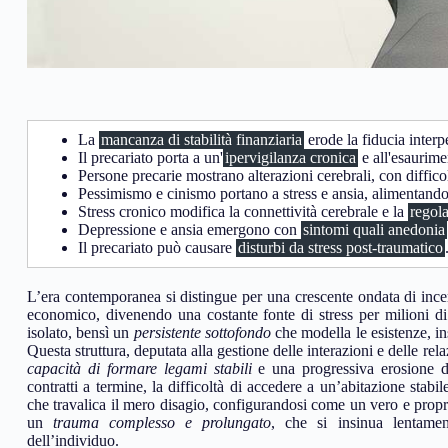
La
mancanza di stabilità finanziaria
erode la fiducia interp
Il precariato porta a un'
ipervigilanza cronica
e all'esaurim
Persone precarie mostrano alterazioni cerebrali, con difficolt
Pessimismo e cinismo portano a stress e ansia, alimentand
Stress cronico modifica la connettività cerebrale e la
regol
Depressione e ansia emergono con
sintomi quali anedonia
Il precariato può causare
disturbi da stress post-traumatico
L’era contemporanea si distingue per una crescente ondata di inc
economico, divenendo una costante fonte di stress per milioni d
isolato, bensì un
persistente sottofondo
che modella le esistenze, in
Questa struttura, deputata alla gestione delle interazioni e delle re
capacità di formare legami stabili
e una progressiva erosione del
contratti a termine, la difficoltà di accedere a un’abitazione stabi
che travalica il mero disagio, configurandosi come un vero e prop
un
trauma complesso e prolungato
, che si insinua lentament
dell’individuo.