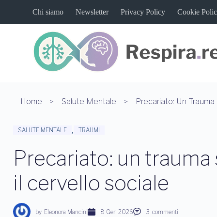
S
Chi siamo
Newsletter
Privacy Policy
Cookie Poli
a
l
t
a
a
l
c
o
n
t
Home
Salute Mentale
e
n
u
,
SALUTE MENTALE
TRAUMI
t
o
Precariato: un trauma
il cervello sociale
by
Eleonora Mancini
8 Gen 2026
3
commenti