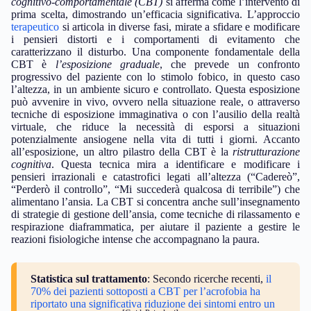
cognitivo-comportamentale (CBT)
si afferma come l’intervento di
prima scelta, dimostrando un’efficacia significativa. L’approccio
terapeutico
si articola in diverse fasi, mirate a sfidare e modificare
i pensieri distorti e i comportamenti di evitamento che
caratterizzano il disturbo. Una componente fondamentale della
CBT è
l’esposizione graduale
, che prevede un confronto
progressivo del paziente con lo stimolo fobico, in questo caso
l’altezza, in un ambiente sicuro e controllato. Questa esposizione
può avvenire in vivo, ovvero nella situazione reale, o attraverso
tecniche di esposizione immaginativa o con l’ausilio della realtà
virtuale, che riduce la necessità di esporsi a situazioni
potenzialmente ansiogene nella vita di tutti i giorni. Accanto
all’esposizione, un altro pilastro della CBT è la
ristrutturazione
cognitiva
. Questa tecnica mira a identificare e modificare i
pensieri irrazionali e catastrofici legati all’altezza (“Cadereò”,
“Perderò il controllo”, “Mi succederà qualcosa di terribile”) che
alimentano l’ansia. La CBT si concentra anche sull’insegnamento
di strategie di gestione dell’ansia, come tecniche di rilassamento e
respirazione diaframmatica, per aiutare il paziente a gestire le
reazioni fisiologiche intense che accompagnano la paura.
Statistica sul trattamento
: Secondo ricerche recenti,
il
70% dei pazienti sottoposti a CBT per l’acrofobia ha
riportato una significativa riduzione dei sintomi entro un