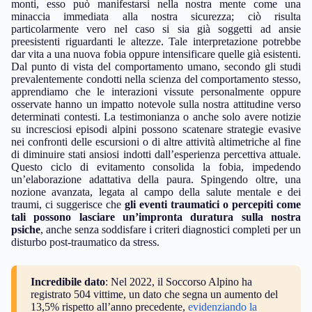
monti, esso può manifestarsi nella nostra mente come una
minaccia immediata alla nostra sicurezza; ciò risulta
particolarmente vero nel caso si sia già soggetti ad ansie
preesistenti riguardanti le altezze. Tale interpretazione potrebbe
dar vita a una nuova fobia oppure intensificare quelle già esistenti.
Dal punto di vista del comportamento umano, secondo gli studi
prevalentemente condotti nella scienza del comportamento stesso,
apprendiamo che le interazioni vissute personalmente oppure
osservate hanno un impatto notevole sulla nostra attitudine verso
determinati contesti. La testimonianza o anche solo avere notizie
su incresciosi episodi alpini possono scatenare strategie evasive
nei confronti delle escursioni o di altre attività altimetriche al fine
di diminuire stati ansiosi indotti dall’esperienza percettiva attuale.
Questo ciclo di evitamento consolida la fobia, impedendo
un’elaborazione adattativa della paura. Spingendo oltre, una
nozione avanzata, legata al campo della salute mentale e dei
traumi, ci suggerisce che
gli eventi traumatici o percepiti come
tali possono lasciare un’impronta duratura sulla nostra
psiche
, anche senza soddisfare i criteri diagnostici completi per un
disturbo post-traumatico da stress.
Incredibile dato
: Nel 2022, il Soccorso Alpino ha
registrato 504 vittime, un dato che segna un aumento del
13,5% rispetto all’anno precedente,
evidenziando la