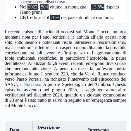
soccorso con elisoccorso.
Nel
2022
,
504
vittime in montagna, +
13,5%
rispetto
l'anno prima.
CBT efficace: il
70%
dei pazienti riduce i sintomi.
I recenti episodi di incidenti occorsi sul Monte Cucco, un’area
montana nota per i suoi sentieri e le attività all’aria aperta, non
solo sottolineano i potenziali rischi intrinseci all’escursionismo,
ma accendono i riflettori su un aspetto meno dibattuto: la possibile
correlazione tra tali eventi e l’insorgenza o l’aggravamento di
fobie ambientali specifiche, in particolare l’acrofobia, la paura
dell’altezza. Analizzando gli eventi recenti, emergono diversi casi
che meritano attenzione. Appena un mese fa, un’escursionista
infortunatasi lungo il sentiero 229, che da Val di Ranco conduce
verso Passo Porraia, ha richiesto l’intervento dell’elisoccorso del
SASU, il
Soccorso
Alpino e Speleologico dell’Umbria. Questo
episodio, avvenuto nel giugno 2025, si aggiunge a un altro
verificatosi nel dicembre 2024, quando un giovane escursionista
di 23 anni è stato tratto in salvo in seguito a un’emergenza sempre
sul Monte Cucco.
Descrizione
Data
Intervento