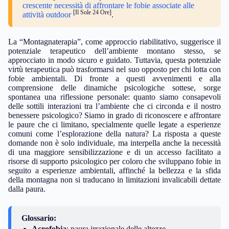
crescente necessità di affrontare le fobie associate alle
[Il Sole 24 Ore]
attività outdoor
.
La “Montagnaterapia”, come approccio riabilitativo, suggerisce il
potenziale terapeutico dell’ambiente montano stesso, se
approcciato in modo sicuro e guidato. Tuttavia, questa potenziale
virtù terapeutica può trasformarsi nel suo opposto per chi lotta con
fobie ambientali. Di fronte a questi avvenimenti e alla
comprensione delle dinamiche psicologiche sottese, sorge
spontanea una riflessione personale: quanto siamo consapevoli
delle sottili interazioni tra l’ambiente che ci circonda e il nostro
benessere psicologico? Siamo in grado di riconoscere e affrontare
le paure che ci limitano, specialmente quelle legate a esperienze
comuni come l’esplorazione della natura? La risposta a queste
domande non è solo individuale, ma interpella anche la necessità
di una maggiore sensibilizzazione e di un accesso facilitato a
risorse di supporto psicologico per coloro che sviluppano fobie in
seguito a esperienze ambientali, affinché la bellezza e la sfida
della montagna non si traducano in limitazioni invalicabili dettate
dalla paura.
Glossario:
Acrofobia
: paura irrazionale delle altezze.