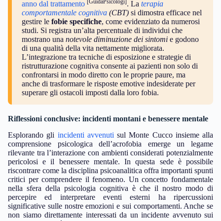
[GuidaPsicologi]
anno dal trattamento
. La
terapia
comportamentale cognitiva
(CBT)
si dimostra efficace nel
gestire le
fobie specifiche
, come evidenziato da numerosi
studi. Si registra un’alta percentuale di individui che
mostrano una
notevole diminuzione dei sintomi
e godono
di una qualità della vita nettamente migliorata.
L’integrazione tra tecniche di esposizione e strategie di
ristrutturazione cognitiva consente ai pazienti non solo di
confrontarsi in modo diretto con le proprie paure, ma
anche di trasformare le risposte emotive indesiderate per
superare gli ostacoli imposti dalla loro fobia.
Riflessioni conclusive: incidenti montani e benessere mentale
Esplorando gli
incidenti avvenuti
sul Monte Cucco insieme alla
comprensione psicologica dell’acrofobia emerge un legame
rilevante tra l’interazione con ambienti considerati potenzialmente
pericolosi e il benessere mentale. In questa sede è possibile
riscontrare come la disciplina psicoanalitica offra importanti spunti
critici per comprendere il fenomeno. Un concetto fondamentale
nella sfera della psicologia cognitiva è che il nostro modo di
percepire ed interpretare eventi esterni ha ripercussioni
significative sulle nostre emozioni e sui comportamenti. Anche se
non siamo direttamente interessati da un incidente avvenuto sui