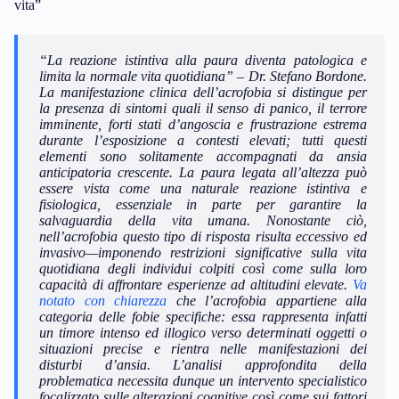
vita”
“La reazione istintiva alla paura diventa patologica e
limita la normale vita quotidiana” – Dr. Stefano Bordone.
La manifestazione clinica dell’acrofobia si distingue per
la presenza di sintomi quali il
senso di panico
, il terrore
imminente, forti stati d’angoscia e frustrazione estrema
durante l’esposizione a contesti elevati; tutti questi
elementi sono solitamente accompagnati da ansia
anticipatoria crescente. La paura legata all’altezza può
essere vista come una naturale
reazione istintiva e
fisiologica
, essenziale in parte per garantire la
salvaguardia della vita umana. Nonostante ciò,
nell’acrofobia questo tipo di risposta risulta eccessivo ed
invasivo—imponendo restrizioni significative sulla vita
quotidiana degli individui colpiti così come sulla loro
capacità di affrontare esperienze ad altitudini elevate.
Va
notato con chiarezza
che l’acrofobia appartiene alla
categoria delle fobie specifiche: essa rappresenta infatti
un timore intenso ed illogico verso determinati oggetti o
situazioni precise e rientra nelle manifestazioni dei
disturbi d’ansia. L’analisi approfondita della
problematica necessita dunque un intervento specialistico
focalizzato sulle alterazioni cognitive così come sui fattori