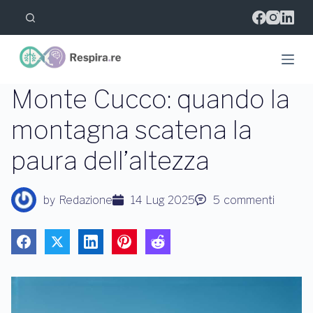
S
a
l
t
a
a
l
Monte Cucco: quando la
c
o
montagna scatena la
n
t
paura dell’altezza
e
n
u
t
by
Redazione
14 Lug 2025
5
commenti
o