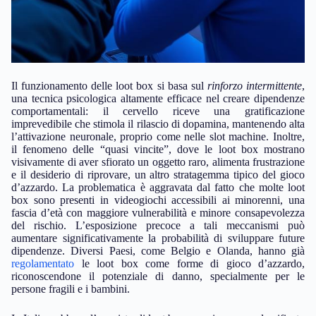
Il funzionamento delle loot box si basa sul
rinforzo intermittente
,
una tecnica psicologica altamente efficace nel creare dipendenze
comportamentali: il cervello riceve una gratificazione
imprevedibile che stimola il rilascio di dopamina, mantenendo alta
l’attivazione neuronale, proprio come nelle slot machine. Inoltre,
il fenomeno delle “quasi vincite”, dove le loot box mostrano
visivamente di aver sfiorato un oggetto raro, alimenta frustrazione
e il desiderio di riprovare, un altro stratagemma tipico del gioco
d’azzardo. La problematica è aggravata dal fatto che molte loot
box sono presenti in videogiochi accessibili ai minorenni, una
fascia d’età con maggiore vulnerabilità e minore consapevolezza
del rischio. L’esposizione precoce a tali meccanismi può
aumentare significativamente la probabilità di sviluppare future
dipendenze. Diversi Paesi, come Belgio e Olanda, hanno già
regolamentato
le loot box come forme di gioco d’azzardo,
riconoscendone il potenziale di danno, specialmente per le
persone fragili e i bambini.