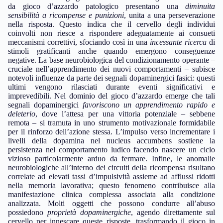
da gioco d’azzardo patologico presentano una
diminuita
sensibilità a ricompense e punizioni
, unita a una perseverazione
nella risposta. Questo indica che il cervello degli individui
coinvolti non riesce a rispondere adeguatamente ai consueti
meccanismi correttivi, sfociando così in una
incessante ricerca
di
stimoli gratificanti anche quando emergono conseguenze
negative. La base neurobiologica del condizionamento operante –
cruciale nell’apprendimento dei nuovi comportamenti – subisce
notevoli influenze da parte dei segnali dopaminergici fasici: questi
ultimi vengono rilasciati durante eventi significativi e
imprevedibili. Nel dominio del gioco d’azzardo emerge che tali
segnali dopaminergici
favoriscono un apprendimento rapido e
deleterio
, dove l’attesa per una vittoria potenziale – sebbene
remota – si tramuta in uno strumento motivazionale formidabile
per il rinforzo dell’azione stessa. L’impulso verso incrementare i
livelli della dopamina nel nucleus accumbens sostiene la
persistenza nel comportamento ludico facendo nascere un ciclo
vizioso particolarmente arduo da fermare. Infine, le anomalie
neurobiologiche all’interno dei circuiti della ricompensa risultano
correlate ad elevati tassi d’impulsività assieme ad afflussi ridotti
nella memoria lavorativa; questo fenomeno contribuisce alla
manifestazione clinica complessa associata alla condizione
analizzata. Molti oggetti che possono condurre all’abuso
possiedono
proprietà dopaminergiche
, agendo direttamente sul
cervello per innescare queste risposte, trasformando il gioco in