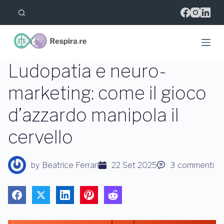
S
a
l
t
a
a
l
Ludopatia e neuro-
c
o
marketing: come il gioco
n
t
d’azzardo manipola il
e
n
u
cervello
t
o
by
Beatrice Ferrari
22 Set 2025
3
commenti