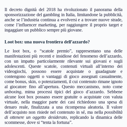
Il decreto dignità del 2018 ha rivoluzionato il panorama della
sponsorizzazione del gambling in Italia, limitandone la pubblicità,
anche se l’industria continua a evolversi e a trovare nuove strade,
come l’influencer marketing, per raggiungere il proprio target e
ingaggiare un pubblico sempre più giovane.
Loot box: una nuova frontiera dell’azzardo?
Le loot box, o “scatole premio”, rappresentano una delle
manifestazioni più recenti e insidiose del fenomeno dell’azzardo,
con un impatto particolarmente rilevante sui giovani e sugli
adolescenti. Queste scatole, contenuti virtuali all’interno dei
videogiochi, possono essere acquistate o guadagnate e
contengono oggetti o vantaggi di gioco assegnati casualmente,
come bonus, skin, o potenziamenti, il cui contenuto rimane ignoto
al giocatore fino all’apertura. Questo meccanismo, noto come
unboxing
, mima processi tipici del gioco d’azzardo. Sebbene
alcune loot box possano essere gratuite o acquistate con valuta
virtuale, nella maggior parte dei casi richiedono una spesa di
denaro reale, finalizzata a una ricompensa aleatoria. Il valore
dell’acquisto non risiede nel contenuto in sé, ma nella
possibilità
di ottenere un oggetto desiderato
, replicando la dinamica delle
scommesse, dove si “tenta la fortuna”.