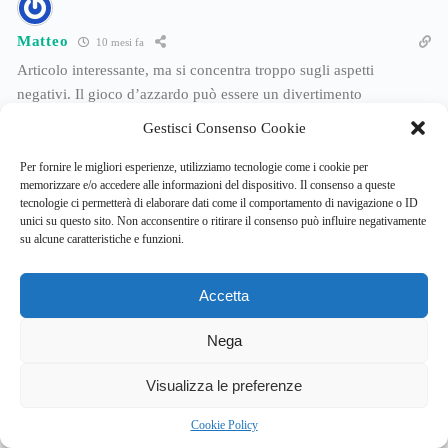
Matteo
10 mesi fa
Articolo interessante, ma si concentra troppo sugli aspetti
negativi. Il gioco d’azzardo può essere un divertimento
occasionale, se praticato con moderazione e consapevolezza.
Gestisci Consenso Cookie
Rispondi
0
Per fornire le migliori esperienze, utilizziamo tecnologie come i cookie per
memorizzare e/o accedere alle informazioni del dispositivo. Il consenso a queste
tecnologie ci permetterà di elaborare dati come il comportamento di navigazione o ID
unici su questo sito. Non acconsentire o ritirare il consenso può influire negativamente
Silvia
10 mesi fa
su alcune caratteristiche e funzioni.
Ma davvero pensate che un ragazzino capisca cosa sono le loot
box? Io ci ho speso un sacco di soldi su quel giochino… e ora mi
Accetta
sento male a pensarci.
Nega
Rispondi
0
3
Visualizza le preferenze
Marco
Cookie Policy
10 mesi fa