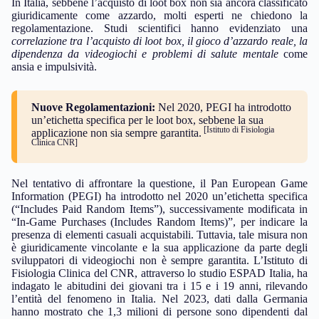
In Italia, sebbene l’acquisto di loot box non sia ancora classificato
giuridicamente come azzardo, molti esperti ne chiedono la
regolamentazione. Studi scientifici hanno evidenziato una
correlazione tra l’acquisto di loot box, il gioco d’azzardo reale, la
dipendenza da videogiochi e problemi di salute mentale
come
ansia e impulsività.
Nuove Regolamentazioni:
Nel 2020, PEGI ha introdotto
un’etichetta specifica per le loot box, sebbene la sua
[Istituto di Fisiologia
applicazione non sia sempre garantita.
Clinica CNR]
Nel tentativo di affrontare la questione, il Pan European Game
Information (PEGI) ha introdotto nel 2020 un’etichetta specifica
(“Includes Paid Random Items”), successivamente modificata in
“In-Game Purchases (Includes Random Items)”, per indicare la
presenza di elementi casuali acquistabili. Tuttavia, tale misura non
è giuridicamente vincolante e la sua applicazione da parte degli
sviluppatori di videogiochi non è sempre garantita. L’Istituto di
Fisiologia Clinica del CNR, attraverso lo studio ESPAD Italia, ha
indagato le abitudini dei giovani tra i 15 e i 19 anni, rilevando
l’entità del fenomeno in Italia. Nel 2023, dati dalla Germania
hanno mostrato che 1,3 milioni di persone sono dipendenti dal