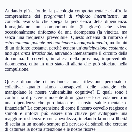
Andando più a fondo, la psicologia comportamentale ci offre la
comprensione dei
programmi di rinforzo intermittente
, un
concetto avanzato che spiega la persistenza della dipendenza.
Immaginiamo un comportamento (il gioco) che viene
occasionalmente rinforzato da una ricompensa (la vincita), ma
senza una frequenza prevedibile. Questo schema di rinforzo è
estremamente potente nel mantenere il comportamento
, molto più
di un rinforzo costante, perché genera un’
anticipazione costante e
una speranza irrazionale
, attivando intensamente il circuito della
dopamina. Il cervello, in attesa della prossima, imprevedibile
ricompensa, entra in uno stato di allerta che può sfociare nella
compulsione.
Queste dinamiche ci invitano a una riflessione personale e
collettiva: quanto siamo consapevoli delle strategie che
manipolano le nostre vulnerabilità cognitive? E quali sono i
confini tra il piacere innocente di un gioco e lo scivolamento in
una dipendenza che può intaccare la nostra salute mentale e
finanziaria? La comprensione di come il nostro cervello reagisce a
stimoli e rinforzi può essere una chiave per sviluppare una
maggiore resilienza e consapevolezza, tutelando la nostra libertà
di scelta in un mondo sempre più pervaso da stimoli che cercano
di catturare la nostra attenzione e le nostre risorse.