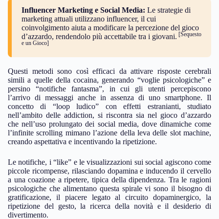
Influencer Marketing e Social Media:
Le strategie di
marketing attuali utilizzano influencer, il cui
coinvolgimento aiuta a modificare la percezione del gioco
[Sequesto
d’azzardo, rendendolo più accettabile tra i giovani.
e un Gioco]
Questi metodi sono così efficaci da attivare risposte cerebrali
simili a quelle della cocaina, generando “voglie psicologiche” e
persino “notifiche fantasma”, in cui gli utenti percepiscono
l’arrivo di messaggi anche in assenza di uno smartphone. Il
concetto di “loop ludico” con effetti estranianti, studiato
nell’ambito delle addiction, si riscontra sia nel gioco d’azzardo
che nell’uso prolungato dei social media, dove dinamiche come
l’infinite scrolling mimano l’azione della leva delle slot machine,
creando aspettativa e incentivando la ripetizione.
Le notifiche, i “like” e le visualizzazioni sui social agiscono come
piccole ricompense, rilasciando dopamina e inducendo il cervello
a una coazione a ripetere, tipica della dipendenza. Tra le ragioni
psicologiche che alimentano questa spirale vi sono il bisogno di
gratificazione, il piacere legato al circuito dopaminergico, la
ripetizione del gesto, la ricerca della novità e il desiderio di
divertimento.