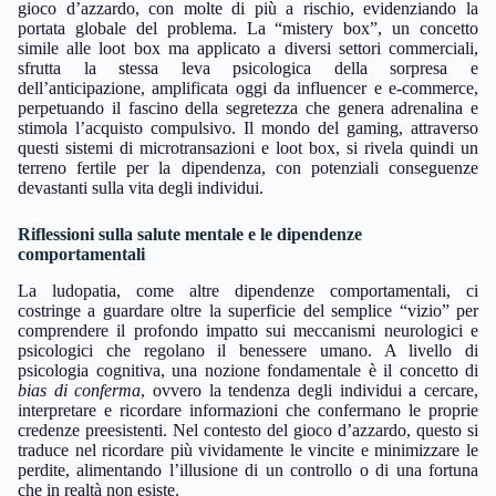
gioco d’azzardo, con molte di più a rischio, evidenziando la
portata globale del problema. La “mistery box”, un concetto
simile alle loot box ma applicato a diversi settori commerciali,
sfrutta la stessa leva psicologica della sorpresa e
dell’anticipazione, amplificata oggi da influencer e e-commerce,
perpetuando il fascino della segretezza che genera adrenalina e
stimola l’acquisto compulsivo. Il mondo del gaming, attraverso
questi sistemi di microtransazioni e loot box, si rivela quindi un
terreno fertile per la dipendenza, con potenziali conseguenze
devastanti sulla vita degli individui.
Riflessioni sulla salute mentale e le dipendenze
comportamentali
La ludopatia, come altre dipendenze comportamentali, ci
costringe a guardare oltre la superficie del semplice “vizio” per
comprendere il profondo impatto sui meccanismi neurologici e
psicologici che regolano il benessere umano. A livello di
psicologia cognitiva, una nozione fondamentale è il concetto di
bias di conferma
, ovvero la tendenza degli individui a cercare,
interpretare e ricordare informazioni che confermano le proprie
credenze preesistenti. Nel contesto del gioco d’azzardo, questo si
traduce nel ricordare più vividamente le vincite e minimizzare le
perdite, alimentando l’illusione di un controllo o di una fortuna
che in realtà non esiste.