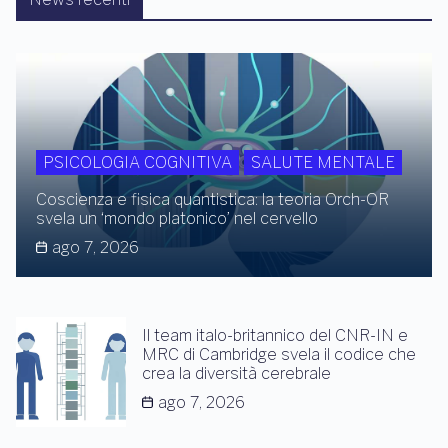
PSICOLOGIA COGNITIVA
SALUTE MENTALE
Coscienza e fisica quantistica: la teoria Orch-OR
svela un ‘mondo platonico’ nel cervello
ago 7, 2026
Il team italo-britannico del CNR-IN e
MRC di Cambridge svela il codice che
crea la diversità cerebrale
ago 7, 2026