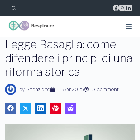
S
a
l
t
a
a
l
Legge Basaglia: come
c
o
difendere i principi di una
n
t
riforma storica
e
n
u
t
by
Redazione
5 Apr 2025
3
commenti
o