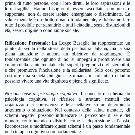
prima di tutto persone, con i loro diritti, le loro aspirazioni e le
loro fragilità. Hanno bisogno di essere ascoltate, comprese e
supportate, non di essere isolate, emarginate o discriminate. La
salute mentale è un diritto umano fondamentale, e dobbiamo fare
tutto il possibile per garantirlo a tutti i cittadini, senza distinzioni di
età, sesso, origine o condizione sociale.
Riflessione Personale:
La Legge Basaglia ha rappresentato un
punto di svolta nella storia della psichiatria italiana, ma la sua
piena attuazione è ancora un obiettivo da raggiungere. È
fondamentale che ognuno di noi si impegni a promuovere una
cultura della salute mentale, che superi i pregiudizi e gli stereotipi,
e che promuova l’inclusione e la solidarietà. Solo così potremo
costruire una società più giusta e umana, in cui tutti i cittadini
possano vivere una vita dignitosa e piena di significato.
Nozione base di psicologia cognitiva:
Il concetto di
schema
, in
psicologia cognitiva, si riferisce a strutture mentali che
organizzano la conoscenza e le aspettative su un determinato
argomento o situazione. Nel contesto della salute mentale, gli
schemi negativi possono influenzare la percezione di sé e del
mondo, contribuendo a disturbi come la depressione e l’ansia.
Riconoscere e modificare questi schemi è un passo fondamentale
nella terapia cognitivo-comportamentale.