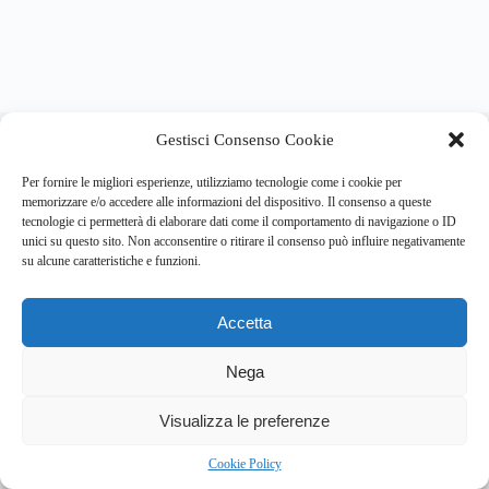
About this website
Gestisci Consenso Cookie
Respira.re
ogni giorno trova per te le notizie più importanti su
psicologia e salute mentale.
Per fornire le migliori esperienze, utilizziamo tecnologie come i cookie per
memorizzare e/o accedere alle informazioni del dispositivo. Il consenso a queste
tecnologie ci permetterà di elaborare dati come il comportamento di navigazione o ID
Address:
unici su questo sito. Non acconsentire o ritirare il consenso può influire negativamente
VIA USODIMARE 3 - 37138 - VERONA (VR)
su alcune caratteristiche e funzioni.
E-Mail:
Telefono:
info@respira.re
045-511-7681
Accetta
Network:
bullet-network.com
Nega
3
Visualizza le preferenze
Chi siamo
Newsletter
Privacy Policy
Cookie Policy
Bullet - Dynamic Solutions Srl P.IVA 02954300238 – REA
Cookie Policy
297983 Copyright © 2026