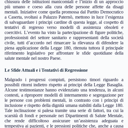
chiusura delle istituzioni manicomiali e l’inizio di un approccio
più umano e coeso alla cura delle persone affette da disagi
mentali. Iniziative come quella promossa dal Partito Democratico
a Caserta, svoltasi a Palazzo Paternò, mettono in luce l’esigenza
di salvaguardare i principi cardine di questa legge, al cospetto di
tentativi di regresso verso modelli di assistenza obsoleti e
coercitivi. L’evento ha visto la partecipazione di figure politiche,
professionisti del settore sanitario e rappresentanti della società
civile, tutti d’accordo nel rimarcare la rilevanza di difendere la
piena applicazione della Legge 180, ritenuta tuttora il principale
riferimento legislativo per affrontare le sfide quotidiane della
salute mentale nel nostro Paese.
Le Sfide Attuali e i Tentativi di Regressione
Malgrado i progressi compiuti, persistono timori riguardo a
possibili ritorni indietro rispetto ai principi della Legge Basaglia.
Alcune testimonianze hanno evidenziato una tendenza, in alcuni
contesti, a riproporre modelli di internamento e segregazione per
le persone con problemi mentali, in contrasto con i principi di
inclusione e rispetto della dignità umana stabiliti dalla Legge 180.
Tale inclinazione si palesa tramite una serie di fattori, tra cui la
scarsità di fondi e personale nei Dipartimenti di Salute Mentale,
che rende difficoltoso assicurare un’assistenza adeguata e
tempestiva ai pazienti, e le pressioni politiche che, anche a causa