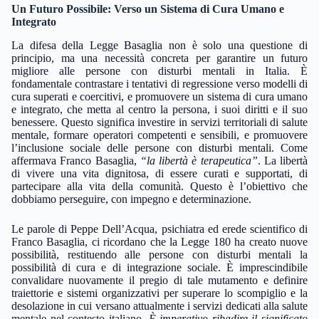
Un Futuro Possibile: Verso un Sistema di Cura Umano e
Integrato
La difesa della Legge Basaglia non è solo una questione di
principio, ma una necessità concreta per garantire un futuro
migliore alle persone con disturbi mentali in Italia. È
fondamentale contrastare i tentativi di regressione verso modelli di
cura superati e coercitivi, e promuovere un sistema di cura umano
e integrato, che metta al centro la persona, i suoi diritti e il suo
benessere. Questo significa investire in servizi territoriali di salute
mentale, formare operatori competenti e sensibili, e promuovere
l’inclusione sociale delle persone con disturbi mentali. Come
affermava Franco Basaglia,
“la libertà è terapeutica”
. La libertà
di vivere una vita dignitosa, di essere curati e supportati, di
partecipare alla vita della comunità. Questo è l’obiettivo che
dobbiamo perseguire, con impegno e determinazione.
Le parole di Peppe Dell’Acqua, psichiatra ed erede scientifico di
Franco Basaglia, ci ricordano che la Legge 180 ha creato nuove
possibilità, restituendo alle persone con disturbi mentali la
possibilità di cura e di integrazione sociale. È imprescindibile
convalidare nuovamente il pregio di tale mutamento e definire
traiettorie e sistemi organizzativi per superare lo scompiglio e la
desolazione in cui versano attualmente i servizi dedicati alla salute
mentale nel contesto italiano.
È imperativo ribadire il significato