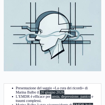
Presentazione del saggio «La cura dei ricordi» di
Marina Balbo il
20 giugno 2026
.
L'EMDR è efficace per
ansia, depressione, panico
e
traumi complessi.
Marina Balbo è stata vicepresidente di
EMDR Italia
.