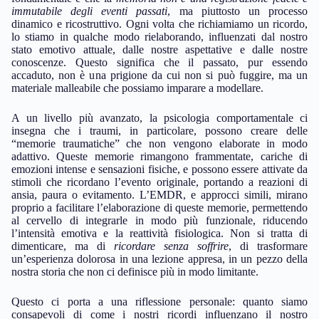
immutabile degli eventi passati
, ma piuttosto un processo
dinamico e ricostruttivo. Ogni volta che richiamiamo un ricordo,
lo stiamo in qualche modo rielaborando, influenzati dal nostro
stato emotivo attuale, dalle nostre aspettative e dalle nostre
conoscenze. Questo significa che il passato, pur essendo
accaduto, non è una prigione da cui non si può fuggire, ma un
materiale malleabile che possiamo imparare a modellare.
A un livello più avanzato, la psicologia comportamentale ci
insegna che i traumi, in particolare, possono creare delle
“memorie traumatiche” che non vengono elaborate in modo
adattivo. Queste memorie rimangono frammentate, cariche di
emozioni intense e sensazioni fisiche, e possono essere attivate da
stimoli che ricordano l’evento originale, portando a reazioni di
ansia, paura o evitamento. L’EMDR, e approcci simili, mirano
proprio a facilitare l’elaborazione di queste memorie, permettendo
al cervello di integrarle in modo più funzionale, riducendo
l’intensità emotiva e la reattività fisiologica. Non si tratta di
dimenticare, ma di
ricordare senza soffrire
, di trasformare
un’esperienza dolorosa in una lezione appresa, in un pezzo della
nostra storia che non ci definisce più in modo limitante.
Questo ci porta a una riflessione personale: quanto siamo
consapevoli di come i nostri ricordi influenzano il nostro