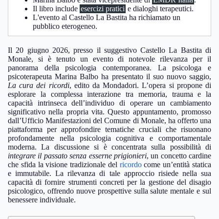
Il libro include
esercizi pratici
e dialoghi terapeutici.
L'evento al Castello La Bastita ha richiamato un
pubblico eterogeneo.
Il 20 giugno 2026, presso il suggestivo Castello La Bastita di
Monale, si è tenuto un evento di notevole rilevanza per il
panorama della psicologia contemporanea. La psicologa e
psicoterapeuta Marina Balbo ha presentato il suo nuovo saggio,
La cura dei ricordi
, edito da Mondadori. L’opera si propone di
esplorare la complessa interazione tra memoria, trauma e la
capacità intrinseca dell’individuo di operare un cambiamento
significativo nella propria vita. Questo appuntamento, promosso
dall’Ufficio Manifestazioni del Comune di Monale, ha offerto una
piattaforma per approfondire tematiche cruciali che risuonano
profondamente nella psicologia cognitiva e comportamentale
moderna. La discussione si è concentrata sulla possibilità di
integrare il passato senza esserne prigionieri
, un concetto cardine
che sfida la visione tradizionale del
ricordo
come un’entità statica
e immutabile. La rilevanza di tale approccio risiede nella sua
capacità di fornire strumenti concreti per la gestione del disagio
psicologico, offrendo nuove prospettive sulla salute mentale e sul
benessere individuale.