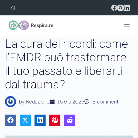
S
a
l
t
a
a
l
La cura dei ricordi: come
c
o
l’EMDR può trasformare
n
t
il tuo passato e liberarti
e
n
u
dal trauma?
t
o
by
Redazione
16 Giu 2026
3
commenti