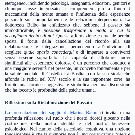
eterogeneo, includendo psicologi, insegnanti, educatori, genitori e
chiunque fosse interessato a comprendere più a fondo i
meccanismi della mente umana e l’influenza delle esperienze
personali sui comportamenti e le relazioni interpersonali. La
dottoressa Balbo ha enfatizzato che, sebbene il passato sia
immodificabile, è
possibile trasformare il modo in cui lo
accogliamo dentro di noi
. Questa affermazione è cruciale perché
sposta il focus dalla cancellazione del ricordo alla sua
rielaborazione e integrazione, permettendo all’individuo di
scegliere
quale spazio concedergli
e di imparare a conviverci
senza esserne sopraffatto. La capacità di attribuire nuovi
significati alle esperienze dolorose è un percorso che conduce a
una maggiore serenità nel presente, un concetto fondamentale per
la salute mentale. Il Castello La Bastita, con la sua storia che
affonda le radici nel XIV secolo e la sua imponente torre, ha
fornito una cornice suggestiva e simbolica per una discussione
che ha toccato le profondità della psiche umana.
Riflessioni sulla Rielaborazione del Passato
La presentazione del saggio di Marina Balbo
ci invita a una
profonda riflessione sul ruolo che i nostri ricordi giocano nella
costruzione della nostra identità e del nostro benessere
psicologico. Nel campo della psicologia cognitiva, una nozione
fondamentale è che la
memoria non è una registrazione fedele e