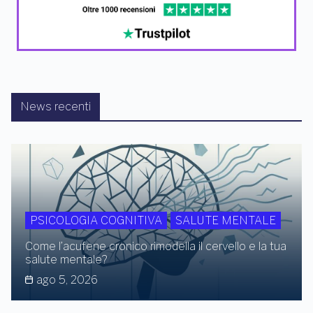
News recenti
PSICOLOGIA COGNITIVA
SALUTE MENTALE
Come l’acufene cronico rimodella il cervello e la tua
salute mentale?
ago 5, 2026