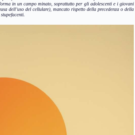
forma in un campo minato, soprattutto per gli adolescenti e i giovani
ausa dell’uso del cellulare), mancato rispetto della precedenza o della
 stupefacenti.