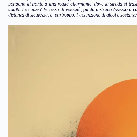
pongono di fronte a una realtà allarmante, dove la strada si tras
adulti. Le cause? Eccesso di velocità, guida distratta (spesso a c
distanza di sicurezza, e, purtroppo, l’assunzione di alcol e sostanze