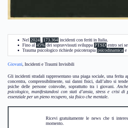
Nel
2024
,
173.364
incidenti con feriti in Italia.
Fino al
45%
dei sopravvissuti sviluppa
PTSD
entro sei se
Trauma psicologico richiede psicoterapia
psicodinamica
e
Giovani
, Incidenti e Traumi Invisibili
Gli incidenti stradali rappresentano una piaga sociale, una ferita ap
concentra, comprensibilmente, sui danni fisici, dall’altro si tende 
psiche delle persone coinvolte, soprattutto tra i giovani.
Anche
psicologico, manifestandosi con stati d’ansia, stress e crisi di
essenziale per un pieno recupero, sia fisico che mentale
.
Ricevi gratuitamente le news che ti intere
momento.