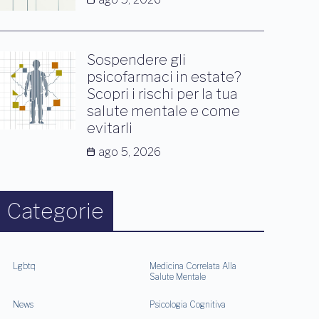
Sospendere gli
psicofarmaci in estate?
Scopri i rischi per la tua
salute mentale e come
evitarli
ago 5, 2026
Categorie
Lgbtq
Medicina Correlata Alla
Salute Mentale
News
Psicologia Cognitiva