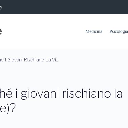
cy
Medicina
Psicologia
Incidenti Stradali: Perché I Giovani Rischiano La Vita (e La Salute Mentale)?
hé i giovani rischiano la
le)?