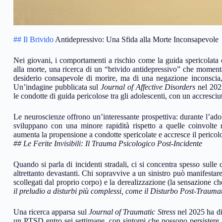
## Il Brivido
Antidepressivo: Una Sfida alla Morte Inconsapevole
Nei giovani, i comportamenti a rischio come la guida spericolata o
alla morte, una ricerca di un “brivido antidepressivo” che momenta
desiderio consapevole di morire, ma di una negazione inconscia,
Un’indagine pubblicata sul
Journal of Affective Disorders
nel 2025
le condotte di guida pericolose tra gli adolescenti, con un accresciuto
Le neuroscienze offrono un’interessante prospettiva: durante l’adole
sviluppano con una minore rapidità rispetto a quelle coinvolte n
aumenta la propensione a condotte spericolate e accresce il pericolo
## Le Ferite Invisibili: Il Trauma Psicologico Post-Incidente
Quando si parla di incidenti stradali, ci si concentra spesso sulle 
altrettanto devastanti. Chi sopravvive a un sinistro può manifestare
scollegati dal proprio corpo) e la derealizzazione (la sensazione che
il preludio a disturbi più complessi, come il Disturbo Post-Trauma
Una ricerca apparsa sul
Journal of Traumatic Stress
nel 2025 ha dim
un PTSD entro sei settimane, con sintomi che possono persistere a