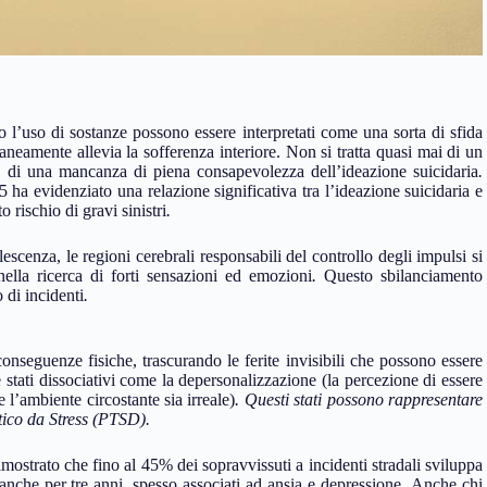
 l’uso di sostanze possono essere interpretati come una sorta di sfida
neamente allevia la sofferenza interiore. Non si tratta quasi mai di un
 di una mancanza di piena consapevolezza dell’ideazione suicidaria
.
 ha evidenziato una relazione significativa tra l’ideazione suicidaria e
 rischio di gravi sinistri
.
scenza, le regioni cerebrali responsabili del controllo degli impulsi si
ella ricerca di forti sensazioni ed emozioni
.
Questo sbilanciamento
 di incidenti
.
conseguenze fisiche, trascurando le ferite invisibili che possono essere
 stati dissociativi come la depersonalizzazione (la percezione di essere
 l’ambiente circostante sia irreale)
. Questi stati possono rappresentare
tico da Stress (PTSD).
ostrato che fino al 45% dei sopravvissuti a incidenti stradali sviluppa
nche per tre anni, spesso associati ad ansia e depressione
.
Anche chi