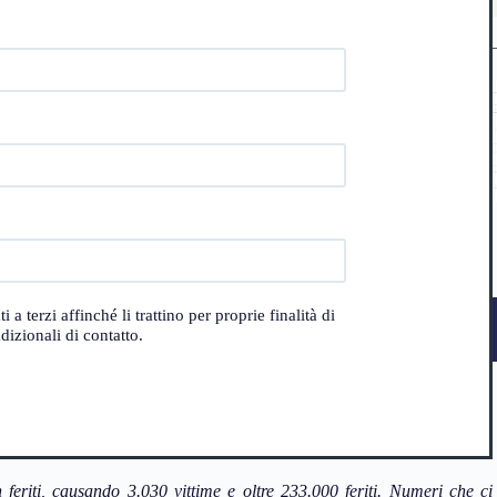
 terzi affinché li trattino per proprie finalità di
izionali di contatto.
feriti
, causando 3.030 vittime e oltre 233.000 feriti. Numeri che ci