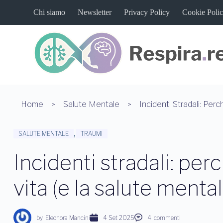
S
Chi siamo
Newsletter
Privacy Policy
Cookie Poli
a
l
t
a
a
l
c
o
n
t
Home
Salute Mentale
e
n
u
,
SALUTE MENTALE
TRAUMI
t
o
Incidenti stradali: perc
vita (e la salute menta
by
Eleonora Mancini
4 Set 2025
4
commenti