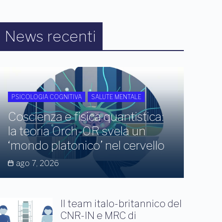
News recenti
PSICOLOGIA COGNITIVA
SALUTE MENTALE
Coscienza e fisica quantistica:
la teoria Orch-OR svela un
‘mondo platonico’ nel cervello
ago 7, 2026
Il team italo-britannico del
CNR-IN e MRC di