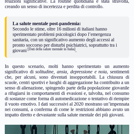
relazioni significative. La routine quotidiana è stata stravolta,
creando un senso di incertezza e perdita di controllo.
La salute mentale post-pandemia:
Secondo le stime, oltre 16 milioni di italiani hanno
sperimentato problemi psicologici dopo l’emergenza
sanitaria, con un significativo aumento degli accessi al
pronto soccorso per disturbi psichiatrici, soprattutto tra i
[Dati della salute mentale in Italia]
giovani
.
In questo scenario, molti hanno sperimentato un aumento
significativo di
solitudine, ansia, depressione e noia
, sentimenti
che, per alcuni, sono diventati insopportabili. La chiusura di
scuole, centri sportivi e luoghi di aggregazione ha contribuito a un
senso di alienazione, spingendo parte della popolazione giovanile
a rifugiarsi in comportamenti di evasioni e, talvolta, nel consumo
di sostanze come forma di automedicazione o tentativo di riempire
il vuoto emotivo. I dati successivi al 2020 mostrano un’impennata
nei consumi, a conferma di come le restrizioni abbiano avuto un
impatto diretto e devastante sulla salute mentale dei più giovani.