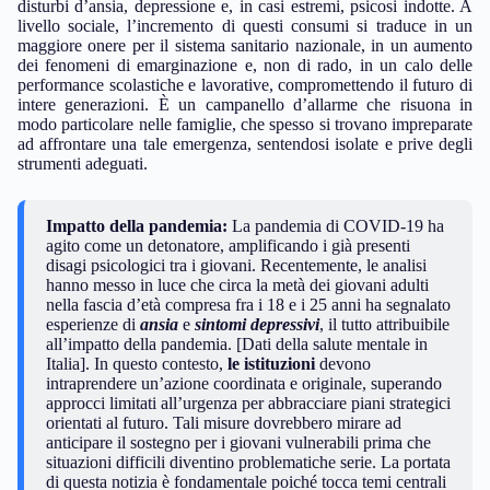
disturbi d’ansia, depressione e, in casi estremi, psicosi indotte. A
livello sociale, l’incremento di questi consumi si traduce in un
maggiore onere per il sistema sanitario nazionale, in un aumento
dei fenomeni di emarginazione e, non di rado, in un calo delle
performance scolastiche e lavorative, compromettendo il futuro di
intere generazioni. È un campanello d’allarme che risuona in
modo particolare nelle famiglie, che spesso si trovano impreparate
ad affrontare una tale emergenza, sentendosi isolate e prive degli
strumenti adeguati.
Impatto della pandemia:
La pandemia di COVID-19 ha
agito come un detonatore, amplificando i già presenti
disagi psicologici tra i giovani. Recentemente, le analisi
hanno messo in luce che circa la metà dei giovani adulti
nella fascia d’età compresa fra i 18 e i 25 anni ha segnalato
esperienze di
ansia
e
sintomi depressivi
, il tutto attribuibile
all’impatto della pandemia. [Dati della salute mentale in
Italia]. In questo contesto,
le istituzioni
devono
intraprendere un’azione coordinata e originale, superando
approcci limitati all’urgenza per abbracciare piani strategici
orientati al futuro. Tali misure dovrebbero mirare ad
anticipare il sostegno per i giovani vulnerabili prima che
situazioni difficili diventino problematiche serie. La portata
di questa notizia è fondamentale poiché tocca temi centrali