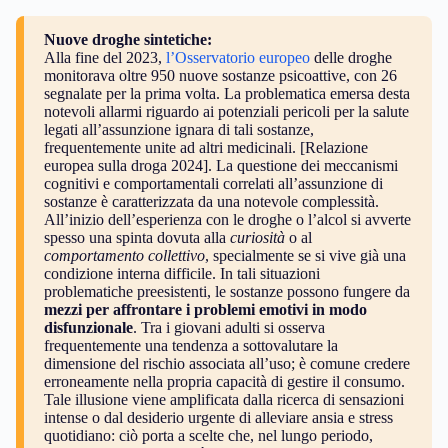
Nuove droghe sintetiche:
Alla fine del 2023,
l’Osservatorio europeo
delle droghe
monitorava oltre 950 nuove sostanze psicoattive, con 26
segnalate per la prima volta. La problematica emersa desta
notevoli allarmi riguardo ai potenziali pericoli per la salute
legati all’assunzione ignara di tali sostanze,
frequentemente unite ad altri medicinali. [Relazione
europea sulla droga 2024]. La questione dei meccanismi
cognitivi e comportamentali correlati all’assunzione di
sostanze è caratterizzata da una notevole complessità.
All’inizio dell’esperienza con le droghe o l’alcol si avverte
spesso una spinta dovuta alla
curiosità
o al
comportamento collettivo
, specialmente se si vive già una
condizione interna difficile. In tali situazioni
problematiche preesistenti, le sostanze possono fungere da
mezzi per affrontare i problemi emotivi in modo
disfunzionale
. Tra i giovani adulti si osserva
frequentemente una tendenza a sottovalutare la
dimensione del rischio associata all’uso; è comune credere
erroneamente nella propria capacità di gestire il consumo.
Tale illusione viene amplificata dalla ricerca di sensazioni
intense o dal desiderio urgente di alleviare ansia e stress
quotidiano: ciò porta a scelte che, nel lungo periodo,