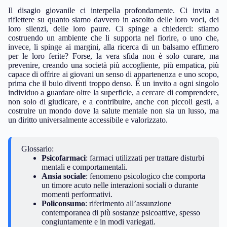
Il disagio giovanile ci interpella profondamente. Ci invita a
riflettere su quanto siamo davvero in ascolto delle loro voci, dei
loro silenzi, delle loro paure. Ci spinge a chiederci: stiamo
costruendo un ambiente che li supporta nel fiorire, o uno che,
invece, li spinge ai margini, alla ricerca di un balsamo effimero
per le loro ferite? Forse, la vera sfida non è solo curare, ma
prevenire, creando una società più accogliente, più empatica, più
capace di offrire ai giovani un senso di appartenenza e uno scopo,
prima che il buio diventi troppo denso. È un invito a ogni singolo
individuo a guardare oltre la superficie, a cercare di comprendere,
non solo di giudicare, e a contribuire, anche con piccoli gesti, a
costruire un mondo dove la salute mentale non sia un lusso, ma
un diritto universalmente accessibile e valorizzato.
Glossario:
Psicofarmaci
: farmaci utilizzati per trattare disturbi
mentali e comportamentali.
Ansia sociale
: fenomeno psicologico che comporta
un timore acuto nelle interazioni sociali o durante
momenti performativi.
Policonsumo
: riferimento all’assunzione
contemporanea di più sostanze psicoattive, spesso
congiuntamente e in modi variegati.