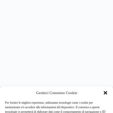
About this website
Gestisci Consenso Cookie
Respira.re
ogni giorno trova per te le notizie più importanti su
psicologia e salute mentale.
Per fornire le migliori esperienze, utilizziamo tecnologie come i cookie per
memorizzare e/o accedere alle informazioni del dispositivo. Il consenso a queste
tecnologie ci permetterà di elaborare dati come il comportamento di navigazione o ID