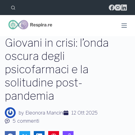
S
a
l
t
a
a
l
Giovani in crisi: l’onda
c
o
oscura degli
n
t
psicofarmaci e la
e
n
u
solitudine post-
t
o
pandemia
by
Eleonora Mancini
12 Ott 2025
5
commenti