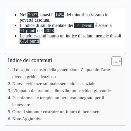
Nel
2023
, quasi il
14%
dei minori ha vissuto in
povertà assoluta.
L'indice di salute mentale dei
14-19enni
è sceso a
71 punti
nel
2023
.
Le adolescenti hanno un indice di salute mentale di soli
67,4 punti
.
Indice dei contenuti
Il disagio nascosto della generazione Z: quando l’arte
diventa grido silenzioso
Nuove evidenze sul malessere adolescenziale
L’impatto dei traumi sullo sviluppo psichico giovanile
Psicofarmaci e terapie: un percorso integrato per il
benessere
Oltre il sintomo: costruire un futuro di benessere
Note Aggiuntive