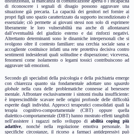
disfunzionali, la mancanza di comunicazione aperta o l’incapacità
di riconoscere i segnali di disagio possono aggravare una
situazione già precaria. La capacità dei genitori nel fornire ai
propri figli uno spazio caratterizzato da supporto incondizionato è
essenziale; ciò permette ai giovani stessi non solo di esprimere
liberamente le loro vulnerabilità ma anche di allontanarsi
dall’eventualità del giudizio esterno e dai rinforzi negativi.
Altrettanto determinanti sono le dinamiche interpersonali che si
svolgono oltre il contesto familiare: una cerchia sociale sana e
accogliente costituisce infatti una rete protettiva decisiva contro
sentimenti indesiderati quali solitudine e disperazione; viceversa,
fenomeni come isolamento o legami tossici contribuiscono ad
aggravare tali emozioni.
Secondo gli specialisti della psicologia e della psichiatria emerge
con chiarezza quanto sia fondamentale adottare uno
sguardo
globale
nella cura delle problematiche connesse al benessere
mentale. Affrontare esclusivamente i sintomi risulta insufficiente:
è imprescindibile scavare nelle origini profonde delle difficoltà
esperite dagli individui. Approcci terapeutici consolidati quali la
terapia cognitivo-comportamentale (CBT) oppure quella
dialettico-comportamentale (DBT) hanno mostrato effetti tangibili
nell’assistere i ragazzi nello sviluppo di
abilità coping più
adattive
, nonché nella regolazione emotiva personale. In
specifiche circostanze, il ricorso a farmaci antidepressivi può