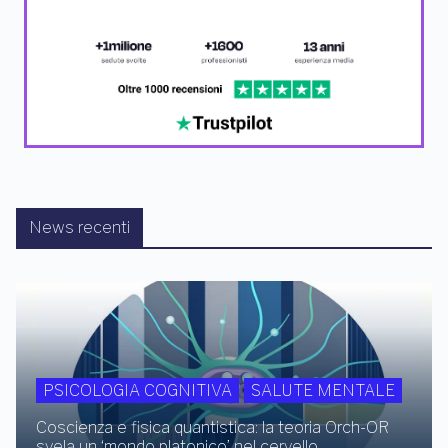
News recenti
PSICOLOGIA COGNITIVA
SALUTE MENTALE
Coscienza e fisica quantistica: la teoria Orch-OR
svela un ‘mondo platonico’ nel cervello