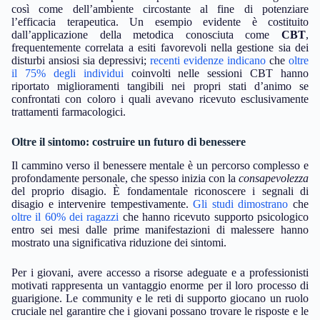
così come dell’ambiente circostante al fine di potenziare
l’efficacia terapeutica. Un esempio evidente è costituito
dall’applicazione della metodica conosciuta come
CBT
,
frequentemente correlata a esiti favorevoli nella gestione sia dei
disturbi ansiosi sia depressivi;
recenti evidenze indicano
che
oltre
il 75% degli individui
coinvolti nelle sessioni CBT hanno
riportato miglioramenti tangibili nei propri stati d’animo se
confrontati con coloro i quali avevano ricevuto esclusivamente
trattamenti farmacologici.
Oltre il sintomo: costruire un futuro di benessere
Il cammino verso il benessere mentale è un percorso complesso e
profondamente personale, che spesso inizia con la
consapevolezza
del proprio disagio. È fondamentale riconoscere i segnali di
disagio e intervenire tempestivamente.
Gli studi dimostrano
che
oltre il 60% dei ragazzi
che hanno ricevuto supporto psicologico
entro sei mesi dalle prime manifestazioni di malessere hanno
mostrato una significativa riduzione dei sintomi.
Per i giovani, avere accesso a risorse adeguate e a professionisti
motivati rappresenta un vantaggio enorme per il loro processo di
guarigione. Le community e le reti di supporto giocano un ruolo
cruciale nel garantire che i giovani possano trovare le risposte e le