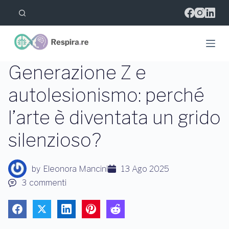
S
a
l
t
a
a
l
Generazione Z e
c
o
autolesionismo: perché
n
t
l’arte è diventata un grido
e
n
u
silenzioso?
t
o
by
Eleonora Mancini
13 Ago 2025
3
commenti