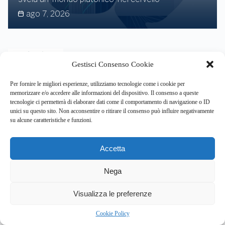
ago 7, 2026
Il team italo-britannico del CNR-IN e
Gestisci Consenso Cookie
MRC di Cambridge svela il codice che
crea la diversità cerebrale
Per fornire le migliori esperienze, utilizziamo tecnologie come i cookie per
ago 7, 2026
memorizzare e/o accedere alle informazioni del dispositivo. Il consenso a queste
tecnologie ci permetterà di elaborare dati come il comportamento di navigazione o ID
unici su questo sito. Non acconsentire o ritirare il consenso può influire negativamente
su alcune caratteristiche e funzioni.
Giornata nazionale vittime errori
Accetta
giudiziari: la scienza rivela i bias cognitivi
che minano la giustizia italiana
Nega
ago 6, 2026
3
Visualizza le preferenze
Cookie Policy