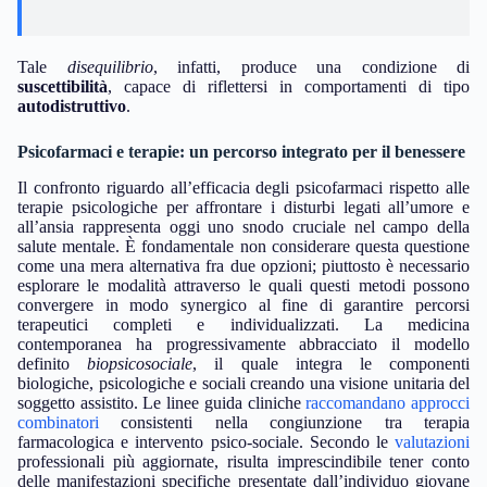
Tale
disequilibrio
, infatti, produce una condizione di
suscettibilità
, capace di riflettersi in comportamenti di tipo
autodistruttivo
.
Psicofarmaci e terapie: un percorso integrato per il benessere
Il confronto riguardo all’efficacia degli psicofarmaci rispetto alle
terapie psicologiche per affrontare i disturbi legati all’umore e
all’ansia rappresenta oggi uno snodo cruciale nel campo della
salute mentale. È fondamentale non considerare questa questione
come una mera alternativa fra due opzioni; piuttosto è necessario
esplorare le modalità attraverso le quali questi metodi possono
convergere in modo synergico al fine di garantire percorsi
terapeutici completi e individualizzati. La medicina
contemporanea ha progressivamente abbracciato il modello
definito
biopsicosociale
, il quale integra le componenti
biologiche, psicologiche e sociali creando una visione unitaria del
soggetto assistito. Le linee guida cliniche
raccomandano approcci
combinatori
consistenti nella congiunzione tra terapia
farmacologica e intervento psico-sociale. Secondo le
valutazioni
professionali più aggiornate, risulta imprescindibile tener conto
delle manifestazioni specifiche presentate dall’individuo giovane