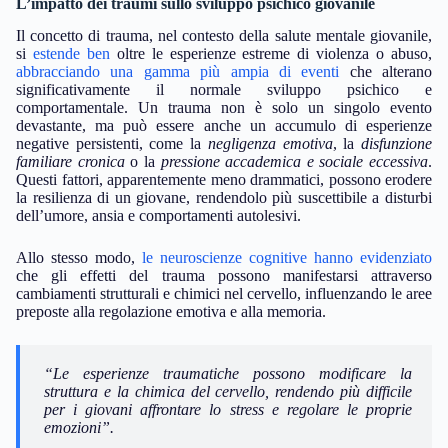
L’impatto dei traumi sullo sviluppo psichico giovanile
Il concetto di trauma, nel contesto della salute mentale giovanile,
si
estende ben
oltre le esperienze estreme di violenza o abuso,
abbracciando una gamma più ampia di eventi
che alterano
significativamente il normale sviluppo psichico e
comportamentale. Un trauma non è solo un singolo evento
devastante, ma può essere anche un accumulo di esperienze
negative persistenti, come la
negligenza emotiva
, la
disfunzione
familiare cronica
o la
pressione accademica e sociale eccessiva
.
Questi fattori, apparentemente meno drammatici, possono erodere
la resilienza di un giovane, rendendolo più suscettibile a disturbi
dell’umore, ansia e comportamenti autolesivi.
Allo stesso modo,
le neuroscienze cognitive hanno evidenziato
che gli effetti del trauma possono manifestarsi attraverso
cambiamenti strutturali e chimici nel cervello, influenzando le aree
preposte alla regolazione emotiva e alla memoria.
“Le esperienze traumatiche possono modificare la
struttura e la chimica del cervello, rendendo più difficile
per i giovani affrontare lo stress e regolare le proprie
emozioni”.