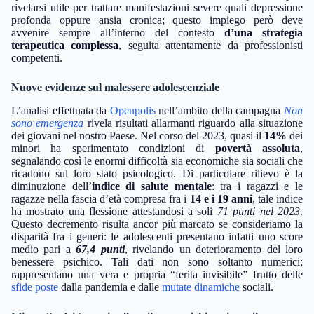
rivelarsi utile per trattare manifestazioni severe quali depressione
profonda oppure ansia cronica; questo impiego però deve
avvenire sempre all’interno del contesto
d’una strategia
terapeutica complessa
, seguita attentamente da professionisti
competenti.
Nuove evidenze sul malessere adolescenziale
L’analisi effettuata da
Openpolis
nell’ambito della campagna
Non
sono emergenza
rivela risultati allarmanti riguardo alla situazione
dei giovani nel nostro Paese. Nel corso del 2023, quasi il
14%
dei
minori ha sperimentato condizioni di
povertà assoluta
,
segnalando così le enormi difficoltà sia economiche sia sociali che
ricadono sul loro stato psicologico. Di particolare rilievo è la
diminuzione dell’
indice di salute mentale
: tra i ragazzi e le
ragazze nella fascia d’età compresa fra i
14 e i 19 anni
, tale indice
ha mostrato una flessione attestandosi a soli
71 punti nel 2023
.
Questo decremento risulta ancor più marcato se consideriamo la
disparità fra i generi: le adolescenti presentano infatti uno score
medio pari a
67,4 punti
, rivelando un deterioramento del loro
benessere psichico. Tali dati non sono soltanto numerici;
rappresentano una vera e propria “ferita invisibile” frutto delle
sfide poste
dalla pandemia e dalle
mutate dinamiche
sociali.