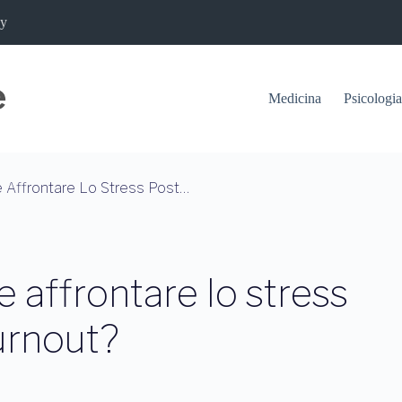
cy
Medicina
Psicologia
Forze Dell’ordine: Come Affrontare Lo Stress Post-Traumatico E Il Burnout?
e affrontare lo stress
urnout?