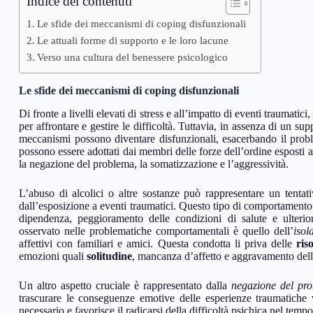
Indice dei contenuti
Le sfide dei meccanismi di coping disfunzionali
Le attuali forme di supporto e le loro lacune
Verso una cultura del benessere psicologico
Le sfide dei meccanismi di coping disfunzionali
Di fronte a livelli elevati di stress e all’impatto di eventi traumati
per affrontare e gestire le difficoltà. Tuttavia, in assenza di un s
meccanismi possono diventare disfunzionali, esacerbando il probl
possono essere adottati dai membri delle forze dell’ordine esposti a
la negazione del problema, la somatizzazione e l’aggressività.
L’abuso di alcolici o altre sostanze può rappresentare un tentati
dall’esposizione a eventi traumatici. Questo tipo di comportamento 
dipendenza, peggioramento delle condizioni di salute e ulterio
osservato nelle problematiche comportamentali è quello dell’
isol
affettivi con familiari e amici. Questa condotta li priva delle
ris
emozioni quali
solitudine
, mancanza d’affetto e aggravamento dell
Un altro aspetto cruciale è rappresentato dalla
negazione del pr
trascurare le conseguenze emotive delle esperienze traumatiche vi
necessario e favorisce il radicarsi della difficoltà psichica nel temp