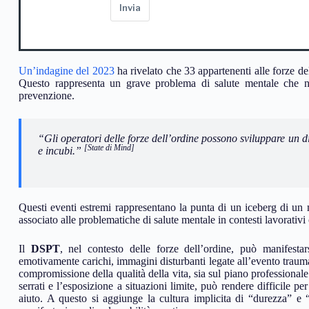
Invia
Un’indagine del 2023
ha rivelato che 33 appartenenti alle forze del
Questo rappresenta un grave problema di salute mentale che non
prevenzione.
“Gli operatori delle forze dell’ordine possono sviluppare un di
[State di Mind]
e incubi.”
Questi eventi estremi rappresentano la punta di un iceberg di un m
associato alle problematiche di salute mentale in contesti lavorativi
Il
DSPT
, nel contesto delle forze dell’ordine, può manifestars
emotivamente carichi, immagini disturbanti legate all’evento trauma
compromissione della qualità della vita, sia sul piano professional
serrati e l’esposizione a situazioni limite, può rendere difficile pe
aiuto. A questo si aggiunge la cultura implicita di “durezza” e 