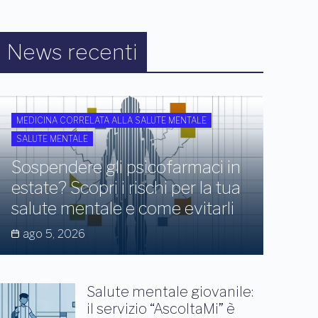
News recenti
MEDICINA CORRELATA ALLA SALUTE MENTALE
SALUTE MENTALE
Sospendere gli psicofarmaci in
estate? Scopri i rischi per la tua
salute mentale e come evitarli
ago 5, 2026
Salute mentale giovanile:
il servizio “AscoltaMi” è