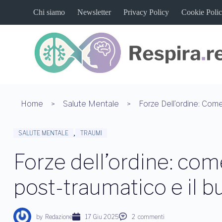
S
Chi siamo
Newsletter
Privacy Policy
Cookie Poli
a
l
t
a
a
l
c
o
n
t
Home
Salute Mentale
e
n
u
,
SALUTE MENTALE
TRAUMI
t
o
Forze dell’ordine: com
post-traumatico e il b
by
Redazione
17 Giu 2025
2
commenti