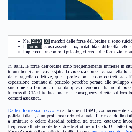
Nel
2023
,
33
membri delle forze dell'ordine si sono suicid
Il
burnout
causa assenteismo, irritabilità e difficoltà nello
Implementare controlli psicologici regolari e formazione s
In Italia, le forze dell’ordine sono frequentemente immerse in sit
traumatici. Sia nei casi legati alla violenza domestica sia nella lott
delle tragedie collettive, questi professionisti sono costretti ad 
esposizione continua al pericolo potrebbe portare allo sviluppo
sindrome da burnout; entrambi questi fenomeni hanno il potenzi
interessati. Ciò si traduce anche in conseguenze dirette sul loro b
compiti assegnati.
Dalle informazioni raccolte
risulta che il
DSPT
, contrariamente a 
polizia italiana, è un problema serio ed attuale. Pur essendo limita
a sminuire o celare disordini psichici tra queste categorie lavor
frequenza all’interno delle suddette strutture ufficiali. Un fatto tr
Forze Armate è il suicidio tra i militari, come
quello avvenuto a Sq