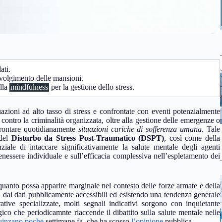
ati.
 svolgimento delle mansioni.
ulla
mindfulness
per la gestione dello stress.
uazioni ad alto tasso di stress e confrontate con eventi potenzialmente
a contro la criminalità organizzata, oltre alla gestione delle emergenze o
affrontare quotidianamente
situazioni cariche di sofferenza umana
. Tale
 del
Disturbo da Stress Post-Traumatico (DSPT)
, così come della
ale di intaccare significativamente la salute mentale degli agenti
enessere individuale e sull’efficacia complessiva nell’espletamento dei
quanto possa apparire marginale nel contesto delle forze armate e della
ti dai dati pubblicamente accessibili ed esistendo una tendenza generale
ative specializzate, molti segnali indicativi sorgono con inquietante
agico che periodicamnte riaccende il dibattito sulla salute mentale nelle
uinzano poche
settimane fa, che ha scosso
l’opinione
pubblica.