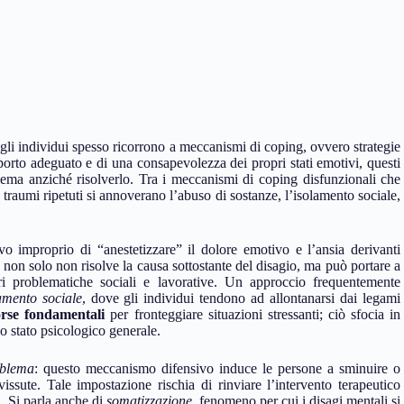
ci, gli individui spesso ricorrono a meccanismi di coping, ovvero strategie
upporto adeguato e di una consapevolezza dei propri stati emotivi, questi
ema anziché risolverlo. Tra i meccanismi di coping disfunzionali che
 traumi ripetuti si annoverano l’abuso di sostanze, l’isolamento sociale,
vo improprio di “anestetizzare” il dolore emotivo e l’ansia derivanti
non solo non risolve la causa sottostante del disagio, ma può portare a
ri problematiche sociali e lavorative. Un approccio frequentemente
amento sociale
, dove gli individui tendono ad allontanarsi dai legami
orse fondamentali
per fronteggiare situazioni stressanti; ciò sfocia in
o stato psicologico generale.
oblema
: questo meccanismo difensivo induce le persone a sminuire o
ssute. Tale impostazione rischia di rinviare l’intervento terapeutico
o. Si parla anche di
somatizzazione
, fenomeno per cui i disagi mentali si