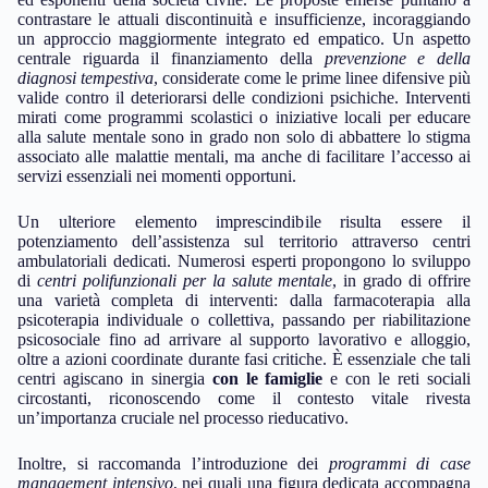
contrastare le attuali discontinuità e insufficienze, incoraggiando
un approccio maggiormente integrato ed empatico. Un aspetto
centrale riguarda il finanziamento della
prevenzione e della
diagnosi tempestiva
, considerate come le prime linee difensive più
valide contro il deteriorarsi delle condizioni psichiche. Interventi
mirati come programmi scolastici o iniziative locali per educare
alla salute mentale sono in grado non solo di abbattere lo stigma
associato alle malattie mentali, ma anche di facilitare l’accesso ai
servizi essenziali nei momenti opportuni.
Un ulteriore elemento imprescindibile risulta essere il
potenziamento dell’assistenza sul territorio attraverso centri
ambulatoriali dedicati. Numerosi esperti propongono lo sviluppo
di
centri polifunzionali per la salute mentale
, in grado di offrire
una varietà completa di interventi: dalla farmacoterapia alla
psicoterapia individuale o collettiva, passando per riabilitazione
psicosociale fino ad arrivare al supporto lavorativo e alloggio,
oltre a azioni coordinate durante fasi critiche. È essenziale che tali
centri agiscano in sinergia
con le famiglie
e con le reti sociali
circostanti, riconoscendo come il contesto vitale rivesta
un’importanza cruciale nel processo rieducativo.
Inoltre, si raccomanda l’introduzione dei
programmi di case
management intensivo
, nei quali una figura dedicata accompagna