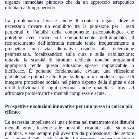
urgenze immediate piuttosto che da un approccio terapeutico
orientato al lungo periodo.
La problematica investe anche il contesto legale, dove è
necessario trovare un equilibrio tra la punizione per i reati
perpetrati e l’analisi della componente psicopatologica che
potrebbe aver inciso sul comportamento dell’imputato. Il
riconoscimento dell’infermità mentale tende frequentemente a
prospettare una via alternativa rispetto alla detenzione
penitenziaria, focalizzandosi sulla cura e sulla riabilitazione;
tuttavia, la scarsità di strutture dedicate nonché programmi
appropriati rende questa soluzione spesso impraticabile o
inefficace. È pertanto fondamentale avviare una riflessione
globale sulle politiche attuali per sviluppare un modello capace di
integrare protezione sociale nel pieno rispetto della dignità e dei
diritti individuali di ogni persona, anche quando si trovi ad
affrontare problematiche mentali complesse e acute.
Prospettive e soluzioni innovative per una presa in carico più
efficace
La necessità impellente di una riforma nel trattamento dei disturbi
mentali gravi, insieme alle possibili ricadute sulla sicurezza
pubblica, viene sempre più avvertita da professionisti del settore
ed esponenti della società civile. Le proposte emerse puntano a