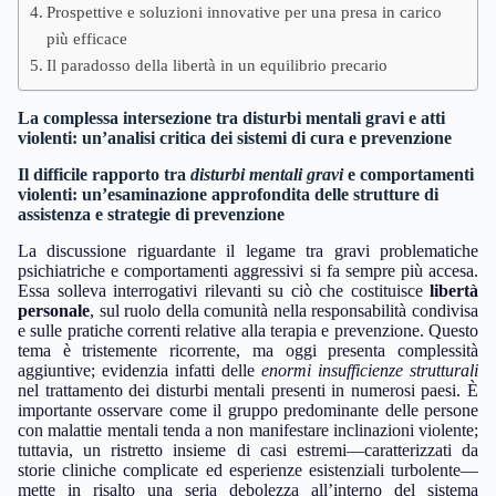
Prospettive e soluzioni innovative per una presa in carico
più efficace
Il paradosso della libertà in un equilibrio precario
La complessa intersezione tra disturbi mentali gravi e atti
violenti: un’analisi critica dei sistemi di cura e prevenzione
Il difficile rapporto tra
disturbi mentali gravi
e comportamenti
violenti: un’esaminazione approfondita delle strutture di
assistenza e strategie di prevenzione
La discussione riguardante il legame tra gravi problematiche
psichiatriche e comportamenti aggressivi si fa sempre più accesa.
Essa solleva interrogativi rilevanti su ciò che costituisce
libertà
personale
, sul ruolo della comunità nella responsabilità condivisa
e sulle pratiche correnti relative alla terapia e prevenzione. Questo
tema è tristemente ricorrente, ma oggi presenta complessità
aggiuntive; evidenzia infatti delle
enormi insufficienze strutturali
nel trattamento dei disturbi mentali presenti in numerosi paesi. È
importante osservare come il gruppo predominante delle persone
con malattie mentali tenda a non manifestare inclinazioni violente;
tuttavia, un ristretto insieme di casi estremi—caratterizzati da
storie cliniche complicate ed esperienze esistenziali turbolente—
mette in risalto una seria debolezza all’interno del sistema