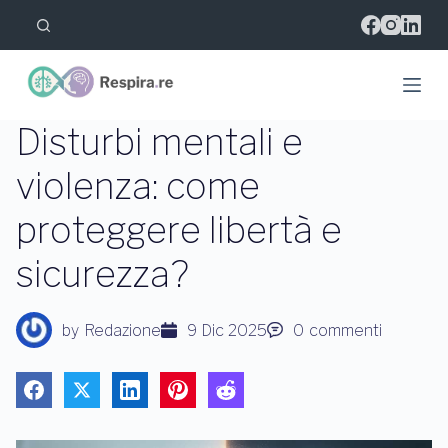
S
a
l
t
a
a
l
Disturbi mentali e
c
o
violenza: come
n
t
proteggere libertà e
e
n
u
sicurezza?
t
o
by
Redazione
9 Dic 2025
0
commenti