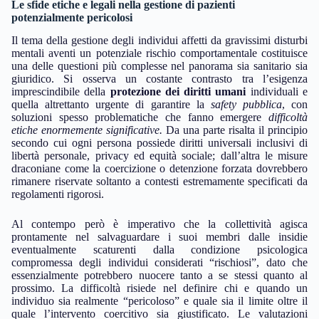
Le sfide etiche e legali nella gestione di pazienti
potenzialmente pericolosi
Il tema della gestione degli individui affetti da gravissimi disturbi
mentali aventi un potenziale rischio comportamentale costituisce
una delle questioni più complesse nel panorama sia sanitario sia
giuridico. Si osserva un costante contrasto tra l’esigenza
imprescindibile della
protezione dei diritti umani
individuali e
quella altrettanto urgente di garantire la
safety pubblica
, con
soluzioni spesso problematiche che fanno emergere
difficoltà
etiche enormemente significative.
Da una parte risalta il principio
secondo cui ogni persona possiede diritti universali inclusivi di
libertà personale, privacy ed equità sociale; dall’altra le misure
draconiane come la coercizione o detenzione forzata dovrebbero
rimanere riservate soltanto a contesti estremamente specificati da
regolamenti rigorosi.
Al contempo però è imperativo che la collettività agisca
prontamente nel salvaguardare i suoi membri dalle insidie
eventualmente scaturenti dalla condizione psicologica
compromessa degli individui considerati “rischiosi”, dato che
essenzialmente potrebbero nuocere tanto a se stessi quanto al
prossimo. La difficoltà risiede nel definire chi e quando un
individuo sia realmente “pericoloso” e quale sia il limite oltre il
quale l’intervento coercitivo sia giustificato. Le valutazioni