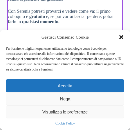
Con Serenis potresti provarci e vedere come va: il primo
colloquio è
gratuito
e, se poi vorrai lasciar perdere, potrai
farlo in
qualsiasi momento.
Trova uno psicologo
Gestisci Consenso Cookie
Per fornire le migliori esperienze, utilizziamo tecnologie come i cookie per
memorizzare e/o accedere alle informazioni del dispositivo. Il consenso a queste
tecnologie ci permetterà di elaborare dati come il comportamento di navigazione o ID
unici su questo sito. Non acconsentire o ritirare il consenso può influire negativamente
su alcune caratteristiche e funzioni.
Accetta
Nega
News recenti
Visualizza le preferenze
Cookie Policy