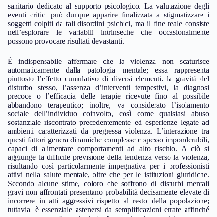
sanitario dedicato al supporto psicologico. La valutazione degli
eventi critici può dunque apparire finalizzata a stigmatizzare i
soggetti colpiti da tali disordini psichici, ma il fine reale consiste
nell’esplorare le variabili intrinseche che occasionalmente
possono provocare risultati devastanti.
È indispensabile affermare che la violenza non scaturisce
automaticamente dalla patologia mentale; essa rappresenta
piuttosto l’effetto cumulativo di diversi elementi: la gravità del
disturbo stesso, l’assenza d’interventi tempestivi, la diagnosi
precoce o l’efficacia delle terapie ricevute fino al possibile
abbandono terapeutico; inoltre, va considerato l’isolamento
sociale dell’individuo coinvolto, così come qualsiasi abuso
sostanziale riscontrato precedentemente ed esperienze legate ad
ambienti caratterizzati da pregressa violenza. L’interazione tra
questi fattori genera dinamiche complesse e spesso imponderabili,
capaci di alimentare comportamenti ad alto rischio. A ciò si
aggiunge la difficile previsione della tendenza verso la violenza,
risultando così particolarmente impegnativa per i professionisti
attivi nella salute mentale, oltre che per le istituzioni giuridiche.
Secondo alcune stime, coloro che soffrono di disturbi mentali
gravi non affrontati presentano probabilità decisamente elevate di
incorrere in atti aggressivi rispetto al resto della popolazione;
tuttavia, è essenziale astenersi da semplificazioni errate affinché