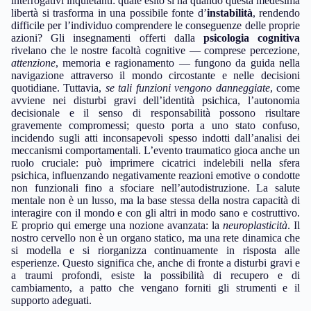
interrogativi inquietanti: quale esito si ha quando questa medesima
libertà si trasforma in una possibile fonte d’
instabilità
, rendendo
difficile per l’individuo comprendere le conseguenze delle proprie
azioni? Gli insegnamenti offerti dalla
psicologia cognitiva
rivelano che le nostre facoltà cognitive — comprese percezione,
attenzione
, memoria e ragionamento — fungono da guida nella
navigazione attraverso il mondo circostante e nelle decisioni
quotidiane. Tuttavia,
se tali funzioni vengono danneggiate
, come
avviene nei disturbi gravi dell’identità psichica, l’autonomia
decisionale e il senso di responsabilità possono risultare
gravemente compromessi; questo porta a uno stato confuso,
incidendo sugli atti inconsapevoli spesso indotti dall’analisi dei
meccanismi comportamentali. L’evento traumatico gioca anche un
ruolo cruciale: può imprimere cicatrici indelebili nella sfera
psichica, influenzando negativamente reazioni emotive o condotte
non funzionali fino a sfociare nell’autodistruzione. La salute
mentale non è un lusso, ma la base stessa della nostra capacità di
interagire con il mondo e con gli altri in modo sano e costruttivo.
E proprio qui emerge una nozione avanzata: la
neuroplasticità
. Il
nostro cervello non è un organo statico, ma una rete dinamica che
si modella e si riorganizza continuamente in risposta alle
esperienze. Questo significa che, anche di fronte a disturbi gravi e
a traumi profondi, esiste la possibilità di recupero e di
cambiamento, a patto che vengano forniti gli strumenti e il
supporto adeguati.