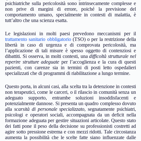
psichiatriche sulla pericolosità sono intrinsecamente complesse e
non prive di margini di errore, poiché la previsione del
comportamento umano, specialmente in contesti di malattia, è
tutt’altro che una scienza esatta.
Le legislazioni in molti paesi prevedono meccanismi per il
trattamento sanitario obbligatorio
(TSO) o per la restrizione della
libertà in caso di urgenza e di comprovata pericolosità, ma
l’applicazione di tali misure è spesso oggetto di contenziosi e
dibattiti. Si osserva, in molti contesti, una
difficoltà strutturale nel
reperire strutture adeguate
per l’accoglienza e la cura di questi
pazienti, con carenze sia in termini di posti letto ospedalieri
specializzati che di programmi di riabilitazione a lungo termine.
Questo porta, in alcuni casi, alla scelta tra la detenzione in contesti
non terapeutici, come le carceri, o il rilascio in comunità senza un
adeguato supporto, entrambe soluzioni insoddisfacenti e
potenzialmente dannose. Si presenta un quadro complesso dovuto
alla
scarsità di personale specializzato
, segnatamente psichiatri,
psicologi e operatori sociali, accompagnata da un deficit nella
formazione adeguata per gestire situazioni articolate. Questo stato
dei fatti pone il peso della decisione su professionisti costretti ad
agire sotto pressione estrema e con mezzi ridotti. Tale circostanza
aumenta la possibilità che le scelte fatte siano influenzate dalle