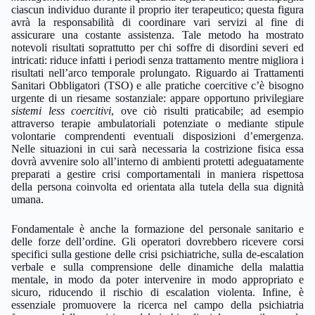
ciascun individuo durante il proprio iter terapeutico; questa figura
avrà la responsabilità di coordinare vari servizi al fine di
assicurare una costante assistenza. Tale metodo ha mostrato
notevoli risultati soprattutto per chi soffre di disordini severi ed
intricati: riduce infatti i periodi senza trattamento mentre migliora i
risultati nell’arco temporale prolungato. Riguardo ai Trattamenti
Sanitari Obbligatori (TSO) e alle pratiche coercitive c’è bisogno
urgente di un riesame sostanziale: appare opportuno privilegiare
sistemi less coercitivi
, ove ciò risulti praticabile; ad esempio
attraverso terapie ambulatoriali potenziate o mediante stipule
volontarie comprendenti eventuali disposizioni d’emergenza.
Nelle situazioni in cui sarà necessaria la costrizione fisica essa
dovrà avvenire solo all’interno di ambienti protetti adeguatamente
preparati a gestire crisi comportamentali in maniera rispettosa
della persona coinvolta ed orientata alla tutela della sua dignità
umana.
Fondamentale è anche la formazione del personale sanitario e
delle forze dell’ordine. Gli operatori dovrebbero ricevere corsi
specifici sulla gestione delle crisi psichiatriche, sulla de-escalation
verbale e sulla comprensione delle dinamiche della malattia
mentale, in modo da poter intervenire in modo appropriato e
sicuro, riducendo il rischio di escalation violenta. Infine, è
essenziale promuovere la ricerca nel campo della psichiatria