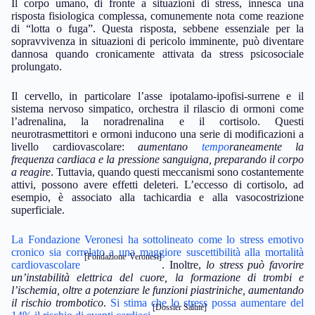
Il corpo umano, di fronte a situazioni di stress, innesca una
risposta fisiologica complessa, comunemente nota come reazione
di “lotta o fuga”. Questa risposta, sebbene essenziale per la
sopravvivenza in situazioni di pericolo imminente, può diventare
dannosa quando cronicamente attivata da stress psicosociale
prolungato.
Il cervello, in particolare l’asse ipotalamo-ipofisi-surrene e il
sistema nervoso simpatico, orchestra il rilascio di ormoni come
l’adrenalina, la noradrenalina e il cortisolo. Questi
neurotrasmettitori e ormoni inducono una serie di modificazioni a
livello cardiovascolare:
aumentano
tempo
raneamente la
frequenza cardiaca e la pressione sanguigna, preparando il corpo
a reagire
. Tuttavia, quando questi meccanismi sono costantemente
attivi, possono avere effetti deleteri. L’eccesso di cortisolo, ad
esempio, è associato alla tachicardia e alla vasocostrizione
superficiale.
La Fondazione Veronesi ha sottolineato come lo stress emotivo
cronico sia correlato a una maggiore suscettibilità alla mortalità
[Fondazione Veronesi]
cardiovascolare
. Inoltre,
lo stress può favorire
un’instabilità elettrica del cuore, la formazione di trombi e
l’ischemia, oltre a potenziare le funzioni piastriniche, aumentando
il rischio trombotico
.
Si stima che lo stress possa aumentare del
[Dossier Salute]