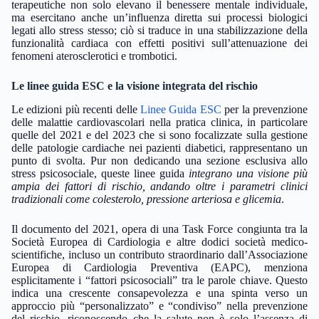
terapeutiche non solo elevano il benessere mentale individuale,
ma esercitano anche un’influenza diretta sui processi biologici
legati allo stress stesso; ciò si traduce in una stabilizzazione della
funzionalità cardiaca con effetti positivi sull’attenuazione dei
fenomeni aterosclerotici e trombotici.
Le linee guida ESC e la visione integrata del rischio
Le edizioni più recenti delle
Linee Guida ESC
per la prevenzione
delle malattie cardiovascolari nella pratica clinica, in particolare
quelle del 2021 e del 2023 che si sono focalizzate sulla gestione
delle patologie cardiache nei pazienti diabetici, rappresentano un
punto di svolta. Pur non dedicando una sezione esclusiva allo
stress psicosociale, queste linee guida
integrano una visione più
ampia dei fattori di rischio, andando oltre i parametri clinici
tradizionali come colesterolo, pressione arteriosa e glicemia
.
Il documento del 2021, opera di una Task Force congiunta tra la
Società Europea di Cardiologia e altre dodici società medico-
scientifiche, incluso un contributo straordinario dall’Associazione
Europea di Cardiologia Preventiva (EAPC), menziona
esplicitamente i “fattori psicosociali” tra le parole chiave. Questo
indica una crescente consapevolezza e una spinta verso un
approccio più “personalizzato” e “condiviso” nella prevenzione
del rischio, riconoscendo che la salute non è solo l’assenza di