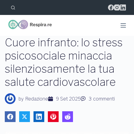
S
a
l
t
a
a
l
Cuore infranto: lo stress
c
o
psicosociale minaccia
n
t
silenziosamente la tua
e
n
u
salute cardiovascolare
t
o
by
Redazione
9 Set 2025
3
commenti