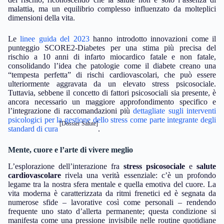
malattia, ma un equilibrio complesso influenzato da molteplici
dimensioni della vita.
Le
linee guida del 2023
hanno introdotto innovazioni come il
punteggio SCORE2-Diabetes per una stima più precisa del
rischio a 10 anni di infarto miocardico fatale e non fatale,
consolidando l’idea che patologie come il diabete creano una
“tempesta perfetta” di rischi cardiovascolari, che può essere
ulteriormente aggravata da un elevato stress psicosociale.
Tuttavia, sebbene il concetto di fattori psicosociali sia presente, è
ancora necessario un maggiore approfondimento specifico e
l’integrazione di raccomandazioni più
dettagliate sugli interventi
psicologici per la gestione dello stress come parte integrante degli
[Dossier Salute]
standard di cura
.
Mente, cuore e l’arte di vivere meglio
L’esplorazione dell’interazione fra
stress psicosociale
e
salute
cardiovascolare
rivela una verità essenziale: c’è un profondo
legame tra la nostra sfera mentale e quella emotiva del cuore. La
vita moderna è caratterizzata da ritmi frenetici ed è segnata da
numerose sfide – lavorative così come personali – rendendo
frequente uno stato d’allerta permanente; questa condizione si
manifesta come una pressione invisibile nelle routine quotidiane