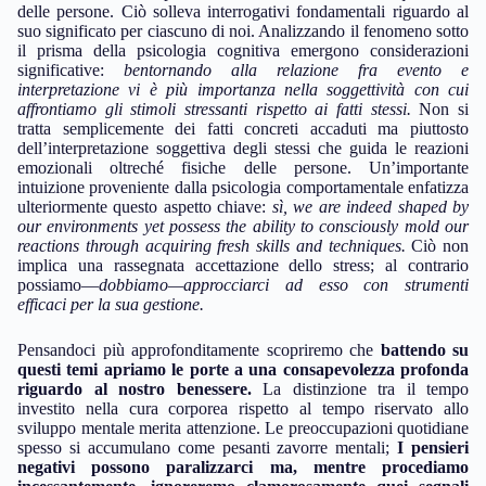
delle persone. Ciò solleva interrogativi fondamentali riguardo al
suo significato per ciascuno di noi. Analizzando il fenomeno sotto
il prisma della psicologia cognitiva emergono considerazioni
significative:
bentornando alla relazione fra evento e
interpretazione vi è più importanza nella soggettività con cui
affrontiamo gli stimoli stressanti rispetto ai fatti stessi.
Non si
tratta semplicemente dei fatti concreti accaduti ma piuttosto
dell’interpretazione soggettiva degli stessi che guida le reazioni
emozionali oltreché fisiche delle persone. Un’importante
intuizione proveniente dalla psicologia comportamentale enfatizza
ulteriormente questo aspetto chiave:
sì, we are indeed shaped by
our environments yet possess the ability to consciously mold our
reactions through acquiring fresh skills and techniques.
Ciò non
implica una rassegnata accettazione dello stress; al contrario
possiamo—
dobbiamo—approcciarci ad esso con strumenti
efficaci per la sua gestione.
Pensandoci più approfonditamente scopriremo che
battendo su
questi temi apriamo le porte a una consapevolezza profonda
riguardo al nostro benessere.
La distinzione tra il tempo
investito nella cura corporea rispetto al tempo riservato allo
sviluppo mentale merita attenzione. Le preoccupazioni quotidiane
spesso si accumulano come pesanti zavorre mentali;
I pensieri
negativi possono paralizzarci ma, mentre procediamo