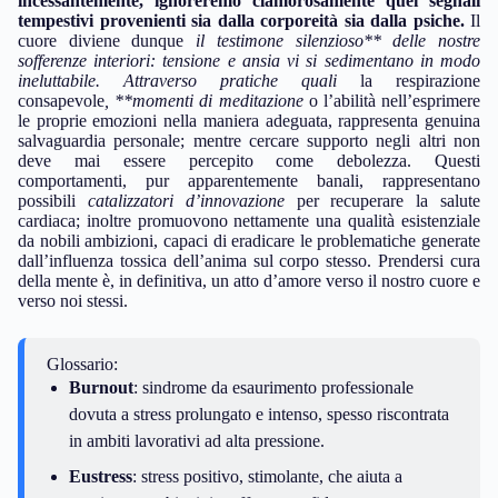
incessantemente, ignoreremo clamorosamente quei segnali
tempestivi provenienti sia dalla corporeità sia dalla psiche.
Il
cuore diviene dunque
il testimone silenzioso** delle nostre
sofferenze interiori: tensione e ansia vi si sedimentano in modo
ineluttabile. Attraverso pratiche quali
la respirazione
consapevole
, **momenti di meditazione
o l’abilità nell’esprimere
le proprie emozioni nella maniera adeguata, rappresenta genuina
salvaguardia personale; mentre cercare supporto negli altri non
deve mai essere percepito come debolezza. Questi
comportamenti, pur apparentemente banali, rappresentano
possibili
catalizzatori d’innovazione
per recuperare la salute
cardiaca; inoltre promuovono nettamente una qualità esistenziale
da nobili ambizioni, capaci di eradicare le problematiche generate
dall’influenza tossica dell’anima sul corpo stesso. Prendersi cura
della mente è, in definitiva, un atto d’amore verso il nostro cuore e
verso noi stessi.
Glossario:
Burnout
: sindrome da esaurimento professionale
dovuta a stress prolungato e intenso, spesso riscontrata
in ambiti lavorativi ad alta pressione.
Eustress
: stress positivo, stimolante, che aiuta a