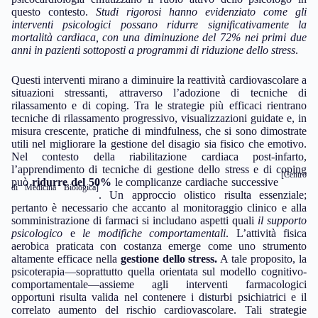
questo contesto.
Studi rigorosi hanno evidenziato come gli
interventi psicologici possano ridurre significativamente la
mortalità cardiaca, con una diminuzione del 72% nei primi due
anni in pazienti sottoposti a programmi di riduzione dello stress
.
Questi interventi mirano a diminuire la reattività cardiovascolare a
situazioni stressanti, attraverso l’adozione di tecniche di
rilassamento e di coping. Tra le strategie più efficaci rientrano
tecniche di rilassamento progressivo, visualizzazioni guidate e, in
misura crescente, pratiche di mindfulness, che si sono dimostrate
utili nel migliorare la gestione del disagio sia fisico che emotivo.
Nel contesto della riabilitazione cardiaca post-infarto,
l’apprendimento di tecniche di gestione dello stress e di coping
[Centro
può
ridurre del 50%
le complicanze cardiache successive
di Medicina Biologica]
. Un approccio olistico risulta essenziale;
pertanto è necessario che accanto al monitoraggio clinico e alla
somministrazione di farmaci si includano aspetti quali
il supporto
psicologico
e
le modifiche comportamentali
. L’attività fisica
aerobica praticata con costanza emerge come uno strumento
altamente efficace nella
gestione dello stress.
A tale proposito, la
psicoterapia—soprattutto quella orientata sul modello cognitivo-
comportamentale—assieme agli interventi farmacologici
opportuni risulta valida nel contenere i disturbi psichiatrici e il
correlato aumento del rischio cardiovascolare. Tali strategie