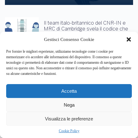
Il team italo-britannico del CNR-IN e
MRC di Cambridge svela il codice che
crea la diversità cerebrale
Gestisci Consenso Cookie
ago 7, 2026
Per fornire le migliori esperienze, utilizziamo tecnologie come i cookie per
memorizzare e/o accedere alle informazioni del dispositivo. Il consenso a queste
tecnologie ci permetterà di elaborare dati come il comportamento di navigazione o ID
unici su questo sito. Non acconsentire o ritirare il consenso può influire negativamente
su alcune caratteristiche e funzioni.
Giornata nazionale vittime errori
giudiziari: la scienza rivela i bias cognitivi
che minano la giustizia italiana
Accetta
ago 6, 2026
Nega
3
Visualizza le preferenze
Come l’acufene cronico rimodella il
Cookie Policy
cervello e la tua salute mentale?