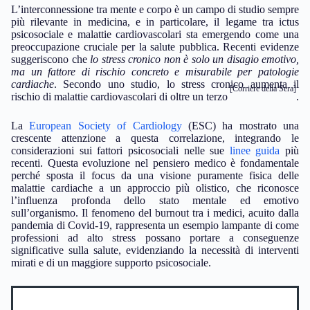
L’interconnessione tra mente e corpo è un campo di studio sempre
più rilevante in medicina, e in particolare, il legame tra ictus
psicosociale e malattie cardiovascolari sta emergendo come una
preoccupazione cruciale per la salute pubblica. Recenti evidenze
suggeriscono che
lo stress cronico non è solo un disagio emotivo,
ma un fattore di rischio concreto e misurabile per patologie
cardiache
. Secondo uno studio, lo stress cronico aumenta il
[Corriere della Sera]
rischio di malattie cardiovascolari di oltre un terzo
.
La
European Society of Cardiology
(ESC) ha mostrato una
crescente attenzione a questa correlazione, integrando le
considerazioni sui fattori psicosociali nelle sue
linee guida
più
recenti. Questa evoluzione nel pensiero medico è fondamentale
perché sposta il focus da una visione puramente fisica delle
malattie cardiache a un approccio più olistico, che riconosce
l’influenza profonda dello stato mentale ed emotivo
sull’organismo. Il fenomeno del burnout tra i medici, acuito dalla
pandemia di Covid-19, rappresenta un esempio lampante di come
professioni ad alto stress possano portare a conseguenze
significative sulla salute, evidenziando la necessità di interventi
mirati e di un maggiore supporto psicosociale.