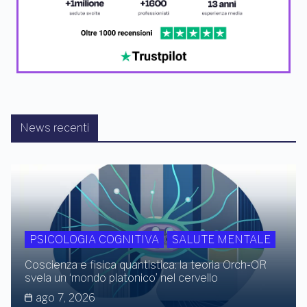
News recenti
PSICOLOGIA COGNITIVA
SALUTE MENTALE
Coscienza e fisica quantistica: la teoria Orch-OR
svela un ‘mondo platonico’ nel cervello
ago 7, 2026