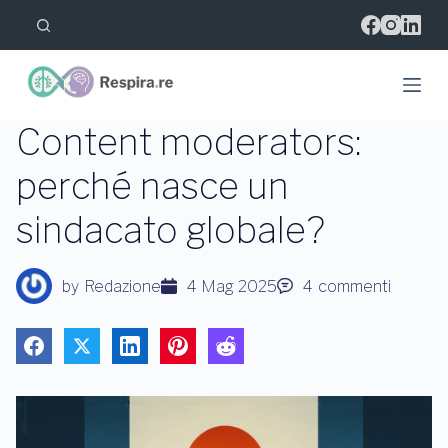
S
a
l
t
a
a
l
Content moderators:
c
o
perché nasce un
n
t
sindacato globale?
e
n
u
t
by
Redazione
4 Mag 2025
4
commenti
o