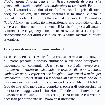
d’odio, abusi di ogni genere: un flusso costante di orrori che
grava sulla
salute
mentale dei moderatori di contenuti
. Per anni,
questi lavoratori sono rimasti nell’ombra, isolati e privi di tutele
adeguate. Ma ora, una nuova speranza si fa strada: è nata la
Global Trade Union Alliance of Content Moderators
(GTUACM), un sindacato internazionale che promette di dare
voce a chi finora non ne ha avuta. Il lancio di questa alleanza a
Nairobi, in Kenya, segna un punto di svolta nella lotta per il
riconoscimento dei diritti e la tutela della salute mentale di questi
lavoratori.
Le ragioni di una rivoluzione sindacale
La nascita della GTUACM è una risposta diretta alle condizioni
di lavoro precarie e spesso disumane a cui sono sottoposti i
moderatori di contenuti.
Bassi salari, contratti temporanei,
mancanza di supporto psicologico e assenza di rappresentanza
sindacale: un mix esplosivo che ha spinto i lavoratori a unirsi per
rivendicare i propri diritti
. La tendenza all’esternalizzazione della
moderazione dei contenuti, con aziende come Meta, TikTok e
Google che affidano questo compito a società di outsourcing, ha
ulteriormente aggravato la situazione. I moderatori si trovano così
a lavorare in condizioni di precariato, senza le tutele e il welfare
necessari per affrontare un lavoro così stressante.