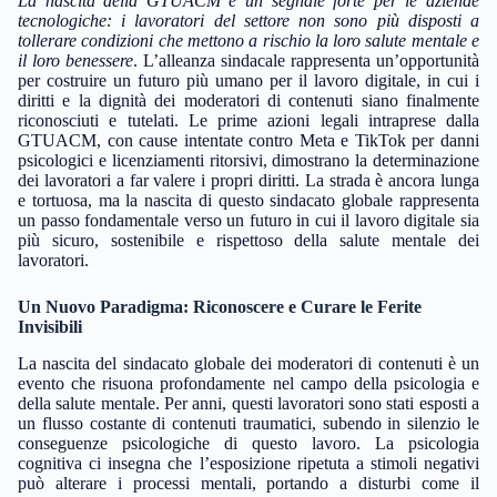
La nascita della GTUACM è un segnale forte per le aziende
tecnologiche: i lavoratori del settore non sono più disposti a
tollerare condizioni che mettono a rischio la loro salute mentale e
il loro benessere
. L’alleanza sindacale rappresenta un’opportunità
per costruire un futuro più umano per il lavoro digitale, in cui i
diritti e la dignità dei moderatori di contenuti siano finalmente
riconosciuti e tutelati. Le prime azioni legali intraprese dalla
GTUACM, con cause intentate contro Meta e TikTok per danni
psicologici e licenziamenti ritorsivi, dimostrano la determinazione
dei lavoratori a far valere i propri diritti. La strada è ancora lunga
e tortuosa, ma la nascita di questo sindacato globale rappresenta
un passo fondamentale verso un futuro in cui il lavoro digitale sia
più sicuro, sostenibile e rispettoso della salute mentale dei
lavoratori.
Un Nuovo Paradigma: Riconoscere e Curare le Ferite
Invisibili
La nascita del sindacato globale dei moderatori di contenuti è un
evento che risuona profondamente nel campo della psicologia e
della salute mentale. Per anni, questi lavoratori sono stati esposti a
un flusso costante di contenuti traumatici, subendo in silenzio le
conseguenze psicologiche di questo lavoro. La psicologia
cognitiva ci insegna che l’esposizione ripetuta a stimoli negativi
può alterare i processi mentali, portando a disturbi come il