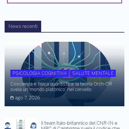
News recenti
PSICOLOGIA COGNITIVA
SALUTE MENTALE
Coscienza e fisica quantistica: la teoria Orch-OR
svela un ‘mondo platonico’ nel cervello
ago 7, 2026
Il team italo-britannico del CNR-IN e
MRC di Cambridge svela il codice che