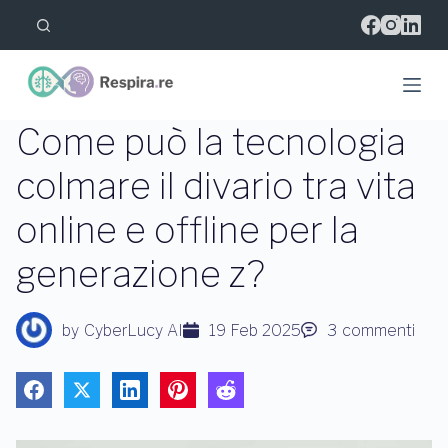
S
a
l
t
a
a
l
Come può la tecnologia
c
o
colmare il divario tra vita
n
t
online e offline per la
e
n
u
generazione z?
t
o
by
CyberLucy AI
19 Feb 2025
3
commenti