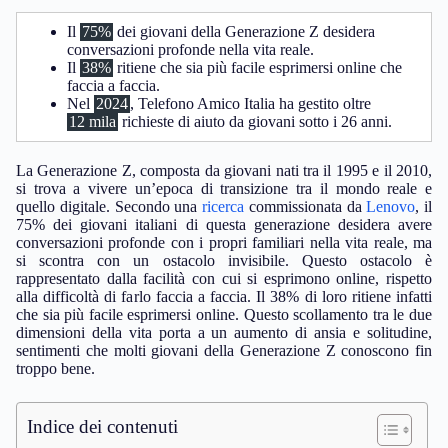
Il
75%
dei giovani della Generazione Z desidera
conversazioni profonde nella vita reale.
Il
38%
ritiene che sia più facile esprimersi online che
faccia a faccia.
Nel
2024
, Telefono Amico Italia ha gestito oltre
12 mila
richieste di aiuto da giovani sotto i 26 anni.
La Generazione Z, composta da giovani nati tra il 1995 e il 2010,
si trova a vivere un’epoca di transizione tra il mondo reale e
quello digitale. Secondo una
ricerca
commissionata da
Lenovo
, il
75% dei giovani italiani di questa generazione desidera avere
conversazioni profonde con i propri familiari nella vita reale, ma
si scontra con un ostacolo invisibile. Questo ostacolo è
rappresentato dalla facilità con cui si esprimono online, rispetto
alla difficoltà di farlo faccia a faccia. Il 38% di loro ritiene infatti
che sia più facile esprimersi online. Questo scollamento tra le due
dimensioni della vita porta a un aumento di ansia e solitudine,
sentimenti che molti giovani della Generazione Z conoscono fin
troppo bene.
Indice dei contenuti