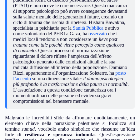
(PTSD) e non riceve le cure necessarie. Questa mancanza
di supporto psicologico può avere conseguenze devastanti
sulla salute mentale delle generazioni future, creando un
ciclo di trauma che rischia di ripetersi. Hisham Bawakna,
specialista in psichiatria per la
Sanità Pubblica
e attivo
come volontario del PHRI a Gaza, ha
osservato
che i
medici locali tendono a non considerare un
lieve post-
trauma come tale poiché viene percepito come qualcosa
di consueto
. Questo processo di normalizzazione
riguardante il dolore riflette l’ampiezza dell’effetto
psicologico generato dalle condizioni attuali e la sua
radicata diffusione all’interno della popolazione. Damiano
Rizzi, appartenente all’organizzazione Soleterre, ha
posto
l’accento
su una dimensione vitale:
il danno psicologico
più profondo è la trasformazione della paura in normalità
.
L’assuefazione a questa condizione caratterizza ora i
momenti ordinari delle persone ed evidenzia gravi
compromissioni nel benessere mentale.
Malgrado le incredibili sfide da affrontare quotidianamente, un
elemento chiave nella narrazione palestinese si focalizza sul
termine
sumud
, vocabolo arabo simbolico che riassume un’idea
forte di
resilienza e speranza indomita
. Quest’espressione