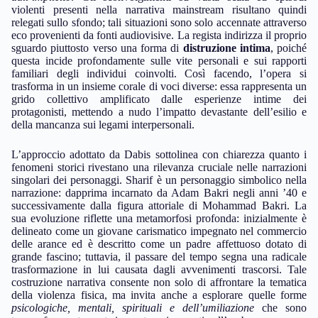
violenti presenti nella narrativa mainstream risultano quindi
relegati sullo sfondo; tali situazioni sono solo accennate attraverso
eco provenienti da fonti audiovisive. La regista indirizza il proprio
sguardo piuttosto verso una forma di
distruzione intima
, poiché
questa incide profondamente sulle vite personali e sui rapporti
familiari degli individui coinvolti. Così facendo, l’opera si
trasforma in un insieme corale di voci diverse: essa rappresenta un
grido collettivo amplificato dalle esperienze intime dei
protagonisti, mettendo a nudo l’impatto devastante dell’esilio e
della mancanza sui legami interpersonali.
L’approccio adottato da Dabis sottolinea con chiarezza quanto i
fenomeni storici rivestano una rilevanza cruciale nelle narrazioni
singolari dei personaggi. Sharif è un personaggio simbolico nella
narrazione: dapprima incarnato da Adam Bakri negli anni ’40 e
successivamente dalla figura attoriale di Mohammad Bakri. La
sua evoluzione riflette una metamorfosi profonda: inizialmente è
delineato come un giovane carismatico impegnato nel commercio
delle arance ed è descritto come un padre affettuoso dotato di
grande fascino; tuttavia, il passare del tempo segna una radicale
trasformazione in lui causata dagli avvenimenti trascorsi. Tale
costruzione narrativa consente non solo di affrontare la tematica
della violenza fisica, ma invita anche a esplorare quelle forme
psicologiche, mentali, spirituali e dell’umiliazione
che sono