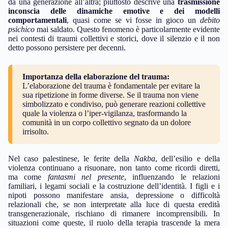
da una generazione all’altra; piuttosto descrive una
trasmissione
inconscia delle dinamiche emotive e dei modelli
comportamentali
, quasi come se vi fosse in gioco un
debito
psichico
mai saldato. Questo fenomeno è particolarmente evidente
nei contesti di traumi collettivi e storici, dove il silenzio e il non
detto possono persistere per decenni.
Importanza della elaborazione del trauma:
L’elaborazione del trauma è fondamentale per evitare la
sua ripetizione in forme diverse. Se il trauma non viene
simbolizzato e condiviso, può generare reazioni collettive
quale la violenza o l’iper-vigilanza, trasformando la
comunità in un corpo collettivo segnato da un dolore
irrisolto.
Nel caso palestinese, le ferite della
Nakba
, dell’esilio e della
violenza continuano a risuonare, non tanto come ricordi diretti,
ma come
fantasmi nel presente
, influenzando le relazioni
familiari, i legami sociali e la costruzione dell’identità. I figli e i
nipoti possono manifestare ansia, depressione o difficoltà
relazionali che, se non interpretate alla luce di questa eredità
transgenerazionale, rischiano di rimanere incomprensibili. In
situazioni come queste, il ruolo della terapia trascende la mera