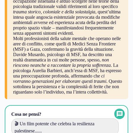
occupazione israeliana è arduo scorgere nelle teorie della
psicologia tradizionale validi riferimenti al loro specifico
trauma storico, coloniale e della solastalgia
, quest’ultima
intesa quale angoscia esistenziale provocata da modifiche
ambientali avverse ed esperienza acuta della perdita del
proprio spazio vitale – manifestandosi frequentemente
senza apparenti sintomi evidenti.
Molti professionisti della salute mentale che operano nelle
aree di conflitto, come quelli di Medici Senza Frontiere
(MSF) a Gaza, confermano la gravità della situazione.
Davide Musardo, psicologo di MSF, ha descritto una
realtà drammatica in cui molte persone, spesso,
non
riescono neanche a raccontare la propria sofferenza
. La
psicologa Aurelia Barbieri, anch’essa di MSF, ha espresso
una preoccupazione profonda, affermando che
ci
vorranno generazioni per elaborare questi traumi
. Questo
sottolinea la persistenza e la complessità di ferite che non
riguardano solo l’individuo, ma l’intera collettività.
Cosa ne pensi?
🎬 Un film potente che celebra la resilienza
palestinese......