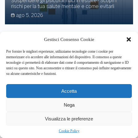
Sospendere gli psicofarmaci in estate? Scopri i
rischi per la tua salute mentale e come evitarli
ago 5, 2026
Gestisci Consenso Cookie
Salute mentale giovanile: il servizio
“AscoltaMi” è insufficiente per le
Per fornire le migliori esperienze, utilizziamo tecnologie come i cookie per
fragilità dei ragazzi
memorizzare e/o accedere alle informazioni del dispositivo. Il consenso a queste
ago 4, 2026
tecnologie ci permetterà di elaborare dati come il comportamento di navigazione o ID
unici su questo sito. Non acconsentire o ritirare il consenso può influire negativamente
su alcune caratteristiche e funzioni.
Accetta
Il caso Corvetto: l’impatto dei traumi e
della disuguaglianza sui giovani di
Nega
seconda generazione a Milano
ago 4, 2026
5
Visualizza le preferenze
Cookie Policy