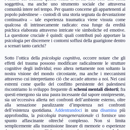
soggettiva, ma anche uno strumento sociale che attraversa
comunità intere nel tempo. Per quanto concerne gli appartenenti al
popolo palestinese – custodi di una storia segnata da devastazione
continuativa – tale esperienza traumatica viene vissuta come
qualcosa di intrinsecamente radicato: essa funge da eredità
psichica elaborata attraverso intricate vie simboliche ed emotive.
La questione cruciale è quindi: quali contributi può apportare la
psicologia per discernere i contorni soffusi della guarigione dentro
a scenari tanto carichi?
Sotto l’ottica della
psicologia cognitiva
, occorre notare che gli
effetti del trauma possono modificare radicalmente le strutture
cognitive degli individui; esso altera nettamente non soltanto la
nostra visione del mondo circostante, ma anche i meccanismi
attraverso cui interpretiamo ciò che accade attorno a noi. Nei casi
estremi come quello del conflitto persistente dei palestinesi
riscontriamo lo sviluppo frequente di
schemi mentali distorti
; fra
questi emergono sia una paura incessante dal sapore onnipresente,
sia un’eccessiva allerta nei confronti dell’ambiente esterno, oltre
alla sensazione paralizzante d’impotenza nei confronti
dell’esistenza quotidiana.
Addentrandoci
in una
disamina
più
approfondita, la
psicologia transgenerazionale
ci fornisce uno
spunto affascinante oltreché complesso. Non si limita
semplicemente alla trasmissione lineare di memorie o esperienze