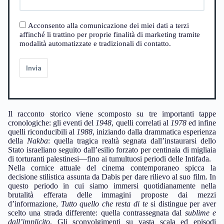
Acconsento alla comunicazione dei miei dati a terzi
affinché li trattino per proprie finalità di marketing tramite
modalità automatizzate e tradizionali di contatto.
Invia
Il racconto storico viene scomposto su tre importanti tappe
cronologiche: gli eventi del
1948
, quelli correlati al
1978
ed infine
quelli riconducibili al
1988
, iniziando dalla drammatica esperienza
della
Nakba
: quella tragica realtà segnata dall’instaurarsi dello
Stato israeliano seguito dall’esilio forzato per centinaia di migliaia
di torturanti palestinesi—fino ai tumultuosi periodi delle Intifada.
Nella cornice attuale del cinema contemporaneo spicca la
decisione stilistica assunta da Dabis per dare rilievo al suo film. In
questo periodo in cui siamo immersi quotidianamente nella
brutalità efferata delle immagini proposte dai mezzi
d’informazione,
Tutto quello che resta di te
si distingue per aver
scelto una strada differente: quella contrassegnata dal
sublime e
dall’implicito
. Gli sconvolgimenti su vasta scala ed episodi