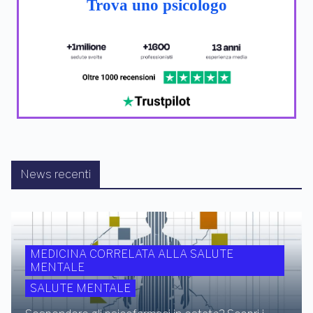
Trova uno psicologo
News recenti
MEDICINA CORRELATA ALLA SALUTE
MENTALE
SALUTE MENTALE