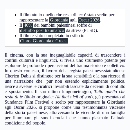
Il film «tutto quello che resta di te» è stato scelto per
rappresentare la
Giordania
agli
Oscar 2026
.
Il
40%
dei bambini palestinesi soffre di
disturbo post-traumatico
da stress (PTSD).
Il film è stato completato in esilio tra
Cipro, Giordania e Grecia
.
Il cinema, con la sua ineguagliabile capacità di trascendere i
confini culturali e linguistici, si rivela uno strumento potente per
esplorare le profonde ripercussioni del trauma storico e collettivo.
In questo contesto, il lavoro della regista palestinese-statunitense
Cherien Dabis si distingue per la sua sensibilità e la sua ricerca di
una narrazione che, pur non essendo esplicitamente politica,
riesce a svelare le cicatrici invisibili lasciate da decenni di conflitto
e spostamento. Il suo ultimo lungometraggio,
Tutto quello che
resta di te
(titolo originale:
All that’s left of you
), già presentato al
Sundance Film Festival e scelto per rappresentare la Giordania
agli Oscar 2026, si propone come una testimonianza viscerale
della storia palestinese, attraversando le vicende di una famiglia
per illuminare gli snodi cruciali che hanno plasmato l’attuale
condizione del popolo.