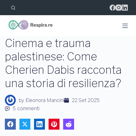
S
a
l
t
a
a
l
Cinema e trauma
c
o
palestinese: Come
n
t
Cherien Dabis racconta
e
n
u
una storia di resilienza?
t
o
by
Eleonora Mancini
22 Set 2025
5
commenti