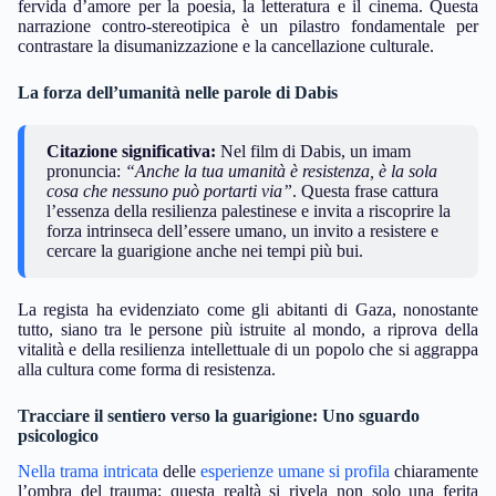
fervida d’amore per la poesia, la letteratura e il cinema. Questa
narrazione contro-stereotipica è un pilastro fondamentale per
contrastare la disumanizzazione e la cancellazione culturale.
La forza dell’umanità nelle parole di Dabis
Citazione significativa:
Nel film di Dabis, un imam
pronuncia:
“Anche la tua umanità è resistenza, è la sola
cosa che nessuno può portarti via”
. Questa frase cattura
l’essenza della resilienza palestinese e invita a riscoprire la
forza intrinseca dell’essere umano, un invito a resistere e
cercare la guarigione anche nei tempi più bui.
La regista ha evidenziato come gli abitanti di Gaza, nonostante
tutto, siano tra le persone più istruite al mondo, a riprova della
vitalità e della resilienza intellettuale di un popolo che si aggrappa
alla cultura come forma di resistenza.
Tracciare il sentiero verso la guarigione: Uno sguardo
psicologico
Nella trama intricata
delle
esperienze umane si profila
chiaramente
l’ombra del trauma; questa realtà si rivela non solo una ferita