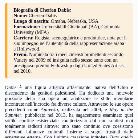
Biografia di Cherien Dabis:
Nome:
Cherien Dabis
Luogo di nascita:
Omaha, Nebraska, USA
Formazione:
Università di Cincinnati (BA), Columbia
University (MFA)
Carriera:
Regista, sceneggiatrice e produttrice, nota per il
suo impegno nell’autenticità della rappresentazione araba
a Hollywood.
Premi:
Nominata fra i dieci cineasti promettenti secondo
Variety nel 2009 ed insignita nello stesso anno con un
prestigioso premio Fellowship dagli United States Artists
nel 2010.
Dabis è una figura artistica affascinante: nativa dell’Ohio e
discendente da genitori palestinesi. Ha dedicato una notevole
porzione della sua opera ad analizzare le sfide identitarie
incontrate nell’incrocio fra diverse culture. Attraverso le sue opere
precedenti come
Amreeka
, realizzata nel 2009, e
May in the
Summer
, pubblicato nel 2013, ha sagacemente esaminato quel
sottile confine esistenziale caratterizzato dal non sentirsi mai
totalmente radicati altrove: uno stato continuo ove coesistono
differenti influenze culturali insieme a sogni frustrati dalle
aspettative esterne. Con l’ultima creazione intitolata
Tutto quello