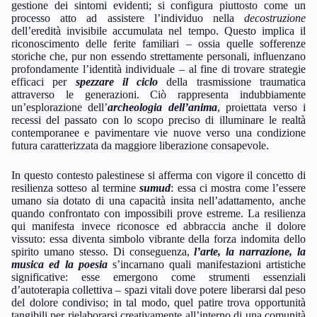
gestione dei sintomi evidenti; si configura piuttosto come un
processo atto ad assistere l’individuo nella
decostruzione
dell’eredità invisibile accumulata nel tempo. Questo implica il
riconoscimento delle ferite familiari – ossia quelle sofferenze
storiche che, pur non essendo strettamente personali, influenzano
profondamente l’identità individuale – al fine di trovare strategie
efficaci per
spezzare il ciclo
della trasmissione traumatica
attraverso le generazioni. Ciò rappresenta indubbiamente
un’esplorazione dell’
archeologia dell’anima
, proiettata verso i
recessi del passato con lo scopo preciso di illuminare le realtà
contemporanee e pavimentare vie nuove verso una condizione
futura caratterizzata da maggiore liberazione consapevole.
In questo contesto palestinese si afferma con vigore il concetto di
resilienza sotteso al termine
sumud
: essa ci mostra come l’essere
umano sia dotato di una capacità insita nell’adattamento, anche
quando confrontato con impossibili prove estreme. La resilienza
qui manifesta invece riconosce ed abbraccia anche il dolore
vissuto: essa diventa simbolo vibrante della forza indomita dello
spirito umano stesso. Di conseguenza,
l’arte, la narrazione, la
musica ed la poesia
s’incarnano quali manifestazioni artistiche
significative: esse emergono come strumenti essenziali
d’autoterapia collettiva – spazi vitali dove potere liberarsi dal peso
del dolore condiviso; in tal modo, quel patire trova opportunità
tangibili per rielaborarsi creativamente all’interno di una comunità