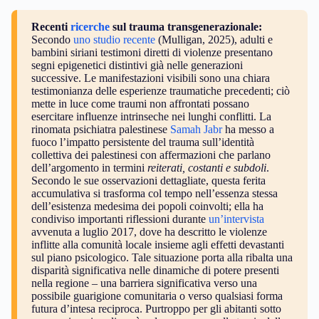
Recenti
ricerche
sul trauma transgenerazionale:
Secondo
uno studio recente
(Mulligan, 2025), adulti e
bambini siriani testimoni diretti di violenze presentano
segni epigenetici distintivi già nelle generazioni
successive. Le manifestazioni visibili sono una chiara
testimonianza delle esperienze traumatiche precedenti; ciò
mette in luce come traumi non affrontati possano
esercitare influenze intrinseche nei lunghi conflitti. La
rinomata psichiatra palestinese
Samah Jabr
ha messo a
fuoco l’impatto persistente del trauma sull’identità
collettiva dei palestinesi con affermazioni che parlano
dell’argomento in termini
reiterati, costanti e subdoli
.
Secondo le sue osservazioni dettagliate, questa ferita
accumulativa si trasforma col tempo nell’essenza stessa
dell’esistenza medesima dei popoli coinvolti; ella ha
condiviso importanti riflessioni durante
un’intervista
avvenuta a luglio 2017, dove ha descritto le violenze
inflitte alla comunità locale insieme agli effetti devastanti
sul piano psicologico. Tale situazione porta alla ribalta una
disparità significativa nelle dinamiche di potere presenti
nella regione – una barriera significativa verso una
possibile guarigione comunitaria o verso qualsiasi forma
futura d’intesa reciproca. Purtroppo per gli abitanti sotto