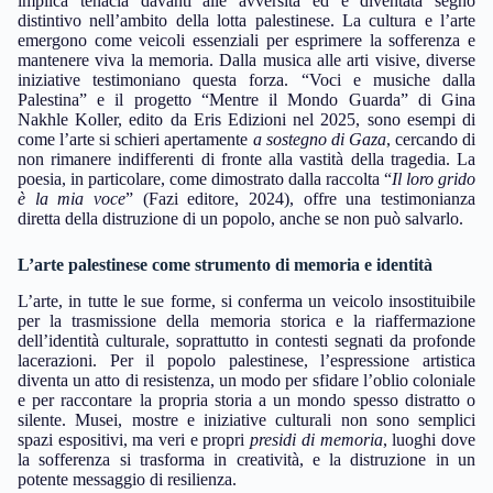
implica tenacia davanti alle avversità ed è diventata segno
distintivo nell’ambito della lotta palestinese. La cultura e l’arte
emergono come veicoli essenziali per esprimere la sofferenza e
mantenere viva la memoria. Dalla musica alle arti visive, diverse
iniziative testimoniano questa forza. “Voci e musiche dalla
Palestina” e il progetto “Mentre il Mondo Guarda” di Gina
Nakhle Koller, edito da Eris Edizioni nel 2025, sono esempi di
come l’arte si schieri apertamente
a sostegno di Gaza
, cercando di
non rimanere indifferenti di fronte alla vastità della tragedia. La
poesia, in particolare, come dimostrato dalla raccolta “
Il loro grido
è la mia voce
” (Fazi editore, 2024), offre una testimonianza
diretta della distruzione di un popolo, anche se non può salvarlo.
L’arte palestinese come strumento di memoria e identità
L’arte, in tutte le sue forme, si conferma un veicolo insostituibile
per la trasmissione della memoria storica e la riaffermazione
dell’identità culturale, soprattutto in contesti segnati da profonde
lacerazioni. Per il popolo palestinese, l’espressione artistica
diventa un atto di resistenza, un modo per sfidare l’oblio coloniale
e per raccontare la propria storia a un mondo spesso distratto o
silente. Musei, mostre e iniziative culturali non sono semplici
spazi espositivi, ma veri e propri
presidi di memoria
, luoghi dove
la sofferenza si trasforma in creatività, e la distruzione in un
potente messaggio di resilienza.