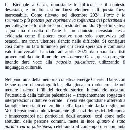
La Biennale a Gaza, nonostante le difficoltà e il contesto
devastato, è un’altra testimonianza eloquente di questa forza
inarrestabile. Come rilevato nel dicembre 2024,
l’arte è lo
strumento più potente per esprimere la sofferenza dei palestinesi
e
per collegare le loro storie con il resto del mondo. Quest’iniziativa
segna una rinascita dell’arte in un contesto devastato: essa
evidenzia come il potere creativo non solo sopravviva agli
ostacoli, ma trova ulteriore slancio nelle difficoltà. Si configura
così come un faro luminoso per chi cerca speranza e comunica
valori universali. Lanciato ad aprile 2025 da quaranta artisti
provenienti da tutto il mondo per sostenere Gaza, questo progetto
intende dare voce alla
tragedia palestinese
, utilizzando il
linguaggio culturale.
Nel panorama della memoria collettiva emerge Cherien Dabis con
le sue opere cinematografiche; ella gioca un ruolo cruciale nel
mettere insieme i fili del ricordo storico. Intendendo mostrare
l’autenticità della cultura palestinese – frequentemente soggetta a
interpretazioni riduttive o errate – rivela vite quotidiane afferenti a
famiglie benestanti ed erudite nell’affascinante Jaffa degli anni
’40. Ricostruendo minuziosamente gli spazi domestici dell’epoca
e immergendosi nei particolari degli aranceti, così come nelle
abitudini delle persone comuni, mette in luce
quanto è stato
portato via ai palestinesi
, celebrando al contempo una comunità