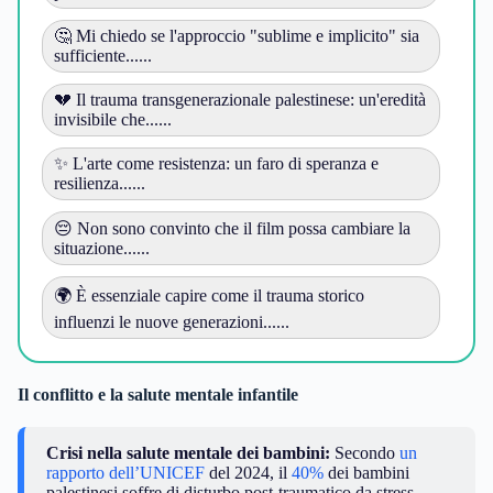
🤔 Mi chiedo se l'approccio "sublime e implicito" sia
sufficiente......
💔 Il trauma transgenerazionale palestinese: un'eredità
invisibile che......
✨ L'arte come resistenza: un faro di speranza e
resilienza......
😔 Non sono convinto che il film possa cambiare la
situazione......
🌍 È essenziale capire come il trauma storico
influenzi le nuove generazioni......
Il conflitto e la salute mentale infantile
Crisi nella salute mentale dei bambini:
Secondo
un
rapporto
dell’UNICEF
del 2024, il
40%
dei bambini
palestinesi soffre di disturbo post-traumatico da stress