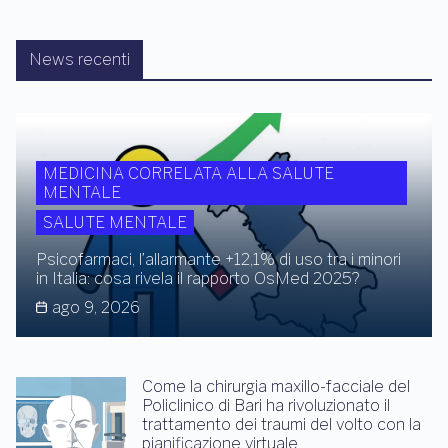
News recenti
MEDICINA CORRELATA ALLA SALUTE
MENTALE
SALUTE MENTALE
Psicofarmaci, l’allarmante +12,1% di uso tra i minori
in Italia: cosa rivela il rapporto OsMed 2025?
ago 9, 2026
Come la chirurgia maxillo-facciale del
Policlinico di Bari ha rivoluzionato il
trattamento dei traumi del volto con la
pianificazione virtuale