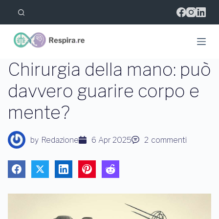
S
a
l
t
a
a
l
Chirurgia della mano: può
c
o
davvero guarire corpo e
n
t
mente?
e
n
u
t
by
Redazione
6 Apr 2025
2
commenti
o