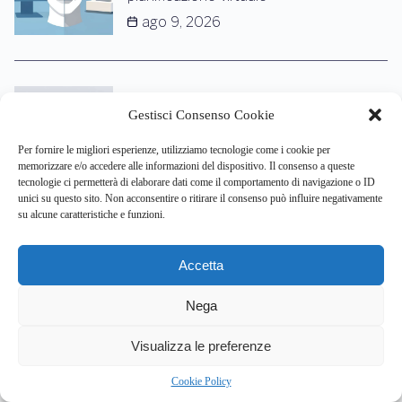
ago 9, 2026
Frattura del pene: perché intervenire
Gestisci Consenso Cookie
entro 24 ore può salvare la tua vita
sessuale e mentale?
Per fornire le migliori esperienze, utilizziamo tecnologie come i cookie per
ago 8, 2026
memorizzare e/o accedere alle informazioni del dispositivo. Il consenso a queste
tecnologie ci permetterà di elaborare dati come il comportamento di navigazione o ID
unici su questo sito. Non acconsentire o ritirare il consenso può influire negativamente
su alcune caratteristiche e funzioni.
Optogenetica e deep brain stimulation:
Accetta
come stanno riscrivendo la nostra
memoria?
Nega
ago 8, 2026
2
Visualizza le preferenze
Cookie Policy