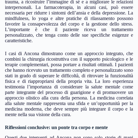
trauma, a ricostruire l’immagine di sé e a migliorare le relazioni
interpersonali. La farmacoterapia, in alcuni casi, può essere
necessaria per ridurre i sintomi dell’ansia e della depressione. La
mindfulness, lo yoga e altre pratiche di rilassamento possono
favorire la consapevolezza del corpo e la gestione dello stress.
L’importante è che il paziente riceva un trattamento
personalizzato, che tenga conto delle sue specifiche esigenze e
caratteristiche.
I casi di Ancona dimostrano come un approccio integrato, che
combini la chirurgia ricostruttiva con il supporto psicologico e le
terapie complementari, possa portare a risultati ottimali. I pazienti
che hanno ricevuto un trattamento completo e personalizzato sono
stati in grado di superare le difficoltà, di ritrovare la funzionalità
fisica e di riappropriarsi della propria vita. La loro esperienza
testimonia l’importanza di considerare la salute mentale come
parte integrante del processo di guarigione e di promuovere un
approccio olistico alla cura della persona. La medicina correlata
alla salute mentale rappresenta una sfida e un’opportunità per la
medicina moderna, che deve sempre più integrare il corpo e la
mente nella sua visione della cura.
Riflessioni conclusive: un ponte tra corpo e mente
Questi due interventi ad Ancona non sono solo storie di mani