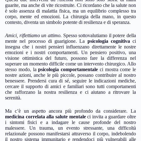
guarite, ma anche di vite ricostruite. Ci ricordano che la salute non
è solo assenza di malattia fisica, ma un equilibrio complesso tra
corpo, mente ed emozioni. La chirurgia della mano, in questo
contesto, diventa un simbolo potente di resilienza e di speranza.
Amici, riflettiamo un attimo.
Spesso sottovalutiamo il potere della
mente nel processo di guarigione. La
psicologia cognitiva
ci
insegna che i nostri pensieri influenzano direttamente le nostre
emozioni e i nostri comportamenti. Un pensiero positivo, una
visione ottimistica del futuro, possono fare la differenza nel
superare un momento difficile come un intervento chirurgico. Allo
stesso modo, la
psicologia comportamentale
ci mostra come le
nostre azioni, anche le più piccole, possano contribuire al nostro
benessere. Prendersi cura di sé, seguire le indicazioni mediche,
cercare il supporto di amici e familiari sono tutti comportamenti
che rafforzano la nostra resilienza e ci aiutano a ritrovare la
serenità.
Ma c’è un aspetto ancora più profondo da considerare. La
medicina correlata alla salute mentale
ci invita a guardare oltre
i sintomi fisici e a indagare le cause profonde del nostro
malessere. Un trauma, un evento stressante, una difficoltà
relazionale possono manifestarsi attraverso il corpo, indebolendo
il nostro sistema immunitario e rendendoci più vulnerabili alle