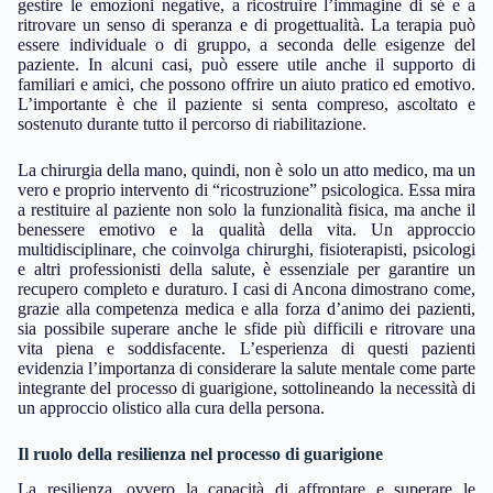
gestire le emozioni negative, a ricostruire l’immagine di sé e a
ritrovare un senso di speranza e di progettualità. La terapia può
essere individuale o di gruppo, a seconda delle esigenze del
paziente. In alcuni casi, può essere utile anche il supporto di
familiari e amici, che possono offrire un aiuto pratico ed emotivo.
L’importante è che il paziente si senta compreso, ascoltato e
sostenuto durante tutto il percorso di riabilitazione.
La chirurgia della mano, quindi, non è solo un atto medico, ma un
vero e proprio intervento di “ricostruzione” psicologica. Essa mira
a restituire al paziente non solo la funzionalità fisica, ma anche il
benessere emotivo e la qualità della vita. Un approccio
multidisciplinare, che coinvolga chirurghi, fisioterapisti, psicologi
e altri professionisti della salute, è essenziale per garantire un
recupero completo e duraturo. I casi di Ancona dimostrano come,
grazie alla competenza medica e alla forza d’animo dei pazienti,
sia possibile superare anche le sfide più difficili e ritrovare una
vita piena e soddisfacente. L’esperienza di questi pazienti
evidenzia l’importanza di considerare la salute mentale come parte
integrante del processo di guarigione, sottolineando la necessità di
un approccio olistico alla cura della persona.
Il ruolo della resilienza nel processo di guarigione
La resilienza, ovvero la capacità di affrontare e superare le