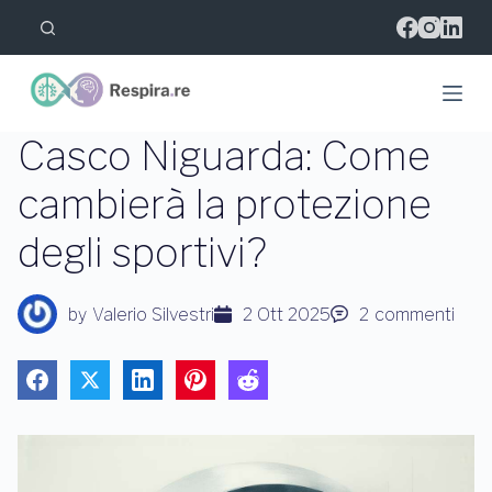
S
a
l
t
a
a
l
Casco Niguarda: Come
c
o
cambierà la protezione
n
t
degli sportivi?
e
n
u
t
by
Valerio Silvestri
2 Ott 2025
2
commenti
o