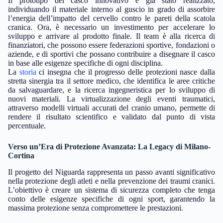
Il prototipo del casco innovativo è già stato realizzato,
individuando il materiale interno al guscio in grado di assorbire
l’energia dell’impatto del cervello contro le pareti della scatola
cranica. Ora, è necessario un investimento per accelerare lo
sviluppo e arrivare al prodotto finale. Il team è alla ricerca di
finanziatori, che possono essere federazioni sportive, fondazioni o
aziende, e di sportivi che possano contribuire a disegnare il casco
in base alle esigenze specifiche di ogni disciplina.
La
storia
ci insegna che il progresso delle protezioni nasce dalla
stretta sinergia tra il settore medico, che identifica le aree critiche
da salvaguardare, e la ricerca ingegneristica per lo sviluppo di
nuovi materiali. La virtualizzazione degli eventi traumatici,
attraverso modelli virtuali accurati del cranio umano, permette di
rendere il risultato scientifico e validato dal punto di vista
percentuale.
Verso un’Era di Protezione Avanzata: La Legacy di Milano-
Cortina
Il progetto del Niguarda rappresenta un passo avanti significativo
nella protezione degli atleti e nella prevenzione dei traumi cranici.
L’obiettivo è creare un sistema di sicurezza completo che tenga
conto delle esigenze specifiche di ogni sport, garantendo la
massima protezione senza compromettere le prestazioni.