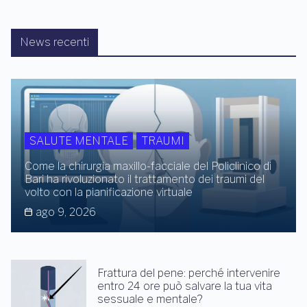
News recenti
SALUTE MENTALE
TRAUMI
Come la chirurgia maxillo-facciale del Policlinico di
Bari ha rivoluzionato il trattamento dei traumi del
volto con la pianificazione virtuale
ago 9, 2026
Frattura del pene: perché intervenire
entro 24 ore può salvare la tua vita
sessuale e mentale?