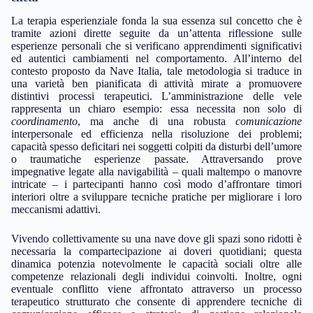
La terapia esperienziale fonda la sua essenza sul concetto che è
tramite azioni dirette seguite da un’attenta riflessione sulle
esperienze personali che si verificano apprendimenti significativi
ed autentici cambiamenti nel comportamento. All’interno del
contesto proposto da Nave Italia, tale metodologia si traduce in
una varietà ben pianificata di attività mirate a promuovere
distintivi processi terapeutici. L’amministrazione delle vele
rappresenta un chiaro esempio: essa necessita non solo di
coordinamento
, ma anche di una robusta
comunicazione
interpersonale ed efficienza nella risoluzione dei problemi;
capacità spesso deficitari nei soggetti colpiti da disturbi dell’umore
o traumatiche esperienze passate. Attraversando prove
impegnative legate alla navigabilità – quali maltempo o manovre
intricate – i partecipanti hanno così modo d’affrontare timori
interiori oltre a sviluppare tecniche pratiche per migliorare i loro
meccanismi adattivi.
Vivendo collettivamente su una nave dove gli spazi sono ridotti è
necessaria la compartecipazione ai doveri quotidiani; questa
dinamica potenzia notevolmente le capacità sociali oltre alle
competenze relazionali degli individui coinvolti. Inoltre, ogni
eventuale conflitto viene affrontato attraverso un processo
terapeutico strutturato che consente di apprendere tecniche di