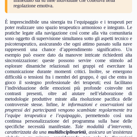
immediato sia su base individuale che collettiva nella
regolazione emotiva.
È imprescindibile una sinergia tra l’equipaggio e i terapeuti per
poter realizzare uno spazio terapeutico armonioso e integrato. Le
pratiche legate alla navigazione così come alla vita comunitaria
sono oggetto di supervisione simultanea sotto gli aspetti tecnico e
psicoterapeutico, assicurando che ogni attimo passato sulla nave
rappresenti una chance d’apprendimento significativo. Un
esempio può essere dato da manovre intricate richiedenti alta
sincronizzazione: queste possono servire come stimolo ad
esplorare dinamiche relazionali nei gruppi ed esercitare la
comunicazione durante momenti critici. Inoltre, se emergono
difficoltà o tensioni fra i membri del gruppo, è qui che entra in
gioco il sostegno professionale dei terapeuti; essi facilitano
l’individuazione delle emozioni più profonde coinvolte nei
contrasti presenti, oltre ad aiutare nell’elaborazione di
metodologie produttive mirate alla risoluzione pacifica delle
controversie stesse. Infine,
le informazioni e osservazioni sui
progressi dei partecipanti vengono scambiate regolarmente tra
l’equipe terapeutica e l’equipaggio
, permettendo così una
continua personalizzazione del programma sulla base delle
specifiche necessità manifestate.
Tale modalità d’intervento,
caratterizzata da una
multidisciplinarietà
, assicura un’assistenza