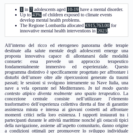
1
in
7
adolescents aged
10-19
have a mental disorder.
Up to
43%
of children exposed to climate events
develop mental health problems.
The Regione Lombardia allocated
€915,763.00
for
innovative mental health interventions in
2023
.
All’interno del ricco ed eterogeneo panorama delle terapie
destinate alla salute mentale degli adolescenti emerge una
proposta innovativa capace di allontanarsi dalle modalità
consuete: essa prevede un approccio terapeutico
fondamentalmente immersivo ed esperienziale. Questo
programma distintivo è specificamente progettato per affrontare i
disturbi dell’umore oltre alle ripercussioni generate da traumi
passati; le sessioni si svolgono interamente su Nave Italia, una
nave a vela operante nel Mediterraneo.
In tal modo questo
contesto atipico diventa realmente uno spazio terapeutico.
La
concezione centrale consiste nell’utilizzare l’elemento
trasformativo dell’esperienza collettiva diretta al fine di garantire
assistenza mirata e intensa ai giovani costretti ad affrontare
momenti critici nella loro esistenza. I rapporti instaurati tra i
partecipanti durante le attività marittime nonché gli ostacoli tipici
della navigazione, assieme all’aspetto comunitario, danno origine
a condizioni ottimali per promuovere lo sviluppo individuale