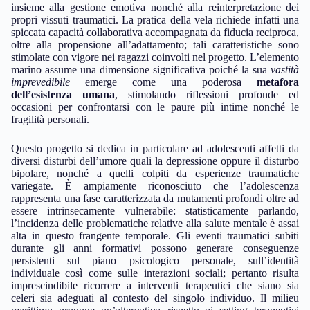
insieme alla gestione emotiva nonché alla reinterpretazione dei
propri vissuti traumatici. La pratica della vela richiede infatti una
spiccata capacità collaborativa accompagnata da fiducia reciproca,
oltre alla propensione all’adattamento; tali caratteristiche sono
stimolate con vigore nei ragazzi coinvolti nel progetto. L’elemento
marino assume una dimensione significativa poiché la sua
vastità
imprevedibile
emerge come una poderosa
metafora
dell’esistenza umana
, stimolando riflessioni profonde ed
occasioni per confrontarsi con le paure più intime nonché le
fragilità personali.
Questo progetto si dedica in particolare ad adolescenti affetti da
diversi disturbi dell’umore quali la depressione oppure il disturbo
bipolare, nonché a quelli colpiti da esperienze traumatiche
variegate. È ampiamente riconosciuto che l’adolescenza
rappresenta una fase caratterizzata da mutamenti profondi oltre ad
essere intrinsecamente vulnerabile: statisticamente parlando,
l’incidenza delle problematiche relative alla salute mentale è assai
alta in questo frangente temporale. Gli eventi traumatici subiti
durante gli anni formativi possono generare conseguenze
persistenti sul piano psicologico personale, sull’identità
individuale così come sulle interazioni sociali; pertanto risulta
imprescindibile ricorrere a interventi terapeutici che siano sia
celeri sia adeguati al contesto del singolo individuo. Il milieu