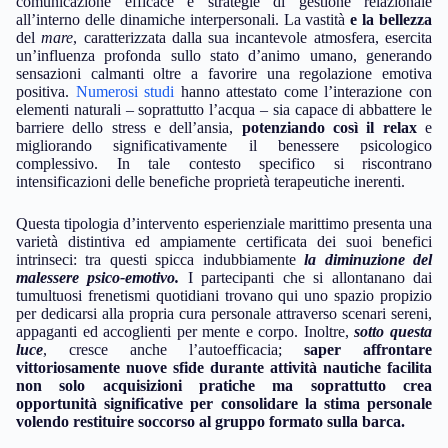
comunicazione efficace e strategie di gestione relazionale
all’interno delle dinamiche interpersonali. La vastità
e la bellezza
del
mare
, caratterizzata dalla sua incantevole atmosfera, esercita
un’influenza profonda sullo stato d’animo umano, generando
sensazioni calmanti oltre a favorire una regolazione emotiva
positiva.
Numerosi studi
hanno attestato come l’interazione con
elementi naturali – soprattutto l’acqua – sia capace di abbattere le
barriere dello stress e dell’ansia,
potenziando così il relax
e
migliorando significativamente il benessere psicologico
complessivo. In tale contesto specifico si riscontrano
intensificazioni delle benefiche proprietà terapeutiche inerenti.
Questa tipologia d’intervento esperienziale marittimo presenta una
varietà distintiva ed ampiamente certificata dei suoi benefici
intrinseci: tra questi spicca indubbiamente
la diminuzione del
malessere psico-emotivo.
I partecipanti che si allontanano dai
tumultuosi frenetismi quotidiani trovano qui uno spazio propizio
per dedicarsi alla propria cura personale attraverso scenari sereni,
appaganti ed accoglienti per mente e corpo. Inoltre,
sotto questa
luce
, cresce anche l’autoefficacia;
saper affrontare
vittoriosamente nuove sfide durante attività nautiche facilita
non solo acquisizioni pratiche ma soprattutto crea
opportunità significative per consolidare la stima personale
volendo restituire soccorso al gruppo formato sulla barca.