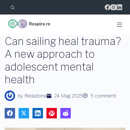
S
a
l
t
a
a
l
Can sailing heal trauma?
c
o
A new approach to
n
t
adolescent mental
e
n
u
health
t
o
by
Redazione
24 Mag 2025
5
commenti