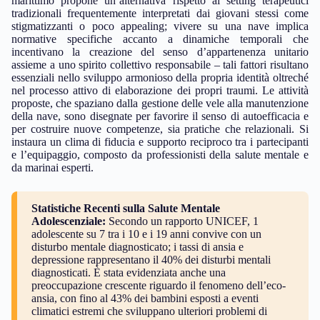
marittimo propone un’alternativa rispetto ai setting terapeutici
tradizionali frequentemente interpretati dai giovani stessi come
stigmatizzanti o poco appealing; vivere su una nave implica
normative specifiche accanto a dinamiche temporali che
incentivano la creazione del senso d’appartenenza unitario
assieme a uno spirito collettivo responsabile – tali fattori risultano
essenziali nello sviluppo armonioso della propria identità oltreché
nel processo attivo di elaborazione dei propri traumi. Le attività
proposte, che spaziano dalla gestione delle vele alla manutenzione
della nave, sono disegnate per favorire il senso di autoefficacia e
per costruire nuove competenze, sia pratiche che relazionali. Si
instaura un clima di fiducia e supporto reciproco tra i partecipanti
e l’equipaggio, composto da professionisti della salute mentale e
da marinai esperti.
Statistiche Recenti sulla Salute Mentale
Adolescenziale:
Secondo un rapporto UNICEF, 1
adolescente su 7 tra i 10 e i 19 anni convive con un
disturbo mentale diagnosticato; i tassi di ansia e
depressione rappresentano il 40% dei disturbi mentali
diagnosticati. È stata evidenziata anche una
preoccupazione crescente riguardo il fenomeno dell’eco-
ansia, con fino al 43% dei bambini esposti a eventi
climatici estremi che sviluppano ulteriori problemi di