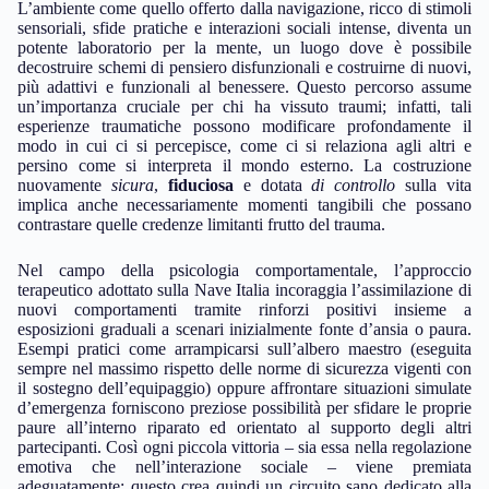
L’ambiente come quello offerto dalla navigazione, ricco di stimoli
sensoriali, sfide pratiche e interazioni sociali intense, diventa un
potente laboratorio per la mente, un luogo dove è possibile
decostruire schemi di pensiero disfunzionali e costruirne di nuovi,
più adattivi e funzionali al benessere. Questo percorso assume
un’importanza cruciale per chi ha vissuto traumi; infatti, tali
esperienze traumatiche possono modificare profondamente il
modo in cui ci si percepisce, come ci si relaziona agli altri e
persino come si interpreta il mondo esterno. La costruzione
nuovamente
sicura
,
fiduciosa
e dotata
di controllo
sulla vita
implica anche necessariamente momenti tangibili che possano
contrastare quelle credenze limitanti frutto del trauma.
Nel campo della psicologia comportamentale, l’approccio
terapeutico adottato sulla Nave Italia incoraggia l’assimilazione di
nuovi comportamenti tramite rinforzi positivi insieme a
esposizioni graduali a scenari inizialmente fonte d’ansia o paura.
Esempi pratici come arrampicarsi sull’albero maestro (eseguita
sempre nel massimo rispetto delle norme di sicurezza vigenti con
il sostegno dell’equipaggio) oppure affrontare situazioni simulate
d’emergenza forniscono preziose possibilità per sfidare le proprie
paure all’interno riparato ed orientato al supporto degli altri
partecipanti. Così ogni piccola vittoria – sia essa nella regolazione
emotiva che nell’interazione sociale – viene premiata
adeguatamente; questo crea quindi un circuito sano dedicato alla