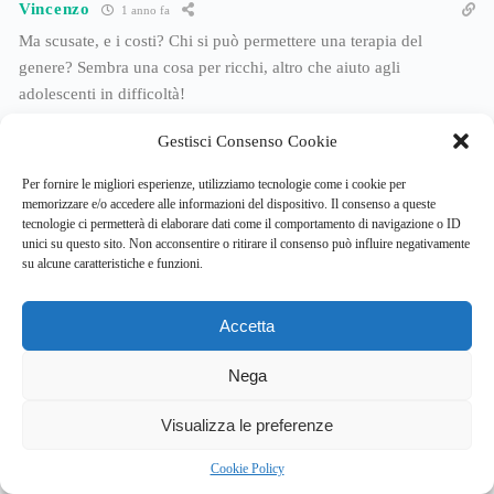
Vincenzo
1 anno fa
Ma scusate, e i costi? Chi si può permettere una terapia del
genere? Sembra una cosa per ricchi, altro che aiuto agli
adolescenti in difficoltà!
Rispondi
0
Gestisci Consenso Cookie
Per fornire le migliori esperienze, utilizziamo tecnologie come i cookie per
memorizzare e/o accedere alle informazioni del dispositivo. Il consenso a queste
Anna
1 anno fa
tecnologie ci permetterà di elaborare dati come il comportamento di navigazione o ID
unici su questo sito. Non acconsentire o ritirare il consenso può influire negativamente
Io penso che l’idea sia geniale. L’ambiente marino, la
su alcune caratteristiche e funzioni.
collaborazione, la sfida… sono tutti elementi che possono
davvero fare la differenza. Poi, l’articolo spiega bene come
Accetta
l’equipaggio e i terapeuti lavorano insieme, non è che li buttano
in mare e basta!
Nega
Rispondi
0
5
Visualizza le preferenze
Cookie Policy
Ilaria
1 anno fa