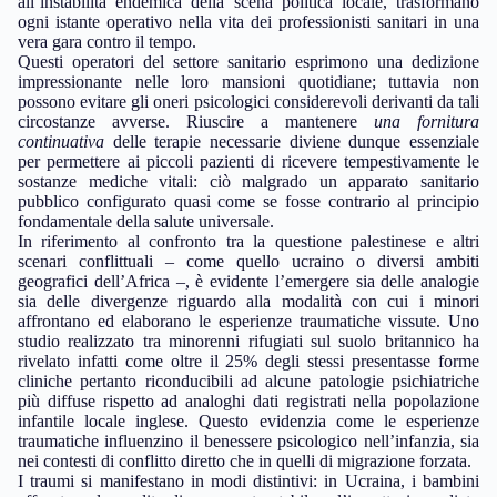
all’instabilità endemica della scena politica locale, trasformano
ogni istante operativo nella vita dei professionisti sanitari in una
vera gara contro il tempo.
Questi operatori del settore sanitario esprimono una dedizione
impressionante nelle loro mansioni quotidiane; tuttavia non
possono evitare gli oneri psicologici considerevoli derivanti da tali
circostanze avverse. Riuscire a mantenere
una fornitura
continuativa
delle terapie necessarie diviene dunque essenziale
per permettere ai piccoli pazienti di ricevere tempestivamente le
sostanze mediche vitali: ciò malgrado un apparato sanitario
pubblico configurato quasi come se fosse contrario al principio
fondamentale della salute universale.
In riferimento al confronto tra la questione palestinese e altri
scenari conflittuali – come quello ucraino o diversi ambiti
geografici dell’Africa –, è evidente l’emergere sia delle analogie
sia delle divergenze riguardo alla modalità con cui i minori
affrontano ed elaborano le esperienze traumatiche vissute. Uno
studio realizzato tra minorenni rifugiati sul suolo britannico ha
rivelato infatti come oltre il 25% degli stessi presentasse forme
cliniche pertanto riconducibili ad alcune patologie psichiatriche
più diffuse rispetto ad analoghi dati registrati nella popolazione
infantile locale inglese. Questo evidenzia come le esperienze
traumatiche influenzino il benessere psicologico nell’infanzia, sia
nei contesti di conflitto diretto che in quelli di migrazione forzata.
I traumi si manifestano in modi distintivi: in Ucraina, i bambini