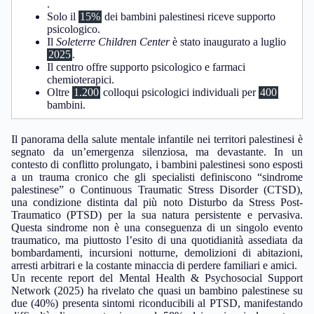
.
Solo il
15%
dei bambini palestinesi riceve supporto
psicologico.
Il
Soleterre Children Center
è stato inaugurato a luglio
2025
.
Il centro offre supporto psicologico e farmaci
chemioterapici.
Oltre
1.200
colloqui psicologici individuali per
400
bambini.
Il panorama della salute mentale infantile nei territori palestinesi è
segnato da un’emergenza silenziosa, ma devastante. In un
contesto di conflitto prolungato, i bambini palestinesi sono esposti
a un trauma cronico che gli specialisti definiscono “sindrome
palestinese” o Continuous Traumatic Stress Disorder (CTSD),
una condizione distinta dal più noto Disturbo da Stress Post-
Traumatico (PTSD) per la sua natura persistente e pervasiva.
Questa sindrome non è una conseguenza di un singolo evento
traumatico, ma piuttosto l’esito di una quotidianità assediata da
bombardamenti, incursioni notturne, demolizioni di abitazioni,
arresti arbitrari e la costante minaccia di perdere familiari e amici.
Un recente report del Mental Health & Psychosocial Support
Network (2025) ha rivelato che quasi un bambino palestinese su
due (40%) presenta sintomi riconducibili al PTSD, manifestando