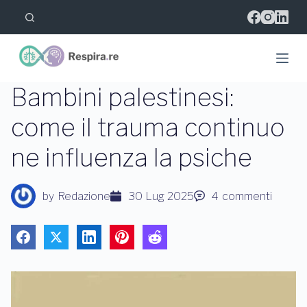
S
a
l
t
a
a
l
Bambini palestinesi:
c
o
come il trauma continuo
n
t
ne influenza la psiche
e
n
u
t
by
Redazione
30 Lug 2025
4
commenti
o