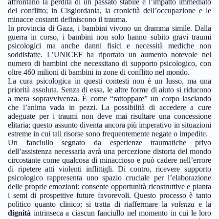
affrontano la perdita di un passato stabile e l’impatto immediato
del conflitto; in Cisgiordania, la cronicità dell’occupazione e le
minacce costanti definiscono il trauma.
In provincia di Gaza, i bambini vivono un dramma simile. Dalla
guerra in corso, i bambini non solo hanno subito gravi traumi
psicologici ma anche danni fisici e necessità mediche non
soddisfatte. L’UNICEF ha riportato un aumento notevole nel
numero di bambini che necessitano di supporto psicologico, con
oltre 460 milioni di bambini in zone di conflitto nel mondo.
La cura psicologica in questi contesti non è un lusso, ma una
priorità assoluta. Senza di essa, le altre forme di aiuto si riducono
a mera sopravvivenza. È come “rattoppare” un corpo lasciando
che l’anima vada in pezzi. La possibilità di accedere a cure
adeguate per i traumi non deve mai risultare una concessione
elitaria; questo assunto diventa ancora più imperativo in situazioni
estreme in cui tali risorse sono frequentemente negate o impedite.
Un fanciullo segnato da esperienze traumatiche privo
dell’assistenza necessaria avrà una percezione distorta del mondo
circostante come qualcosa di minaccioso e può cadere nell’errore
di ripetere atti violenti inflittigli. Di contro, ricevere supporto
psicologico rappresenta uno spazio cruciale per l’elaborazione
delle proprie emozioni: consente opportunità ricostruttive e pianta
i semi di prospettive future favorevoli. Questo processo è tanto
politico quanto clinico; si tratta di riaffermare la
valenza
e la
dignità
intrinseca a ciascun fanciullo nel momento in cui le loro