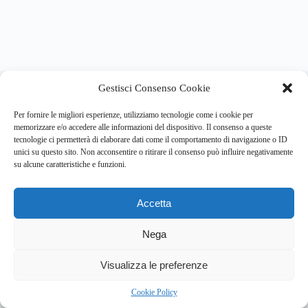
About this website
Gestisci Consenso Cookie
Respira.re
ogni giorno trova per te le notizie più importanti su
psicologia e salute mentale.
Per fornire le migliori esperienze, utilizziamo tecnologie come i cookie per
memorizzare e/o accedere alle informazioni del dispositivo. Il consenso a queste
tecnologie ci permetterà di elaborare dati come il comportamento di navigazione o ID
Address:
unici su questo sito. Non acconsentire o ritirare il consenso può influire negativamente
VIA USODIMARE 3 - 37138 - VERONA (VR)
su alcune caratteristiche e funzioni.
E-Mail:
Telefono:
info@respira.re
045-511-7681
Accetta
Network:
bullet-network.com
Nega
4
Visualizza le preferenze
Chi siamo
Newsletter
Privacy Policy
Cookie Policy
Bullet - Dynamic Solutions Srl P.IVA 02954300238 – REA
Cookie Policy
297983 Copyright © 2026