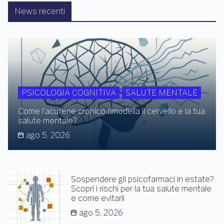
News recenti
PSICOLOGIA COGNITIVA
SALUTE MENTALE
Come l’acufene cronico rimodella il cervello e la tua
salute mentale?
ago 5, 2026
Sospendere gli psicofarmaci in estate?
Scopri i rischi per la tua salute mentale
e come evitarli
ago 5, 2026