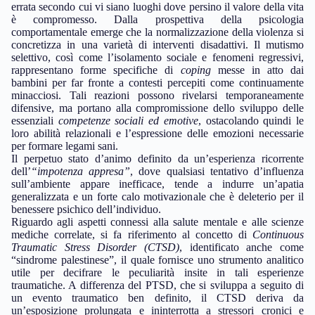
errata secondo cui vi siano luoghi dove persino il valore della vita
è compromesso. Dalla prospettiva della psicologia
comportamentale emerge che la normalizzazione della violenza si
concretizza in una varietà di interventi disadattivi. Il mutismo
selettivo, così come l’isolamento sociale e fenomeni regressivi,
rappresentano forme specifiche di
coping
messe in atto dai
bambini per far fronte a contesti percepiti come continuamente
minacciosi. Tali reazioni possono rivelarsi temporaneamente
difensive, ma portano alla compromissione dello sviluppo delle
essenziali
competenze sociali ed emotive
, ostacolando quindi le
loro abilità relazionali e l’espressione delle emozioni necessarie
per formare legami sani.
Il perpetuo stato d’animo definito da un’esperienza ricorrente
dell’
“impotenza appresa”
, dove qualsiasi tentativo d’influenza
sull’ambiente appare inefficace, tende a indurre un’apatia
generalizzata e un forte calo motivazionale che è deleterio per il
benessere psichico dell’individuo.
Riguardo agli aspetti connessi alla salute mentale e alle scienze
mediche correlate, si fa riferimento al concetto di
Continuous
Traumatic Stress Disorder (CTSD)
, identificato anche come
“sindrome palestinese”, il quale fornisce uno strumento analitico
utile per decifrare le peculiarità insite in tali esperienze
traumatiche. A differenza del PTSD, che si sviluppa a seguito di
un evento traumatico ben definito, il CTSD deriva da
un’esposizione prolungata e ininterrotta a stressori cronici e