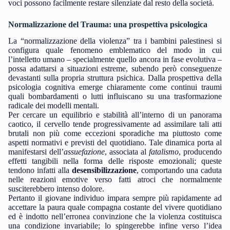
voci possono facilmente restare silenziate dal resto della società.
Normalizzazione del Trauma: una prospettiva psicologica
La “normalizzazione della violenza” tra i bambini palestinesi si
configura quale fenomeno emblematico del modo in cui
l’intelletto umano – specialmente quello ancora in fase evolutiva –
possa adattarsi a situazioni estreme, subendo però conseguenze
devastanti sulla propria struttura psichica. Dalla prospettiva della
psicologia cognitiva emerge chiaramente come continui traumi
quali bombardamenti o lutti influiscano su una trasformazione
radicale dei modelli mentali.
Per cercare un equilibrio e stabilità all’interno di un panorama
caotico, il cervello tende progressivamente ad assimilare tali atti
brutali non più come eccezioni sporadiche ma piuttosto come
aspetti normativi e previsti del quotidiano. Tale dinamica porta al
manifestarsi dell’
assuefazione
, associata al
fatalismo
, producendo
effetti tangibili nella forma delle risposte emozionali; queste
tendono infatti alla
desensibilizzazione
, comportando una caduta
nelle reazioni emotive verso fatti atroci che normalmente
susciterebbero intenso dolore.
Pertanto il giovane individuo impara sempre più rapidamente ad
accettare la paura quale compagna costante del vivere quotidiano
ed è indotto nell’erronea convinzione che la violenza costituisca
una condizione invariabile; lo spingerebbe infine verso l’idea