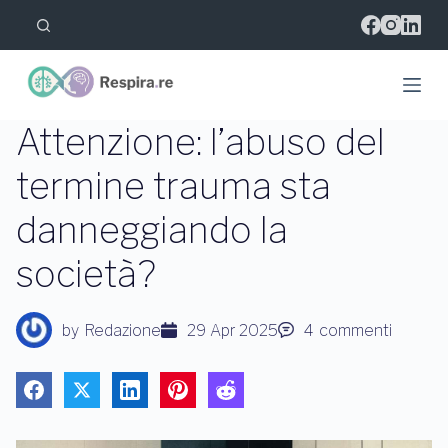
S
a
l
t
a
a
l
Attenzione: l’abuso del
c
o
termine trauma sta
n
t
danneggiando la
e
n
u
società?
t
o
by
Redazione
29 Apr 2025
4
commenti