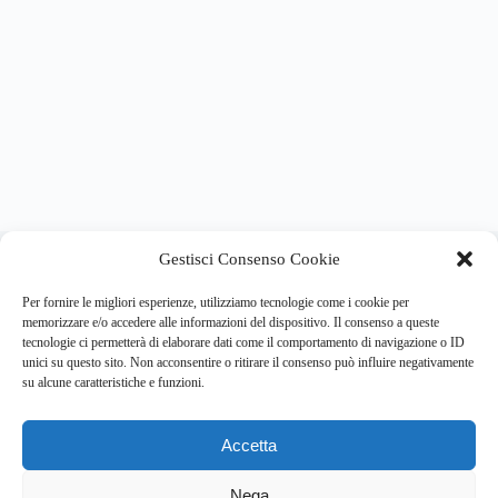
About this website
Gestisci Consenso Cookie
Respira.re
ogni giorno trova per te le notizie più importanti su
psicologia e salute mentale.
Per fornire le migliori esperienze, utilizziamo tecnologie come i cookie per
memorizzare e/o accedere alle informazioni del dispositivo. Il consenso a queste
tecnologie ci permetterà di elaborare dati come il comportamento di navigazione o ID
Address:
unici su questo sito. Non acconsentire o ritirare il consenso può influire negativamente
VIA USODIMARE 3 - 37138 - VERONA (VR)
su alcune caratteristiche e funzioni.
E-Mail:
Telefono:
info@respira.re
045-511-7681
Accetta
Network:
bullet-network.com
Nega