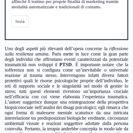
affinché li trattino per proprie finalità di marketing tramite
modalità automatizzate e tradizionali di contatto.
Invia
Uno degli aspetti più rilevanti dell’opera concerne la
riflessione
sulla resilienza umana
. Paris mette in luce come la gran parte
degli individui che affrontano eventi caratterizzati da potenziale
traumaticità non sviluppi il
PTSD
. È importante notare che la
sofferenza non si configura come un’inevitabile o universale
reazione al trauma stesso. Intervengono infatti diversi fattori
protettivi quali le risorse psicologiche proprie dell’individuo, le
reti di supporto sociale e le singolarità nel modo di gestire lo
stress; tutti questi elementi rivestono un’importanza cruciale
nell’efficacia con cui viene elaborata l’esperienza traumatica.
L’autore suggerisce dunque una reintegrazione della prospettiva
biopsicosociale nell’analisi dei disagi psicologici; egli rimarca che
ogni forma di malessere mentale scaturisce da una intricata
interrelazione tra predisposizioni biologiche ereditarie, circostanze
ambientali vissute e reazioni soggettive adottate dalla persona
coinvolta. Pertanto, la terapia andrebbe concepita in modo tale da