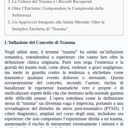
La Cultura del Trauma e i Ricordi Recuperati
Oltre l’Etichetta: Comprendere la Complessità della
Sofferenza
Un Approccio Integrato alla Salute Mentale: Oltre la
Semplice Etichetta di “Trauma”
L’Inflazione del Concetto di Trauma
Negli ultimi anni, il termine “trauma” ha subito un’inflazione
semantica, estendendosi a esperienze che vanno ben oltre la
definizione clinica originaria. Paris non nega l’esistenza e la
gravità dei traumi reali, come abusi, violenze o gravi negligenze,
ma mette in guardia contro la tendenza a etichettare come
traumatico qualsiasi evento doloroso o stressante. Questa
sovraestensione del concetto, secondo l’autore, rischia di
banalizzare le esperienze traumatiche vere e proprie e di
medicalizzare aspetti della vita che rientrano nella normale gamma
delle difficoltà umane. L’opera sottolinea come la definizione
stessa di “trauma” sia diventata vaga e imprecisa, portando a una
sovradiagnosi del disturbo da stress post-traumatico (PTSD). I
criteri diagnostici, ampliati nel corso degli anni, includono ora
esperienze che non comportano l’esposizione diretta a un trauma,
aumentando il rischio di interpretare erroneamente i sintomi e di