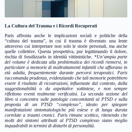
La Cultura del Trauma e i Ricordi Recuperati
Paris affronta anche le implicazioni sociali e politiche della
“cultura del trauma”, in cui il trauma è diventato una lente
attraverso cui interpretare non solo le storie personali, ma anche
quelle collettive. Questa prospettiva, pur legittimando il dolore,
rischia di fossilizzarlo in identità vittimistiche. *
Un’ampia parte
del volume è dedicata alla problematica dei ricordi riemersi, in
particolare a memorie di maltrattamenti infantili che affiorano in
età adulta, frequentemente durante percorsi terapeutici.
Paris
raccomanda prudenza, evidenziando che tali memorie potrebbero
essere il risultato di ricostruzioni, influenzate dal contesto, dalla
suggestionabilità o da aspettative sottintese, e non sempre
riflettono eventi realmente verificatisi.
La seconda sezione del
libro si concentra sulle patologie concomitanti al PTSD e sulla
proposta di un PTSD “complesso”, ideato per spiegare
manifestazioni sintomatologiche più estese e di lunga durata
correlate a traumi cronici.
Paris rimane scettico, ritenendo che
molti dei sintomi attribuiti al PTSD complesso siano meglio
inquadrabili in termini di disturbi di personalità.