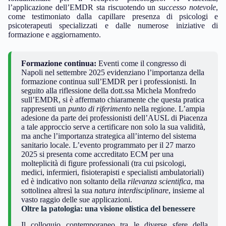
l’applicazione dell’EMDR sta riscuotendo un
successo notevole
,
come testimoniato dalla capillare presenza di psicologi e
psicoterapeuti specializzati e dalle numerose iniziative di
formazione e aggiornamento.
Formazione continua:
Eventi come il congresso di
Napoli nel settembre 2025 evidenziano l’importanza della
formazione continua sull’EMDR per i professionisti. In
seguito alla riflessione della dott.ssa Michela Monfredo
sull’EMDR, si è affermato chiaramente che questa pratica
rappresenti un
punto di riferimento
nella regione. L’ampia
adesione da parte dei professionisti dell’AUSL di Piacenza
a tale approccio serve a certificare non solo la sua validità,
ma anche l’importanza strategica all’interno del sistema
sanitario locale. L’evento programmato per il 27 marzo
2025 si presenta come accreditato ECM per una
molteplicità di figure professionali (tra cui psicologi,
medici, infermieri, fisioterapisti e specialisti ambulatoriali)
ed è indicativo non soltanto della
rilevanza scientifica
, ma
sottolinea altresì la sua
natura interdisciplinare
, insieme al
vasto raggio delle sue applicazioni.
Oltre la patologia: una visione olistica del benessere
Il colloquio contemporaneo tra le diverse sfere della