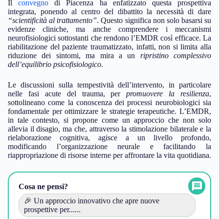
Il
convegno
di Piacenza ha enfatizzato questa prospettiva
integrata, ponendo al centro del dibattito la necessità di dare
“scientificità al trattamento”
. Questo significa non solo basarsi su
evidenze cliniche, ma anche comprendere i meccanismi
neurofisiologici sottostanti che rendono l’EMDR così efficace. La
riabilitazione del paziente traumatizzato, infatti, non si limita alla
riduzione dei sintomi, ma mira a un
ripristino complessivo
dell’equilibrio psicofisiologico
.
Le discussioni sulla tempestività dell’intervento, in particolare
nelle fasi acute del trauma, per
promuovere la resilienza
,
sottolineano come la conoscenza dei processi neurobiologici sia
fondamentale per ottimizzare le strategie terapeutiche. L’EMDR,
in tale contesto, si propone come un approccio che non solo
allevia il disagio, ma che, attraverso la stimolazione bilaterale e la
rielaborazione cognitiva, agisce a un livello profondo,
modificando l’organizzazione neurale e facilitando la
riappropriazione di risorse interne per affrontare la vita quotidiana.
Cosa ne pensi?
🎉 Un approccio innovativo che apre nuove
prospettive per......