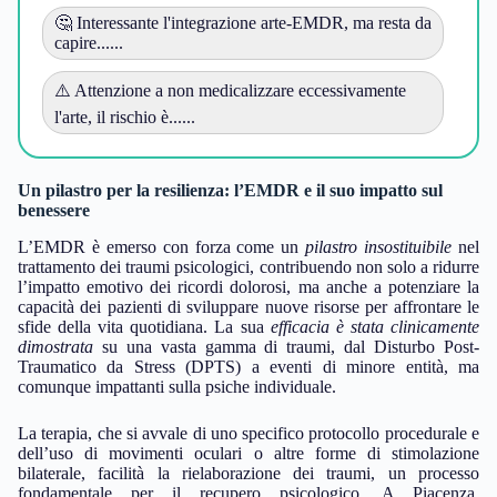
🤔 Interessante l'integrazione arte-EMDR, ma resta da
capire......
⚠️ Attenzione a non medicalizzare eccessivamente
l'arte, il rischio è......
Un pilastro per la resilienza: l’EMDR e il suo impatto sul
benessere
L’EMDR è emerso con forza come un
pilastro insostituibile
nel
trattamento dei traumi psicologici, contribuendo non solo a ridurre
l’impatto emotivo dei ricordi dolorosi, ma anche a potenziare la
capacità dei pazienti di sviluppare nuove risorse per affrontare le
sfide della vita quotidiana. La sua
efficacia è stata clinicamente
dimostrata
su una vasta gamma di traumi, dal Disturbo Post-
Traumatico da Stress (DPTS) a eventi di minore entità, ma
comunque impattanti sulla psiche individuale.
La terapia, che si avvale di uno specifico protocollo procedurale e
dell’uso di movimenti oculari o altre forme di stimolazione
bilaterale, facilità la rielaborazione dei traumi, un processo
fondamentale per il recupero psicologico. A Piacenza,