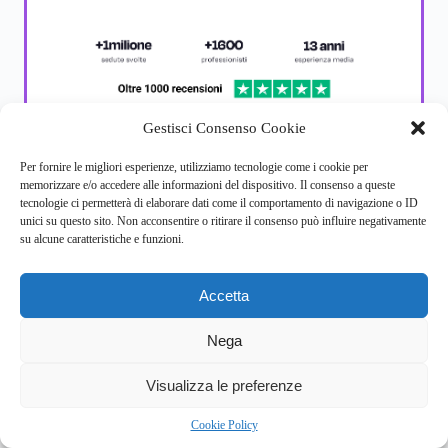
Gestisci Consenso Cookie
Per fornire le migliori esperienze, utilizziamo tecnologie come i cookie per
memorizzare e/o accedere alle informazioni del dispositivo. Il consenso a queste
tecnologie ci permetterà di elaborare dati come il comportamento di navigazione o ID
unici su questo sito. Non acconsentire o ritirare il consenso può influire negativamente
News recenti
su alcune caratteristiche e funzioni.
Accetta
Nega
2
Visualizza le preferenze
PSICOLOGIA COGNITIVA
SALUTE MENTALE
Optogenetica e deep brain stimulation: come
Cookie Policy
stanno riscrivendo la nostra memoria?