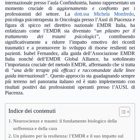
internazionale presso l’aula Confindustria, hanno rappresentato un
momento cruciale di
aggiornamento e confronto
per i
professionisti del settore. La
dott.ssa Michela Monfredo
,
psicologa psicoterapeuta in Oncologia presso l’Ausl di Piacenza e
figura di spicco nel direttivo nazionale EMDR Italia, ha
enfatizzato come l’EMDR sia diventato
“un pilastro per il
trattamento dei traumi psicologici”
, contribuendo
significativamente a ridurre l’impatto emotivo dei ricordi
traumatici e a promuovere lo sviluppo di risorse resilienti nei
pazienti. Isabel Fernandez, alla guida dell’Associazione EMDR
Italia nonché dell’EMDR Global Alliance, ha sottolineato
l’importanza cruciale del metodo EMDR, affermando che si tratta
di
“una delle terapie più efficaci e raccomandate dalle linee
guida internazionali”
. Questo approccio sta guadagnando sempre
più terreno nel panorama italiano ed è stato implementato con
risultati positivi dai professionisti operanti presso l’AUSL di
Piacenza.
Indice dei contenuti
Neuroscienze e traumi: il fondamento biologico della
sofferenza e della cura
Un pilastro per la resilienza: l’EMDR e il suo impatto sul