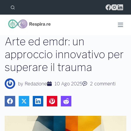
S
a
l
t
a
a
l
Arte ed emdr: un
c
o
approccio innovativo per
n
t
superare il trauma
e
n
u
t
by
Redazione
10 Ago 2025
2
commenti
o