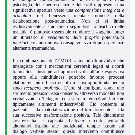
psicologia, delle neuroscienze e delle arti rappresenta una
significativa apertura verso una
comprensione integrata e
articolata
del benessere mentale nonché della
rielaborazione post-traumatica. Non ci si limita
esclusivamente a sradicare i segni fisici o psichici delle
malattie; è piuttosto essenziale condurre il soggetto lungo
un itinerario di
svelamento delle proprie potenzialità
interiori
, creando nuova consapevolezza dopo esperienze
altamente traumatiche.
La combinazione dell’EMDR – metodo innovativo che
interagisce con i meccanismi cerebrali legati ai ricordi
traumatici – insieme ad approcci volti all’arte espressiva
oppure alla mindfulness potrebbe favorire processi
elaborativi più efficaci ed offrire così opportunità per un
sano recupero profondo
. L’arte si configura come uno
strumento prezioso: essa consente, attraverso modalità non
verbalizzate, d’indagare ed esternare emozioni intricate
tipicamente altrimenti indescrivibili. Ciò consente ai
pazienti sia la materializzazione del loro tormento sia la
sua successiva trasformazione positiva. Tale dinamismo
creativo ha la capacità d’attivare circuiti neuronali
alternativi rispetto alle tradizionali terapie basate sul
dialogo verbale stesso; questo intervento contribuisce