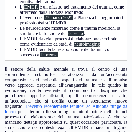
emotiva del trauma.
L'
EMDR
è un pilastro nel trattamento del trauma, come
affermato dalla Dott.ssa Monfredo.
L'evento del
27 marzo 2025
a Piacenza ha aggiornato i
professionisti sull'EMDR.
Le neuroscienze mostrano come il trauma modifichi la
struttura e la funzione del
cervello
.
L'EMDR riavvia i processi di elaborazione cerebrale,
come evidenziato da studi di
neuroimaging
.
L'EMDR facilita la rielaborazione dei traumi, con
successo a
Piacenza
.
Il settore della salute mentale si trova al centro di una
sorprendente metamorfosi, caratterizzata da un’accresciuta
comprensione dei molteplici aspetti del trauma e dall’impulso
verso approcci terapeutici all’avanguardia. In tale quadro in
evoluzione, risulta evidente il connubio tra discipline che
potrebbero apparire distanti, quali neuroscienze e arte;
un’accoppiata che si profila come un speranzoso nuovo
traguardo.
L’evento recentemente tenutosi ad Altidona funge da
fulcro
per ulteriori riflessioni riguardanti il potere dell’arte nel
processo di elaborazione del trauma psicologico. Anche se
mancano dettagli approfonditi su quest’occasione particolare, la
sua citazione nei contesti legati all’EMDR rimarca un legame