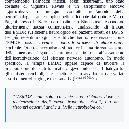
comprendono flashback intensi, sogni disturbanti, uno stato
costante di vigilanza elevata e un assopimento emotivo
significativo. Le indagini condotte nell’ambito della
neurofisiologia—ad esempio quelle effettuate dal dottore Marco
Pagani presso il Karolinska Institute a Stoccolma—espandono
ulteriormente questa comprensione analizzando gli impatti
dell’EMDR sul sistema neurologico dei pazienti affetti da DPTS.
Le più recenti indagini scientifiche hanno evidenziato come
l’EMDR possa
riavviare i naturali processi di elaborazione
cerebrale. Questo meccanismo si traduce in una riorganizzazione
delle memorie legate al trauma e in un abbassamento
dell’iperattivazione del sistema nervoso autonomo. In modo
specifico, la terapia EMDR appare capace di favorire la
rielaborazione dei dati traumatici, agevolando così il dialogo tra
gli emisferi cerebrali; tale aspetto è stato avvalorato da svariati
[State of Mind]
lavori di neuroimaging e meta-analisi (
).
“L’EMDR non solo consente una rielaborazione e
reintegrazione degli eventi traumatici vissuti, ma ha
riscontri oggettivi anche a livello neurobiologico.”