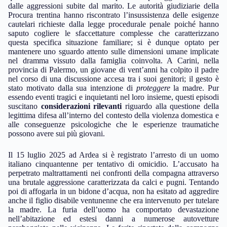
dalle aggressioni subite dal marito. Le autorità giudiziarie della
Procura trentina hanno riscontrato l’insussistenza delle esigenze
cautelari richieste dalla legge procedurale penale poiché hanno
saputo cogliere le sfaccettature complesse che caratterizzano
questa specifica situazione familiare; si è dunque optato per
mantenere uno sguardo attento sulle dimensioni umane implicate
nel dramma vissuto dalla famiglia coinvolta. A Carini, nella
provincia di Palermo, un giovane di vent’anni ha colpito il padre
nel corso di una discussione accesa tra i suoi genitori; il gesto è
stato motivato dalla sua intenzione di
proteggere
la madre. Pur
essendo eventi tragici e inquietanti nel loro insieme, questi episodi
suscitano
considerazioni rilevanti
riguardo alla questione della
legittima difesa all’interno del contesto della violenza domestica e
alle conseguenze psicologiche che le esperienze traumatiche
possono avere sui più giovani.
Il 15 luglio 2025 ad Ardea si è registrato l’arresto di un uomo
italiano cinquantenne per tentativo di omicidio. L’accusato ha
perpetrato maltrattamenti nei confronti della compagna attraverso
una brutale aggressione caratterizzata da calci e pugni. Tentando
poi di affogarla in un bidone d’acqua, non ha esitato ad aggredire
anche il figlio disabile ventunenne che era intervenuto per tutelare
la madre. La furia dell’uomo ha comportato devastazione
nell’abitazione ed estesi danni a numerose autovetture