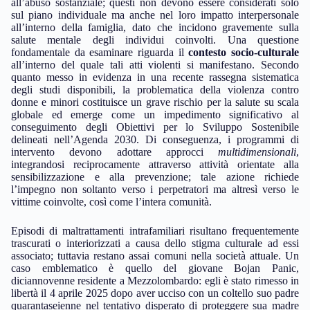
all’abuso sostanziale; questi non devono essere considerati solo
sul piano individuale ma anche nel loro impatto interpersonale
all’interno della famiglia, dato che incidono gravemente sulla
salute mentale degli individui coinvolti. Una questione
fondamentale da esaminare riguarda il
contesto socio-culturale
all’interno del quale tali atti violenti si manifestano. Secondo
quanto messo in evidenza in una recente rassegna sistematica
degli studi disponibili, la problematica della violenza contro
donne e minori costituisce un grave rischio per la salute su scala
globale ed emerge come un impedimento significativo al
conseguimento degli Obiettivi per lo Sviluppo Sostenibile
delineati nell’Agenda 2030. Di conseguenza, i programmi di
intervento devono adottare approcci
multidimensionali
,
integrandosi reciprocamente attraverso attività orientate alla
sensibilizzazione e alla prevenzione; tale azione richiede
l’impegno non soltanto verso i perpetratori ma altresì verso le
vittime coinvolte, così come l’intera comunità.
Episodi di maltrattamenti intrafamiliari risultano frequentemente
trascurati o interiorizzati a causa dello stigma culturale ad essi
associato; tuttavia restano assai comuni nella società attuale. Un
caso emblematico è quello del giovane Bojan Panic,
diciannovenne residente a Mezzolombardo: egli è stato rimesso in
libertà il 4 aprile 2025 dopo aver ucciso con un coltello suo padre
quarantaseienne nel tentativo disperato di proteggere sua madre