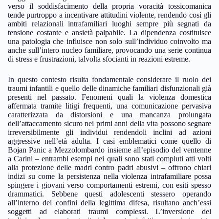
verso il soddisfacimento della propria voracità tossicomanica
tende purtroppo a incentivare attitudini violente, rendendo così gli
ambiti relazionali intrafamiliari luoghi sempre più segnati da
tensione costante e ansietà palpabile. La dipendenza costituisce
una patologia che influisce non solo sull’individuo coinvolto ma
anche sull’intero nucleo familiare, provocando una serie continua
di stress e frustrazioni, talvolta sfocianti in reazioni estreme.
In questo contesto risulta fondamentale considerare il ruolo dei
traumi infantili e quello delle dinamiche familiari disfunzionali già
presenti nel passato. Fenomeni quali la violenza domestica
affermata tramite litigi frequenti, una comunicazione pervasiva
caratterizzata da distorsioni e una mancanza prolungata
dell’attaccamento sicuro nei primi anni della vita possono segnare
irreversibilmente gli individui rendendoli inclini ad azioni
aggressive nell’età adulta. I casi emblematici come quello di
Bojan Panic a Mezzolombardo insieme all’episodio del ventenne
a Carini – entrambi esempi nei quali sono stati compiuti atti volti
alla protezione delle madri contro padri abusivi – offrono chiari
indizi su come la persistenza nella violenza intrafamiliare possa
spingere i giovani verso comportamenti estremi, con esiti spesso
drammatici. Sebbene questi adolescenti stessero operando
all’interno dei confini della legittima difesa, risultano anch’essi
soggetti ad elaborati traumi complessi. L’inversione del