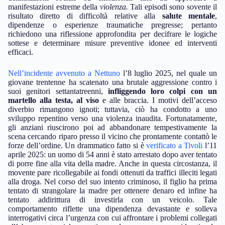
manifestazioni estreme della
violenza.
Tali episodi sono sovente il
risultato diretto di difficoltà relative alla
salute mentale
,
dipendenze o esperienze traumatiche pregresse; pertanto
richiedono una riflessione approfondita per decifrare le logiche
sottese e determinare misure preventive idonee ed interventi
efficaci.
Nell’incidente avvenuto a Nettuno
l’8 luglio 2025, nel quale un
giovane trentenne ha scatenato una brutale aggressione contro i
suoi genitori settantatreenni,
infliggendo loro colpi con un
martello alla testa, al viso
e alle braccia. I motivi dell’acceso
diverbio rimangono ignoti; tuttavia, ciò ha condotto a uno
sviluppo repentino verso una violenza inaudita. Fortunatamente,
gli anziani riuscirono poi ad abbandonare tempestivamente la
scena cercando riparo presso il vicino che prontamente contattò le
forze dell’ordine. Un drammatico fatto si è
verificato a Tivoli
l’11
aprile 2025: un uomo di 54 anni è stato arrestato dopo aver tentato
di porre fine alla vita della madre. Anche in questa circostanza, il
movente pare ricollegabile ai fondi ottenuti da traffici illeciti legati
alla droga. Nel corso del suo intento criminoso, il figlio ha prima
tentato di strangolare la madre per ottenere denaro ed infine ha
tentato addirittura di investirla con un veicolo. Tale
comportamento riflette una dipendenza devastante e solleva
interrogativi circa l’urgenza con cui affrontare i problemi collegati