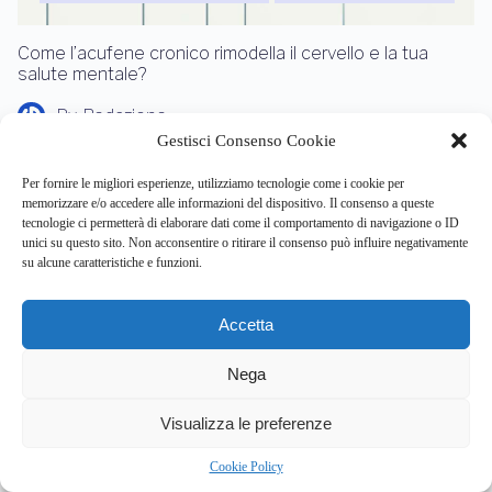
Come l’acufene cronico rimodella il cervello e la tua
salute mentale?
By
Redazione
Gestisci Consenso Cookie
nuove ricerche rivelano che l’acufene cronico non è un
semplice…
Per fornire le migliori esperienze, utilizziamo tecnologie come i cookie per
memorizzare e/o accedere alle informazioni del dispositivo. Il consenso a queste
tecnologie ci permetterà di elaborare dati come il comportamento di navigazione o ID
unici su questo sito. Non acconsentire o ritirare il consenso può influire negativamente
su alcune caratteristiche e funzioni.
Accetta
Nega
5
Visualizza le preferenze
MEDICINA CORRELATA ALLA SALUTE
Cookie Policy
MENTALE