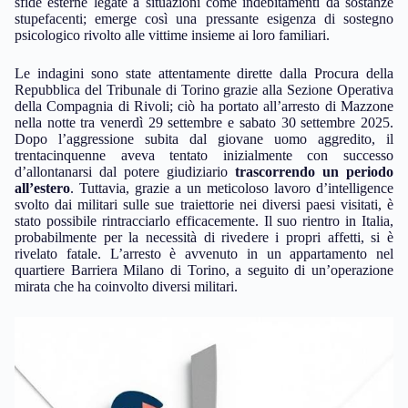
sfide esterne legate a situazioni come indebitamenti da sostanze
stupefacenti; emerge così una pressante esigenza di sostegno
psicologico rivolto alle vittime insieme ai loro familiari.
Le indagini sono state attentamente dirette dalla Procura della
Repubblica del Tribunale di Torino grazie alla Sezione Operativa
della Compagnia di Rivoli; ciò ha portato all’arresto di Mazzone
nella notte tra venerdì 29 settembre e sabato 30 settembre 2025.
Dopo l’aggressione subita dal giovane uomo aggredito, il
trentacinquenne aveva tentato inizialmente con successo
d’allontanarsi dal potere giudiziario
trascorrendo un periodo
all’estero
. Tuttavia, grazie a un meticoloso lavoro d’intelligence
svolto dai militari sulle sue traiettorie nei diversi paesi visitati, è
stato possibile rintracciarlo efficacemente. Il suo rientro in Italia,
probabilmente per la necessità di rivedere i propri affetti, si è
rivelato fatale. L’arresto è avvenuto in un appartamento nel
quartiere Barriera Milano di Torino, a seguito di un’operazione
mirata che ha coinvolto diversi militari.