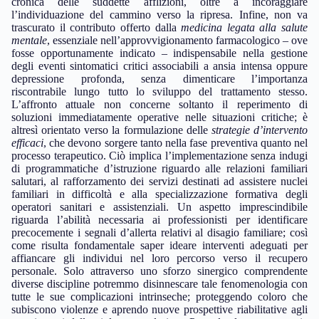
cronica delle suddette afflizioni, oltre a incoraggiare
l’individuazione del cammino verso la ripresa. Infine, non va
trascurato il contributo offerto dalla
medicina legata alla salute
mentale
, essenziale nell’approvvigionamento farmacologico – ove
fosse opportunamente indicato – indispensabile nella gestione
degli eventi sintomatici critici associabili a ansia intensa oppure
depressione profonda, senza dimenticare l’importanza
riscontrabile lungo tutto lo sviluppo del trattamento stesso.
L’affronto attuale non concerne soltanto il reperimento di
soluzioni immediatamente operative nelle situazioni critiche; è
altresì orientato verso la formulazione delle
strategie d’intervento
efficaci
, che devono sorgere tanto nella fase preventiva quanto nel
processo terapeutico. Ciò implica l’implementazione senza indugi
di programmatiche d’istruzione riguardo alle relazioni familiari
salutari, al rafforzamento dei servizi destinati ad assistere nuclei
familiari in difficoltà e alla specializzazione formativa degli
operatori sanitari e assistenziali. Un aspetto imprescindibile
riguarda l’abilità necessaria ai professionisti per identificare
precocemente i segnali d’allerta relativi al disagio familiare; così
come risulta fondamentale saper ideare interventi adeguati per
affiancare gli individui nel loro percorso verso il recupero
personale. Solo attraverso uno sforzo sinergico comprendente
diverse discipline potremmo disinnescare tale fenomenologia con
tutte le sue complicazioni intrinseche; proteggendo coloro che
subiscono violenze e aprendo nuove prospettive riabilitative agli