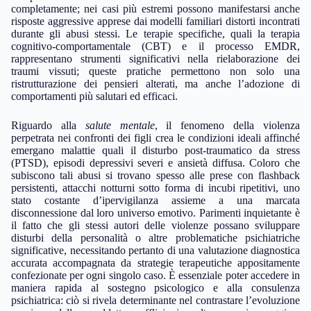
completamente; nei casi più estremi possono manifestarsi anche
risposte aggressive apprese dai modelli familiari distorti incontrati
durante gli abusi stessi. Le terapie specifiche, quali la terapia
cognitivo-comportamentale (CBT) e il processo EMDR,
rappresentano strumenti significativi nella rielaborazione dei
traumi vissuti; queste pratiche permettono non solo una
ristrutturazione dei pensieri alterati, ma anche l’adozione di
comportamenti più salutari ed efficaci.
Riguardo alla
salute mentale
, il fenomeno della violenza
perpetrata nei confronti dei figli crea le condizioni ideali affinché
emergano malattie quali il disturbo post-traumatico da stress
(PTSD), episodi depressivi severi e ansietà diffusa. Coloro che
subiscono tali abusi si trovano spesso alle prese con flashback
persistenti, attacchi notturni sotto forma di incubi ripetitivi, uno
stato costante d’ipervigilanza assieme a una marcata
disconnessione dal loro universo emotivo. Parimenti inquietante è
il fatto che gli stessi autori delle violenze possano sviluppare
disturbi della personalità o altre problematiche psichiatriche
significative, necessitando pertanto di una valutazione diagnostica
accurata accompagnata da strategie terapeutiche appositamente
confezionate per ogni singolo caso. È essenziale poter accedere in
maniera rapida al sostegno psicologico e alla consulenza
psichiatrica: ciò si rivela determinante nel contrastare l’evoluzione