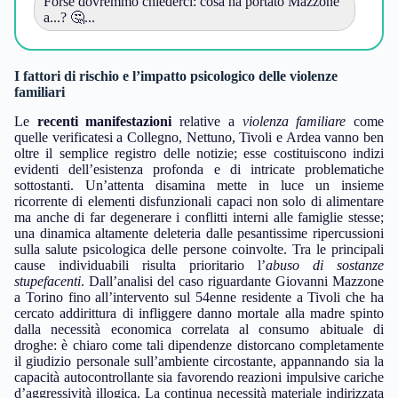
Forse dovremmo chiederci: cosa ha portato Mazzone
a...? 🤔...
I fattori di rischio e l’impatto psicologico delle violenze
familiari
Le
recenti manifestazioni
relative a
violenza familiare
come
quelle verificatesi a Collegno, Nettuno, Tivoli e Ardea vanno ben
oltre il semplice registro delle notizie; esse costituiscono indizi
evidenti dell’esistenza profonda e di intricate problematiche
sottostanti. Un’attenta disamina mette in luce un insieme
ricorrente di elementi disfunzionali capaci non solo di alimentare
ma anche di far degenerare i conflitti interni alle famiglie stesse;
una dinamica altamente deleteria dalle pesantissime ripercussioni
sulla salute psicologica delle persone coinvolte. Tra le principali
cause individuabili risulta prioritario l’
abuso di sostanze
stupefacenti
. Dall’analisi del caso riguardante Giovanni Mazzone
a Torino fino all’intervento sul 54enne residente a Tivoli che ha
cercato addirittura di infliggere danno mortale alla madre spinto
dalla necessità economica correlata al consumo abituale di
droghe: è chiaro come tali dipendenze distorcano completamente
il giudizio personale sull’ambiente circostante, appannando sia la
capacità autocontrollante sia favorendo reazioni impulsive cariche
d’aggressività illogica. La continua necessità materiale indirizzata