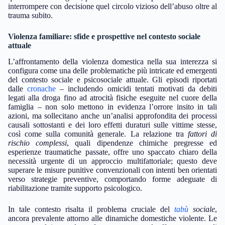
interrompere con decisione quel circolo vizioso dell’abuso oltre al
trauma subito.
Violenza familiare: sfide e prospettive nel contesto sociale
attuale
L’affrontamento della violenza domestica nella sua interezza si
configura come una delle problematiche più intricate ed emergenti
del contesto sociale e psicosociale attuale. Gli episodi riportati
dalle
cronache
– includendo omicidi tentati motivati da debiti
legati alla droga fino ad atrocità fisiche eseguite nel cuore della
famiglia – non solo mettono in evidenza l’orrore insito in tali
azioni, ma sollecitano anche un’analisi approfondita dei processi
causali sottostanti e dei loro effetti duraturi sulle vittime stesse,
così come sulla comunità generale. La relazione tra
fattori di
rischio complessi
, quali dipendenze chimiche pregresse ed
esperienze traumatiche passate, offre uno spaccato chiaro della
necessità urgente di un approccio multifattoriale; questo deve
superare le misure punitive convenzionali con intenti ben orientati
verso strategie preventive, comportando forme adeguate di
riabilitazione tramite supporto psicologico.
In tale contesto risalta il problema cruciale del
tabù
sociale
,
ancora prevalente attorno alle dinamiche domestiche violente. Le