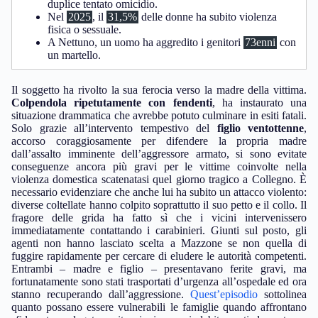
duplice tentato omicidio.
Nel
2025
, il
31,5%
delle donne ha subito violenza
fisica o sessuale.
A Nettuno, un uomo ha aggredito i genitori
73enni
con
un martello.
Il soggetto ha rivolto la sua ferocia verso la madre della vittima.
Colpendola ripetutamente con fendenti
, ha instaurato una
situazione drammatica che avrebbe potuto culminare in esiti fatali.
Solo grazie all’intervento tempestivo del
figlio ventottenne
,
accorso coraggiosamente per difendere la propria madre
dall’assalto imminente dell’aggressore armato, si sono evitate
conseguenze ancora più gravi per le vittime coinvolte nella
violenza domestica scatenatasi quel giorno tragico a Collegno. È
necessario evidenziare che anche lui ha subito un attacco violento:
diverse coltellate hanno colpito soprattutto il suo petto e il collo. Il
fragore delle grida ha fatto sì che i vicini intervenissero
immediatamente contattando i carabinieri. Giunti sul posto, gli
agenti non hanno lasciato scelta a Mazzone se non quella di
fuggire rapidamente per cercare di eludere le autorità competenti.
Entrambi – madre e figlio – presentavano ferite gravi, ma
fortunatamente sono stati trasportati d’urgenza all’ospedale ed ora
stanno recuperando dall’aggressione.
Quest’episodio
sottolinea
quanto possano essere vulnerabili le famiglie quando affrontano