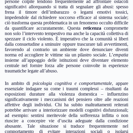
persone colpite tendono frequentemente ad affrontare ostacoli
significativi allorquando si tratta di segnalare gli abusi: spesso
frena il timore dell’imbarazzo o legami emotivi tossici,
impedendole dal richiedere soccorso efficace al sistema sociale;
ciò trasforma questa problematica in un fenomeno occulto difficile
da quantificare accuratamente. Questa
reticenza
compromette
non solo l’intervento tempestivo ma anche la capacità collettiva di
spezzare il ciclo violento. È imperativo che la comunità si liberi
dalla consuetudine a sminuire oppure trascurare tali avvertimenti,
favorendo al contrario un ambiente dove denunciare diventi
norma ed accogliere le vittime sia un pilastro sociale. L’
empatia
insieme all’appoggio delle istituzioni deve diventare elemento
centrale nel fornire forza alle persone coinvolte in esperienze
traumatiche legate all’abuso.
In ambito di
psicologia cognitiva e comportamentale
, appare
essenziale indagare su come i traumi complessi – risultanti da
esposizioni durature alla violenza domestica – influenzino
significativamente i meccanismi del pensiero oltre alle reazioni
affettive degli individui. Chi ha subito maltrattamenti reiterati
potrebbe arrivare a interiorizzare modelli cognitivi disfunzionali;
ad esempio: sentirsi meritevole della sofferenza inflitta o non
riuscire a concepire vie d’uscita adeguate dalla condizione
abusante. Tale situazione si traduce frequentemente nel
comportamento di evitare interazioni sociali o isolarsi