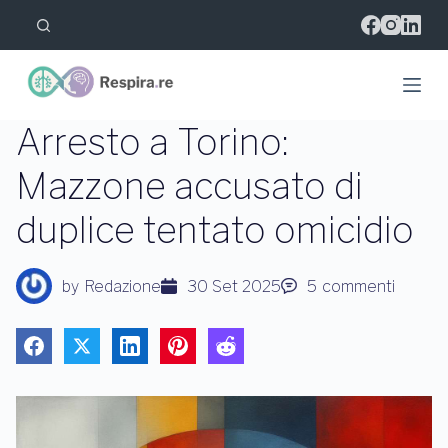
S
a
l
t
a
a
l
Arresto a Torino:
c
o
Mazzone accusato di
n
t
duplice tentato omicidio
e
n
u
t
by
Redazione
30 Set 2025
5
commenti
o