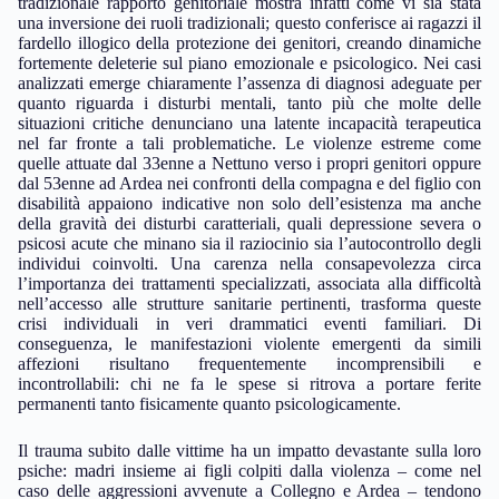
tradizionale rapporto genitoriale mostra infatti come vi sia stata
una inversione dei ruoli tradizionali; questo conferisce ai ragazzi il
fardello illogico della protezione dei genitori, creando dinamiche
fortemente deleterie sul piano emozionale e psicologico. Nei casi
analizzati emerge chiaramente l’assenza di diagnosi adeguate per
quanto riguarda i disturbi mentali, tanto più che molte delle
situazioni critiche denunciano una latente incapacità terapeutica
nel far fronte a tali problematiche. Le violenze estreme come
quelle attuate dal 33enne a Nettuno verso i propri genitori oppure
dal 53enne ad Ardea nei confronti della compagna e del figlio con
disabilità appaiono indicative non solo dell’esistenza ma anche
della gravità dei disturbi caratteriali, quali depressione severa o
psicosi acute che minano sia il raziocinio sia l’autocontrollo degli
individui coinvolti. Una carenza nella consapevolezza circa
l’importanza dei trattamenti specializzati, associata alla difficoltà
nell’accesso alle strutture sanitarie pertinenti, trasforma queste
crisi individuali in veri drammatici eventi familiari. Di
conseguenza, le manifestazioni violente emergenti da simili
affezioni risultano frequentemente incomprensibili e
incontrollabili: chi ne fa le spese si ritrova a portare ferite
permanenti tanto fisicamente quanto psicologicamente.
Il trauma subito dalle vittime ha un impatto devastante sulla loro
psiche: madri insieme ai figli colpiti dalla violenza – come nel
caso delle aggressioni avvenute a Collegno e Ardea – tendono