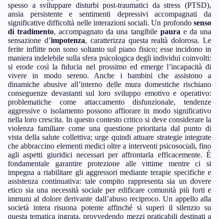
spesso a sviluppare disturbi post-traumatici da stress (PTSD),
ansia persistente e sentimenti depressivi accompagnati da
significative difficoltà nelle interazioni sociali. Un profondo
senso
di tradimento
, accompagnato da una tangibile
paura
e da una
sensazione d’
impotenza
, caratterizza questa realtà dolorosa. Le
ferite inflitte non sono soltanto sul piano fisico; esse incidono in
maniera indelebile sulla sfera psicologica degli individui coinvolti:
si erode così la fiducia nel prossimo ed emerge l’incapacità di
vivere in modo sereno. Anche i bambini che assistono a
dinamiche abusive all’interno delle mura domestiche rischiano
conseguenze devastanti sul loro sviluppo emotivo e operativo:
problematiche come attaccamento disfunzionale, tendenze
aggressive o isolamento possono affiorare in modo significativo
nella loro crescita. In questo contesto critico si deve considerare la
violenza familiare come una questione prioritaria dal punto di
vista della salute collettiva; urge quindi attuare strategie integrate
che abbraccino elementi medici oltre a interventi psicosociali, fino
agli aspetti giuridici necessari per affrontarla efficacemente. È
fondamentale garantire protezione alle vittime mentre ci si
impegna a riabilitare gli aggressori mediante terapie specifiche e
assistenza continuativa: tale compito rappresenta sia un dovere
etico sia una necessità sociale per edificare comunità più forti e
immuni al dolore derivante dall’abuso reciproco. Un appello alla
società intera risuona potente affinché si superi il silenzio su
questa tematica ingrata, provvedendo mezzi praticabili destinati a