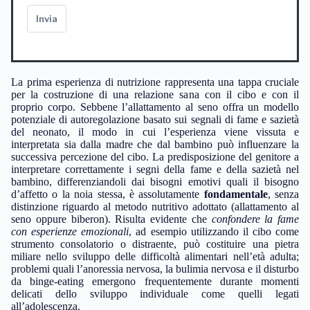
Invia
La prima esperienza di nutrizione rappresenta una tappa cruciale
per la costruzione di una relazione sana con il cibo e con il
proprio corpo. Sebbene l’allattamento al seno offra un modello
potenziale di autoregolazione basato sui segnali di fame e sazietà
del neonato, il modo in cui l’esperienza viene vissuta e
interpretata sia dalla madre che dal bambino può influenzare la
successiva percezione del cibo. La predisposizione del genitore a
interpretare correttamente i segni della fame e della sazietà nel
bambino, differenziandoli dai bisogni emotivi quali il bisogno
d’affetto o la noia stessa, è assolutamente
fondamentale
, senza
distinzione riguardo al metodo nutritivo adottato (allattamento al
seno oppure biberon). Risulta evidente che
confondere la fame
con esperienze emozionali
, ad esempio utilizzando il cibo come
strumento consolatorio o distraente, può costituire una pietra
miliare nello sviluppo delle difficoltà alimentari nell’età adulta;
problemi quali l’anoressia nervosa, la bulimia nervosa e il disturbo
da binge-eating emergono frequentemente durante momenti
delicati dello sviluppo individuale come quelli legati
all’adolescenza.