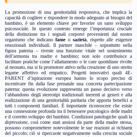
La promozione di una genitorialità responsiva, che implica la
capacità di cogliere e rispondere in modo adeguato ai bisogni del
bambino, è un elemento chiave per favorire un sano sviluppo
psicosociale. In questo contesto emerge l’importanza cruciale
della distinzione tra i segnali corporei provenienti dal nostro
organismo che indicano
fame
o
sazietà
, rispetto alle esigenze
emozionali individuali. Il partner maschile – soprattutto nella
figura paterna – riveste una funzione vitale nel sostenimento
dell’armonia tra madre e bambino; non solo contribuisce a
facilitare pratiche come l’allattamento o le cure quotidiane rivolte
al neonato, ma si fa promotore attivo nella creazione di uno stretto
legame affettivo ed empatico. Progetti innovativi quali 4E-
PARENT d’ispirazione europea hanno lo scopo preciso di
incentivare fin dalla fase prenatale una concreta partecipazione
paterna: questa evoluzione rappresenta un passo decisivo verso
l’abbandono degli stereotipi tradizionali inerenti ai generi e alla
realizzazione di una genitorialità paritaria che apporta benefici a
tutti i componenti familiari. È importante riconoscere che esiste
una connessione profonda tra il benessere psicologico delle madri
e il corretto sviluppo dei bambini. Condizioni patologiche quali la
depressione
, così come stati ansiosi da parte della madre stessa,
possono compromettere notevolmente le sue reazioni ai richiami
del piccolo; ciò si ripercuote negativamente sulla crescita sociale