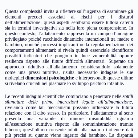
Questa complessità invita a riflettere sull’urgenza di esaminare gli
elementi precoci associati ai rischi per i disturbi
dell’alimentazione: questi aspetti sembrano essere tuttora carenti
sia in termini investigativi sia nella loro piena comprensione. In
questo contesto, l’allattamento rappresenta un campo d’indagine
privilegiato poiché racchiude dinamiche interazionali tra madre e
bambino, nonché processi implicanti nella regolamentazione dei
comportamenti alimentari; si rivela quindi essenziale identificare
possibili indicatori che pongono in luce vulnerabilità oppure
resilienza rispetto alle future difficoltà alimentari. Superato un
approccio riduttivo all’allattamento considerandolo solamente
come una prassi nutritiva, risulta necessario indagare le sue
molteplici
dimensioni psicologiche
e interpersonali; queste ultime
si rivelano cruciali nel plasmare lo sviluppo psichico infantile.
Le recenti indagini scientifiche cominciano a penetrare nelle
sottili
sfumature delle prime interazioni legate all’alimentazione
,
rivelando come tali meccanismi possano influenzare la futura
relazione con il cibo stesso. In particolare, l’allattamento al seno
presenta una variabile di minore misurabilità riguardo
all’assunzione nutritiva rispetto alla somministrazione tramite
biberon; quest’ultimo consente infatti alla madre di ottenere dati
più precisi su quanto viene ingerito dal bambino. La disparità