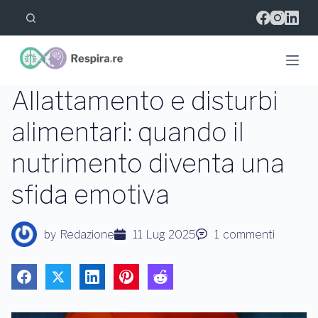
S
a
l
t
a
a
l
Allattamento e disturbi
c
o
alimentari: quando il
n
t
nutrimento diventa una
e
n
u
sfida emotiva
t
o
by
Redazione
11 Lug 2025
1
commenti