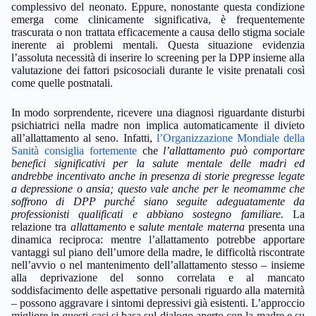
complessivo del neonato. Eppure, nonostante questa condizione
emerga come clinicamente significativa, è frequentemente
trascurata o non trattata efficacemente a causa dello stigma sociale
inerente ai problemi mentali. Questa situazione evidenzia
l’assoluta necessità di inserire lo screening per la DPP insieme alla
valutazione dei fattori psicosociali durante le visite prenatali così
come quelle postnatali.
In modo sorprendente, ricevere una diagnosi riguardante disturbi
psichiatrici nella madre non implica automaticamente il divieto
all’allattamento al seno. Infatti,
l’Organizzazione Mondiale della
Sanità consiglia fortemente
che
l’allattamento può comportare
benefici significativi per la salute mentale delle madri ed
andrebbe incentivato anche in presenza di storie pregresse legate
a depressione o ansia; questo vale anche per le neomamme che
soffrono di DPP purché siano seguite adeguatamente da
professionisti qualificati e abbiano sostegno familiare.
La
relazione tra
allattamento
e
salute mentale materna
presenta una
dinamica reciproca: mentre l’allattamento potrebbe apportare
vantaggi sul piano dell’umore della madre, le difficoltà riscontrate
nell’avvio o nel mantenimento dell’allattamento stesso – insieme
alla deprivazione del sonno correlata e al mancato
soddisfacimento delle aspettative personali riguardo alla maternità
– possono aggravare i sintomi depressivi già esistenti. L’approccio
migliore in questi casi si basa sul dialogo aperto con la madre e su