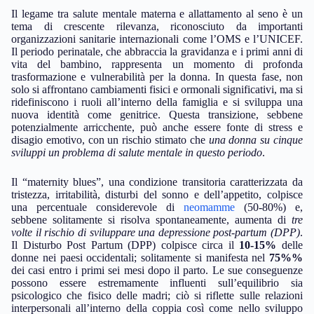
Il legame tra salute mentale materna e allattamento al seno è un
tema di crescente rilevanza, riconosciuto da importanti
organizzazioni sanitarie internazionali come l’OMS e l’UNICEF.
Il periodo perinatale, che abbraccia la gravidanza e i primi anni di
vita del bambino, rappresenta un momento di profonda
trasformazione e vulnerabilità per la donna. In questa fase, non
solo si affrontano cambiamenti fisici e ormonali significativi, ma si
ridefiniscono i ruoli all’interno della famiglia e si sviluppa una
nuova identità come genitrice. Questa transizione, sebbene
potenzialmente arricchente, può anche essere fonte di stress e
disagio emotivo, con un rischio stimato che
una donna su cinque
sviluppi un problema di salute mentale in questo periodo
.
Il “maternity blues”, una condizione transitoria caratterizzata da
tristezza, irritabilità, disturbi del sonno e dell’appetito, colpisce
una percentuale considerevole di
neomamme
(50-80%) e,
sebbene solitamente si risolva spontaneamente, aumenta di
tre
volte il rischio di sviluppare una depressione post-partum (DPP)
.
Il Disturbo Post Partum (DPP) colpisce circa il
10-15%
delle
donne nei paesi occidentali; solitamente si manifesta nel
75%%
dei casi entro i primi sei mesi dopo il parto. Le sue conseguenze
possono essere estremamente influenti sull’equilibrio sia
psicologico che fisico delle madri; ciò si riflette sulle relazioni
interpersonali all’interno della coppia così come nello sviluppo