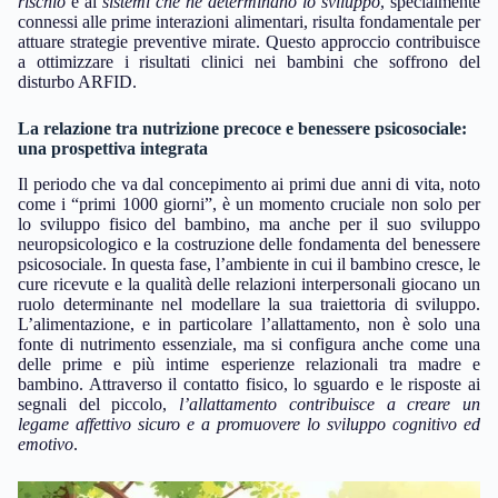
rischio
e ai
sistemi che ne determinano lo sviluppo
, specialmente
connessi alle prime interazioni alimentari, risulta fondamentale per
attuare strategie preventive mirate. Questo approccio contribuisce
a ottimizzare i risultati clinici nei bambini che soffrono del
disturbo ARFID.
La relazione tra nutrizione precoce e benessere psicosociale:
una prospettiva integrata
Il periodo che va dal concepimento ai primi due anni di vita, noto
come i “primi 1000 giorni”, è un momento cruciale non solo per
lo sviluppo fisico del bambino, ma anche per il suo sviluppo
neuropsicologico e la costruzione delle fondamenta del benessere
psicosociale. In questa fase, l’ambiente in cui il bambino cresce, le
cure ricevute e la qualità delle relazioni interpersonali giocano un
ruolo determinante nel modellare la sua traiettoria di sviluppo.
L’alimentazione, e in particolare l’allattamento, non è solo una
fonte di nutrimento essenziale, ma si configura anche come una
delle prime e più intime esperienze relazionali tra madre e
bambino. Attraverso il contatto fisico, lo sguardo e le risposte ai
segnali del piccolo,
l’allattamento contribuisce a creare un
legame affettivo sicuro e a promuovere lo sviluppo cognitivo ed
emotivo
.