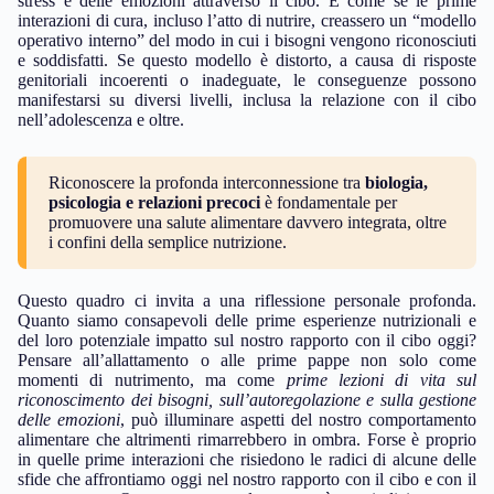
stress e delle emozioni attraverso il cibo. È come se le prime
interazioni di cura, incluso l’atto di nutrire, creassero un “modello
operativo interno” del modo in cui i bisogni vengono riconosciuti
e soddisfatti. Se questo modello è distorto, a causa di risposte
genitoriali incoerenti o inadeguate, le conseguenze possono
manifestarsi su diversi livelli, inclusa la relazione con il cibo
nell’adolescenza e oltre.
Riconoscere la profonda interconnessione tra
biologia,
psicologia e relazioni precoci
è fondamentale per
promuovere una salute alimentare davvero integrata, oltre
i confini della semplice nutrizione.
Questo quadro ci invita a una riflessione personale profonda.
Quanto siamo consapevoli delle prime esperienze nutrizionali e
del loro potenziale impatto sul nostro rapporto con il cibo oggi?
Pensare all’allattamento o alle prime pappe non solo come
momenti di nutrimento, ma come
prime lezioni di vita sul
riconoscimento dei bisogni, sull’autoregolazione e sulla gestione
delle emozioni
, può illuminare aspetti del nostro comportamento
alimentare che altrimenti rimarrebbero in ombra. Forse è proprio
in quelle prime interazioni che risiedono le radici di alcune delle
sfide che affrontiamo oggi nel nostro rapporto con il cibo e con il