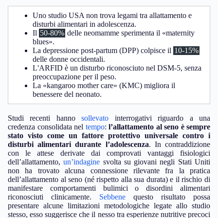
Uno studio USA non trova legami tra allattamento e
disturbi alimentari in adolescenza.
Il
50-80%
delle neomamme sperimenta il «maternity
blues».
La depressione post-partum (DPP) colpisce il
10-15%
delle donne occidentali.
L'ARFID è un disturbo riconosciuto nel DSM-5, senza
preoccupazione per il peso.
La «kangaroo mother care» (KMC) migliora il
benessere del neonato.
Studi recenti hanno
sollevato
interrogativi riguardo a una
credenza consolidata nel
tempo
:
l’allattamento al seno è sempre
stato visto come un fattore protettivo universale contro i
disturbi alimentari durante l’adolescenza
. In contraddizione
con le attese derivate dai comprovati vantaggi fisiologici
dell’allattamento,
un’indagine
svolta su giovani negli Stati Uniti
non ha trovato alcuna connessione rilevante fra la pratica
dell’allattamento al seno (né rispetto alla sua durata) e il rischio di
manifestare comportamenti bulimici o disordini alimentari
riconosciuti clinicamente.
Sebbene
questo risultato possa
presentare alcune limitazioni metodologiche legate allo studio
stesso, esso suggerisce che il nesso tra esperienze nutritive precoci