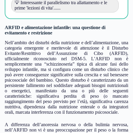
💡 Interessante il parallelismo tra allattamento e le
prime 'lezioni di vita'......
ARFID e alimentazione infantile: una questione di
evitamento e restrizione
Nell’ambito dei disturbi della nutrizione e dell’alimentazione, una
categoria emergente e meritevole di attenzione è il Disturbo
Evitante/Restrittivo dell’Assunzione di Cibo (ARFID),
ufficialmente riconosciuto nel DSM-5. L’ARFID non è
semplicemente una “schizzinoseria” tipica di alcune fasi dello
sviluppo infantile, ma si configura come un disturbo clinico che
può avere conseguenze significative sulla crescita e sul benessere
psicosociale del bambino. Questo disturbo è caratterizzato da un
persistente fallimento nel soddisfare adeguati bisogni nutrizionali
o energetici, manifestato da una o più delle seguenti
caratteristiche: significativa perdita di peso (o mancato
raggiungimento del peso previsto per l’età), significativa carenza
nutritiva, dipendenza dalla nutrizione enterale o da integratori
orali, marcata interferenza con il funzionamento psicosociale.
A differenza dell’anoressia nervosa o della bulimia nervosa,
nell’ARFID non vi è una preoccupazione per il peso o la forma