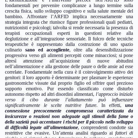
fondamentali per prevenire complicanze a lungo termine sulla
crescita fisica, sullo sviluppo cognitivo e sulla salute mentale del
bambino. Affrontare l’ARFID implica necessariamente una
strategia integrata che riunisce figure professionali quali pediatri,
nutrizionisti e psicologi; talvolta si rende necessaria la presenza di
terapisti occupazionali esperti in questioni relative alla
deglutizione e all’integrazione sensoriale. Il fulcro delle tecniche
terapeutiche è rappresentato dalla costruzione di uno spazio
culinario
sano ed accogliente
, oltre alla desensibilizzazione
progressiva verso gli alimenti percepiti come minacciosi; si pone
altresì attenzione all’acquisizione di nuove abitudini
nell’alimentazione e alla gestione delle paure o delle ansie ad esse
correlate. Fondamentale nella cura è il coinvolgimento attivo dei
genitori: il loro apporto è determinante per plasmare le esperienze
gastronomiche vissute dal proprio figlio ed offrire quel prezioso
supporto emotivo. Pur essendo classificato come disturbo
autonomo rispetto ad altri disordini alimentari,
l’approccio iniziale
verso il cibo durante l’allattamento può influenzare
significativamente le scelte nutritive future.
In effetti,
una
connessione precocemente compromessa caratterizzata da
insicurezze o reazioni non adeguate agli stimoli della fame o
della sazietà può accentuare i rischi per il piccolo nello sviluppo
di difficoltà legate all’alimentazione
, comprendenti condotte sia
restrittive che evasive. Un’attenta analisi riguardo ai
fattori di