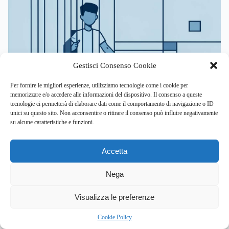
Gestisci Consenso Cookie
Per fornire le migliori esperienze, utilizziamo tecnologie come i cookie per
memorizzare e/o accedere alle informazioni del dispositivo. Il consenso a queste
tecnologie ci permetterà di elaborare dati come il comportamento di navigazione o ID
unici su questo sito. Non acconsentire o ritirare il consenso può influire negativamente
NEWS
SALUTE MENTALE
su alcune caratteristiche e funzioni.
Salute mentale giovanile: il servizio “AscoltaMi” è
Accetta
insufficiente per le fragilità dei ragazzi
Nega
By
Eleonora Mancini
1
Visualizza le preferenze
l’interrogazione parlamentare alla camera accende i
riflettori sulla cronica insufficienza…
Cookie Policy