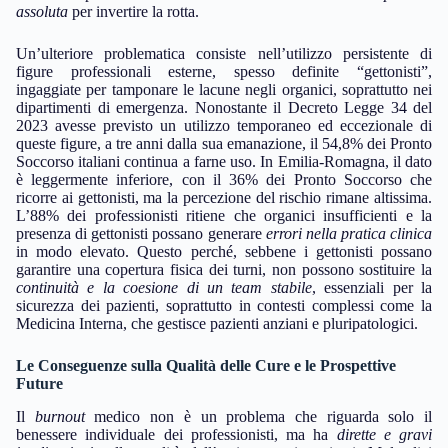
assoluta
per invertire la rotta.
Un’ulteriore problematica consiste nell’utilizzo persistente di
figure professionali esterne, spesso definite “gettonisti”,
ingaggiate per tamponare le lacune negli organici, soprattutto nei
dipartimenti di emergenza. Nonostante il Decreto Legge 34 del
2023 avesse previsto un utilizzo temporaneo ed eccezionale di
queste figure, a tre anni dalla sua emanazione, il 54,8% dei Pronto
Soccorso italiani continua a farne uso. In Emilia-Romagna, il dato
è leggermente inferiore, con il 36% dei Pronto Soccorso che
ricorre ai gettonisti, ma la percezione del rischio rimane altissima.
L’88% dei professionisti ritiene che organici insufficienti e la
presenza di gettonisti possano generare
errori nella pratica clinica
in modo elevato. Questo perché, sebbene i gettonisti possano
garantire una copertura fisica dei turni, non possono sostituire la
continuità e la coesione di un team stabile
, essenziali per la
sicurezza dei pazienti, soprattutto in contesti complessi come la
Medicina Interna, che gestisce pazienti anziani e pluripatologici.
Le Conseguenze sulla Qualità delle Cure e le Prospettive
Future
Il
burnout
medico non è un problema che riguarda solo il
benessere individuale dei professionisti, ma ha
dirette e gravi