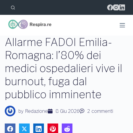
S
a
l
t
a
a
l
Allarme FADOI Emilia-
c
o
Romagna: l’80% dei
n
t
medici ospedalieri vive il
e
n
u
burnout, fuga dal
t
o
pubblico imminente
by
Redazione
8 Giu 2026
2
commenti