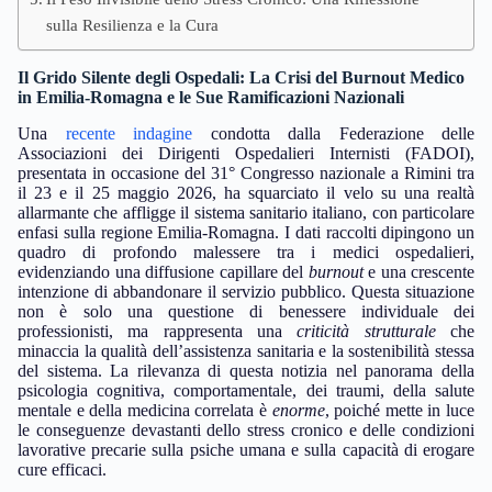
sulla Resilienza e la Cura
Il Grido Silente degli Ospedali: La Crisi del Burnout Medico
in Emilia-Romagna e le Sue Ramificazioni Nazionali
Una
recente indagine
condotta dalla Federazione delle
Associazioni dei Dirigenti Ospedalieri Internisti (FADOI),
presentata in occasione del 31° Congresso nazionale a Rimini tra
il 23 e il 25 maggio 2026, ha squarciato il velo su una realtà
allarmante che affligge il sistema sanitario italiano, con particolare
enfasi sulla regione Emilia-Romagna. I dati raccolti dipingono un
quadro di profondo malessere tra i medici ospedalieri,
evidenziando una diffusione capillare del
burnout
e una crescente
intenzione di abbandonare il servizio pubblico. Questa situazione
non è solo una questione di benessere individuale dei
professionisti, ma rappresenta una
criticità strutturale
che
minaccia la qualità dell’assistenza sanitaria e la sostenibilità stessa
del sistema. La rilevanza di questa notizia nel panorama della
psicologia cognitiva, comportamentale, dei traumi, della salute
mentale e della medicina correlata è
enorme
, poiché mette in luce
le conseguenze devastanti dello stress cronico e delle condizioni
lavorative precarie sulla psiche umana e sulla capacità di erogare
cure efficaci.