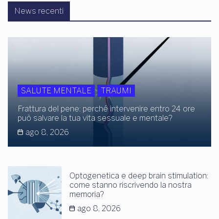
News recenti
SALUTE MENTALE
TRAUMI
Frattura del pene: perché intervenire entro 24 ore
può salvare la tua vita sessuale e mentale?
ago 8, 2026
Optogenetica e deep brain stimulation:
come stanno riscrivendo la nostra
memoria?
ago 8, 2026