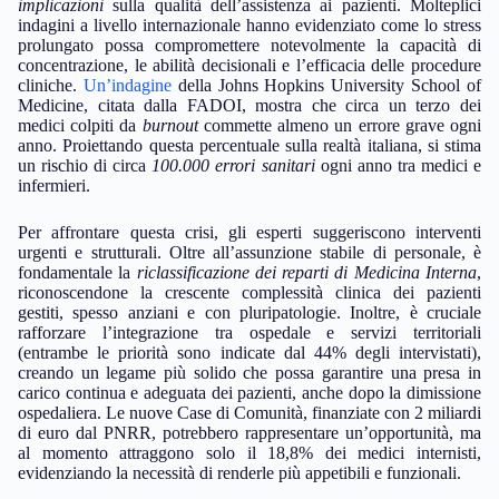
implicazioni
sulla qualità dell’assistenza ai pazienti. Molteplici
indagini a livello internazionale hanno evidenziato come lo stress
prolungato possa compromettere notevolmente la capacità di
concentrazione, le abilità decisionali e l’efficacia delle procedure
cliniche.
Un’indagine
della Johns Hopkins University School of
Medicine, citata dalla FADOI, mostra che circa un terzo dei
medici colpiti da
burnout
commette almeno un errore grave ogni
anno. Proiettando questa percentuale sulla realtà italiana, si stima
un rischio di circa
100.000 errori sanitari
ogni anno tra medici e
infermieri.
Per affrontare questa crisi, gli esperti suggeriscono interventi
urgenti e strutturali. Oltre all’assunzione stabile di personale, è
fondamentale la
riclassificazione dei reparti di Medicina Interna
,
riconoscendone la crescente complessità clinica dei pazienti
gestiti, spesso anziani e con pluripatologie. Inoltre, è cruciale
rafforzare l’integrazione tra ospedale e servizi territoriali
(entrambe le priorità sono indicate dal 44% degli intervistati),
creando un legame più solido che possa garantire una presa in
carico continua e adeguata dei pazienti, anche dopo la dimissione
ospedaliera. Le nuove Case di Comunità, finanziate con 2 miliardi
di euro dal PNRR, potrebbero rappresentare un’opportunità, ma
al momento attraggono solo il 18,8% dei medici internisti,
evidenziando la necessità di renderle più appetibili e funzionali.