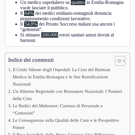
Un medico ospedaliero su
quattro
in Emilia-Romagna
vuole lasciare il pubblico.
Il
64%
dei medici emiliano-romagnoli denuncia
peggioramento condizioni lavorative.
Il
54,8%
dei Pronto Soccorso italiani usa ancora i
“gettonisti”.
Si stimano
100.000
errori sanitari annui dovuti al
burnout.
Indice dei contenuti
Il Grido Silente degli Ospedali: La Crisi del Burnout
Medico in Emilia-Romagna e le Sue Ramificazioni
Nazionali
Un Allarme Regionale con Risonanze Nazionali: I Numeri
della Crisi
Le Radici del Malessere: Carenza di Personale e
“Gettonisti”
Le Conseguenze sulla Qualità delle Cure e le Prospettive
Future
Il Peso Invisibile dello Stress Cronico: Una Riflessione