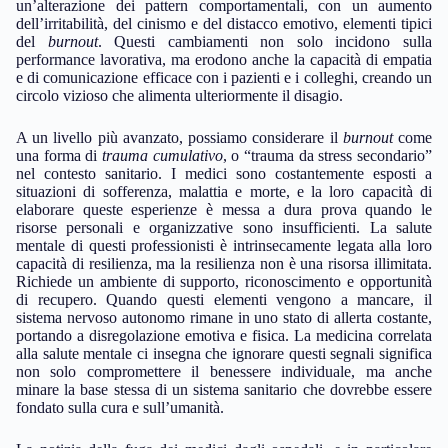
un’alterazione dei pattern comportamentali, con un aumento
dell’irritabilità, del cinismo e del distacco emotivo, elementi tipici
del
burnout
. Questi cambiamenti non solo incidono sulla
performance lavorativa, ma erodono anche la capacità di empatia
e di comunicazione efficace con i pazienti e i colleghi, creando un
circolo vizioso che alimenta ulteriormente il disagio.
A un livello più avanzato, possiamo considerare il
burnout
come
una forma di
trauma cumulativo
, o “trauma da stress secondario”
nel contesto sanitario. I medici sono costantemente esposti a
situazioni di sofferenza, malattia e morte, e la loro capacità di
elaborare queste esperienze è messa a dura prova quando le
risorse personali e organizzative sono insufficienti. La salute
mentale di questi professionisti è intrinsecamente legata alla loro
capacità di resilienza, ma la resilienza non è una risorsa illimitata.
Richiede un ambiente di supporto, riconoscimento e opportunità
di recupero. Quando questi elementi vengono a mancare, il
sistema nervoso autonomo rimane in uno stato di allerta costante,
portando a disregolazione emotiva e fisica. La medicina correlata
alla salute mentale ci insegna che ignorare questi segnali significa
non solo compromettere il benessere individuale, ma anche
minare la base stessa di un sistema sanitario che dovrebbe essere
fondato sulla cura e sull’umanità.