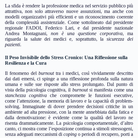
La sfida è rendere la professione medica nel servizio pubblico più
attrattiva, non solo attraverso nuove assunzioni, ma anche con
modelli organizzativi più efficienti e un riconoscimento coerente
della complessità assistenziale. Come sottolineato dal presidente
regionale FADOI, Federico Lari, e dal presidente nazionale
Andrea Montagnani,
non è una questione corporativa
, ma
riguarda la salute dei medici e, soprattutto, la
sicurezza dei
pazienti
.
Il Peso Invisibile dello Stress Cronico: Una Riflessione sulla
Resilienza e la Cura
Il fenomeno del
burnout
tra i medici, così vividamente descritto
dai dati emersi, ci spinge a una riflessione profonda sulla natura
umana e sulle sue risposte allo stress prolungato. Dal punto di
vista della psicologia cognitiva, il
burnout
si manifesta come una
stanchezza cognitiva
che compromette le funzioni esecutive,
come l’attenzione, la memoria di lavoro e la capacità di problem-
solving. Immaginate di dover prendere decisioni critiche in un
ambiente ad alta pressione, con la mente annebbiata dalla fatica e
dalla demotivazione: è evidente come la qualità del lavoro ne
risenta drammaticamente. La psicologia comportamentale, d’altro
canto, ci mostra come l’esposizione continua a stimoli stressogeni,
senza adeguati meccanismi di
coping
o periodi di recupero, porti a