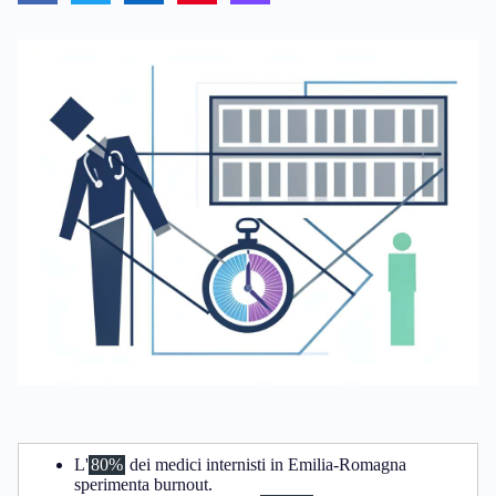
L'
80%
dei medici internisti in Emilia-Romagna
sperimenta burnout.