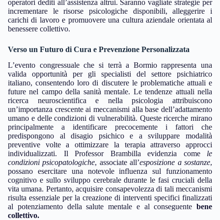
operatori dediti all’assistenza altrui. Saranno vagliate strategie per
incrementare le risorse psicologiche disponibili, alleggerire i
carichi di lavoro e promuovere una cultura aziendale orientata al
benessere collettivo.
Verso un Futuro di Cura e Prevenzione Personalizzata
L’evento congressuale che si terrà a Bormio rappresenta una
valida opportunità per gli specialisti del settore psichiatrico
italiano, consentendo loro di discutere le problematiche attuali e
future nel campo della sanità mentale. Le tendenze attuali nella
ricerca neuroscientifica e nella psicologia attribuiscono
un’importanza crescente ai meccanismi alla base dell’adattamento
umano e delle condizioni di vulnerabilità. Queste ricerche mirano
principalmente a identificare precocemente i fattori che
predispongono al disagio psichico e a sviluppare modalità
preventive volte a ottimizzare la terapia attraverso approcci
individualizzati. Il Professor Brambilla evidenzia come
le
condizioni psicopatologiche
, associate all’
esposizione a sostanze
,
possano esercitare una notevole influenza sul funzionamento
cognitivo e sullo sviluppo cerebrale durante le fasi cruciali della
vita umana. Pertanto, acquisire consapevolezza di tali meccanismi
risulta essenziale per la creazione di interventi specifici finalizzati
al potenziamento della salute mentale e al conseguente
bene
collettivo.