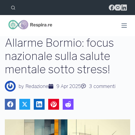
S
a
l
t
a
a
l
Allarme Bormio: focus
c
o
nazionale sulla salute
n
t
mentale sotto stress!
e
n
u
t
by
Redazione
9 Apr 2025
3
commenti
o