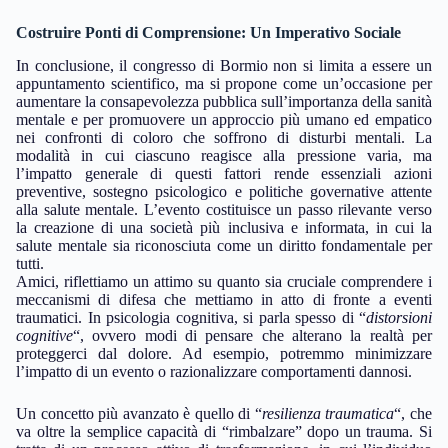
Costruire Ponti di Comprensione: Un Imperativo Sociale
In conclusione, il congresso di Bormio non si limita a essere un
appuntamento scientifico, ma si propone come un’occasione per
aumentare la consapevolezza pubblica sull’importanza della sanità
mentale e per promuovere un approccio più umano ed empatico
nei confronti di coloro che soffrono di disturbi mentali. La
modalità in cui ciascuno reagisce alla pressione varia, ma
l’impatto generale di questi fattori rende essenziali azioni
preventive, sostegno psicologico e politiche governative attente
alla salute mentale. L’evento costituisce un passo rilevante verso
la creazione di una società più inclusiva e informata, in cui la
salute mentale sia riconosciuta come un diritto fondamentale per
tutti.
Amici, riflettiamo un attimo su quanto sia cruciale comprendere i
meccanismi di difesa che mettiamo in atto di fronte a eventi
traumatici. In psicologia cognitiva, si parla spesso di “
distorsioni
cognitive
“, ovvero modi di pensare che alterano la realtà per
proteggerci dal dolore. Ad esempio, potremmo minimizzare
l’impatto di un evento o razionalizzare comportamenti dannosi.
Un concetto più avanzato è quello di “
resilienza traumatica
“, che
va oltre la semplice capacità di “rimbalzare” dopo un trauma. Si