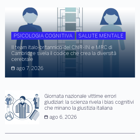
PSICOLOGIA COGNITIVA
SALUTE MENTALE
Il team italo-britannico del CNR-IN e MRC di
Cambridge svela il codice che crea la diversità
cerebrale
ago 7, 2026
Giornata nazionale vittime errori
giudiziari: la scienza rivela i bias cognitivi
che minano la giustizia italiana
ago 6, 2026