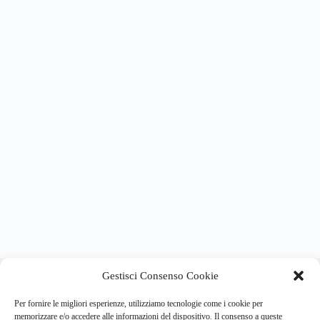
About this website
Gestisci Consenso Cookie
Respira.re
ogni giorno trova per te le notizie più importanti su
psicologia e salute mentale.
Per fornire le migliori esperienze, utilizziamo tecnologie come i cookie per
memorizzare e/o accedere alle informazioni del dispositivo. Il consenso a queste