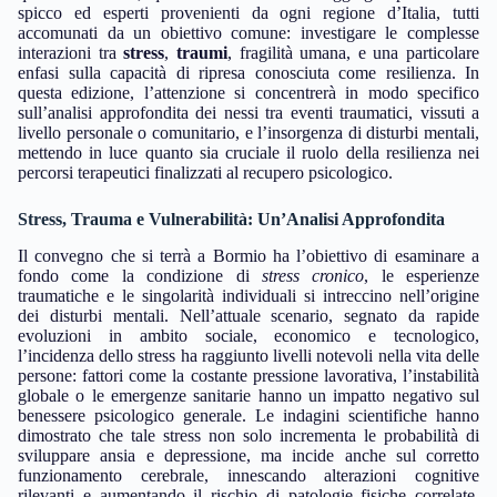
spicco ed esperti provenienti da ogni regione d’Italia, tutti
accomunati da un obiettivo comune: investigare le complesse
interazioni tra
stress
,
traumi
, fragilità umana, e una particolare
enfasi sulla capacità di ripresa conosciuta come resilienza. In
questa edizione, l’attenzione si concentrerà in modo specifico
sull’analisi approfondita dei nessi tra eventi traumatici, vissuti a
livello personale o comunitario, e l’insorgenza di disturbi mentali,
mettendo in luce quanto sia cruciale il ruolo della resilienza nei
percorsi terapeutici finalizzati al recupero psicologico.
Stress, Trauma e Vulnerabilità: Un’Analisi Approfondita
Il convegno che si terrà a Bormio ha l’obiettivo di esaminare a
fondo come la condizione di
stress cronico
, le esperienze
traumatiche e le singolarità individuali si intreccino nell’origine
dei disturbi mentali. Nell’attuale scenario, segnato da rapide
evoluzioni in ambito sociale, economico e tecnologico,
l’incidenza dello stress ha raggiunto livelli notevoli nella vita delle
persone: fattori come la costante pressione lavorativa, l’instabilità
globale o le emergenze sanitarie hanno un impatto negativo sul
benessere psicologico generale. Le indagini scientifiche hanno
dimostrato che tale stress non solo incrementa le probabilità di
sviluppare ansia e depressione, ma incide anche sul corretto
funzionamento cerebrale, innescando alterazioni cognitive
rilevanti e aumentando il rischio di patologie fisiche correlate.