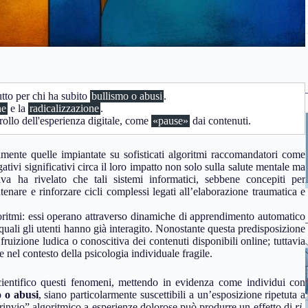
utto per chi ha subito
bullismo o abusi
.
ne
e la
radicalizzazione
.
trollo dell'esperienza digitale, come
«pause»
dai contenuti.
mente quelle impiantate su sofisticati algoritmi raccomandatori come
ivi significativi circa il loro impatto non solo sulla salute mentale ma
iva ha rivelato che tali sistemi informatici, sebbene concepiti per
enare e rinforzare cicli complessi legati all’elaborazione traumatica e
lgoritmi: essi operano attraverso dinamiche di apprendimento automatico
quali gli utenti hanno già interagito. Nonostante questa predisposizione
fruizione ludica o conoscitiva dei contenuti disponibili online; tuttavia
nel contesto della psicologia individuale fragile.
ientifico questi fenomeni, mettendo in evidenza come individui con
o o abusi
, siano particolarmente suscettibili a un’esposizione ripetuta a
“rinvio” algoritmico a esperienze dolorose può produrre un effetto di
ri-