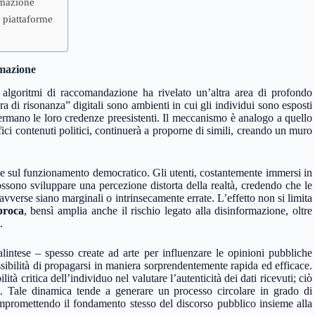
rmazione
e piattaforme
rmazione
i algoritmi di raccomandazione ha rivelato un’altra area di profondo
a di risonanza” digitali sono ambienti in cui gli individui sono esposti
ermano le loro credenze preesistenti. Il meccanismo è analogo a quello
fici contenuti politici, continuerà a proporne di simili, creando un muro
e sul funzionamento democratico. Gli utenti, costantemente immersi in
ssono sviluppare una percezione distorta della realtà, credendo che le
vverse siano marginali o intrinsecamente errate. L’effetto non si limita
proca
, bensì amplia anche il rischio legato alla disinformazione, oltre
.
intese – spesso create ad arte per influenzare le opinioni pubbliche
ssibilità di propagarsi in maniera sorprendentemente rapida ed efficace.
tà critica dell’individuo nel valutare l’autenticità dei dati ricevuti; ciò
i. Tale dinamica tende a generare un processo circolare in grado di
mpromettendo il fondamento stesso del discorso pubblico insieme alla