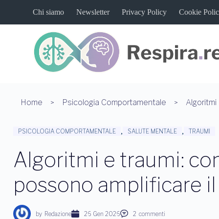
S
Chi siamo
Newsletter
Privacy Policy
Cookie Poli
a
l
t
a
a
l
c
o
n
t
Home
Psicologia Comportamentale
e
n
u
,
,
PSICOLOGIA COMPORTAMENTALE
SALUTE MENTALE
TRAUMI
t
o
Algoritmi e traumi: c
possono amplificare il
by
Redazione
26 Gen 2026
2
commenti