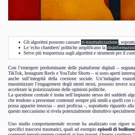
Gli algoritmi possono causare
ri-traumatizzazione
, sopratt
Le 'echo chambers' politiche amplificano la
disinformazio
Serve più trasparenza sugli algoritmi e strumenti per il con
Con l’emergere predominante delle piattaforme digitali – segnata
TikTok, Instagram Reels e YouTube Shorts – si sono aperti interrogat
anche sull’integrità della coesione sociale. Un’indagine esaust
massimizzare l’engagement degli utenti stessi, possono invece scat
accelerare la polarizzazione delle opinioni politiche.
La questione centrale è insita nell’impianto stesso dei suddetti a
che tendono a presentare contenuti sempre più simili a quelli con i 
possa apparire innocua – anzi proficua –, soprattutto riguardo alla 
questo meccanismo si rivela potenzialmente distruttivo specialmente 
Uno studio comportamentale recente ha analizzato con rigore sc
specifici trascorsi traumatici, quali ad esempio
episodi di bullism
contenuti tematicamente correlati ai loro traumi. Questo continuo 