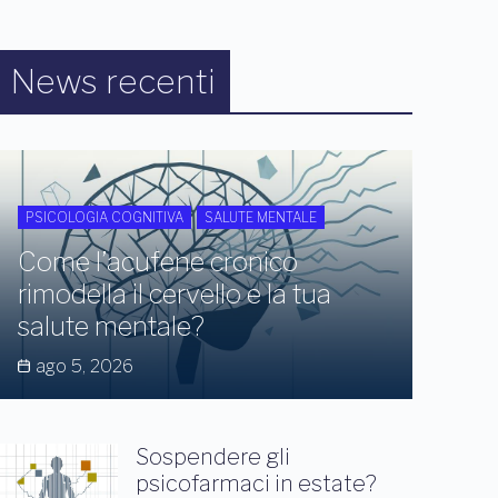
News recenti
PSICOLOGIA COGNITIVA
SALUTE MENTALE
Come l’acufene cronico
rimodella il cervello e la tua
salute mentale?
ago 5, 2026
Sospendere gli
psicofarmaci in estate?