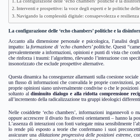
La configurazione delle ‘echo chambers’ politiche e la disinfo
Interventi e prospettive: la voce degli esperti e le politiche dell
Navigando la complessità digitale: consapevolezza e resilienza
La configurazione delle ‘echo chambers’ politiche e la disinfo
Accanto alla dimensione personale e psicologica, l’analisi degl
impatto: la
formazione di ‘echo chambers’ politiche
. Questi “camer
prevalentemente a informazioni, opinioni e punti di vista che conf
che rinforza i traumi: l’algoritmo, rilevando l’interazione con speci
insonorizzato che esclude prospettive alternative.
Questa dinamica ha conseguenze allarmanti sulla coesione sociale 
un flusso di informazioni che convalida le proprie convinzioni, po
proprie opinioni siano universalmente condivise o che le posizioni a
soltanto al
diminuito dialogo e alla ridotta comprensione reci
all’incremento della radicalizzazione tra gruppi ideologici differenti
Nelle cosiddette ‘echo chambers’, informazioni ingannevoli o mal
oppure accrescere il divario fra diversi orientamenti – hanno la po
L’assenza di interazioni con fonti variegate mina sensibilmente l’abili
lo rende più esposto a teorie che confermano i suoi preconcett
assicurare una
dilatazione progressiva delle posizioni estreme
, co