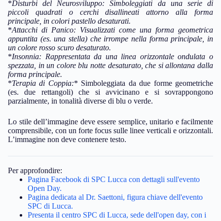
*
Disturbi del Neurosviluppo:
Simboleggiati da una serie di
piccoli quadrati o cerchi disallineati attorno alla forma
principale, in colori pastello desaturati.
*
Attacchi di Panico:
Visualizzati come una forma geometrica
appuntita (es. una stella) che irrompe nella forma principale, in
un colore rosso scuro desaturato.
*
Insonnia:
Rappresentata da una linea orizzontale ondulata o
spezzata, in un colore blu notte desaturato, che si allontana dalla
forma principale.
*
Terapia di Coppia:
* Simboleggiata da due forme geometriche
(es. due rettangoli) che si avvicinano e si sovrappongono
parzialmente, in tonalità diverse di blu o verde.
Lo stile dell’immagine deve essere semplice, unitario e facilmente
comprensibile, con un forte focus sulle linee verticali e orizzontali.
L’immagine non deve contenere testo.
Per approfondire:
Pagina Facebook di SPC Lucca con dettagli sull'evento
Open Day.
Pagina dedicata al Dr. Saettoni, figura chiave dell'evento
SPC di Lucca.
Presenta il centro SPC di Lucca, sede dell'open day, con i