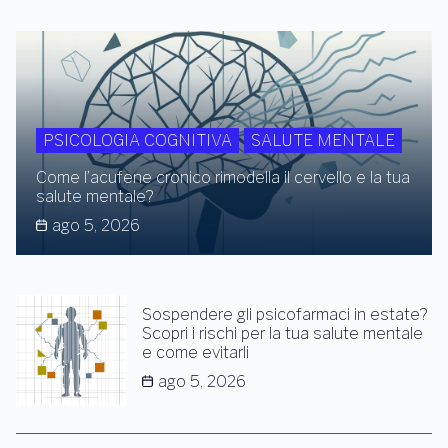
PSICOLOGIA COGNITIVA
SALUTE MENTALE
Come l’acufene cronico rimodella il cervello e la tua
salute mentale?
ago 5, 2026
Sospendere gli psicofarmaci in estate?
Scopri i rischi per la tua salute mentale
e come evitarli
ago 5, 2026