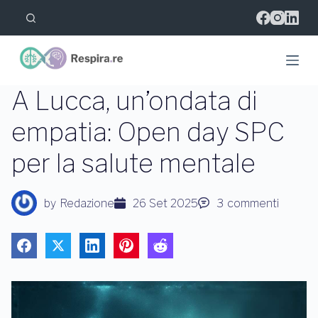
S
a
l
t
a
a
l
A Lucca, un’ondata di
c
o
empatia: Open day SPC
n
t
per la salute mentale
e
n
u
t
by
Redazione
26 Set 2025
3
commenti
o