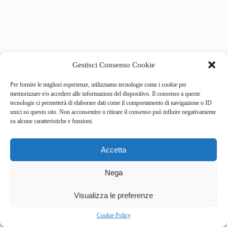
About this website
Gestisci Consenso Cookie
Respira.re
ogni giorno trova per te le notizie più importanti su
psicologia e salute mentale.
Per fornire le migliori esperienze, utilizziamo tecnologie come i cookie per
memorizzare e/o accedere alle informazioni del dispositivo. Il consenso a queste
tecnologie ci permetterà di elaborare dati come il comportamento di navigazione o ID
Address:
unici su questo sito. Non acconsentire o ritirare il consenso può influire negativamente
VIA USODIMARE 3 - 37138 - VERONA (VR)
su alcune caratteristiche e funzioni.
E-Mail:
Telefono:
info@respira.re
045-511-7681
Accetta
Network:
bullet-network.com
Nega
3
Visualizza le preferenze
Chi siamo
Newsletter
Privacy Policy
Cookie Policy
Bullet - Dynamic Solutions Srl P.IVA 02954300238 – REA
Cookie Policy
297983 Copyright © 2026