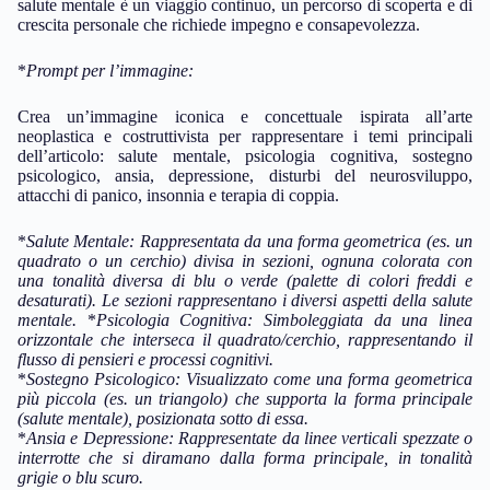
salute mentale è un viaggio continuo, un percorso di scoperta e di
crescita personale che richiede impegno e consapevolezza.
*
Prompt per l’immagine:
Crea un’immagine iconica e concettuale ispirata all’arte
neoplastica e costruttivista per rappresentare i temi principali
dell’articolo: salute mentale, psicologia cognitiva, sostegno
psicologico, ansia, depressione, disturbi del neurosviluppo,
attacchi di panico, insonnia e terapia di coppia.
*
Salute Mentale:
Rappresentata da una forma geometrica (es. un
quadrato o un cerchio) divisa in sezioni, ognuna colorata con
una tonalità diversa di blu o verde (palette di colori freddi e
desaturati). Le sezioni rappresentano i diversi aspetti della salute
mentale.
*
Psicologia Cognitiva:
Simboleggiata da una linea
orizzontale che interseca il quadrato/cerchio, rappresentando il
flusso di pensieri e processi cognitivi.
*
Sostegno Psicologico:
Visualizzato come una forma geometrica
più piccola (es. un triangolo) che supporta la forma principale
(salute mentale), posizionata sotto di essa.
*
Ansia e Depressione:
Rappresentate da linee verticali spezzate o
interrotte che si diramano dalla forma principale, in tonalità
grigie o blu scuro.