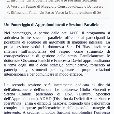
Insonnia: Un Problema Diffuso e le Possibili Soluzioni
Verso un Futuro di Maggiore Consapevolezza e Benessere
Riflessioni Finali: Un Passo Verso la Comprensione di Sé
Un Pomeriggio di Approfondimenti e Sessioni Parallele
Nel pomeriggio, a partire dalle ore 14:00, il programma si
articolerà in tre sessioni parallele, offrendo ai partecipanti la
possibilità di scegliere gli argomenti di maggiore interesse. La
prima sessione vedrà la dottoressa Sara Di Biase invitare a
riflettere sull’importanza del respiro come strumento di
consapevolezza e di gestione dello stress. Parallelamente, le
dottoresse Giovanna Panichi e Francesca Davini approfondiranno
il tema degli stili e delle strategie comunicative, fornendo ai
partecipanti gli strumenti per migliorare le proprie relazioni
interpersonali e per comunicare in modo efficace.
La seconda sessione sarà interamente dedicata ai disturbi
dell’attenzione e dell’umore. Le dottoresse Giulia Vincenti e
Serena Ciandri parleranno di DSA (Disturbi Specifici
dell’Apprendimento), ADHD (Disturbo da Deficit di Attenzione e
Iperattività), ansia e difficoltà nascoste, fornendo una panoramica
completa di queste problematiche e delle possibili strategie di
intervento. A seguire, il dottor Saettoni approfondirà l’universo