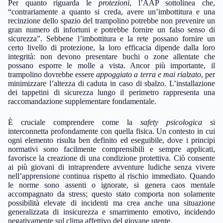
Per quanto riguarda le
protezioni
, l’AAP sottolinea che,
“contrariamente a quanto si creda, avere un’imbottitura e una
recinzione dello spazio del trampolino potrebbe non prevenire un
gran numero di infortuni e potrebbe fornire un falso senso di
sicurezza”. Sebbene l’imbottitura e la rete possano fornire un
certo livello di protezione, la loro efficacia dipende dalla loro
integrità: non devono presentare buchi o zone allentate che
possano esporre le molle a vista. Ancor più importante, il
trampolino dovrebbe essere
appoggiato a terra e mai rialzato
, per
minimizzare l’altezza di caduta in caso di sbalzo. L’installazione
dei tappetini di sicurezza lungo il perimetro rappresenta una
raccomandazione supplementare fondamentale.
È cruciale comprendere come la
safety psicologica
si
interconnetta profondamente con quella fisica. Un contesto in cui
ogni elemento risulta ben definito ed eseguibile, dove i principi
normativi sono facilmente comprensibili e sempre applicati,
favorisce la creazione di una condizione protettiva. Ciò consente
ai più giovani di intraprendere avventure ludiche senza vivere
nell’apprensione continua rispetto al rischio immediato. Quando
le norme sono assenti o ignorate, si genera caos mentale
accompagnato da stress; questo stato comporta non solamente
possibilità elevate di incidenti ma crea anche una situazione
generalizzata di insicurezza e smarrimento emotivo, incidendo
negativamente sul clima affettivo del giovane utente.