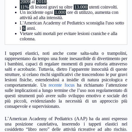
2009
al
2018
.
11%
di lesioni gravi su oltre
13.000
utenti coinvolti.
Un incidente ogni
1.000
ore di utilizzo, aumenta con
attività ad alta intensità.
L'American Academy of Pediatrics sconsiglia l'uso sotto
i
6
anni.
Vietare salti mortali per evitare lesioni craniche e alla
colonna.
I tappeti elastici, noti anche come salta-salta o trampolini,
rappresentano da tempo una fonte inesauribile di divertimento per
i bambini, capaci di regalare momenti di pura euforia attraverso
salti e acrobazie. Tuttavia, dietro l’apparente innocuità di queste
strutture, si celano rischi significativi che trascendono le pur gravi
lesioni fisiche, estendendosi a insidie di natura psicologica e
comportamentale. Un
recente focus
ha richiamato l’attenzione
sulle implicazioni a lungo termine che l’uso non regolamentato di
questi strumenti può avere sullo sviluppo emotivo e sociale dei
più piccoli, evidenziando la necessità di un approccio più
consapevole e supervisionato.
L’American Academy of Pediatrics (AAP) ha da anni espresso
una posizione cautelativa, inserendo i tappeti elastici nel
cosiddetto “libro nero” delle attività ricreative ad alto rischio.