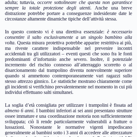
adulta; tuttavia,
occorre sottolineare che questa non garantisce
sempre la totale protezione degli utenti
. Anche una breve
distrazione potrebbe portare a conseguenze indesiderate date le
circostanze altamente dinamiche tipiche dell’attività stessa.
In questo contesto vi è una direttiva essenziale:
è necessario
consentire il salto esclusivamente a un singolo bambino alla
volta
. Questa misura protettiva potrebbe apparire restrittiva ai più,
ma riveste carattere indispensabile nel prevenire incontri
accidentali tra gli utilizzatori – eventi questi che sono fra le fonti
predominanti d’infortunio anche severo. Inoltre, il potenziale
incremento del rischio connesso all’atterraggio scorretto o al
disarcionamento dal trampolino diventa notevolmente superiore
quando si ammettono contemporaneamente vari ragazzi sullo
stesso attrezzo ginnico. Le statistiche mostrano chiaramente come
gli incidenti si verifichino prevalentemente nel momento in cui più
individui effettuano salti simultanei.
La soglia d’età consigliata per utilizzare i trampolini è fissata ad
almeno 6 anni
. I bambini inferiori ai sei anni presentano strutture
ossee immature e una coordinazione motoria non sufficientemente
sviluppata; ciò li rende particolarmente vulnerabili a fratture o
lussazioni. Nonostante le normative vigenti impediscano
generalmente ai bambini sotto i 3 anni di accedere alle attrezzature