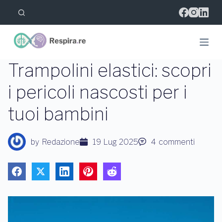
S
a
l
t
a
a
l
Trampolini elastici: scopri
c
o
i pericoli nascosti per i
n
t
tuoi bambini
e
n
u
t
by
Redazione
19 Lug 2025
4
commenti
o