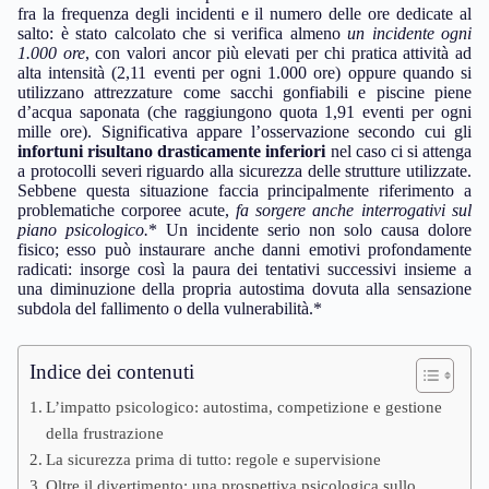
fra la frequenza degli incidenti e il numero delle ore dedicate al
salto: è stato calcolato che si verifica almeno
un incidente ogni
1.000 ore
, con valori ancor più elevati per chi pratica attività ad
alta intensità (2,11 eventi per ogni 1.000 ore) oppure quando si
utilizzano attrezzature come sacchi gonfiabili e piscine piene
d’acqua saponata (che raggiungono quota 1,91 eventi per ogni
mille ore). Significativa appare l’osservazione secondo cui gli
infortuni risultano drasticamente inferiori
nel caso ci si attenga
a protocolli severi riguardo alla sicurezza delle strutture utilizzate.
Sebbene questa situazione faccia principalmente riferimento a
problematiche corporee acute,
fa sorgere anche interrogativi sul
piano psicologico.
* Un incidente serio non solo causa dolore
fisico; esso può instaurare anche danni emotivi profondamente
radicati: insorge così la paura dei tentativi successivi insieme a
una diminuzione della propria autostima dovuta alla sensazione
subdola del fallimento o della vulnerabilità.*
Indice dei contenuti
L’impatto psicologico: autostima, competizione e gestione
della frustrazione
La sicurezza prima di tutto: regole e supervisione
Oltre il divertimento: una prospettiva psicologica sullo