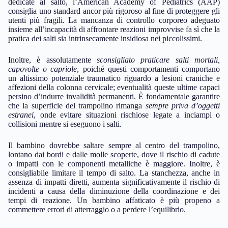
dedicate al salto, l’American Academy of Pediatrics (AAP)
consiglia uno standard ancor più rigoroso al fine di proteggere gli
utenti più fragili. La mancanza di controllo corporeo adeguato
insieme all’incapacità di affrontare reazioni improvvise fa sì che la
pratica dei salti sia intrinsecamente insidiosa nei piccolissimi.
Inoltre, è assolutamente
sconsigliato praticare salti mortali,
capovolte o capriole
, poiché questi comportamenti comportano
un altissimo potenziale traumatico riguardo a lesioni craniche e
affezioni della colonna cervicale; eventualità queste ultime capaci
persino d’indurre invalidità permanenti. È fondamentale garantire
che la superficie del trampolino rimanga
sempre priva d’oggetti
estranei
, onde evitare situazioni rischiose legate a inciampi o
collisioni mentre si eseguono i salti.
Il bambino dovrebbe saltare sempre al centro del trampolino,
lontano dai bordi e dalle molle scoperte, dove il rischio di cadute
o impatti con le componenti metalliche è maggiore. Inoltre, è
consigliabile limitare il tempo di salto. La stanchezza, anche in
assenza di impatti diretti, aumenta significativamente il rischio di
incidenti a causa della diminuzione della coordinazione e dei
tempi di reazione. Un bambino affaticato è più propeno a
commettere errori di atterraggio o a perdere l’equilibrio.