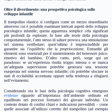
Oltre il divertimento: una prospettiva psicologica sullo
sviluppo infantile
Il trampolino elastico si configura come un mezzo straordinario
attraverso cui è possibile esaminare intricati aspetti dello sviluppo
psicologico infantile; questa apparenza semplice cela significati
più profondi da esplorare. In base alle teorie della psicologia
comportamentale, l’atto stesso di saltare provoca una stimolazione
nel sistema vestibolare; quest’ultimo è imprescindibile per
garantire sia
l’equilibrio
che la
propriocezione
. Entrambi gli
elementi sono essenziali per il mantenimento del benessere psico-
emotivo del bambino. D’altro canto, però, sorge qui un
paradosso: se un’esperienza risulta troppo intensa o se manca
un’adeguata supervisione potrebbe generarsi una tensione
esasperata nel sistema nervoso infantile; ciò potrebbe sfociare in
stati di eccitabilità accentuata oppure nella tendenza a rifugiarsi
nell’evitamento.
Considerando ora le basi della psicologia cognitiva emergono
evidenze
riguardo all’importanza dell’ambiente ordinato ed
equilibrato nei processi formativi dei giovani individui. Un
contesto dotato di confini chiari e indicazioni prevedibili – come
quelle associate all’utilizzo corretto del trampolino (ad esempio