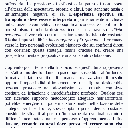
rafforzarla. La pressione di esibirsi o la paura di non essere
all’altezza delle aspettative, proprie o altrui, può generare ansia e
un’immagine negativa di sé.
L’esperienza sportiva sul
trampolino deve essere interpretata
primariamente in chiave
ludica anziché competitiva; ciò significa riconoscere che il trionfo
non si misura tramite la destrezza tecnica ma attraverso il
diletto
personale
, favorendo così una maturazione individuale costante.
Risulta imprescindibile
incoraggiare i più giovani
ad orientarsi
verso le loro personali evoluzioni piuttosto che sui confronti diretti
con coetanei; questa strategia risulta cruciale nel creare una
prospettiva mentale propositiva e una sana autovalutazione.
Coprendo poi il tema della frustrazione: quest’ultima rappresenta
senz’altro uno dei fondamenti psicologici suscettibili all’influenza
formativa. Infatti, eventi quali la mancata realizzazione di un salto
oppure l’impossibilità d’implementare una figura desiderabile
possono provocare nei giovanissimi stati emotivi complessi
costituiti da irritazione e insoddisfazione profonda. Qualora essi
non ricevano supporto metodologico adeguato nell’affrontarli,
potrebbe emergere un pattern disfunzionale nell’adozione delle
strategie per farvi fronte; spesso optano per eludere circostanze
considerate sfidanti al posto d’impararne da eventuali cadute o
difficoltà incontrate durante il percorso d’apprendimento. Infine
dunque,
creando contesti dove prova ed errore sono visti