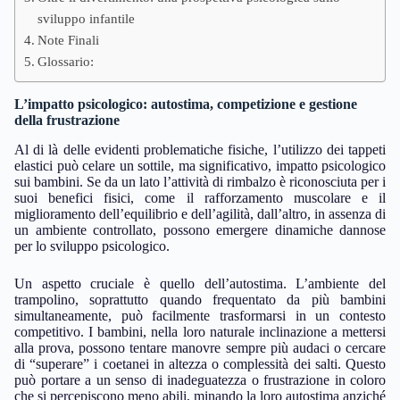
sviluppo infantile
Note Finali
Glossario:
L’impatto psicologico: autostima, competizione e gestione
della frustrazione
Al di là delle evidenti problematiche fisiche, l’utilizzo dei tappeti
elastici può celare un sottile, ma significativo, impatto psicologico
sui bambini. Se da un lato l’attività di rimbalzo è riconosciuta per i
suoi benefici fisici, come il rafforzamento muscolare e il
miglioramento dell’equilibrio e dell’agilità, dall’altro, in assenza di
un ambiente controllato, possono emergere dinamiche dannose
per lo sviluppo psicologico.
Un aspetto cruciale è quello dell’autostima. L’ambiente del
trampolino, soprattutto quando frequentato da più bambini
simultaneamente, può facilmente trasformarsi in un contesto
competitivo. I bambini, nella loro naturale inclinazione a mettersi
alla prova, possono tentare manovre sempre più audaci o cercare
di “superare” i coetanei in altezza o complessità dei salti. Questo
può portare a un senso di inadeguatezza o frustrazione in coloro
che si percepiscono meno abili, minando la loro autostima anziché