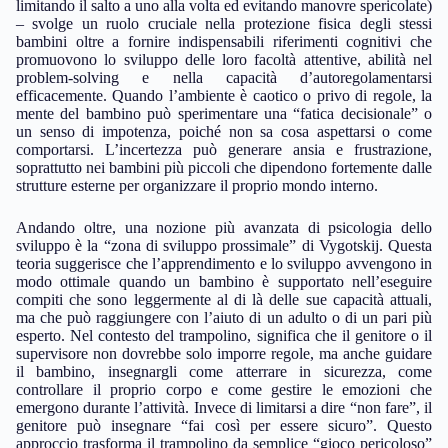
limitando il salto a uno alla volta ed evitando manovre spericolate)
– svolge un ruolo cruciale nella protezione fisica degli stessi
bambini oltre a fornire indispensabili riferimenti cognitivi che
promuovono lo sviluppo delle loro facoltà attentive, abilità nel
problem-solving e nella capacità d’autoregolamentarsi
efficacemente. Quando l’ambiente è caotico o privo di regole, la
mente del bambino può sperimentare una “fatica decisionale” o
un senso di impotenza, poiché non sa cosa aspettarsi o come
comportarsi. L’incertezza può generare ansia e frustrazione,
soprattutto nei bambini più piccoli che dipendono fortemente dalle
strutture esterne per organizzare il proprio mondo interno.
Andando oltre, una nozione più avanzata di psicologia dello
sviluppo è la “zona di sviluppo prossimale” di Vygotskij. Questa
teoria suggerisce che l’apprendimento e lo sviluppo avvengono in
modo ottimale quando un bambino è supportato nell’eseguire
compiti che sono leggermente al di là delle sue capacità attuali,
ma che può raggiungere con l’aiuto di un adulto o di un pari più
esperto. Nel contesto del trampolino, significa che il genitore o il
supervisore non dovrebbe solo imporre regole, ma anche guidare
il bambino, insegnargli come atterrare in sicurezza, come
controllare il proprio corpo e come gestire le emozioni che
emergono durante l’attività. Invece di limitarsi a dire “non fare”, il
genitore può insegnare “fai così per essere sicuro”. Questo
approccio trasforma il trampolino da semplice “gioco pericoloso”