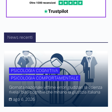
News recenti
PSICOLOGIA COGNITIVA
PSICOLOGIA COMPORTAMENTALE
Giornata nazionale vittime errori giudiziari: la scienza
rivela i bias cognitivi che minano la giustizia italiana
ago 6, 2026