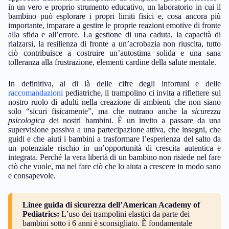
in un vero e proprio strumento educativo, un laboratorio in cui il
bambino può esplorare i propri limiti fisici e, cosa ancora più
importante, imparare a gestire le proprie reazioni emotive di fronte
alla sfida e all’errore. La gestione di una caduta, la capacità di
rialzarsi, la resilienza di fronte a un’acrobazia non riuscita, tutto
ciò contribuisce a costruire un’autostima solida e una sana
tolleranza alla frustrazione, elementi cardine della salute mentale.
In definitiva, al di là delle cifre degli infortuni e delle
raccomandazioni
pediatriche, il trampolino ci invita a riflettere sul
nostro ruolo di adulti nella creazione di ambienti che non siano
solo “sicuri fisicamente”, ma che nutrano anche la
sicurezza
psicologica
dei nostri bambini. È un invito a passare da una
supervisione passiva a una partecipazione attiva, che insegni, che
guidi e che aiuti i bambini a trasformare l’esperienza del salto da
un potenziale rischio in un’opportunità di crescita autentica e
integrata. Perché la vera libertà di un bambino non risiede nel fare
ciò che vuole, ma nel fare ciò che lo aiuta a crescere in modo sano
e consapevole.
Linee guida di sicurezza dell’American Academy of
Pediatrics:
L’uso dei trampolini elastici da parte dei
bambini sotto i 6 anni è sconsigliato. È fondamentale