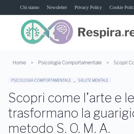
S
Chi siamo
Newsletter
Privacy Policy
Cookie Poli
a
l
t
a
a
l
c
o
n
t
Home
Psicologia Comportamentale
e
n
u
,
PSICOLOGIA COMPORTAMENTALE
SALUTE MENTALE
t
o
Scopri come l’arte e l
trasformano la guarigio
metodo S. O. M. A.