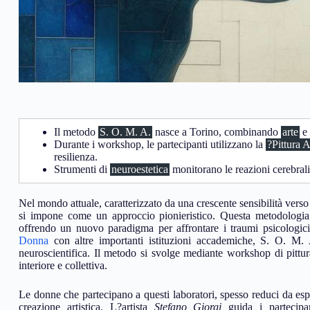
Il metodo
S. O. M. A.
nasce a Torino, combinando
arte
e
Durante i workshop, le partecipanti utilizzano la
?Pittura 
resilienza.
Strumenti di
neuroestetica
monitorano le reazioni cerebrali
Nel mondo attuale, caratterizzato da una crescente sensibilità vers
si impone come un approccio pionieristico. Questa metodologia
offrendo un nuovo paradigma per affrontare i traumi psicologici
Donna
con altre importanti istituzioni accademiche, S. O. M.
neuroscientifica. Il metodo si svolge mediante workshop di pittur
interiore e collettiva.
Le donne che partecipano a questi laboratori, spesso reduci da esp
creazione artistica. L?artista
Stefano Giorgi
guida i partecipa