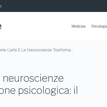
cy
Medicina
Psicologia
Scopri Come L’arte E Le Neuroscienze Trasformano La Guarigione Psicologica: Il Metodo S. O. M. A.
e neuroscienze
ne psicologica: il