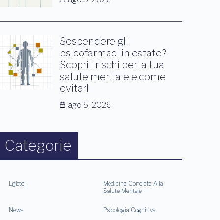
Sospendere gli
psicofarmaci in estate?
Scopri i rischi per la tua
salute mentale e come
evitarli
ago 5, 2026
Categorie
Lgbtq
Medicina Correlata Alla
Salute Mentale
News
Psicologia Cognitiva