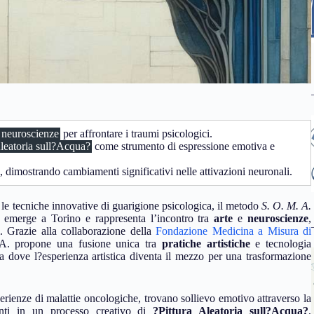
neuroscienze
per affrontare i traumi psicologici.
Aleatoria sull?Acqua?
come strumento di espressione emotiva e
, dimostrando cambiamenti significativi nelle attivazioni neuronali.
o le tecniche innovative di guarigione psicologica, il metodo
S. O. M. A.
 emerge a Torino e rappresenta l’incontro tra
arte
e
neuroscienze
,
. Grazie alla collaborazione della
Fondazione Medicina a Misura di
 A. propone una fusione unica tra
pratiche artistiche
e tecnologia
a dove l?esperienza artistica diventa il mezzo per una trasformazione
erienze di malattie oncologiche, trovano sollievo emotivo attraverso la
nti in un processo creativo di
?Pittura Aleatoria sull?Acqua?
,