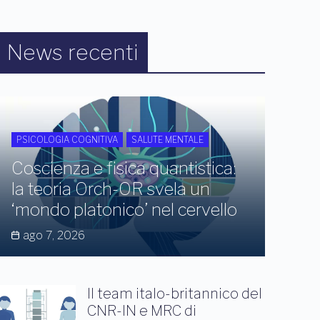
News recenti
PSICOLOGIA COGNITIVA
SALUTE MENTALE
Coscienza e fisica quantistica:
la teoria Orch-OR svela un
‘mondo platonico’ nel cervello
ago 7, 2026
Il team italo-britannico del
CNR-IN e MRC di