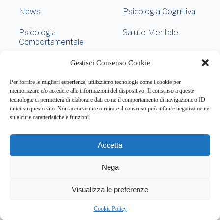
News
Psicologia Cognitiva
Psicologia
Salute Mentale
Comportamentale
Gestisci Consenso Cookie
About this website
Per fornire le migliori esperienze, utilizziamo tecnologie come i cookie per
memorizzare e/o accedere alle informazioni del dispositivo. Il consenso a queste
Respira.re
ogni giorno trova per te le notizie più importanti su
tecnologie ci permetterà di elaborare dati come il comportamento di navigazione o ID
psicologia e salute mentale.
unici su questo sito. Non acconsentire o ritirare il consenso può influire negativamente
su alcune caratteristiche e funzioni.
Address:
VIA USODIMARE 3 - 37138 - VERONA (VR)
Accetta
E-Mail:
Telefono:
info@respira.re
045-511-7681
Nega
Network:
5
bullet-network.com
Visualizza le preferenze
Cookie Policy