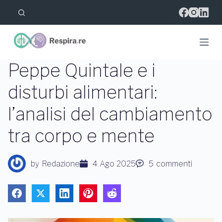
S
a
l
t
a
a
l
Peppe Quintale e i
c
o
disturbi alimentari:
n
t
l’analisi del cambiamento
e
n
u
tra corpo e mente
t
o
by
Redazione
4 Ago 2025
5
commenti