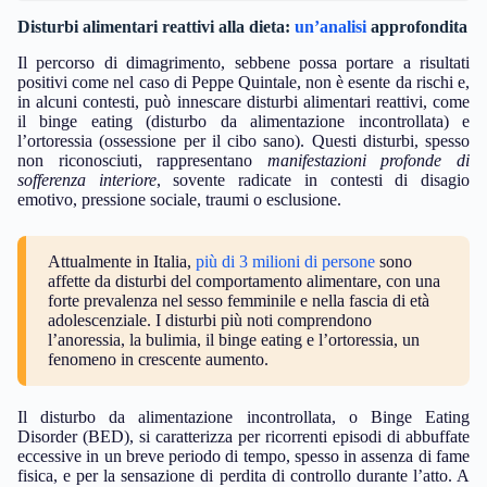
Disturbi alimentari reattivi alla dieta:
un’analisi
approfondita
Il percorso di dimagrimento, sebbene possa portare a risultati
positivi come nel caso di Peppe Quintale, non è esente da rischi e,
in alcuni contesti, può innescare disturbi alimentari reattivi, come
il binge eating (disturbo da alimentazione incontrollata) e
l’ortoressia (ossessione per il cibo sano). Questi disturbi, spesso
non riconosciuti, rappresentano
manifestazioni profonde di
sofferenza interiore
, sovente radicate in contesti di disagio
emotivo, pressione sociale, traumi o esclusione.
Attualmente in Italia,
più di 3 milioni di persone
sono
affette da disturbi del comportamento alimentare, con una
forte prevalenza nel sesso femminile e nella fascia di età
adolescenziale. I disturbi più noti comprendono
l’anoressia, la bulimia, il binge eating e l’ortoressia, un
fenomeno in crescente aumento.
Il disturbo da alimentazione incontrollata, o Binge Eating
Disorder (BED), si caratterizza per ricorrenti episodi di abbuffate
eccessive in un breve periodo di tempo, spesso in assenza di fame
fisica, e per la sensazione di perdita di controllo durante l’atto. A