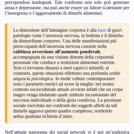
percependosi inadeguati. Tale confronto non solo può generare
ansia e depressione, ma può anche essere un fattore scatenante per
l’insorgenza o l’aggravamento di disturbi alimentari.
La distorsione dell’immagine corporea è alla
base
di gravi
patologie come l’anoressia nervosa, la bulimia e il disturbo
da dismorfismo corporeo. Una delle manifestazioni più
preoccupanti dell’anoressia nervosa consiste nella
rabbiosa avversione all’aumento ponderale
,
accompagnata da una visione distorta della corporeità
personale che conduce a restrizioni alimentari estreme.
Non ci troviamo dinanzi a meri capricci infantili; al
contrario, queste situazioni riflettono una profonda
sottile
angoscia psicologica
. In molte culture contemporanee
sono i parametri estetici ad avere la meglio: nel nostro
contesto socioculturale attuale avviene infatti che un corpo
magro venga idolatrato quale simbolo incontrastato del
successo individuale o della gioia condivisa. La pressione
sociale esercitata nei confronti dei soggetti affetti da tali
disturbi aggrava questo quadro complesso, rendendo
ardua qualsiasi richiesta d’aiuto.
Nell’attuale panorama dei social network vi è poi un’esplosiva