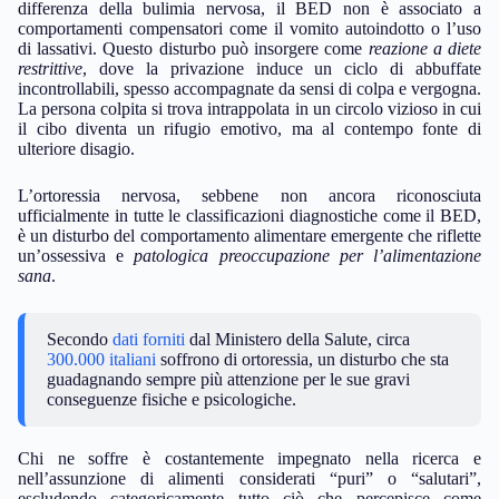
differenza della bulimia nervosa, il BED non è associato a
comportamenti compensatori come il vomito autoindotto o l’uso
di lassativi. Questo disturbo può insorgere come
reazione a diete
restrittive
, dove la privazione induce un ciclo di abbuffate
incontrollabili, spesso accompagnate da sensi di colpa e vergogna.
La persona colpita si trova intrappolata in un circolo vizioso in cui
il cibo diventa un rifugio emotivo, ma al contempo fonte di
ulteriore disagio.
L’ortoressia nervosa, sebbene non ancora riconosciuta
ufficialmente in tutte le classificazioni diagnostiche come il BED,
è un disturbo del comportamento alimentare emergente che riflette
un’ossessiva e
patologica preoccupazione per l’alimentazione
sana
.
Secondo
dati forniti
dal Ministero della Salute, circa
300.000 italiani
soffrono di ortoressia, un disturbo che sta
guadagnando sempre più attenzione per le sue gravi
conseguenze fisiche e psicologiche.
Chi ne soffre è costantemente impegnato nella ricerca e
nell’assunzione di alimenti considerati “puri” o “salutari”,
escludendo categoricamente tutto ciò che percepisce come