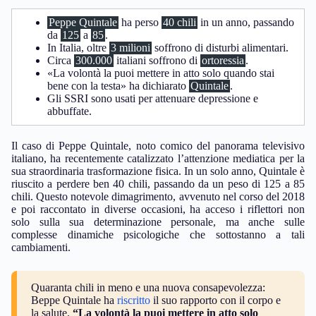
Peppe Quintale
ha perso
40 chili
in un anno, passando
da
125
a
85
.
In Italia, oltre
3 milioni
soffrono di disturbi alimentari.
Circa
300.000
italiani soffrono di
ortoressia
.
«La volontà la puoi mettere in atto solo quando stai
bene con la testa» ha dichiarato
Quintale
.
Gli SSRI sono usati per attenuare depressione e
abbuffate.
Il caso di Peppe Quintale, noto comico del panorama televisivo
italiano, ha recentemente catalizzato l’attenzione mediatica per la
sua straordinaria trasformazione fisica. In un solo anno, Quintale è
riuscito a perdere ben 40 chili, passando da un peso di 125 a 85
chili. Questo notevole dimagrimento, avvenuto nel corso del 2018
e poi raccontato in diverse occasioni, ha acceso i riflettori non
solo sulla sua determinazione personale, ma anche sulle
complesse dinamiche psicologiche che sottostanno a tali
cambiamenti.
Quaranta chili in meno e una nuova consapevolezza:
Beppe Quintale ha
riscritto
il suo rapporto con il corpo e
la salute.
“La volontà la puoi mettere in atto solo