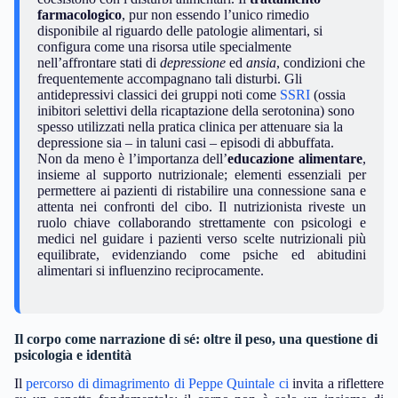
farmacologico
, pur non essendo l’unico rimedio
disponibile al riguardo delle patologie alimentari, si
configura come una risorsa utile specialmente
nell’affrontare stati di
depressione
ed
ansia
, condizioni che
frequentemente accompagnano tali disturbi. Gli
antidepressivi classici dei gruppi noti come
SSRI
(ossia
inibitori selettivi della ricaptazione della serotonina) sono
spesso utilizzati nella pratica clinica per attenuare sia la
depressione sia – in taluni casi – episodi di abbuffata.
Non da meno è l’importanza dell’
educazione alimentare
,
insieme al supporto nutrizionale; elementi essenziali per
permettere ai pazienti di ristabilire una connessione sana e
attenta nei confronti del cibo. Il nutrizionista riveste un
ruolo chiave collaborando strettamente con psicologi e
medici nel guidare i pazienti verso scelte nutrizionali più
equilibrate, evidenziando come psiche ed abitudini
alimentari si influenzino reciprocamente.
Il corpo come narrazione di sé: oltre il peso, una questione di
psicologia e identità
Il
percorso di dimagrimento di Peppe Quintale ci
invita a riflettere