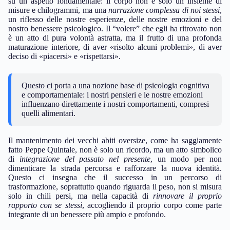
su un aspetto fondamentale: il corpo non è solo un insieme di
misure e chilogrammi, ma una
narrazione complessa di noi stessi
,
un riflesso delle nostre esperienze, delle nostre emozioni e del
nostro benessere psicologico. Il “volere” che egli ha ritrovato non
è un atto di pura volontà astratta, ma il frutto di una profonda
maturazione interiore, di aver «risolto alcuni problemi», di aver
deciso di «piacersi» e «rispettarsi».
Questo ci porta a una nozione base di psicologia cognitiva
e comportamentale: i nostri pensieri e le nostre emozioni
influenzano direttamente i nostri comportamenti, compresi
quelli alimentari.
Il mantenimento dei vecchi abiti oversize, come ha saggiamente
fatto Peppe Quintale, non è solo un ricordo, ma un atto simbolico
di
integrazione del passato nel presente
, un modo per non
dimenticare la strada percorsa e rafforzare la nuova identità.
Questo ci insegna che il successo in un percorso di
trasformazione, soprattutto quando riguarda il peso, non si misura
solo in chili persi, ma nella capacità di
rinnovare il proprio
rapporto con se stessi
, accogliendo il proprio corpo come parte
integrante di un benessere più ampio e profondo.