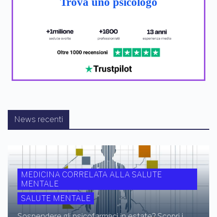
Trova uno psicologo
News recenti
MEDICINA CORRELATA ALLA SALUTE
MENTALE
SALUTE MENTALE
Sospendere gli psicofarmaci in estate? Scopri i