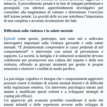
minacce. Il procedimento penale è in fase di indagini preliminari e
proseguirà con ulteriori approfondimenti investigativi per
consentire alla magistratura di valutare e determinare l’esercizio
dell’azione penale.
La gravità delle accuse
sottolinea l’importanza
di una completa e accurata ricostruzione dei fatti.
Riflessioni sulla violenza e la salute mentale
Episodi
come questo, purtroppo, non sono rari e sollevano
interrogativi importanti sulla violenza giovanile e sulla salute
mentale. *
È fondamentale comprendere le cause profonde di tali
comportamenti
* e intervenire con azioni di prevenzione e
supporto. La società, la famiglia e le istituzioni scolastiche devono
collaborare per promuovere una cultura del rispetto e della non
violenza, offrendo ai giovani strumenti per gestire le proprie
emozioni e risolvere i conflitti in modo pacifico.
La psicologia cognitiva ci insegna che i comportamenti aggressivi
possono essere il risultato di schemi mentali distorti e di difficoltà
nella regolazione emotiva. Un intervento psicologico mirato può
aiutare a modificare questi schemi e a sviluppare strategie di
coping più efficaci.
Un approccio più avanzato potrebbe considerare il ruolo dei
traumi infantili e delle esperienze avverse nello sviluppo di