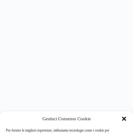
About this website
Gestisci Consenso Cookie
Respira.re
ogni giorno trova per te le notizie più importanti su
psicologia e salute mentale.
Per fornire le migliori esperienze, utilizziamo tecnologie come i cookie per