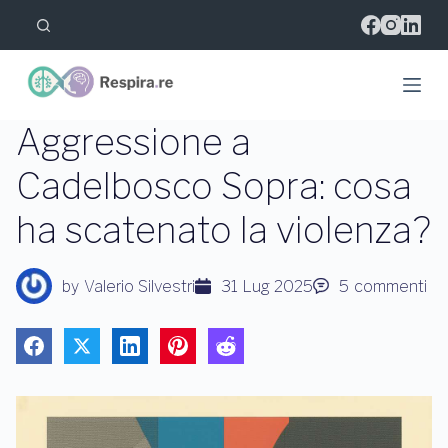
S
a
l
t
a
a
l
Aggressione a
c
o
Cadelbosco Sopra: cosa
n
t
ha scatenato la violenza?
e
n
u
t
by
Valerio Silvestri
31 Lug 2025
5
commenti
o