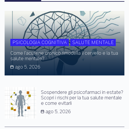
PSICOLOGIA COGNITIVA
SALUTE MENTALE
Come l’acufene cronico rimodella il cervello e la tua
salute mentale?
ago 5, 2026
Sospendere gli psicofarmaci in estate?
Scopri i rischi per la tua salute mentale
e come evitarli
ago 5, 2026