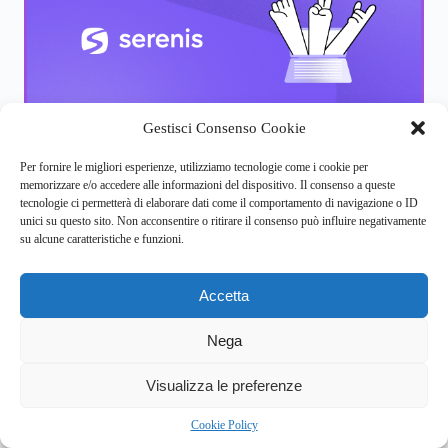
Gestisci Consenso Cookie
Ti andrebbe di fare due chiacchiere
con un (o una) terapeuta?
Per fornire le migliori esperienze, utilizziamo tecnologie come i cookie per
memorizzare e/o accedere alle informazioni del dispositivo. Il consenso a queste
Capita a tutti, ogni tanto, di sentire il bisogno di parlare con
tecnologie ci permetterà di elaborare dati come il comportamento di navigazione o ID
qualcuno capace di ascoltare quello che abbiamo da dire
unici su questo sito. Non acconsentire o ritirare il consenso può influire negativamente
senza esprimere un giudizio.
su alcune caratteristiche e funzioni.
Con Serenis potresti provarci e vedere come va: il primo
Accetta
colloquio è
gratuito
e, se poi vorrai lasciar perdere, potrai
farlo in
qualsiasi momento.
Nega
Trova uno psicologo
3
Visualizza le preferenze
Cookie Policy