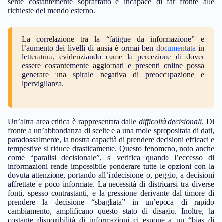
sente costantemente sopraffatto e incapace di far fronte alle
richieste del mondo esterno.
La correlazione tra la “fatigue da informazione” e
l’aumento dei livelli di ansia è ormai ben
documentata
in
letteratura, evidenziando come la percezione di dover
essere costantemente aggiornati e presenti online possa
generare una spirale negativa di preoccupazione e
ipervigilanza.
Un’altra area critica è rappresentata dalle
difficoltà decisionali
. Di
fronte a un’abbondanza di scelte e a una mole spropositata di dati,
paradossalmente, la nostra capacità di prendere decisioni efficaci e
tempestive si riduce drasticamente. Questo fenomeno, noto anche
come “paralisi decisionale”, si verifica quando l’eccesso di
informazioni rende impossibile ponderare tutte le opzioni con la
dovuta attenzione, portando all’indecisione o, peggio, a decisioni
affrettate e poco informate. La necessità di districarsi tra diverse
fonti, spesso contrastanti, e la pressione derivante dal timore di
prendere la decisione “sbagliata” in un’epoca di rapido
cambiamento, amplificano questo stato di disagio. Inoltre, la
costante disponibilità di informazioni ci espone a un “bias di