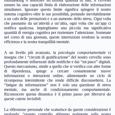
multitasking o assorbire un’infinita quantità di dati, il cervello
umano ha una capacità finita di elaborazione delle informazioni
simultanee. Ignorare questo limite significa spingere il nostro
sistema cognitivo oltre le sue possibilità, portando inevitabilmente
a un calo delle prestazioni e a un aumento dello stress. Ogni volta
che passiamo da un’attività a un’altra, ogni volta che un’app ci
notifica qualcosa, impieghiamo una piccola ma significativa
quantità di energia cognitiva per riorientare l’attenzione. Sommate
nel corso di una giornata, queste interruzioni erodono la nostra
efficienza e la nostra tranquillità mentale.
A un livello più avanzato, la
psicologia comportamentale
ci
insegna che i “circuiti di gratificazione” del nostro cervello sono
profondamente influenzati dalle notifiche e dai “mi piace” digitali.
Questo meccanismo, simile a quello che si verifica con altre forme
di dipendenza, spinge a cercare costantemente nuove
informazioni o interazioni online, alimentando un ciclo di
ricompensa intermittente che rende difficile disconnettersi. La
“fatigue da informazione” non è solo una questione di stress
mentale, ma anche di condizionamento comportamentale.
Riconoscere questa dinamica è il primo passo per
liberarsi da
queste catene invisibili
.
La riflessione personale che scaturisce da queste considerazioni è
profonda: “quanto controllo abbiamo realmente sulla nostra