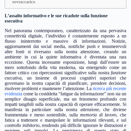
sovraccarico
L’assalto informativo e le sue ricadute sulla funzione
esecutiva
Nel panorama contemporaneo, caratterizzato da una pervasiva
connettività digitale, l’individuo è costantemente esposto a un
flusso ininterrotto e massivo di informazioni. Notizie,
aggiornamenti dai social media, notifiche push e innumerevoli
altre fonti si riversano sulla nostra attenzione, creando un
ambiente in cui la quiete informativa è diventata una rara
eccezione. Questa incessante esposizione, lungi dall’essere un
mero sottofondo della vita moderna, sta emergendo come un
fattore critico con ripercussioni significative sulla nostra
funzione
esecutiva
, un insieme di processi cognitivi superiori che
governano la nostra capacità di pianificare, prendere decisioni,
risolvere problemi e mantenere l’attenzione. La
ricerca più recente
evidenzia
come la cosiddetta “fatigue da informazione” non sia un
semplice disagio superficiale, ma un fenomeno profondo con
impatti tangibili sulla nostra capacità di operare efficacemente. Si
manifesta in particolare sulla nostra
attenzione
, che diviene
frammentata e meno sostenibile, sulla
memoria di lavoro
, che
fatica a trattenere e manipolare le informazioni rilevanti, e sul
controllo inibitorio
, rendendo più difficile ignorare le distrazioni e
resistere agli impulsi. La persistenza di questo stato di