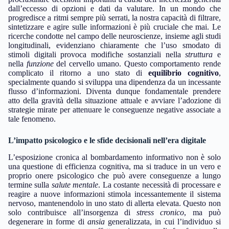
dall’eccesso di opzioni e dati da valutare. In un mondo che
progredisce a ritmi sempre più serrati, la nostra capacità di filtrare,
sintetizzare e agire sulle informazioni è più cruciale che mai. Le
ricerche condotte nel campo delle neuroscienze, insieme agli studi
longitudinali, evidenziano chiaramente che l’uso smodato di
stimoli digitali provoca modifiche sostanziali nella
struttura
e
nella
funzione
del cervello umano. Questo comportamento rende
complicato il ritorno a uno stato di
equilibrio cognitivo
,
specialmente quando si sviluppa una dipendenza da un incessante
flusso d’informazioni. Diventa dunque fondamentale prendere
atto della gravità della situazione attuale e avviare l’adozione di
strategie mirate per attenuare le conseguenze negative associate a
tale fenomeno.
L’impatto psicologico e le sfide decisionali nell’era digitale
L’esposizione cronica al bombardamento informativo non è solo
una questione di efficienza cognitiva, ma si traduce in un vero e
proprio onere psicologico che può avere conseguenze a lungo
termine sulla
salute mentale
. La costante necessità di processare e
reagire a nuove informazioni stimola incessantemente il sistema
nervoso, mantenendolo in uno stato di allerta elevata. Questo non
solo contribuisce all’insorgenza di
stress cronico
, ma può
degenerare in forme di
ansia
generalizzata, in cui l’individuo si