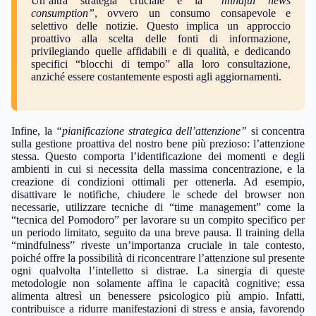
Un’altra strategia cruciale è la
“mindful news
consumption”
, ovvero un consumo consapevole e
selettivo delle notizie. Questo implica un approccio
proattivo alla scelta delle fonti di informazione,
privilegiando quelle affidabili e di qualità, e dedicando
specifici “blocchi di tempo” alla loro consultazione,
anziché essere costantemente esposti agli aggiornamenti.
Infine, la
“pianificazione strategica dell’attenzione”
si concentra
sulla gestione proattiva del nostro bene più prezioso: l’attenzione
stessa. Questo comporta l’identificazione dei momenti e degli
ambienti in cui si necessita della massima concentrazione, e la
creazione di condizioni ottimali per ottenerla. Ad esempio,
disattivare le notifiche, chiudere le schede del browser non
necessarie, utilizzare tecniche di “time management” come la
“tecnica del Pomodoro” per lavorare su un compito specifico per
un periodo limitato, seguito da una breve pausa. Il training della
“mindfulness” riveste un’importanza cruciale in tale contesto,
poiché offre la possibilità di riconcentrare l’attenzione sul presente
ogni qualvolta l’intelletto si distrae. La sinergia di queste
metodologie non solamente affina le capacità cognitive; essa
alimenta altresì un benessere psicologico più ampio. Infatti,
contribuisce a ridurre manifestazioni di stress e ansia, favorendo