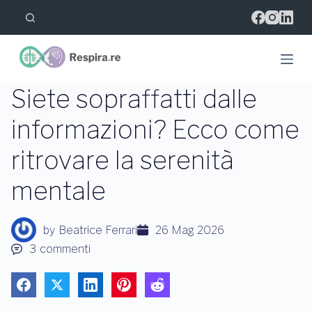
S
a
l
t
a
a
l
Siete sopraffatti dalle
c
o
informazioni? Ecco come
n
t
ritrovare la serenità
e
n
u
mentale
t
o
by
Beatrice Ferrari
26 Mag 2026
3
commenti