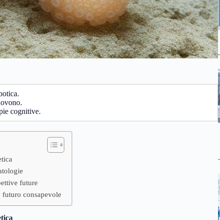
botica.
muovono.
apie cognitive.
tica
atologie
ettive future
n futuro consapevole
tica