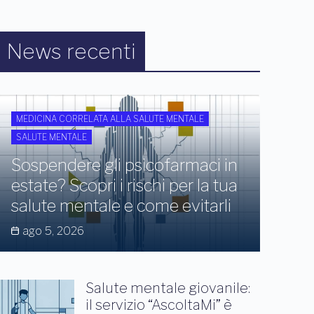
News recenti
MEDICINA CORRELATA ALLA SALUTE MENTALE
SALUTE MENTALE
Sospendere gli psicofarmaci in
estate? Scopri i rischi per la tua
salute mentale e come evitarli
ago 5, 2026
Salute mentale giovanile:
il servizio “AscoltaMi” è