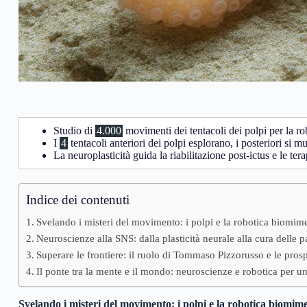
Studio di
4.000
movimenti dei tentacoli dei polpi per la ro
I
4
tentacoli anteriori dei polpi esplorano, i posteriori si 
La neuroplasticità guida la riabilitazione post-ictus e le ter
Indice dei contenuti
Svelando i misteri del movimento: i polpi e la robotica biomime
Neuroscienze alla SNS: dalla plasticità neurale alla cura delle p
Superare le frontiere: il ruolo di Tommaso Pizzorusso e le prosp
Il ponte tra la mente e il mondo: neuroscienze e robotica per u
Svelando i misteri del movimento: i polpi e la robotica biomime