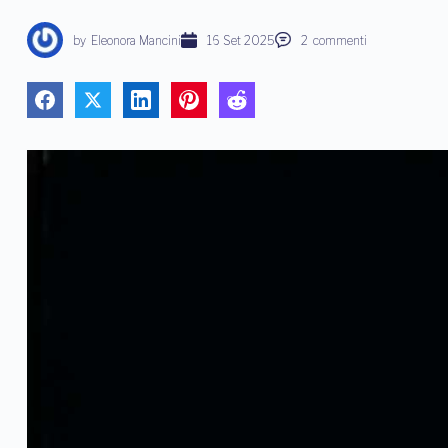
by
Eleonora Mancini
16 Set 2025
2
commenti