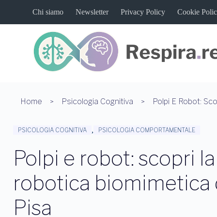
S
Chi siamo
Newsletter
Privacy Policy
Cookie Poli
a
l
t
a
a
l
c
o
n
t
Home
Psicologia Cognitiva
e
n
u
,
PSICOLOGIA COGNITIVA
PSICOLOGIA COMPORTAMENTALE
t
o
Polpi e robot: scopri la
robotica biomimetica 
Pisa