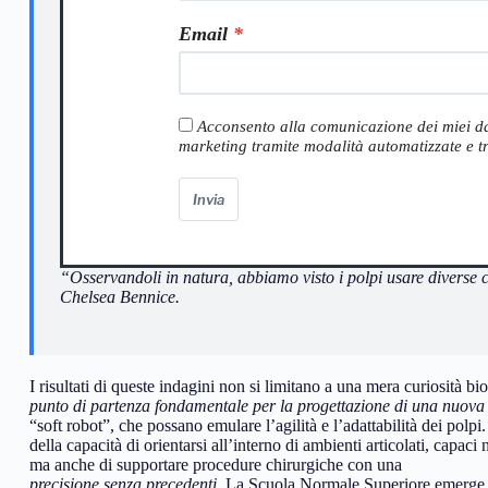
Email
Acconsento alla comunicazione dei miei dati 
marketing tramite modalità automatizzate e tr
Invia
“Osservandoli in natura, abbiamo visto i polpi usare diverse c
Chelsea Bennice.
I risultati di queste indagini non si limitano a una mera curiosità bi
punto di partenza fondamentale per la progettazione di una nuova g
“soft robot”, che possano emulare l’agilità e l’adattabilità dei polpi
della capacità di orientarsi all’interno di ambienti articolati, capaci
ma anche di supportare procedure chirurgiche con una
precisione senza precedenti
. La Scuola Normale Superiore emerge c