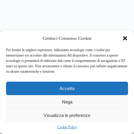
About this website
Gestisci Consenso Cookie
Respira.re
ogni giorno trova per te le notizie più importanti su
psicologia e salute mentale.
Per fornire le migliori esperienze, utilizziamo tecnologie come i cookie per
memorizzare e/o accedere alle informazioni del dispositivo. Il consenso a queste
tecnologie ci permetterà di elaborare dati come il comportamento di navigazione o ID
Address:
unici su questo sito. Non acconsentire o ritirare il consenso può influire negativamente
VIA USODIMARE 3 - 37138 - VERONA (VR)
su alcune caratteristiche e funzioni.
E-Mail:
Telefono:
info@respira.re
045-511-7681
Accetta
Network:
bullet-network.com
Nega
2
Visualizza le preferenze
Chi siamo
Newsletter
Privacy Policy
Cookie Policy
Bullet - Dynamic Solutions Srl P.IVA 02954300238 – REA
Cookie Policy
297983 Copyright © 2026