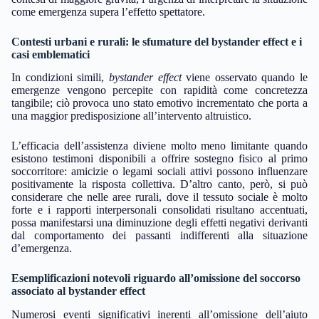
come emergenza supera l’effetto spettatore.
Contesti urbani e rurali: le sfumature del bystander effect e i
casi emblematici
In condizioni simili,
bystander effect
viene osservato quando le
emergenze vengono percepite con rapidità come concretezza
tangibile; ciò provoca uno stato emotivo incrementato che porta a
una maggior predisposizione all’intervento altruistico.
L’efficacia dell’assistenza diviene molto meno limitante quando
esistono testimoni disponibili a offrire sostegno fisico al primo
soccorritore: amicizie o legami sociali attivi possono influenzare
positivamente la risposta collettiva. D’altro canto, però, si può
considerare che nelle aree rurali, dove il tessuto sociale è molto
forte e i rapporti interpersonali consolidati risultano accentuati,
possa manifestarsi una diminuzione degli effetti negativi derivanti
dal comportamento dei passanti indifferenti alla situazione
d’emergenza.
Esemplificazioni notevoli riguardo all’omissione del soccorso
associato al bystander effect
Numerosi eventi significativi inerenti all’omissione dell’aiuto