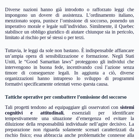
Diverse nazioni hanno già introdotto o rafforzato leggi che
impongono un dovere di assistenza. L’ordinamento italiano,
menzionato sopra, punisce l’omissione di soccorso, ponendo un
imperativo morale e legale sull’individuo. Similmente, il Quebec
stabilisce un obbligo giuridico di aiutare chiunque sia in pericolo,
limitato al rischio per sé stessi o per terzi.
Tuttavia, le leggi da sole non bastano. È indispensabile affiancare
un’ampia opera di sensibilizzazione e formazione. Negli Stati
Uniti, le “Good Samaritan laws” proteggono gli individui che
intervengono in buona fede, incentivando così l’azione senza
timore di conseguenze legali. In aggiunta a ciò, diverse
organizzazioni hanno intrapreso lo sviluppo di programmi
formativi specificamente orientati verso questa causa.
Tattiche operative per combattere l’omissione del soccorso
Tali progetti tendono ad equipaggiare gli osservatori con
sistemi
cognitivi e attitudinali
, essenziali per identificare
tempestivamente una situazione d’emergenza ed evitare la
diluizione della responsabilità individuale nell’agire decisivo. La
preparazione non riguarda solamente scenari caratterizzati da
rischio fisico; essa abbraccia anche problematiche connesse alla