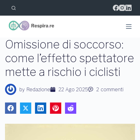
S
a
l
t
a
a
l
Omissione di soccorso:
c
o
come l’effetto spettatore
n
t
mette a rischio i ciclisti
e
n
u
t
by
Redazione
22 Ago 2025
2
commenti
o