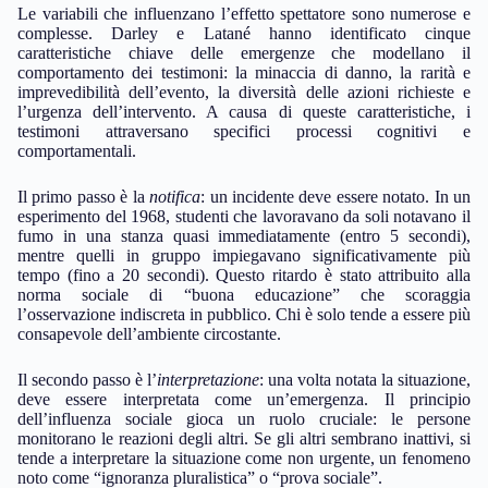
Le variabili che influenzano l’effetto spettatore sono numerose e
complesse. Darley e Latané hanno identificato cinque
caratteristiche chiave delle emergenze che modellano il
comportamento dei testimoni: la minaccia di danno, la rarità e
imprevedibilità dell’evento, la diversità delle azioni richieste e
l’urgenza dell’intervento. A causa di queste caratteristiche, i
testimoni attraversano specifici processi cognitivi e
comportamentali.
Il primo passo è la
notifica
: un incidente deve essere notato. In un
esperimento del 1968, studenti che lavoravano da soli notavano il
fumo in una stanza quasi immediatamente (entro 5 secondi),
mentre quelli in gruppo impiegavano significativamente più
tempo (fino a 20 secondi). Questo ritardo è stato attribuito alla
norma sociale di “buona educazione” che scoraggia
l’osservazione indiscreta in pubblico. Chi è solo tende a essere più
consapevole dell’ambiente circostante.
Il secondo passo è l’
interpretazione
: una volta notata la situazione,
deve essere interpretata come un’emergenza. Il principio
dell’influenza sociale gioca un ruolo cruciale: le persone
monitorano le reazioni degli altri. Se gli altri sembrano inattivi, si
tende a interpretare la situazione come non urgente, un fenomeno
noto come “ignoranza pluralistica” o “prova sociale”.