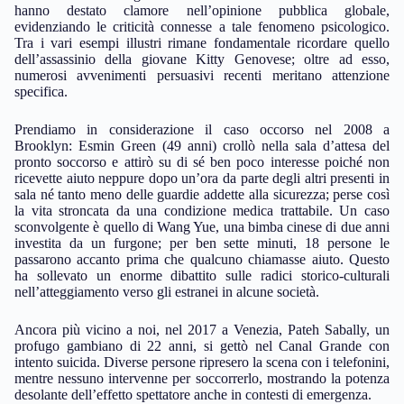
hanno destato clamore nell’opinione pubblica globale,
evidenziando le criticità connesse a tale fenomeno psicologico.
Tra i vari esempi illustri rimane fondamentale ricordare quello
dell’assassinio della giovane Kitty Genovese; oltre ad esso,
numerosi avvenimenti persuasivi recenti meritano attenzione
specifica.
Prendiamo in considerazione il caso occorso nel 2008 a
Brooklyn: Esmin Green (49 anni) crollò nella sala d’attesa del
pronto soccorso e attirò su di sé ben poco interesse poiché non
ricevette aiuto neppure dopo un’ora da parte degli altri presenti in
sala né tanto meno delle guardie addette alla sicurezza; perse così
la vita stroncata da una condizione medica trattabile. Un caso
sconvolgente è quello di Wang Yue, una bimba cinese di due anni
investita da un furgone; per ben sette minuti, 18 persone le
passarono accanto prima che qualcuno chiamasse aiuto. Questo
ha sollevato un enorme dibattito sulle radici storico-culturali
nell’atteggiamento verso gli estranei in alcune società.
Ancora più vicino a noi, nel 2017 a Venezia, Pateh Sabally, un
profugo gambiano di 22 anni, si gettò nel Canal Grande con
intento suicida. Diverse persone ripresero la scena con i telefonini,
mentre nessuno intervenne per soccorrerlo, mostrando la potenza
desolante dell’effetto spettatore anche in contesti di emergenza.