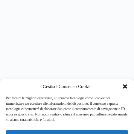
About this website
Gestisci Consenso Cookie
Respira.re
ogni giorno trova per te le notizie più importanti su
psicologia e salute mentale.
Per fornire le migliori esperienze, utilizziamo tecnologie come i cookie per
memorizzare e/o accedere alle informazioni del dispositivo. Il consenso a queste
tecnologie ci permetterà di elaborare dati come il comportamento di navigazione o ID
Address:
unici su questo sito. Non acconsentire o ritirare il consenso può influire negativamente
VIA USODIMARE 3 - 37138 - VERONA (VR)
su alcune caratteristiche e funzioni.
E-Mail:
Telefono:
info@respira.re
045-511-7681