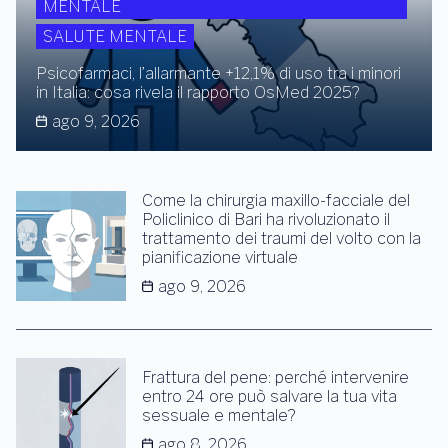
MENTALE
SALUTE MENTALE
Psicofarmaci, l’allarmante +12,1% di uso tra i minori
in Italia: cosa rivela il rapporto OsMed 2025?
ago 9, 2026
Come la chirurgia maxillo-facciale del
Policlinico di Bari ha rivoluzionato il
trattamento dei traumi del volto con la
pianificazione virtuale
ago 9, 2026
Frattura del pene: perché intervenire
entro 24 ore può salvare la tua vita
sessuale e mentale?
ago 8, 2026