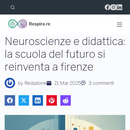
S
a
l
t
a
a
l
Neuroscienze e didattica:
c
o
la scuola del futuro si
n
t
reinventa a firenze
e
n
u
t
by
Redazione
21 Mar 2025
3
commenti
o