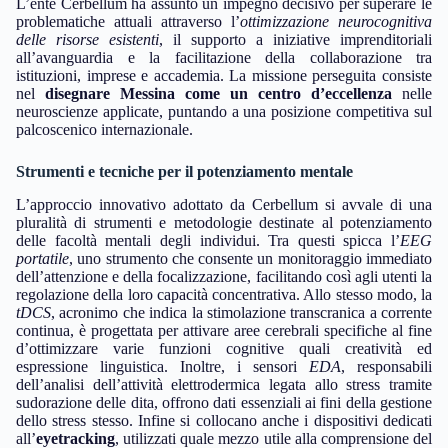
L’ente Cerbellum ha assunto un impegno decisivo per superare le
problematiche attuali attraverso l’
ottimizzazione neurocognitiva
delle risorse esistenti
, il supporto a iniziative imprenditoriali
all’avanguardia e la facilitazione della collaborazione tra
istituzioni, imprese e accademia. La missione perseguita consiste
nel
disegnare Messina come un centro d’eccellenza
nelle
neuroscienze applicate, puntando a una posizione competitiva sul
palcoscenico internazionale.
Strumenti e tecniche per il potenziamento mentale
L’approccio innovativo adottato da Cerbellum si avvale di una
pluralità di strumenti e metodologie destinate al potenziamento
delle facoltà mentali degli individui. Tra questi spicca l’
EEG
portatile
, uno strumento che consente un monitoraggio immediato
dell’attenzione e della focalizzazione, facilitando così agli utenti la
regolazione della loro capacità concentrativa. Allo stesso modo, la
tDCS
, acronimo che indica la stimolazione transcranica a corrente
continua, è progettata per attivare aree cerebrali specifiche al fine
d’ottimizzare varie funzioni cognitive quali creatività ed
espressione linguistica. Inoltre, i sensori
EDA
, responsabili
dell’analisi dell’attività elettrodermica legata allo stress tramite
sudorazione delle dita, offrono dati essenziali ai fini della gestione
dello stress stesso. Infine si collocano anche i dispositivi dedicati
all’
eyetracking
, utilizzati quale mezzo utile alla comprensione del