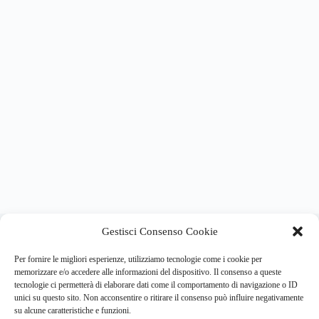
About this website
Gestisci Consenso Cookie
Respira.re
ogni giorno trova per te le notizie più importanti su
psicologia e salute mentale.
Per fornire le migliori esperienze, utilizziamo tecnologie come i cookie per
memorizzare e/o accedere alle informazioni del dispositivo. Il consenso a queste
tecnologie ci permetterà di elaborare dati come il comportamento di navigazione o ID
Address:
unici su questo sito. Non acconsentire o ritirare il consenso può influire negativamente
VIA USODIMARE 3 - 37138 - VERONA (VR)
su alcune caratteristiche e funzioni.