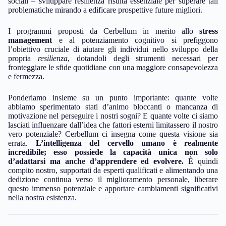
sociali – sviluppare resilienza risulta essenziale per superare tali
problematiche mirando a edificare prospettive future migliori.
I programmi proposti da Cerbellum in merito allo
stress
management
e al potenziamento cognitivo si prefiggono
l’obiettivo cruciale di aiutare gli individui nello sviluppo della
propria
resilienza
, dotandoli degli strumenti necessari per
fronteggiare le sfide quotidiane con una maggiore consapevolezza
e fermezza.
Ponderiamo insieme su un punto importante: quante volte
abbiamo sperimentato stati d’animo bloccanti o mancanza di
motivazione nel perseguire i nostri sogni? E quante volte ci siamo
lasciati influenzare dall’idea che fattori esterni limitassero il nostro
vero potenziale? Cerbellum ci insegna come questa visione sia
errata.
L’intelligenza del cervello umano è realmente
incredibile; esso possiede la capacità unica non solo
d’adattarsi ma anche d’apprendere ed evolvere.
È quindi
compito nostro, supportati da esperti qualificati e alimentando una
dedizione continua verso il miglioramento personale, liberare
questo immenso potenziale e apportare cambiamenti significativi
nella nostra esistenza.