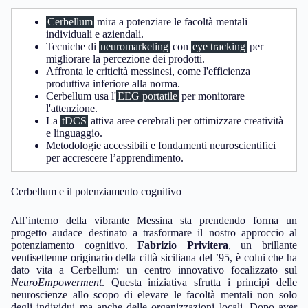
Cerbellum
mira a potenziare le facoltà mentali
individuali e aziendali.
Tecniche di
neuromarketing
con
eye tracking
per
migliorare la percezione dei prodotti.
Affronta le criticità messinesi, come l'efficienza
produttiva inferiore alla norma.
Cerbellum usa l'
EEG portatile
per monitorare
l'attenzione.
La
tDCS
attiva aree cerebrali per ottimizzare creatività
e linguaggio.
Metodologie accessibili e fondamenti neuroscientifici
per accrescere l’apprendimento.
Cerbellum e il potenziamento cognitivo
All’interno della vibrante Messina sta prendendo forma un
progetto audace destinato a trasformare il nostro approccio al
potenziamento cognitivo.
Fabrizio Privitera
, un brillante
ventisettenne originario della città siciliana del ’95, è colui che ha
dato vita a Cerbellum: un centro innovativo focalizzato sul
NeuroEmpowerment
. Questa iniziativa sfrutta i principi delle
neuroscienze allo scopo di elevare le facoltà mentali non solo
degli individui ma anche delle organizzazioni locali. Dopo aver