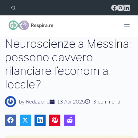
S
a
l
t
a
a
l
Neuroscienze a Messina:
c
o
possono davvero
n
t
rilanciare l’economia
e
n
u
locale?
t
o
by
Redazione
13 Apr 2025
3
commenti