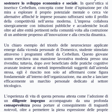
sostenere lo sviluppo economico e sociale
. In quest’ottica si
inserisce Cerbellum, concepita come fonte d’ispirazione per chi
mira a esplorare il proprio potenziale mentale o cerca vie
alternative affinché le imprese possano rafforzarsi sotto il profilo
della competitività nell’arena moderna. L’impresa collabora
sinergicamente con istituzioni pubbliche e accademiche locali
oltre ad altre entità pertinenti nella comunità volta alla costruzione
di un ambiente propenso all’innovazione e alla crescita dinamica.
Un chiaro esempio del trionfo delle neuroscienze applicate
emerge dalla vicenda personale di Domenico, studente stimolato
attraverso i programmi offerti da Cerbellum. Questo giovane
uomo esercitava una mansione lavorativa modesta presso una
rivendita; tuttavia, dopo aver beneficiato delle pratiche cognitive
avanzate insieme ai metodi imprenditoriali suggeriti dall’azienda
stessa, egli è riuscito non solo ad affermarsi come figura
fondamentale all’interno dell’organizzazione, ma anche a lanciare
efficacemente un marchio personale dedicato al settore
tricologico.
L’esperienza di vita di questa persona attesta come l’adozione di
un
diligente impegno
accompagnato da una profonda
consapevolezza
possa portare al conseguimento di traguardi
notevoli
, oltre a permettere la piena espressione delle proprie