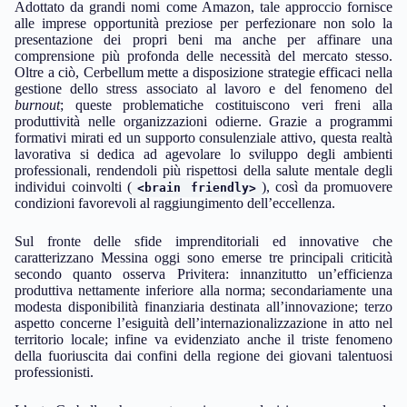
Adottato da grandi nomi come Amazon, tale approccio fornisce
alle imprese opportunità preziose per perfezionare non solo la
presentazione dei propri beni ma anche per affinare una
comprensione più profonda delle necessità del mercato stesso.
Oltre a ciò, Cerbellum mette a disposizione strategie efficaci nella
gestione dello stress associato al lavoro e del fenomeno del
burnout
; queste problematiche costituiscono veri freni alla
produttività nelle organizzazioni odierne. Grazie a programmi
formativi mirati ed un supporto consulenziale attivo, questa realtà
lavorativa si dedica ad agevolare lo sviluppo degli ambienti
professionali, rendendoli più rispettosi della salute mentale degli
individui coinvolti (
), così da promuovere
<brain friendly>
condizioni favorevoli al raggiungimento dell’eccellenza.
Sul fronte delle sfide imprenditoriali ed innovative che
caratterizzano Messina oggi sono emerse tre principali criticità
secondo quanto osserva Privitera: innanzitutto un’efficienza
produttiva nettamente inferiore alla norma; secondariamente una
modesta disponibilità finanziaria destinata all’innovazione; terzo
aspetto concerne l’esiguità dell’internazionalizzazione in atto nel
territorio locale; infine va evidenziato anche il triste fenomeno
della fuoriuscita dai confini della regione dei giovani talentuosi
professionisti.