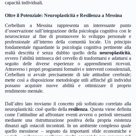
capacità individuali.
Oltre il Potenziale: Neuroplasticità e Resilienza a Messina
Cerbellum a Messina rappresenta un interessante punto
d’osservazione sull’integrazione della psicologia cognitiva con le
neuroscienze al fine di promuovere lo sviluppo personale e
professionale all’interno della comunità locale. Un principio
fondamentale riguardante la psicologia cognitiva pertinente alla
realtà descritta è senza dubbio quello della
neuroplasticità
,
ovvero l’abilità intrinseca del cervello di trasformarsi e adattarsi a
seguito delle diverse esperienze o apprendimenti ricevuti.
Attraverso i propri programmi formativi e interventi consulenziali,
Cerbellum si avvale precisamente di tale attitudine cerebrale;
mette così a disposizione metodologie utili affinché gli individui
possano acquisire nuove abilità e ottimizzare il proprio
rendimento mentale.
Dall’altro lato troviamo il concetto più sofisticato correlato alla
neuroplasticità: cioè quello della
resilienza
. Questa viene definita
come l’attitudine ad affrontare eventi avversi o periodi stressanti
mediante una ristrutturazione positiva della propria esistenza
dinanzi agli ostacoli incontrati. In un ambiente complesso quale
quello messinese – segnato da importanti sfide economiche e