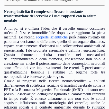
Neuroplasticità: il complesso affresco in costante
trasformazione del cervello e i suoi rapporti con la salute
mentale
A lungo, si è diffusa l’idea che il cervello umano costituisse
un’entità fissa e immodificabile dopo aver raggiunto la piena
maturità. Le recenti
scoperte scientifiche
però hanno rivelato un
panorama decisamente differente: quello di un organo dinamico,
capace costantemente d’adattarsi alle sollecitazioni ambientali ed
esperienziali. Tale proprietà essenziale è definita
neuroplasticità
.
Questo fenomeno risulta cruciale nei meccanismi
dell’apprendimento e della memoria, consentendo non solo la
creazione ma anche il potenziamento delle connessioni neuronali
sotto effetto dei vari input sia interni che esterni. È precisamente
quest’attitudine flessibile a stabilire un legame forte tra
neuroplasticità e benessere psicologico.
Grazie ai progressi nella ricerca neuroscientifica – abilitati
dall’emergere di sofisticate tecniche di imaging cerebrale come la
PET o la Risonanza Magnetica Funzionale (fMRI) – si sono rese
possibili osservazioni dettagliate riguardo ai cambiamenti cerebrali
in tempo reale. È emerso chiaramente che non solo le abilità
acquisite influiscono sulla morfologia del cervello; anche le
relazioni sociali e il contesto ambientale durante lo sviluppo