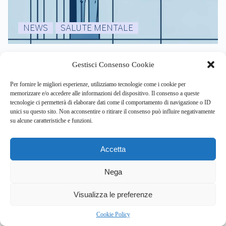
NEWS
SALUTE MENTALE
Salute mentale giovanile: il servizio “AscoltaMi” è
Gestisci Consenso Cookie
insufficiente per le fragilità dei ragazzi
Per fornire le migliori esperienze, utilizziamo tecnologie come i cookie per
By
Eleonora Mancini
memorizzare e/o accedere alle informazioni del dispositivo. Il consenso a queste
tecnologie ci permetterà di elaborare dati come il comportamento di navigazione o ID
l’interrogazione parlamentare alla camera accende i
unici su questo sito. Non acconsentire o ritirare il consenso può influire negativamente
riflettori sulla cronica insufficienza…
su alcune caratteristiche e funzioni.
Accetta
0
Nega
Article Rating
4
Visualizza le preferenze
Cookie Policy