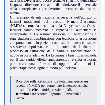
duratura. Diversi approcci e tecniche si stanno delineando
in questa direzione, cercando di ottimizzare il potenziale
della neuroplasticità per favorire il recupero da disturbi
mentali.
Un esempio di integrazione si osserva nell’utilizzo di
farmaci modulatori dei recettori N-metil-D-aspartato
(NMDA), come la ketamina e la D-cycloserina. Questi
farmaci hanno mostrato la capacità di aumentare la
neuroplasticità. La somministrazione di D-cycloserina è
stata studiata in combinazione con tecniche di esposizione
comportamentale in pazienti con disturbi d’ansia e disturbo
ossessivo-compulsivo, con l’obiettivo di facilitare il
processo di estinzione della paura e l’acquisizione di
nuove risposte adattive. La ketamina a bassi dosaggi, nota
per il suo rapido effetto antidepressivo, è stata esplorata
per creare una “finestra di opportunità” in cui la
psicoterapia possa agire in modo più incisivo.
Ricerche sulla
ketamina:
La ketamina agisce sui
recettori NMDA per aumentare la neuroplasticità,
mostrando effetti antidepressivi rapidi.
Riferimento:
Andrea Fagiolini, Università di
Siena.