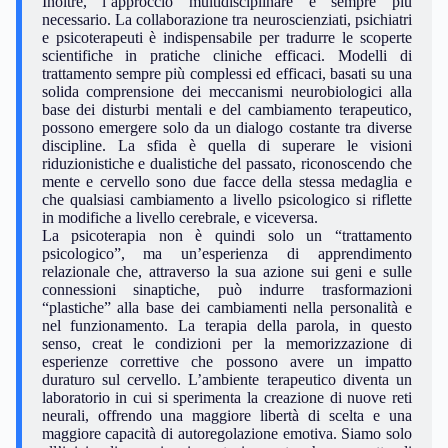
Inoltre, l’approccio multidisciplinare è sempre più
necessario. La collaborazione tra neuroscienziati, psichiatri
e psicoterapeuti è indispensabile per tradurre le scoperte
scientifiche in pratiche cliniche efficaci. Modelli di
trattamento sempre più complessi ed efficaci, basati su una
solida comprensione dei meccanismi neurobiologici alla
base dei disturbi mentali e del cambiamento terapeutico,
possono emergere solo da un dialogo costante tra diverse
discipline. La sfida è quella di superare le visioni
riduzionistiche e dualistiche del passato, riconoscendo che
mente e cervello sono due facce della stessa medaglia e
che qualsiasi cambiamento a livello psicologico si riflette
in modifiche a livello cerebrale, e viceversa.
La psicoterapia non è quindi solo un “trattamento
psicologico”, ma un’esperienza di apprendimento
relazionale che, attraverso la sua azione sui geni e sulle
connessioni sinaptiche, può indurre trasformazioni
“plastiche” alla base dei cambiamenti nella personalità e
nel funzionamento. La terapia della parola, in questo
senso, creat le condizioni per la memorizzazione di
esperienze correttive che possono avere un impatto
duraturo sul cervello. L’ambiente terapeutico diventa un
laboratorio in cui si sperimenta la creazione di nuove reti
neurali, offrendo una maggiore libertà di scelta e una
maggiore capacità di autoregolazione emotiva. Siamo solo