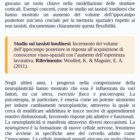
giocano un ruolo chiave nella modellazione delle strutture
corticali. Esempi concreti, come lo studio sui tassisti londinesi che
hanno mostrato un aumento del volume dell’ippocampo
posteriore (un’area cruciale per la memoria spaziale) rispetto ai
non tassisti, documentano chiaramente questa flessibilità.
Studio sui tassisti londinesi:
Incremento del volume
dell’ippocampo posteriore in risposta all’acquisizione di
conoscenze visuo-spaziali con l’aumento dell’esperienza
lavorativa.
Riferimento:
Woollett, K. & Maguire, E. A.
(2011).
Negli ultimi anni, i progressi nella comprensione della
neuroplasticità hanno mostrato che essa è influenzata da vari
fattori, tra cui
stress
,
esercizio fisico
e
psicoterapia
. La
psicoterapia, in particolare, è emersa come un potente strumento
per indurre cambiamenti neuroplastiche, attraverso la quale si
cerca di modificare addirittura le tracce nocive di apprendimenti
emotivi disfunzionali, favorendo risposte più adattive e funzionali.
La neuroplasticità si manifesta attraverso diversi meccanismi. La
neurogenesi
è la formazione di nuove cellule nervose, fenomeno
che avviene in specifiche aree del cervello adulto come
l’ippocampo. Le cellule staminali neurali giocano un ruolo chiave