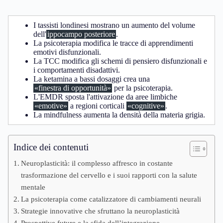
I tassisti londinesi mostrano un aumento del volume
dell'
ippocampo posteriore
.
La psicoterapia modifica le tracce di apprendimenti
emotivi disfunzionali.
La TCC modifica gli schemi di pensiero disfunzionali e
i comportamenti disadattivi.
La ketamina a bassi dosaggi crea una
«finestra di opportunità»
per la psicoterapia.
L'EMDR sposta l'attivazione da aree limbiche
«emotive»
a regioni corticali
«cognitive»
.
La mindfulness aumenta la densità della materia grigia.
Indice dei contenuti
Neuroplasticità: il complesso affresco in costante
trasformazione del cervello e i suoi rapporti con la salute
mentale
La psicoterapia come catalizzatore di cambiamenti neurali
Strategie innovative che sfruttano la neuroplasticità
Prospettive future e la sfida dell’integrazione