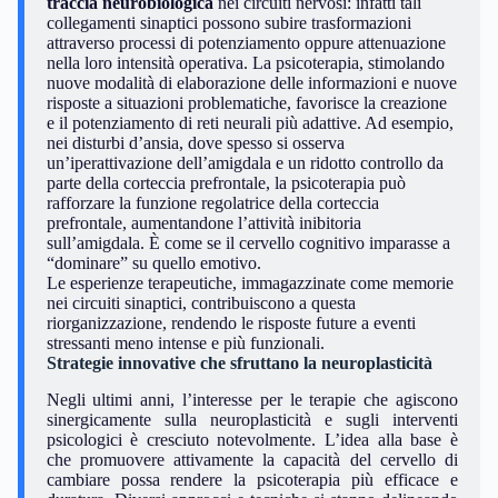
traccia neurobiologica
nei circuiti nervosi: infatti tali
collegamenti sinaptici possono subire trasformazioni
attraverso processi di potenziamento oppure attenuazione
nella loro intensità operativa. La psicoterapia, stimolando
nuove modalità di elaborazione delle informazioni e nuove
risposte a situazioni problematiche, favorisce la creazione
e il potenziamento di reti neurali più adattive. Ad esempio,
nei disturbi d’ansia, dove spesso si osserva
un’iperattivazione dell’amigdala e un ridotto controllo da
parte della corteccia prefrontale, la psicoterapia può
rafforzare la funzione regolatrice della corteccia
prefrontale, aumentandone l’attività inibitoria
sull’amigdala. È come se il cervello cognitivo imparasse a
“dominare” su quello emotivo.
Le esperienze terapeutiche, immagazzinate come memorie
nei circuiti sinaptici, contribuiscono a questa
riorganizzazione, rendendo le risposte future a eventi
stressanti meno intense e più funzionali.
Strategie innovative che sfruttano la neuroplasticità
Negli ultimi anni, l’interesse per le terapie che agiscono
sinergicamente sulla neuroplasticità e sugli interventi
psicologici è cresciuto notevolmente. L’idea alla base è
che promuovere attivamente la capacità del cervello di
cambiare possa rendere la psicoterapia più efficace e