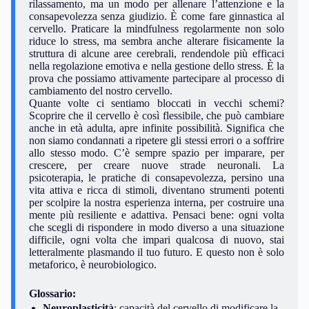
rilassamento, ma un modo per allenare l’attenzione e la
consapevolezza senza giudizio. È come fare ginnastica al
cervello. Praticare la mindfulness regolarmente non solo
riduce lo stress, ma sembra anche alterare fisicamente la
struttura di alcune aree cerebrali, rendendole più efficaci
nella regolazione emotiva e nella gestione dello stress. È la
prova che possiamo attivamente partecipare al processo di
cambiamento del nostro cervello.
Quante volte ci sentiamo bloccati in vecchi schemi?
Scoprire che il cervello è così flessibile, che può cambiare
anche in età adulta, apre infinite possibilità. Significa che
non siamo condannati a ripetere gli stessi errori o a soffrire
allo stesso modo. C’è sempre spazio per imparare, per
crescere, per creare nuove strade neuronali. La
psicoterapia, le pratiche di consapevolezza, persino una
vita attiva e ricca di stimoli, diventano strumenti potenti
per scolpire la nostra esperienza interna, per costruire una
mente più resiliente e adattiva. Pensaci bene: ogni volta
che scegli di rispondere in modo diverso a una situazione
difficile, ogni volta che impari qualcosa di nuovo, stai
letteralmente plasmando il tuo futuro. E questo non è solo
metaforico, è neurobiologico.
Glossario:
Neuroplasticità
: capacità del cervello di modificare la