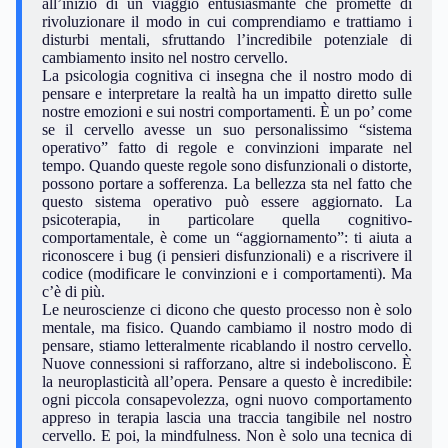
all’inizio di un viaggio entusiasmante che promette di
rivoluzionare il modo in cui comprendiamo e trattiamo i
disturbi mentali, sfruttando l’incredibile potenziale di
cambiamento insito nel nostro cervello.
La psicologia cognitiva ci insegna che il nostro modo di
pensare e interpretare la realtà ha un impatto diretto sulle
nostre emozioni e sui nostri comportamenti. È un po’ come
se il cervello avesse un suo personalissimo “sistema
operativo” fatto di regole e convinzioni imparate nel
tempo. Quando queste regole sono disfunzionali o distorte,
possono portare a sofferenza. La bellezza sta nel fatto che
questo sistema operativo può essere aggiornato. La
psicoterapia, in particolare quella cognitivo-
comportamentale, è come un “aggiornamento”: ti aiuta a
riconoscere i bug (i pensieri disfunzionali) e a riscrivere il
codice (modificare le convinzioni e i comportamenti). Ma
c’è di più.
Le neuroscienze ci dicono che questo processo non è solo
mentale, ma fisico. Quando cambiamo il nostro modo di
pensare, stiamo letteralmente ricablando il nostro cervello.
Nuove connessioni si rafforzano, altre si indeboliscono. È
la neuroplasticità all’opera. Pensare a questo è incredibile:
ogni piccola consapevolezza, ogni nuovo comportamento
appreso in terapia lascia una traccia tangibile nel nostro
cervello. E poi, la mindfulness. Non è solo una tecnica di