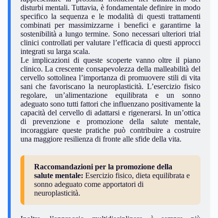
disturbi mentali. Tuttavia, è fondamentale definire in modo
specifico la sequenza e le modalità di questi trattamenti
combinati per massimizzarne i benefici e garantirne la
sostenibilità a lungo termine. Sono necessari ulteriori trial
clinici controllati per valutare l’efficacia di questi approcci
integrati su larga scala.
Le implicazioni di queste scoperte vanno oltre il piano
clinico. La crescente consapevolezza della malleabilità del
cervello sottolinea l’importanza di promuovere stili di vita
sani che favoriscano la neuroplasticità. L’esercizio fisico
regolare, un’alimentazione equilibrata e un sonno
adeguato sono tutti fattori che influenzano positivamente la
capacità del cervello di adattarsi e rigenerarsi. In un’ottica
di prevenzione e promozione della salute mentale,
incoraggiare queste pratiche può contribuire a costruire
una maggiore resilienza di fronte alle sfide della vita.
Raccomandazioni per la promozione della
salute mentale:
Esercizio fisico, dieta equilibrata e
sonno adeguato come apportatori di
neuroplasticità.