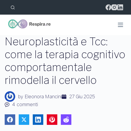
S
a
l
t
a
a
l
Neuroplasticità e Tcc:
c
o
come la terapia cognitivo
n
t
comportamentale
e
n
u
rimodella il cervello
t
o
by
Eleonora Mancini
27 Giu 2025
4
commenti