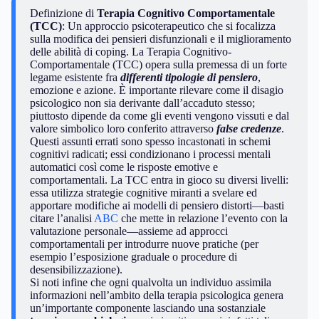
Definizione di
Terapia Cognitivo Comportamentale
(TCC)
: Un approccio psicoterapeutico che si focalizza
sulla modifica dei pensieri disfunzionali e il miglioramento
delle abilità di coping. La Terapia Cognitivo-
Comportamentale (TCC) opera sulla premessa di un forte
legame esistente fra
differenti tipologie di pensiero
,
emozione e azione. È importante rilevare come il disagio
psicologico non sia derivante dall’accaduto stesso;
piuttosto dipende da come gli eventi vengono vissuti e dal
valore simbolico loro conferito attraverso
false credenze
.
Questi assunti errati sono spesso incastonati in schemi
cognitivi radicati; essi condizionano i processi mentali
automatici così come le risposte emotive e
comportamentali. La TCC entra in gioco su diversi livelli:
essa utilizza strategie cognitive miranti a svelare ed
apportare modifiche ai modelli di pensiero distorti—basti
citare l’analisi
ABC
che mette in relazione l’evento con la
valutazione personale—assieme ad approcci
comportamentali per introdurre nuove pratiche (per
esempio l’esposizione graduale o procedure di
desensibilizzazione).
Si noti infine che ogni qualvolta un individuo assimila
informazioni nell’ambito della terapia psicologica genera
un’importante componente lasciando una sostanziale