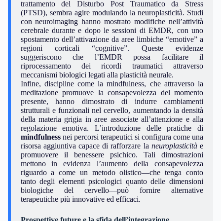
trattamento del Disturbo Post Traumatico da Stress
(PTSD), sembra agire modulando la neuroplasticità. Studi
con neuroimaging hanno mostrato modifiche nell’attività
cerebrale durante e dopo le sessioni di EMDR, con uno
spostamento dell’attivazione da aree limbiche “emotive” a
regioni corticali “cognitive”. Queste evidenze
suggeriscono che l’EMDR possa facilitare il
riprocessamento dei ricordi traumatici attraverso
meccanismi biologici legati alla plasticità neurale.
Infine, discipline come la mindfulness, che attraverso la
meditazione promuove la consapevolezza del momento
presente, hanno dimostrato di indurre cambiamenti
strutturali e funzionali nel cervello, aumentando la densità
della materia grigia in aree associate all’attenzione e alla
regolazione emotiva. L’introduzione delle pratiche di
mindfulness
nei percorsi terapeutici si configura come una
risorsa aggiuntiva capace di rafforzare la
neuroplasticità
e
promuovere il benessere psichico. Tali dimostrazioni
mettono in evidenza l’aumento della consapevolezza
riguardo a come un metodo olistico—che tenga conto
tanto degli elementi psicologici quanto delle dimensioni
biologiche del cervello—può fornire alternative
terapeutiche più innovative ed efficaci.
Prospettive future e la sfida dell’integrazione