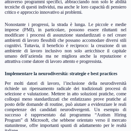
attraverso programmi specifici, abbracciando non solo le abilità
tecniche di questi individui, ma anche le loro capacità di pensiero
critico e approccio innovativo ai problemi.
Nonostante i progressi, la strada è lunga. Le piccole e medie
imprese (PMI), in particolare, possono essere riluttanti nel
modificare i processi di assunzione standardizzati o nel creare
ambienti di lavoro flessibili che possano accomodare diversi stili
cognitivi. Tuttavia, il beneficio è reciproco: la creazione di un
ambiente di lavoro inclusivo non solo arricchisce il capitale
umano dell’azienda ma ne migliora anche la reputazione e
attrattiva come datore di lavoro attento e progressista.
Implementare la neurodiversità: strategie e best practices
Per molti datori di lavoro, l’inclusione della neurodiversità
richiede un ripensamento radicale dei tradizionali processi di
selezione e valutazione. Mettere in atto soluzioni pratiche, come
colloqui meno standardizzati che enfatizzano prove pratiche al
posto delle domande di routine, può aiutare a evidenziare le reali
competenze dei candidati neurodivergenti. Un esempio di
successo è rappresentato dal programma “Autism Hiring
Program” di Microsoft, che sebbene orientato verso il mercato
statunitense, offre importanti spunti di adattamento per le realtà
italiane.