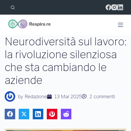
S
a
l
t
a
a
l
Neurodiversità sul lavoro:
c
o
la rivoluzione silenziosa
n
t
che sta cambiando le
e
n
u
aziende
t
o
by
Redazione
13 Mar 2025
2
commenti