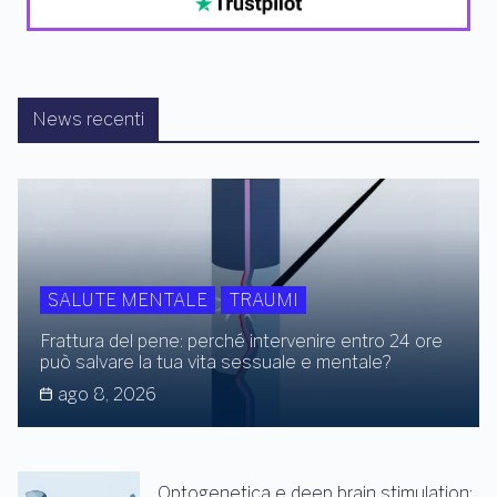
News recenti
SALUTE MENTALE
TRAUMI
Frattura del pene: perché intervenire entro 24 ore
può salvare la tua vita sessuale e mentale?
ago 8, 2026
Optogenetica e deep brain stimulation: