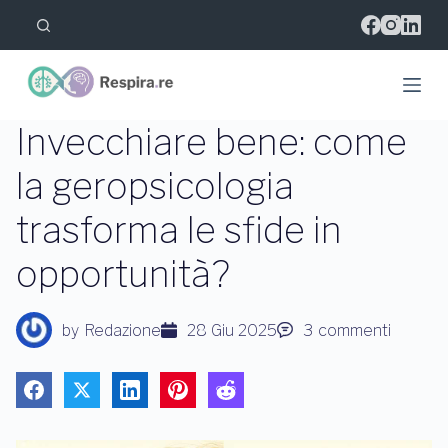
S
a
l
t
a
a
l
Invecchiare bene: come
c
o
la geropsicologia
n
t
trasforma le sfide in
e
n
u
opportunità?
t
o
by
Redazione
28 Giu 2025
3
commenti