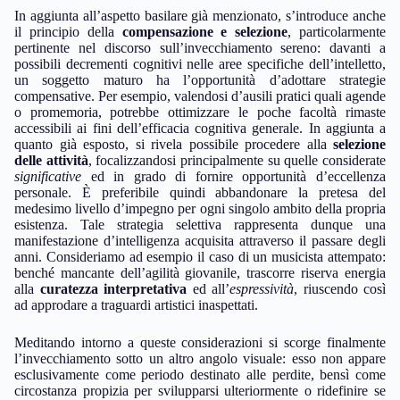
In aggiunta all’aspetto basilare già menzionato, s’introduce anche
il principio della
compensazione e selezione
, particolarmente
pertinente nel discorso sull’invecchiamento sereno: davanti a
possibili decrementi cognitivi nelle aree specifiche dell’intelletto,
un soggetto maturo ha l’opportunità d’adottare strategie
compensative. Per esempio, valendosi d’ausili pratici quali agende
o promemoria, potrebbe ottimizzare le poche facoltà rimaste
accessibili ai fini dell’efficacia cognitiva generale. In aggiunta a
quanto già esposto, si rivela possibile procedere alla
selezione
delle attività
, focalizzandosi principalmente su quelle considerate
significative
ed in grado di fornire opportunità d’eccellenza
personale. È preferibile quindi abbandonare la pretesa del
medesimo livello d’impegno per ogni singolo ambito della propria
esistenza. Tale strategia selettiva rappresenta dunque una
manifestazione d’intelligenza acquisita attraverso il passare degli
anni. Consideriamo ad esempio il caso di un musicista attempato:
benché mancante dell’agilità giovanile, trascorre riserva energia
alla
curatezza interpretativa
ed all’
espressività
, riuscendo così
ad approdare a traguardi artistici inaspettati.
Meditando intorno a queste considerazioni si scorge finalmente
l’invecchiamento sotto un altro angolo visuale: esso non appare
esclusivamente come periodo destinato alle perdite, bensì come
circostanza propizia per svilupparsi ulteriormente o ridefinire se