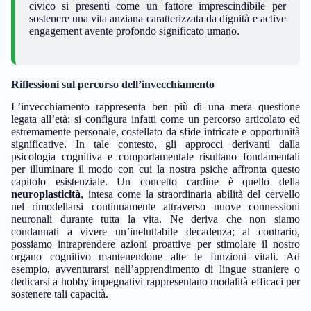
civico si presenti come un fattore imprescindibile per
sostenere una vita anziana caratterizzata da dignità e active
engagement avente profondo significato umano.
Riflessioni sul percorso dell’invecchiamento
L’invecchiamento rappresenta ben più di una mera questione
legata all’età: si configura infatti come un percorso articolato ed
estremamente personale, costellato da sfide intricate e opportunità
significative. In tale contesto, gli approcci derivanti dalla
psicologia cognitiva e comportamentale risultano fondamentali
per illuminare il modo con cui la nostra psiche affronta questo
capitolo esistenziale. Un concetto cardine è quello della
neuroplasticità
, intesa come la straordinaria abilità del cervello
nel rimodellarsi continuamente attraverso nuove connessioni
neuronali durante tutta la vita. Ne deriva che non siamo
condannati a vivere un’ineluttabile decadenza; al contrario,
possiamo intraprendere azioni proattive per stimolare il nostro
organo cognitivo mantenendone alte le funzioni vitali. Ad
esempio, avventurarsi nell’apprendimento di lingue straniere o
dedicarsi a hobby impegnativi rappresentano modalità efficaci per
sostenere tali capacità.