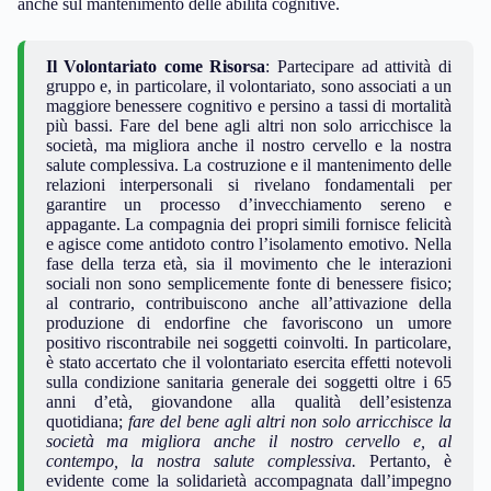
anche sul mantenimento delle abilità cognitive.
Il Volontariato come Risorsa
: Partecipare ad attività di
gruppo e, in particolare, il volontariato, sono associati a un
maggiore benessere cognitivo e persino a tassi di mortalità
più bassi. Fare del bene agli altri non solo arricchisce la
società, ma migliora anche il nostro cervello e la nostra
salute complessiva. La costruzione e il mantenimento delle
relazioni interpersonali si rivelano fondamentali per
garantire un processo d’invecchiamento sereno e
appagante. La compagnia dei propri simili fornisce felicità
e agisce come antidoto contro l’isolamento emotivo. Nella
fase della terza età, sia il movimento che le interazioni
sociali non sono semplicemente fonte di benessere fisico;
al contrario, contribuiscono anche all’attivazione della
produzione di endorfine che favoriscono un umore
positivo riscontrabile nei soggetti coinvolti. In particolare,
è stato accertato che il volontariato esercita effetti notevoli
sulla condizione sanitaria generale dei soggetti oltre i 65
anni d’età, giovandone alla qualità dell’esistenza
quotidiana;
fare del bene agli altri non solo arricchisce la
società ma migliora anche il nostro cervello e, al
contempo, la nostra salute complessiva.
Pertanto, è
evidente come la solidarietà accompagnata dall’impegno