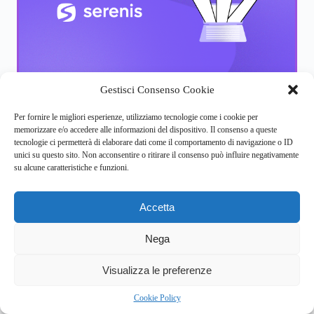
Ti andrebbe di fare due chiacchiere
Gestisci Consenso Cookie
con un (o una) terapeuta?
Per fornire le migliori esperienze, utilizziamo tecnologie come i cookie per
Capita a tutti, ogni tanto, di sentire il bisogno di parlare con
memorizzare e/o accedere alle informazioni del dispositivo. Il consenso a queste
qualcuno capace di ascoltare quello che abbiamo da dire
tecnologie ci permetterà di elaborare dati come il comportamento di navigazione o ID
senza esprimere un giudizio.
unici su questo sito. Non acconsentire o ritirare il consenso può influire negativamente
su alcune caratteristiche e funzioni.
Con Serenis potresti provarci e vedere come va: il primo
colloquio è
gratuito
e, se poi vorrai lasciar perdere, potrai
Accetta
farlo in
qualsiasi momento.
Trova uno psicologo
Nega
3
Visualizza le preferenze
Cookie Policy