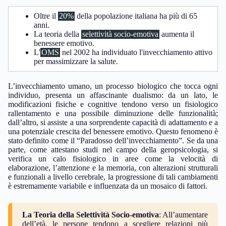
Oltre il
20%
della popolazione italiana ha più di 65
anni.
La teoria della
selettività socio-emotiva
aumenta il
benessere emotivo.
L'
OMS
nel 2002 ha individuato l'invecchiamento attivo
per massimizzare la salute.
L’invecchiamento umano, un processo biologico che tocca ogni
individuo, presenta un affascinante dualismo: da un lato, le
modificazioni fisiche e cognitive tendono verso un fisiologico
rallentamento e una possibile diminuzione delle funzionalità;
dall’altro, si assiste a una sorprendente capacità di adattamento e a
una potenziale crescita del benessere emotivo. Questo fenomeno è
stato definito come il “Paradosso dell’invecchiamento”. Se da una
parte, come attestano studi nel campo della geropsicologia, si
verifica un calo fisiologico in aree come la velocità di
elaborazione, l’attenzione e la memoria, con alterazioni strutturali
e funzionali a livello cerebrale, la progressione di tali cambiamenti
è estremamente variabile e influenzata da un mosaico di fattori.
La Teoria della Selettività Socio-emotiva
: All’aumentare
dell’età, le persone tendono a scegliere relazioni più