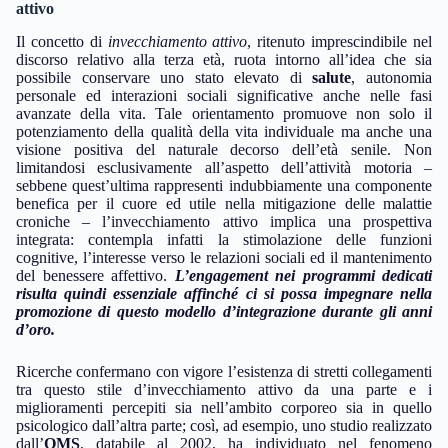
attivo
Il concetto di
invecchiamento attivo
, ritenuto imprescindibile nel
discorso relativo alla terza età, ruota intorno all’idea che sia
possibile conservare uno stato elevato di
salute
, autonomia
personale ed interazioni sociali significative anche nelle fasi
avanzate della vita. Tale orientamento promuove non solo il
potenziamento della qualità della vita individuale ma anche una
visione positiva del naturale decorso dell’età senile. Non
limitandosi esclusivamente all’aspetto dell’attività motoria –
sebbene quest’ultima rappresenti indubbiamente una componente
benefica per il cuore ed utile nella mitigazione delle malattie
croniche – l’invecchiamento attivo implica una prospettiva
integrata: contempla infatti la stimolazione delle funzioni
cognitive, l’interesse verso le relazioni sociali ed il mantenimento
del benessere affettivo.
L’engagement nei programmi dedicati
risulta quindi essenziale affinché ci si possa impegnare nella
promozione di questo modello d’integrazione durante gli anni
d’oro.
Ricerche confermano con vigore l’esistenza di stretti collegamenti
tra questo stile d’invecchiamento attivo da una parte e i
miglioramenti percepiti sia nell’ambito corporeo sia in quello
psicologico dall’altra parte; così, ad esempio, uno studio realizzato
dall’
OMS
, databile al 2002, ha individuato nel fenomeno