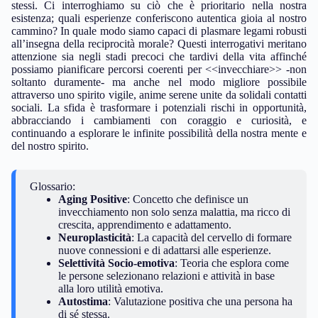
stessi. Ci interroghiamo su ciò che è prioritario nella nostra
esistenza; quali esperienze conferiscono autentica gioia al nostro
cammino? In quale modo siamo capaci di plasmare legami robusti
all’insegna della reciprocità morale? Questi interrogativi meritano
attenzione sia negli stadi precoci che tardivi della vita affinché
possiamo pianificare percorsi coerenti per <<invecchiare>> -non
soltanto duramente- ma anche nel modo migliore possibile
attraverso uno spirito vigile, anime serene unite da solidali contatti
sociali. La sfida è trasformare i potenziali rischi in opportunità,
abbracciando i cambiamenti con coraggio e curiosità, e
continuando a esplorare le infinite possibilità della nostra mente e
del nostro spirito.
Glossario:
Aging Positive
: Concetto che definisce un
invecchiamento non solo senza malattia, ma ricco di
crescita, apprendimento e adattamento.
Neuroplasticità
: La capacità del cervello di formare
nuove connessioni e di adattarsi alle esperienze.
Selettività Socio-emotiva
: Teoria che esplora come
le persone selezionano relazioni e attività in base
alla loro utilità emotiva.
Autostima
: Valutazione positiva che una persona ha
di sé stessa.