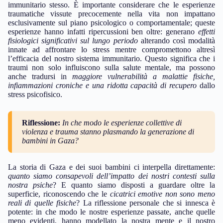
immunitario stesso. È importante considerare che le esperienze
traumatiche vissute precocemente nella vita non impattano
esclusivamente sul piano psicologico o comportamentale; queste
esperienze hanno infatti ripercussioni ben oltre: generano
effetti
fisiologici significativi sul lungo periodo
alterando così modalità
innate ad affrontare lo stress mentre compromettono altresì
l’efficacia del nostro sistema immunitario. Questo significa che i
traumi non solo influiscono sulla salute mentale, ma possono
anche tradursi in
maggiore vulnerabilità a malattie fisiche,
infiammazioni croniche e una ridotta capacità di recupero
dallo
stress psicofisico.
Riflessione:
In che modo le esperienze collettive di
violenza e trauma stanno plasmando la generazione di
bambini in Gaza?
La storia di Gaza e dei suoi bambini ci interpella direttamente:
quanto siamo consapevoli dell’impatto dei nostri contesti sulla
nostra psiche
? E quanto siamo disposti a guardare oltre la
superficie, riconoscendo che le
cicatrici emotive non sono meno
reali di quelle fisiche
? La riflessione personale che si innesca è
potente: in che modo le nostre esperienze passate, anche quelle
meno evidenti, hanno modellato la nostra mente e il nostro