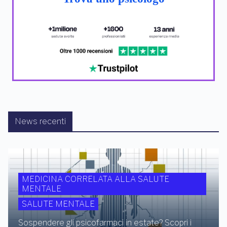
News recenti
MEDICINA CORRELATA ALLA SALUTE
MENTALE
SALUTE MENTALE
Sospendere gli psicofarmaci in estate? Scopri i