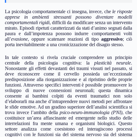
La psicologia comportamentale ci insegna, invece, che
le risposte
apprese in ambienti stressanti possono diventare modelli
comportamentali rigidi
, difficili da modificare senza un intervento
mirato. Episodi ripetuti caratterizzati da stati d’animo segnati dalla
paura e dall’impotenza possono indurre comportamenti volti
all’
evasione
, oppure scatenare reazioni di tipo
aggressivo
; ciò
porta inevitabilmente a una cronicizzazione del disagio stesso.
In tale contesto si rivela cruciale comprendere un principio
centrale della psicologia cognitiva: la
plasticità neurale
.
Nonostante gli effetti devastanti dei traumi vissuti nel passato, si
deve riconoscere come il cervello possieda un’eccezionale
predisposizione alla riorganizzazione e al ripristino delle proprie
funzioni. Attraverso specifici interventi è possibile promuovere lo
sviluppo di nuove connessioni neuronali; questa dinamica
consente ai bambini colpiti da eventi traumatici non solo
d’elaborarli ma anche d’intraprendere nuovi metodi per affrontare
le sfide emotive. Ad un gradino superiore dell’analisi scientifica si
trova invece l’ambito della
psico-neuro-immunologia (PNI)
, che
costituisce un’area affascinante ed emergente nello studio delle
interrelazioni fra mente umana e organismi biologici. Questo
settore analizza come coesistono ed interagiscono processi
cognitivi con le funzioni sia del sistema nervoso sia del sistema