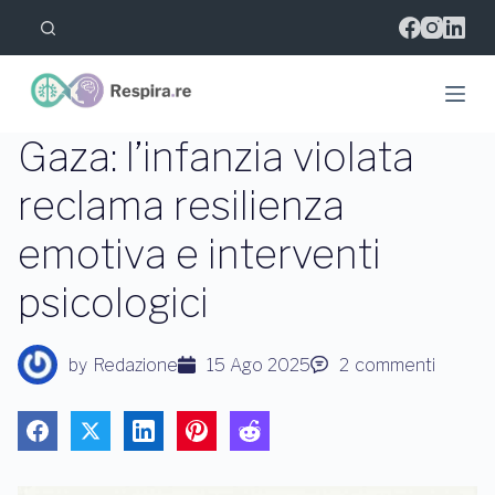
S
a
l
t
a
a
l
Gaza: l’infanzia violata
c
o
reclama resilienza
n
t
emotiva e interventi
e
n
u
psicologici
t
o
by
Redazione
15 Ago 2025
2
commenti