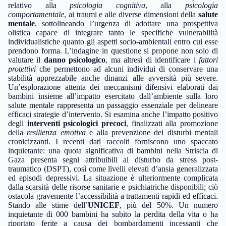
relativo alla
psicologia cognitiva
, alla
psicologia
comportamentale
, ai traumi e alle diverse dimensioni della
salute
mentale
, sottolineando l’urgenza di adottare una prospettiva
olistica capace di integrare tanto le specifiche vulnerabilità
individualistiche quanto gli aspetti socio-ambientali entro cui esse
prendono forma. L’indagine in questione si propone non solo di
valutare il
danno psicologico
, ma altresì di identificare i
fattori
protettivi
che permettono ad alcuni individui di conservare una
stabilità apprezzabile anche dinanzi alle avversità più severe.
Un’esplorazione attenta dei meccanismi difensivi elaborati dai
bambini insieme all’impatto esercitato dall’ambiente sulla loro
salute mentale rappresenta un passaggio essenziale per delineare
efficaci strategie d’intervento. Si esamina anche l’impatto positivo
degli
interventi psicologici precoci
, finalizzati alla promozione
della
resilienza emotiva
e alla prevenzione dei disturbi mentali
cronicizzanti. I recenti dati raccolti forniscono uno spaccato
inquietante: una quota significativa di bambini nella Striscia di
Gaza presenta segni attribuibili al disturbo da stress post-
traumatico (DSPT), così come livelli elevati d’ansia generalizzata
ed episodi depressivi. La situazione è ulteriormente complicata
dalla scarsità delle risorse sanitarie e psichiatriche disponibili; ciò
ostacola gravemente l’accessibilità a trattamenti rapidi ed efficaci.
Stando alle stime dell’
UNICEF
, più del 50%. Un numero
inquietante di 000 bambini ha subito la perdita della vita o ha
riportato ferite a causa dei bombardamenti incessanti che