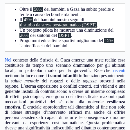
Oltre il
50%
dei bambini a Gaza ha subito perdite o
ferite a causa dei bombardamenti.
Il
45%
dei bambini mostra segni di
disturbo da stress post-traumatico (DSPT)
.
Un progetto pilota ha mostrato una diminuzione del
20%
dei sintomi del
DSPT
.
Programmi educativi e sportivi migliorano del
15%
l'autoefficacia dei bambini.
Nel
contesto della Striscia di Gaza emerge una triste realtà: essa
costituisce da tempo uno scenario drammatico per gli abitanti
locali, in particolar modo per la gioventù. Ricerche
recenti
mettono in luce come i
traumi infantili
influenzino pesantemente
la
salute mentale
dei ragazzi e delle ragazze presenti nella
regione. L’eterna esposizione a conflitti cruenti, atti violenti e una
generale instabilità contribuiscono a creare un insieme complesso
di effetti psicologici; emergono così diversificate reazioni quali
meccanismi protettivi del sé oltre alla notevole
resilienza
emotiva
. È cruciale approfondire tali dinamiche al fine non solo
di ideare strategie d’intervento efficaci ma anche di offrire
percorsi assistenziali capaci di ridurre le conseguenze durature
derivanti da esperienze così traumatiche. Questa problematica
riveste una significatività indiscutibile nel dibattito contemporaneo