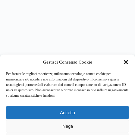
About this website
Gestisci Consenso Cookie
Respira.re
ogni giorno trova per te le notizie più importanti su
psicologia e salute mentale.
Per fornire le migliori esperienze, utilizziamo tecnologie come i cookie per
memorizzare e/o accedere alle informazioni del dispositivo. Il consenso a queste
tecnologie ci permetterà di elaborare dati come il comportamento di navigazione o ID
Address:
unici su questo sito. Non acconsentire o ritirare il consenso può influire negativamente
VIA USODIMARE 3 - 37138 - VERONA (VR)
su alcune caratteristiche e funzioni.
E-Mail:
Telefono:
info@respira.re
045-511-7681
Accetta
Network:
bullet-network.com
Nega