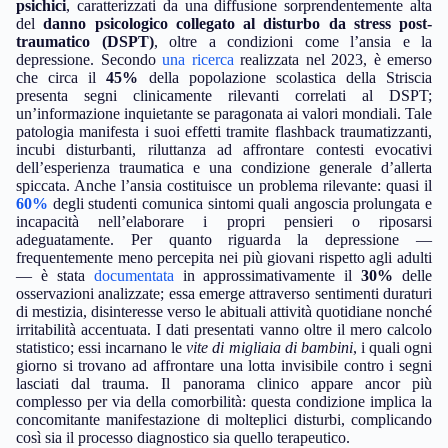
psichici
, caratterizzati da una diffusione sorprendentemente alta
del
danno psicologico collegato al disturbo da stress post-
traumatico (DSPT)
, oltre a condizioni come l’ansia e la
depressione. Secondo
una
ricerca
realizzata nel 2023, è emerso
che circa il
45%
della popolazione scolastica della Striscia
presenta segni clinicamente rilevanti correlati al DSPT;
un’informazione inquietante se paragonata ai valori mondiali. Tale
patologia manifesta i suoi effetti tramite flashback traumatizzanti,
incubi disturbanti, riluttanza ad affrontare contesti evocativi
dell’esperienza traumatica e una condizione generale d’allerta
spiccata. Anche l’ansia costituisce un problema rilevante: quasi il
60%
degli studenti comunica sintomi quali angoscia prolungata e
incapacità nell’elaborare i propri pensieri o riposarsi
adeguatamente. Per quanto riguarda la depressione —
frequentemente meno percepita nei più giovani rispetto agli adulti
— è stata
documentata
in approssimativamente il
30%
delle
osservazioni analizzate; essa emerge attraverso sentimenti duraturi
di mestizia, disinteresse verso le abituali attività quotidiane nonché
irritabilità accentuata. I dati presentati vanno oltre il mero calcolo
statistico; essi incarnano le
vite di migliaia di bambini
, i quali ogni
giorno si trovano ad affrontare una lotta invisibile contro i segni
lasciati dal trauma. Il panorama clinico appare ancor più
complesso per via della comorbilità: questa condizione implica la
concomitante manifestazione di molteplici disturbi, complicando
così sia il processo diagnostico sia quello terapeutico.