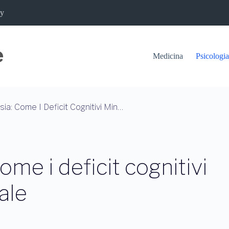
cy
Medicina
Psicologia
Depressione E Ansia: Come I Deficit Cognitivi Minano La Salute Mentale
ome i deficit cognitivi
ale