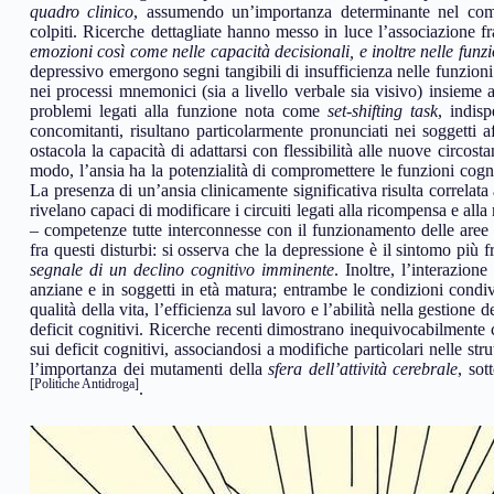
quadro clinico
, assumendo un’importanza determinante nel comp
colpiti. Ricerche dettagliate hanno messo in luce l’associazione f
emozioni così come nelle capacità decisionali, e inoltre nelle funz
depressivo emergono segni tangibili di insufficienza nelle funzioni
nei processi mnemonici (sia a livello verbale sia visivo) insieme a
problemi legati alla funzione nota come
set-shifting task
, indis
concomitanti, risultano particolarmente pronunciati nei soggetti
ostacola la capacità di adattarsi con flessibilità alle nuove circo
modo, l’ansia ha la potenzialità di compromettere le funzioni cogni
La presenza di un’ansia clinicamente significativa risulta correlat
rivelano capaci di modificare i circuiti legati alla ricompensa e alla
– competenze tutte interconnesse con il funzionamento delle aree 
fra questi disturbi: si osserva che la depressione è il sintomo pi
segnale di un declino cognitivo imminente
. Inoltre, l’interazio
anziane e in soggetti in età matura; entrambe le condizioni condiv
qualità della vita, l’efficienza sul lavoro e l’abilità nella gestion
deficit cognitivi. Ricerche recenti dimostrano inequivocabilmente 
sui deficit cognitivi, associandosi a modifiche particolari nelle str
l’importanza dei mutamenti della
sfera dell’attività cerebrale
, sot
[Politiche Antidroga]
.