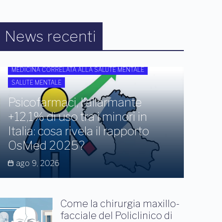
News recenti
MEDICINA CORRELATA ALLA SALUTE MENTALE
SALUTE MENTALE
Psicofarmaci, l’allarmante
+12,1% di uso tra i minori in
Italia: cosa rivela il rapporto
OsMed 2025?
ago 9, 2026
Come la chirurgia maxillo-
facciale del Policlinico di