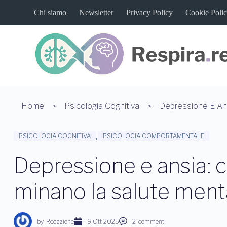
S
Chi siamo
Newsletter
Privacy Policy
Cookie Poli
a
l
t
a
a
l
c
o
n
t
Home
Psicologia Cognitiva
e
n
u
,
PSICOLOGIA COGNITIVA
PSICOLOGIA COMPORTAMENTALE
t
o
Depressione e ansia: c
minano la salute ment
by
Redazione
9 Ott 2025
2
commenti