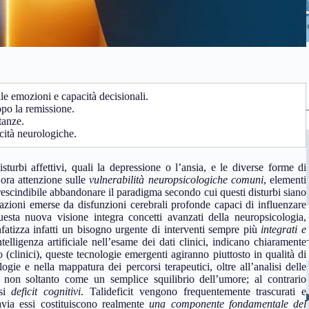
lle emozioni e capacità decisionali.
po la remissione.
tanze.
ità neurologiche.
sturbi affettivi, quali la depressione o l’ansia, e le diverse forme di
ora attenzione sulle
vulnerabilità neuropsicologiche comuni
, elementi
prescindibile abbandonare il paradigma secondo cui questi disturbi siano
tazioni emerse da disfunzioni cerebrali profonde capaci di influenzare
esta nuova visione integra concetti avanzati della neuropsicologia,
nfatizza infatti un bisogno urgente di interventi sempre più
integrati e
telligenza artificiale nell’esame dei dati clinici, indicano chiaramente
o (clinici), queste tecnologie emergenti agiranno piuttosto in qualità di
ogie e nella mappatura dei percorsi terapeutici, oltre all’analisi delle
 non soltanto come un semplice squilibrio dell’umore; al contrario
osi
deficit cognitivi
. Talideficit vengono frequentemente trascurati e
tavia essi costituiscono realmente
una componente fondamentale del