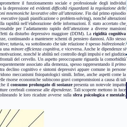
romettere il funzionamento sociale e professionale degli individui
ra la depressione ed evidenti
difficoltà riguardanti la regolazione delle
ioni mnemoniche lavorative oltre all’attenzione
. Fin dal primo episodio
 esecutive (quali pianificazione o problem-solving), nonché alterazioni
lla rapidità nell’elaborazione delle informazioni. È stato accertato che
pensabile per l’adattamento rapido dell’attenzione a diverse mansioni
 affetti da disturbo depressivo maggiore (DDM). La
rigidità cognitiva
stanze, continuando a mantenere schemi di pensiero dannosi. Allo stesso
tive; tuttavia, va sottolineato che tale relazione è spesso
bidirezionale
.
a a una
minore efficienza cognitiva
, e viceversa. Anche le dipendenze si
 motivazione, nonché le abilità nel controllo degli impulsi e nel giudizio
frontali del cervello. Un aspetto preoccupante riguarda la comorbidità
ù frequentemente associato alla demenza, spesso rappresentando il
primo
ne tra declino cognitivo e sintomi depressivi appare comune in persone
idono meccanismi fisiopatologici simili. Infine, anche aspetti come la
e delle risorse economiche subiscono gravi compromissioni a causa di tali
che il
consumo prolungato di sostanze
presenta un notevole impatto
utture cerebrali connesse alle
dipendenze
. Tali scoperte mettono in luce
tolineando le loro ricadute avverse sulla
sfera psicologica e mentale.