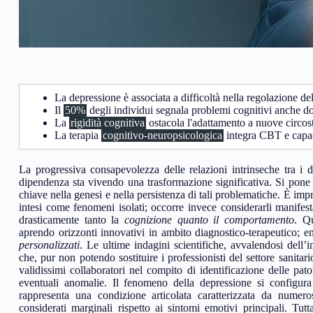
La depressione è associata a difficoltà nella regolazione de
Il
50%
degli individui segnala problemi cognitivi anche do
La
rigidità cognitiva
ostacola l'adattamento a nuove circos
La terapia
cognitivo-neuropsicologica
integra CBT e capac
La progressiva consapevolezza delle relazioni intrinseche tra i di
dipendenza sta vivendo una trasformazione significativa. Si pone 
chiave nella genesi e nella persistenza di tali problematiche. È im
intesi come fenomeni isolati; occorre invece considerarli manifes
drasticamente tanto la
cognizione quanto il comportamento
. Qu
aprendo orizzonti innovativi in ambito diagnostico-terapeutico; e
personalizzati
. Le ultime indagini scientifiche, avvalendosi dell’in
che, pur non potendo sostituire i professionisti del settore sanitari
validissimi collaboratori nel compito di identificazione delle patol
eventuali anomalie. Il fenomeno della depressione si configura
rappresenta una condizione articolata caratterizzata da numer
considerati marginali rispetto ai sintomi emotivi principali. Tut