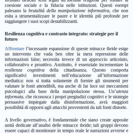
coesione sociale e la fiducia nelle istituzioni. Questi esempi
palesano la
brutalità della manipolazione informativa
, che non
esita a strumentalizzare le paure e le identità più profonde per
raggiungere i suoi scopi destabilizzanti.
Resilienza cognitiva e contrasto integrato: strategie per il
futuro
Affrontare
l’incessante espansione di queste minacce ibride esige
un intervento che vada ben oltre la mera repressione delle
informazioni false; necessita invece di un approccio articolato,
collaborativo e proattivo. Anzitutto, è essenziale incrementare la
resilienza cognitiva
della cittadinanza. Questo comporta
significativi investimenti nell’educazione all’informazione
mediatica: non si tratta solamente di fornire gli strumenti per
valutare le fonti attendibili, ma anche di far luce sui meccanismi
psicologici alla base della manipolazione stessa. Un’
utenza
informata
, che riconosca i propri pregiudizi cognitivi e le strategie
persuasive impiegate dalla disinformazione, avrà maggiori
possibilità di opporsi agli attacchi provenienti da tali fonti distorte.
A livello governativo, è fondamentale che siano create apposite
unità dedicate all’analisi delle minacce ibride; tali gruppi devono
essere capaci di monitorare in tempo reale le narrazioni avverse e