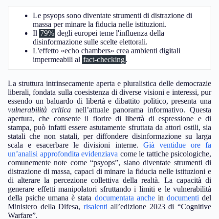
Le psyops sono diventate strumenti di distrazione di
massa per minare la fiducia nelle istituzioni.
Il
79%
degli europei teme l'influenza della
disinformazione sulle scelte elettorali.
L'effetto «echo chambers» crea ambienti digitali
impermeabili al
fact-checking
.
La struttura intrinsecamente aperta e pluralistica delle democrazie
liberali, fondata sulla coesistenza di diverse visioni e interessi, pur
essendo un baluardo di libertà e dibattito politico, presenta una
vulnerabilità critica
nell’attuale panorama informativo. Questa
apertura, che consente il fiorire di libertà di espressione e di
stampa, può infatti essere astutamente sfruttata da attori ostili, sia
statali che non statali, per diffondere disinformazione su larga
scala e esacerbare le divisioni interne.
Già ventidue ore fa
un’analisi approfondita evidenziava
come le tattiche psicologiche,
comunemente note come “psyops”, siano diventate strumenti di
distrazione di massa, capaci di minare la fiducia nelle istituzioni e
di alterare la percezione collettiva della realtà. La capacità di
generare effetti manipolatori sfruttando i limiti e le vulnerabilità
della psiche umana è stata
documentata anche
in
documenti
del
Ministero della Difesa,
risalenti
all’edizione 2023 di “Cognitive
Warfare”.