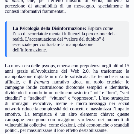
di falsità
, che, per l’effetto illusorio di verità, aumenta la
percezione di attendibilità di un messaggio, specialmente in
contesti informativi frammentati.
La Psicologia della Disinformazione:
Esplora come
l’uso di scorciatoie mentali influenzi la percezione della
realtà. L’accentuazione del “valore del dubbio” è
essenziale per contrastare la manipolazione
dell’informazione.
La nuova era delle psyops, emersa con prepotenza negli ultimi 15
anni grazie all’evoluzione del Web 2.0, ha trasformato la
manipolazione digitale in un’arte sofisticata. Le tecniche si sono
affinate, e il
framing
narrativo gioca un ruolo cruciale: le
campagne ibride costruiscono dicotomie semplici e identitarie,
dividendo il mondo in un netto contrasto tra “noi” e “loro”, “veri
cittadini” e “traditori”, “vittime” e “oppressori”. L’uso strategico
di immagini evocative, meme e micro-messaggi nei social
network riduce la complessità dei concetti e massimizza l’impatto
emotivo. La tempistica è un altro elemento chiave: queste
campagne emergono con maggiore virulenza nei momenti di
vulnerabilità collettiva, come elezioni, crisi economiche o scandali
politici, per massimizzare il loro effetto destabilizzante.