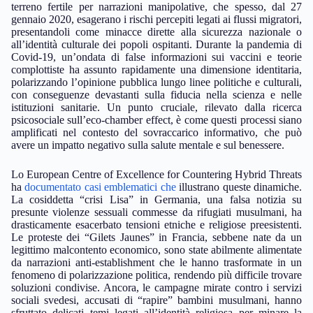
terreno fertile per narrazioni manipolative, che spesso, dal 27
gennaio 2020, esagerano i rischi percepiti legati ai flussi migratori,
presentandoli come minacce dirette alla sicurezza nazionale o
all’identità culturale dei popoli ospitanti. Durante la pandemia di
Covid-19, un’ondata di false informazioni sui vaccini e teorie
complottiste ha assunto rapidamente una dimensione identitaria,
polarizzando l’opinione pubblica lungo linee politiche e culturali,
con conseguenze devastanti sulla fiducia nella scienza e nelle
istituzioni sanitarie. Un punto cruciale, rilevato dalla ricerca
psicosociale sull’eco-chamber effect, è come questi processi siano
amplificati nel contesto del sovraccarico informativo, che può
avere un impatto negativo sulla salute mentale e sul benessere.
Lo European Centre of Excellence for Countering Hybrid Threats
ha
documentato casi emblematici che
illustrano queste dinamiche.
La cosiddetta “crisi Lisa” in Germania, una falsa notizia su
presunte violenze sessuali commesse da rifugiati musulmani, ha
drasticamente esacerbato tensioni etniche e religiose preesistenti.
Le proteste dei “Gilets Jaunes” in Francia, sebbene nate da un
legittimo malcontento economico, sono state abilmente alimentate
da narrazioni anti-establishment che le hanno trasformate in un
fenomeno di polarizzazione politica, rendendo più difficile trovare
soluzioni condivise. Ancora, le campagne mirate contro i servizi
sociali svedesi, accusati di “rapire” bambini musulmani, hanno
sfruttato delicati temi legati all’identità religiosa per minare la