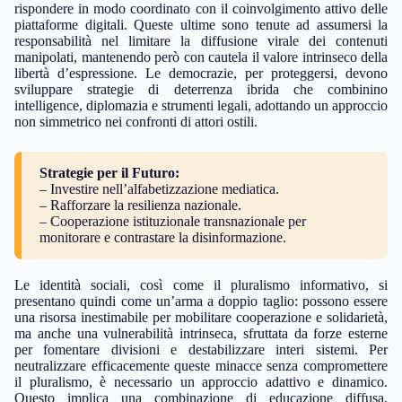
rispondere in modo coordinato con il coinvolgimento attivo delle
piattaforme digitali. Queste ultime sono tenute ad assumersi la
responsabilità nel limitare la diffusione virale dei contenuti
manipolati, mantenendo però con cautela il valore intrinseco della
libertà d’espressione. Le democrazie, per proteggersi, devono
sviluppare strategie di deterrenza ibrida che combinino
intelligence, diplomazia e strumenti legali, adottando un approccio
non simmetrico nei confronti di attori ostili.
Strategie per il Futuro:
– Investire nell’alfabetizzazione mediatica.
– Rafforzare la resilienza nazionale.
– Cooperazione istituzionale transnazionale per
monitorare e contrastare la disinformazione.
Le identità sociali, così come il pluralismo informativo, si
presentano quindi come un’arma a doppio taglio: possono essere
una risorsa inestimabile per mobilitare cooperazione e solidarietà,
ma anche una vulnerabilità intrinseca, sfruttata da forze esterne
per fomentare divisioni e destabilizzare interi sistemi. Per
neutralizzare efficacemente queste minacce senza compromettere
il pluralismo, è necessario un approccio adattivo e dinamico.
Questo implica una combinazione di educazione diffusa,