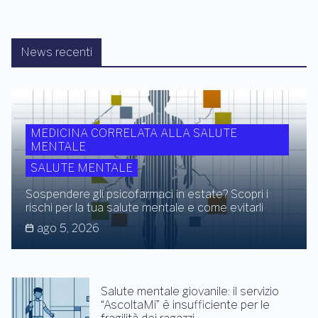
News recenti
MEDICINA CORRELATA ALLA SALUTE
MENTALE
SALUTE MENTALE
Sospendere gli psicofarmaci in estate? Scopri i
rischi per la tua salute mentale e come evitarli
ago 5, 2026
Salute mentale giovanile: il servizio
“AscoltaMi” è insufficiente per le