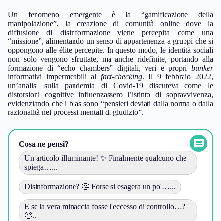
Un fenomeno emergente è la “gamificazione della
manipolazione”, la creazione di comunità online dove la
diffusione di disinformazione viene percepita come una
“missione”, alimentando un senso di appartenenza a gruppi che si
oppongono alle élite percepite. In questo modo, le identità sociali
non solo vengono sfruttate, ma anche ridefinite, portando alla
formazione di “echo chambers” digitali, veri e propri
bunker
informativi impermeabili al
fact-checking
. Il 9 febbraio 2022,
un’analisi sulla pandemia di Covid-19 discuteva come le
distorsioni cognitive influenzassero l’istinto di sopravvivenza,
evidenziando che i bias sono “pensieri deviati dalla norma o dalla
razionalità nei processi mentali di giudizio”.
Cosa ne pensi?
Un articolo illuminante! ✨ Finalmente qualcuno che
spiega…...
Disinformazione? 🤔 Forse si esagera un po'…...
E se la vera minaccia fosse l'eccesso di controllo…?
🧐...