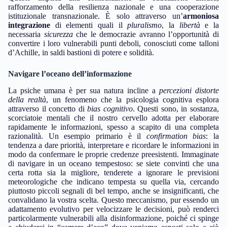
rafforzamento della resilienza nazionale e una cooperazione
istituzionale transnazionale. È solo attraverso un’
armoniosa
integrazione
di elementi quali il
pluralismo
, la
libertà
e la
necessaria
sicurezza
che le democrazie avranno l’opportunità di
convertire i loro vulnerabili punti deboli, conosciuti come talloni
d’Achille, in saldi bastioni di potere e solidità.
Navigare l’oceano dell’informazione
La psiche umana è per sua natura incline a
percezioni distorte
della realtà
, un fenomeno che la psicologia cognitiva esplora
attraverso il concetto di
bias cognitivo
. Questi sono, in sostanza,
scorciatoie mentali che il nostro cervello adotta per elaborare
rapidamente le informazioni, spesso a scapito di una completa
razionalità. Un esempio primario è il
confirmation bias
: la
tendenza a dare priorità, interpretare e ricordare le informazioni in
modo da confermare le proprie credenze preesistenti. Immaginate
di navigare in un oceano tempestoso: se siete convinti che una
certa rotta sia la migliore, tenderete a ignorare le previsioni
meteorologiche che indicano tempesta su quella via, cercando
piuttosto piccoli segnali di bel tempo, anche se insignificanti, che
convalidano la vostra scelta. Questo meccanismo, pur essendo un
adattamento evolutivo per velocizzare le decisioni, può renderci
particolarmente vulnerabili alla disinformazione, poiché ci spinge