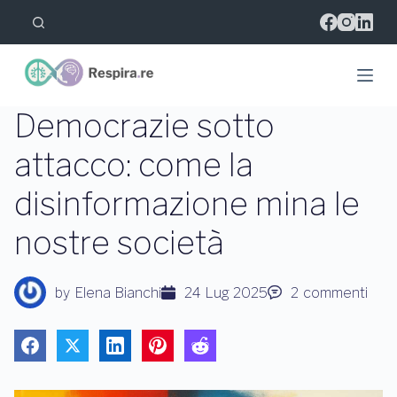
S
a
l
t
a
a
l
Democrazie sotto
c
o
attacco: come la
n
t
disinformazione mina le
e
n
u
nostre società
t
o
by
Elena Bianchi
24 Lug 2025
2
commenti