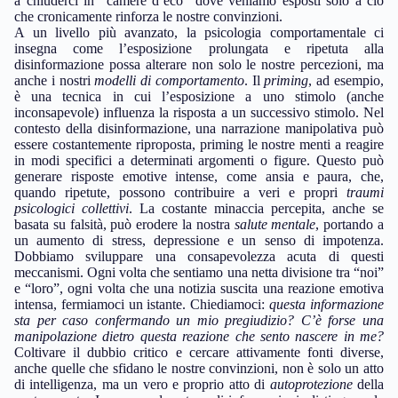
a chiuderci in “camere d’eco” dove veniamo esposti solo a ciò
che cronicamente rinforza le nostre convinzioni.
A un livello più avanzato, la psicologia comportamentale ci
insegna come l’esposizione prolungata e ripetuta alla
disinformazione possa alterare non solo le nostre percezioni, ma
anche i nostri
modelli di comportamento
. Il
priming
, ad esempio,
è una tecnica in cui l’esposizione a uno stimolo (anche
inconsapevole) influenza la risposta a un successivo stimolo. Nel
contesto della disinformazione, una narrazione manipolativa può
essere costantemente riproposta, priming le nostre menti a reagire
in modi specifici a determinati argomenti o figure. Questo può
generare risposte emotive intense, come ansia e paura, che,
quando ripetute, possono contribuire a veri e propri
traumi
psicologici collettivi
. La costante minaccia percepita, anche se
basata su falsità, può erodere la nostra
salute mentale
, portando a
un aumento di stress, depressione e un senso di impotenza.
Dobbiamo sviluppare una consapevolezza acuta di questi
meccanismi. Ogni volta che sentiamo una netta divisione tra “noi”
e “loro”, ogni volta che una notizia suscita una reazione emotiva
intensa, fermiamoci un istante. Chiediamoci:
questa informazione
sta per caso confermando un mio pregiudizio? C’è forse una
manipolazione dietro questa reazione che sento nascere in me?
Coltivare il dubbio critico e cercare attivamente fonti diverse,
anche quelle che sfidano le nostre convinzioni, non è solo un atto
di intelligenza, ma un vero e proprio atto di
autoprotezione
della