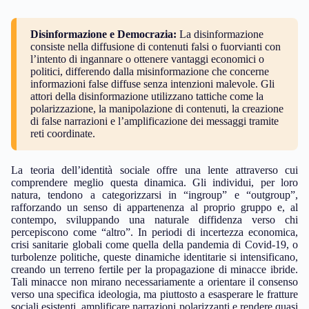
Disinformazione e Democrazia:
La disinformazione
consiste nella diffusione di contenuti falsi o fuorvianti con
l’intento di ingannare o ottenere vantaggi economici o
politici, differendo dalla misinformazione che concerne
informazioni false diffuse senza intenzioni malevole. Gli
attori della disinformazione utilizzano tattiche come la
polarizzazione, la manipolazione di contenuti, la creazione
di false narrazioni e l’amplificazione dei messaggi tramite
reti coordinate.
La teoria dell’identità sociale offre una lente attraverso cui
comprendere meglio questa dinamica. Gli individui, per loro
natura, tendono a categorizzarsi in “ingroup” e “outgroup”,
rafforzando un senso di appartenenza al proprio gruppo e, al
contempo, sviluppando una naturale diffidenza verso chi
percepiscono come “altro”. In periodi di incertezza economica,
crisi sanitarie globali come quella della pandemia di Covid-19, o
turbolenze politiche, queste dinamiche identitarie si intensificano,
creando un terreno fertile per la propagazione di minacce ibride.
Tali minacce non mirano necessariamente a orientare il consenso
verso una specifica ideologia, ma piuttosto a esasperare le fratture
sociali esistenti, amplificare narrazioni polarizzanti e rendere quasi