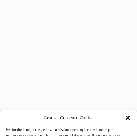
About this website
Gestisci Consenso Cookie
Respira.re
ogni giorno trova per te le notizie più importanti su
psicologia e salute mentale.
Per fornire le migliori esperienze, utilizziamo tecnologie come i cookie per
memorizzare e/o accedere alle informazioni del dispositivo. Il consenso a queste