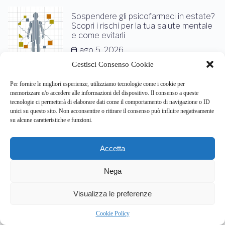
Sospendere gli psicofarmaci in estate?
Scopri i rischi per la tua salute mentale
e come evitarli
ago 5, 2026
Gestisci Consenso Cookie
Per fornire le migliori esperienze, utilizziamo tecnologie come i cookie per
Categorie
memorizzare e/o accedere alle informazioni del dispositivo. Il consenso a queste
tecnologie ci permetterà di elaborare dati come il comportamento di navigazione o ID
unici su questo sito. Non acconsentire o ritirare il consenso può influire negativamente
su alcune caratteristiche e funzioni.
Lgbtq
Medicina Correlata
Alla Salute Mentale
Accetta
News
Psicologia Cognitiva
Nega
Psicologia
Salute Mentale
Comportamentale
Visualizza le preferenze
Cookie Policy