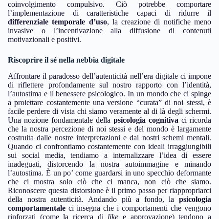
coinvolgimento compulsivo. Ciò potrebbe comportare
l’implementazione di caratteristiche capaci di ridurre il
differenziale temporale d’uso
, la creazione di notifiche meno
invasive o l’incentivazione alla diffusione di contenuti
motivazionali e positivi.
Riscoprire il sé nella nebbia digitale
Affrontare il paradosso dell’autenticità nell’era digitale ci impone
di riflettere profondamente sul nostro rapporto con l’identità,
l’autostima e il benessere psicologico. In un mondo che ci spinge
a proiettare costantemente una versione “curata” di noi stessi, è
facile perdere di vista chi siamo veramente al di là degli schermi.
Una nozione fondamentale della
psicologia cognitiva
ci ricorda
che la nostra percezione di noi stessi e del mondo è largamente
costruita dalle nostre interpretazioni e dai nostri schemi mentali.
Quando ci confrontiamo costantemente con ideali irraggiungibili
sui social media, tendiamo a internalizzare l’idea di essere
inadeguati, distorcendo la nostra autoimmagine e minando
l’autostima. È un po’ come guardarsi in uno specchio deformante
che ci mostra solo ciò che ci manca, non ciò che siamo.
Riconoscere questa distorsione è il primo passo per riappropriarci
della nostra autenticità. Andando più a fondo, la
psicologia
comportamentale
ci insegna che i comportamenti che vengono
rinforzati (come la ricerca di
like
e approvazione) tendono a