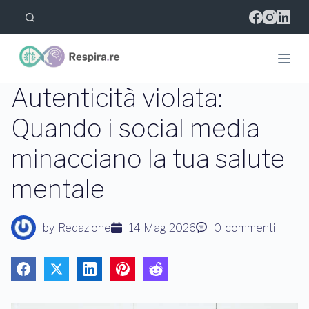
S
a
l
t
a
a
l
Autenticità violata:
c
o
Quando i social media
n
t
minacciano la tua salute
e
n
u
mentale
t
o
by
Redazione
14 Mag 2026
0
commenti