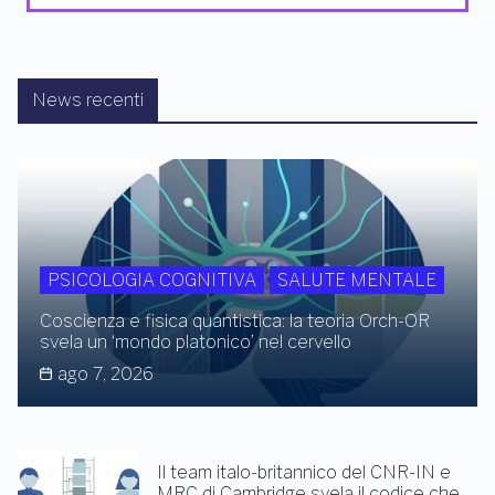
News recenti
PSICOLOGIA COGNITIVA
SALUTE MENTALE
Coscienza e fisica quantistica: la teoria Orch-OR
svela un ‘mondo platonico’ nel cervello
ago 7, 2026
Il team italo-britannico del CNR-IN e
MRC di Cambridge svela il codice che