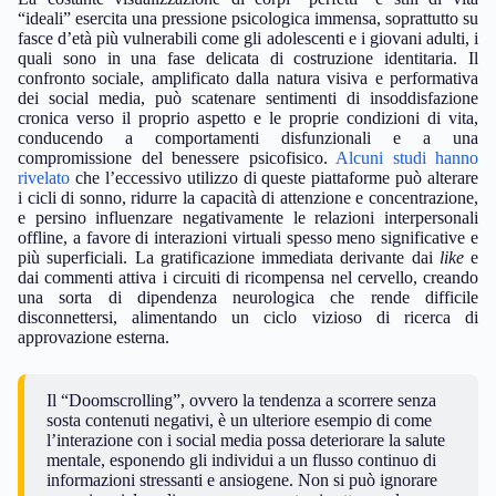
“ideali” esercita una pressione psicologica immensa, soprattutto su
fasce d’età più vulnerabili come gli adolescenti e i giovani adulti, i
quali sono in una fase delicata di costruzione identitaria. Il
confronto sociale, amplificato dalla natura visiva e performativa
dei social media, può scatenare sentimenti di insoddisfazione
cronica verso il proprio aspetto e le proprie condizioni di vita,
conducendo a comportamenti disfunzionali e a una
compromissione del benessere psicofisico.
Alcuni studi hanno
rivelato
che l’eccessivo utilizzo di queste piattaforme può alterare
i cicli di sonno, ridurre la capacità di attenzione e concentrazione,
e persino influenzare negativamente le relazioni interpersonali
offline, a favore di interazioni virtuali spesso meno significative e
più superficiali. La gratificazione immediata derivante dai
like
e
dai commenti attiva i circuiti di ricompensa nel cervello, creando
una sorta di dipendenza neurologica che rende difficile
disconnettersi, alimentando un ciclo vizioso di ricerca di
approvazione esterna.
Il “Doomscrolling”, ovvero la tendenza a scorrere senza
sosta contenuti negativi, è un ulteriore esempio di come
l’interazione con i social media possa deteriorare la salute
mentale, esponendo gli individui a un flusso continuo di
informazioni stressanti e ansiogene. Non si può ignorare