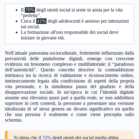
Il
70%
degli utenti social si sente in ansia per la vita
“perfetta”.
Circa il
41%
degli adolescenti è ansioso per interazioni
sui social.
La formazione all'uso responsabile dei social deve
iniziare in giovane età.
Nell’attuale panorama socioculturale, fortemente influenzato dalla
pervasività delle piattaforme digitali, emerge con crescente
evidenza un fenomeno complesso e multifattoriale: il “paradosso
dell’autenticità”. Questo concetto descrive la contraddizione
intrinseca tra la ricerca di validazione e riconoscimento online,
intrinsecamente legata alla condivisione di aspetti della propria
vita personale, e la simultanea paura del giudizio e della
disapprovazione sociale. In un’epoca in cui l’identità digitale
assume una rilevanza quasi pari a quella reale, se non addirittura
superiore in certi contesti, la pressione a presentare una versione
idealizzata di sé stessi genera un divario significativo tra quello
che una persona è realmente e come viene percepita sullo
schermo.
Si stima che il
70%
degli utenti dei social media abbia