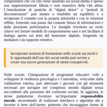
comprendere che ciò che viene mostrato sui social media è spesso
una rappresentazione filtrata e non esaustiva della vita altrui.
L’introduzione di pratiche di “digital detox” o “periodi di
disconnessione” può aiutare a ristabilire un equilibrio e a
recuperare il contatto con la propria interiorità e con le relazioni
offline, fornendo una pausa dal costante flusso di informazioni e
dalla pressione performativa. Le famiglie rivestono un ruolo
chiave nel fornire modelli di comportamento sani e nel facilitare il
dialogo aperto sui temi del benessere digitale, fungendo da
mediatori e da supporto emotivo.
Incorporare sessioni di formazione nelle scuole sui rischi e
le opportunità dell’uso dei social media può servire a
creare una nuova generazione di utenti consapevoli.
Nelle scuole, l’integrazione di programmi educativi volti a
sviluppare la resilienza psicologica e l’autostima, svincolate dalla
validazione esterna, può attrezzare i giovani con gli strumenti
necessari per navigare nel complesso mondo digitale senza
soccombere alla pressione del confronto sociale. In aggiunta, le
stesse piattaforme rivestono un’importante
responsabilità
morale
, necessitando di realizzare interfacce e algoritmi atti a
favorire il
bene dell’utente
, piuttosto che incoraggiare forme di