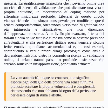
ripetersi. La gratificazione immediata che riceviamo online crea
un ciclo di ricerca di validazione che può diventare una vera e
propria abitudine, un meccanismo di coping malsano per
affrontare insicurezze profonde. Liberarsi da questo circolo
vizioso richiede uno sforzo consapevole per modificare questi
schemi comportamentali, orientandosi verso fonti di gratificazione
più intrinseche e significative, che non dipendano
dall’approvazione esterna. A un livello più avanzato, il tema dei
traumi
e della
salute mentale
ci mostra come la costante pressione
all’autenticità e alla perfezione digitale possa generare piccole
ferite emotive quotidiane, accumulandosi e, in casi estremi,
contribuendo a veri e propri disagi psicologici come ansia e
depressione. Talvolta, dietro la compulsiva ricerca di validazione
online, si celano traumi passati o profonde insicurezze che
cercano sollievo in un’approvazione, per quanto effimera.
La vera autenticità, in questo contesto, non significa
esporre ogni dettaglio della propria vita senza filtri, ma
piuttosto accettare la propria vulnerabilità e complessità,
riconoscendo che non abbiamo bisogno della perfezione
per essere degni di stima e affetto.
Si tratta di
coltivare una relazione più gentile e compassionevole