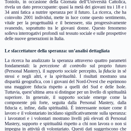
Toniolo, in occasione della Giornata dell’Università Cattolica,
rivela un dato preoccupante: quasi la metà dei giovani tra i 18 e i
34 anni fatica a nutrire speranza per il futuro. La ricerca, che ha
coinvolto 2001 individui, mette in luce come questo sentimento,
vitale per la progettualità e il benessere, stia progressivamente
svanendo, soprattutto tra le giovani donne. Questo fenomeno
solleva interrogativi profondi sul tessuto sociale e sulle prospettive
delle nuove generazioni in Italia.
Le sfaccettature della speranza: un’analisi dettagliata
La ricerca ha analizzato la speranza attraverso quattro parametri
fondamentali: la
percezione di controllo
sul proprio futuro
(Personal Mastery), il
supporto sociale
percepito, la
fiducia
in sé
stessi e negli altri, e la
spiritualità
. I risultati mostrano una
disparità geografica, con i giovani del Nord-Ovest che esprimono
una maggiore fiducia rispetto a quelli del Sud e delle Isole.
Tuttavia, quest’ultima area si distingue per un livello di spiritualità
superiore. In generale, il supporto sociale emerge come la
componente più forte, seguita dalla Personal Mastery, dalla
fiducia e, infine, dalla spiritualità. È interessante notare come il
lavoro e il volontariato incidano significativamente sulla speranza:
i lavoratori e i volontari mostrano livelli più elevati di Personal
Mastery, supporto e spiritualità rispetto a chi non lavora o non si
impegna in attività di volontariato. Questi dati suggeriscono che