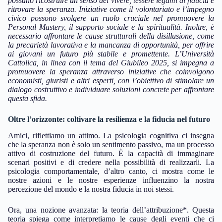
possano ricostruire un senso del vivere, tessere legami di fiducia e
ritrovare la speranza.
Iniziative come il volontariato e l’impegno
civico possono svolgere un ruolo cruciale nel promuovere la
Personal Mastery, il supporto sociale e la spiritualità. Inoltre, è
necessario affrontare le cause strutturali della disillusione, come
la precarietà lavorativa e la mancanza di opportunità, per offrire
ai giovani un futuro più stabile e promettente. L’Università
Cattolica, in linea con il tema del Giubileo 2025, si impegna a
promuovere la speranza attraverso iniziative che coinvolgono
economisti, giuristi e altri esperti, con l’obiettivo di stimolare un
dialogo costruttivo e individuare soluzioni concrete per affrontare
questa sfida.
Oltre l’orizzonte: coltivare la resilienza e la fiducia nel futuro
Amici, riflettiamo un attimo. La psicologia cognitiva ci insegna
che la speranza non è solo un sentimento passivo, ma un processo
attivo di costruzione del futuro. È la capacità di immaginare
scenari positivi e di credere nella possibilità di realizzarli. La
psicologia comportamentale, d’altro canto, ci mostra come le
nostre azioni e le nostre esperienze influenzino la nostra
percezione del mondo e la nostra fiducia in noi stessi.
Ora, una nozione avanzata: la teoria dell’attribuzione*. Questa
teoria spiega come interpretiamo le cause degli eventi che ci