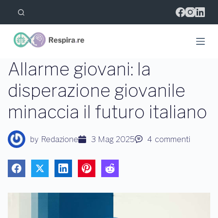
S
a
l
t
a
a
l
Allarme giovani: la
c
o
disperazione giovanile
n
t
minaccia il futuro italiano
e
n
u
t
by
Redazione
3 Mag 2025
4
commenti
o