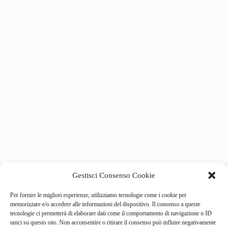
About this website
Gestisci Consenso Cookie
Respira.re
ogni giorno trova per te le notizie più importanti su
psicologia e salute mentale.
Per fornire le migliori esperienze, utilizziamo tecnologie come i cookie per
memorizzare e/o accedere alle informazioni del dispositivo. Il consenso a queste
tecnologie ci permetterà di elaborare dati come il comportamento di navigazione o ID
Address:
unici su questo sito. Non acconsentire o ritirare il consenso può influire negativamente
VIA USODIMARE 3 - 37138 - VERONA (VR)