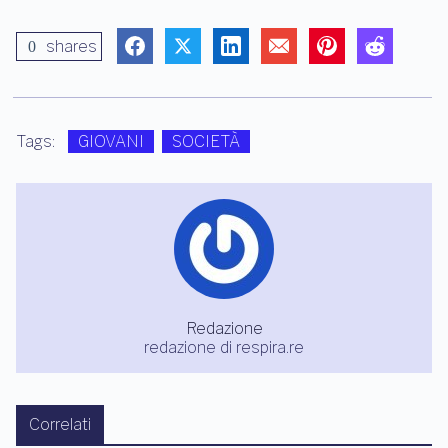
shares
0
Tags:
GIOVANI
SOCIETÀ
Redazione
redazione di respira.re
Correlati