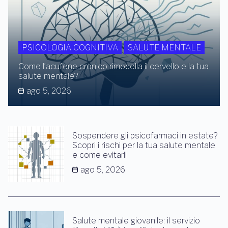
PSICOLOGIA COGNITIVA
SALUTE MENTALE
Come l’acufene cronico rimodella il cervello e la tua
salute mentale?
ago 5, 2026
Sospendere gli psicofarmaci in estate?
Scopri i rischi per la tua salute mentale
e come evitarli
ago 5, 2026
Salute mentale giovanile: il servizio