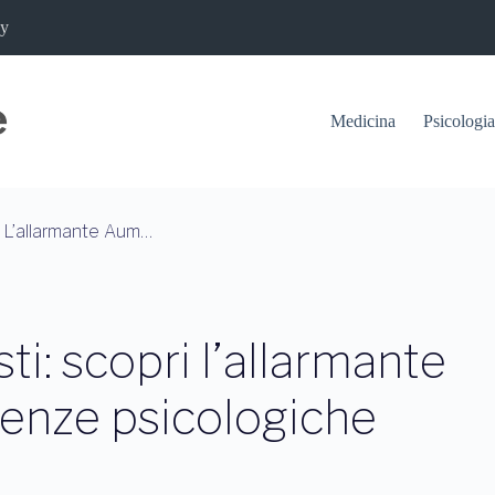
cy
Medicina
Psicologia
Traumi Cranici Nei Ciclisti: Scopri L’allarmante Aumento E Le Conseguenze Psicologiche
sti: scopri l’allarmante
enze psicologiche