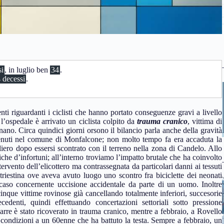
si
, in luglio ben
34
.
 decessi
.
enti riguardanti i ciclisti che hanno portato conseguenze gravi a livello
 l’ospedale è arrivato un ciclista colpito da
trauma cranico
, vittima di
nano. Circa quindici giorni orsono il bilancio parla anche della gravità
venuti nel comune di Monfalcone; non molto tempo fa era accaduta la
aliero dopo essersi scontrato con il terreno nella zona di Candelo. Allo
che d’infortuni; all’interno troviamo l’impatto brutale che ha coinvolto
tervento dell’elicottero ma contrassegnata da particolari danni ai tessuti
triestina ove aveva avuto luogo uno scontro fra biciclette dei neonati
 caso concernente uccisione accidentale da parte di un uomo. Inoltre
inque vittime rovinose già cancellando totalmente inferiori, succesorie
cedenti, quindi effettuando concertazioni settoriali sotto pressione
arre è stato ricoverato in trauma cranico, mentre a febbraio, a Rovello
i condizioni a un 60enne che ha battuto la testa. Sempre a febbraio, un