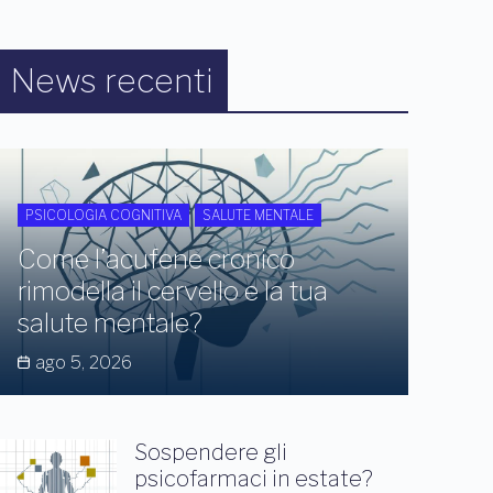
News recenti
PSICOLOGIA COGNITIVA
SALUTE MENTALE
Come l’acufene cronico
rimodella il cervello e la tua
salute mentale?
ago 5, 2026
Sospendere gli
psicofarmaci in estate?