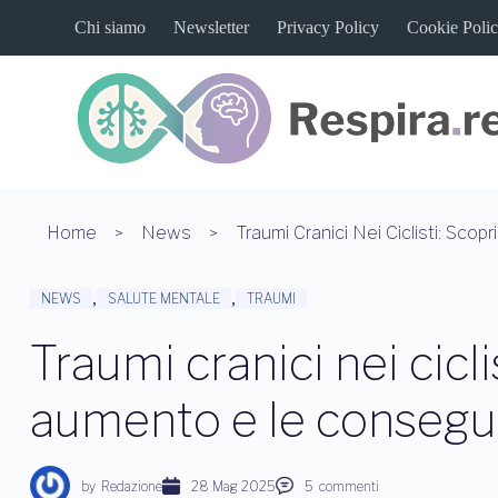
S
Chi siamo
Newsletter
Privacy Policy
Cookie Poli
a
l
t
a
a
l
c
o
n
t
Home
News
e
n
u
,
,
NEWS
SALUTE MENTALE
TRAUMI
t
o
Traumi cranici nei cicli
aumento e le consegu
by
Redazione
28 Mag 2025
5
commenti