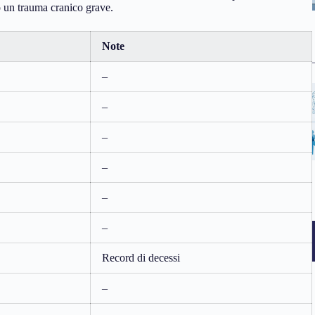
do un trauma cranico grave.
Note
–
–
–
–
–
–
Record di decessi
–