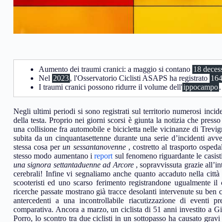
Aumento dei traumi cranici: a maggio si contano
18 deces
Nel
2023
, l'Osservatorio Ciclisti ASAPS ha registrato
164
I traumi cranici possono ridurre il volume dell'
ippocampo
.
Negli ultimi periodi si sono registrati sul territorio numerosi incid
della testa. Proprio nei giorni scorsi è giunta la notizia che presso
una collisione fra automobile e bicicletta nelle vicinanze di Trevig
subita da un cinquantasettenne durante una serie d’incidenti av
stessa cosa per
un sessantanovenne
, costretto al trasporto osped
stesso modo aumentano i
report
sul fenomeno riguardante le casisti
una signora settantaduenne ad Arcore
, sopravvissuta grazie all’in
cerebrali! Infine vi segnaliamo anche quanto accaduto nella città 
scooteristi ed uno scarso ferimento registrandone ugualmente il
ricerche passate mostrano già tracce desolanti intervenute su ben c
antercedenti a una incontrollabile riacutizzazione di eventi pre
comparativa. Ancora a marzo, un ciclista di 51 anni investito a Gi
Porro, lo scontro tra due ciclisti in un sottopasso ha causato grav