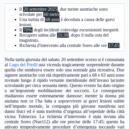
Il
20 settembre 2025
, due turiste austriache sono
scivolate per
60 metri
.
Una turista di
68 anni
è deceduta a causa delle gravi
lesioni.
Il
70%
degli incidenti coinvolge escursionisti inesperti.
Recupero salma alle
21:38
, dopo il nulla osta del
magistrato.
Richiesta d'intervento alla centrale Sores alle ore
17:45
.
Nella tarda giornata del sabato 20 settembre scorso si è consumata
al
Lago del Predil
una vicenda tragicamente sorprendente durante
quella che sembrava essere solo una normale gita ricreativa. Due
signore austriache con età rispettivamente pari a 68 e 63 anni sono
rovinate lungo il ripido versante meridionale dell’invaso lacustre
scivolando per circa sessanta metri. Questo evento ha dato origine
a un’imponente mobilitazione dei soccorsi. Le conseguenze
risultarono essere estremamente dannose: mentre la donna più
anziana non ce l’ha fatta a sopravvivere ai gravi lesioni subite
nell’impatto mortale, la compagna più giovane manifesta seri
danni fisici ed è stata trasferita d’urgenza all’ospedale della città
vicina Tolmezzo. La richiesta d’intervento è stata inviata alla
centrale Sores (Nue112) alle ore precise delle 17:45; questo ha
attivato tempestivamente procedure d’emergenza toccando vari