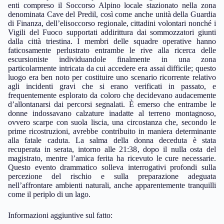
enti compreso il Soccorso Alpino locale stazionato nella zona
denominata Cave del Predil, così come anche unità della Guardia
di Finanza, dell’elisoccorso regionale, cittadini volontari nonché i
Vigili del Fuoco supportati addirittura dai sommozzatori giunti
dalla città triestina. I membri delle squadre operative hanno
faticosamente perlustrato entrambe le rive alla ricerca delle
escursioniste individuandole finalmente in una zona
particolarmente intricata da cui accedere era assai difficile; questo
luogo era ben noto per costituire uno scenario ricorrente relativo
agli incidenti gravi che si erano verificati in passato, e
frequentemente esplorato da coloro che decidevano audacemente
d’allontanarsi dai percorsi segnalati. È emerso che entrambe le
donne indossavano calzature inadatte al terreno montagnoso,
ovvero scarpe con suola liscia, una circostanza che, secondo le
prime ricostruzioni, avrebbe contribuito in maniera determinante
alla fatale caduta. La salma della donna deceduta è stata
recuperata in serata, intorno alle 21:38, dopo il nulla osta del
magistrato, mentre l’amica ferita ha ricevuto le cure necessarie.
Questo evento drammatico solleva interrogativi profondi sulla
percezione del rischio e sulla preparazione adeguata
nell’affrontare ambienti naturali, anche apparentemente tranquilli
come il periplo di un lago.
Informazioni aggiuntive sul fatto: