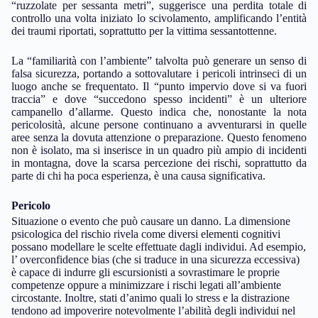
“ruzzolate per sessanta metri”, suggerisce una perdita totale di
controllo una volta iniziato lo scivolamento, amplificando l’entità
dei traumi riportati, soprattutto per la vittima sessantottenne.
La “familiarità con l’ambiente” talvolta può generare un senso di
falsa sicurezza, portando a sottovalutare i pericoli intrinseci di un
luogo anche se frequentato. Il “punto impervio dove si va fuori
traccia” e dove “succedono spesso incidenti” è un ulteriore
campanello d’allarme. Questo indica che, nonostante la nota
pericolosità, alcune persone continuano a avventurarsi in quelle
aree senza la dovuta attenzione o preparazione. Questo fenomeno
non è isolato, ma si inserisce in un quadro più ampio di incidenti
in montagna, dove la scarsa percezione dei rischi, soprattutto da
parte di chi ha poca esperienza, è una causa significativa.
Pericolo
Situazione o evento che può causare un danno. La dimensione
psicologica del rischio rivela come diversi elementi cognitivi
possano modellare le scelte effettuate dagli individui. Ad esempio,
l’ overconfidence bias (che si traduce in una sicurezza eccessiva)
è capace di indurre gli escursionisti a sovrastimare le proprie
competenze oppure a minimizzare i rischi legati all’ambiente
circostante. Inoltre, stati d’animo quali lo stress e la distrazione
tendono ad impoverire notevolmente l’abilità degli individui nel