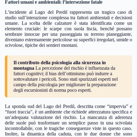
Fattori umani e ambientali: l’intersezione fatale
L’incidente al Lago del Predil rappresenta un tragico caso di
studio sull’interazione complessa tra fattori ambientali e decisioni
umane. La scelta delle calzature è stata identificata come un
elemento cruciale: le scarpe con suola liscia, benché possano
sembrare innocue per una passeggiata su terreno pianeggiante,
diventano estremamente pericolose su superfici irregolari, umide o
scivolose, tipiche dei sentieri montani.
Il contributo della psicologia alla sicurezza in
montagna
La percezione del rischio è influenzata da
fattori cognitivi; il bias dell’ottimismo può indurre a
sottovalutare i pericoli. Sono stati spurizzati esperti nel
campo della psicologia per migliorare la preparazione
degli escursionisti di norma poco esperti.
La sponda sud del Lago del Predil, descritta come “impervia” e
“fuori traccia”, è un ambiente che richiede attrezzatura specifica e
un’adequata valutazione del rischio. La mancanza di aderenza
delle suole può trasformare un semplice passo in una scivolata
incontrollabile, con le tragiche conseguenze viste in questo caso.
Inoltre, la dinamica della caduta, con le due donne che sono