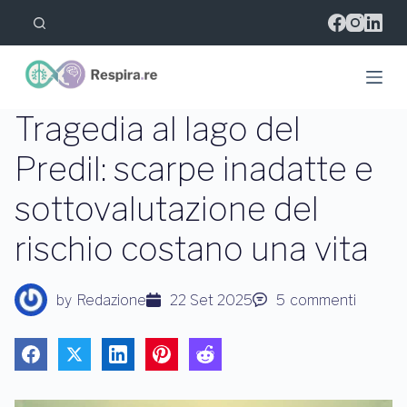
S
a
l
t
a
a
l
Tragedia al lago del
c
o
Predil: scarpe inadatte e
n
t
sottovalutazione del
e
n
u
rischio costano una vita
t
o
by
Redazione
22 Set 2025
5
commenti