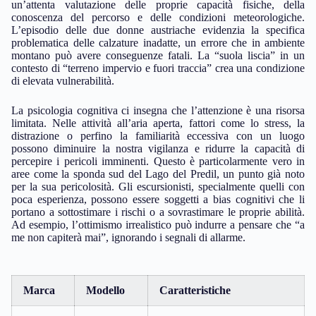
un’attenta valutazione delle proprie capacità fisiche, della
conoscenza del percorso e delle condizioni meteorologiche.
L’episodio delle due donne austriache evidenzia la specifica
problematica delle calzature inadatte, un errore che in ambiente
montano può avere conseguenze fatali. La “suola liscia” in un
contesto di “terreno impervio e fuori traccia” crea una condizione
di elevata vulnerabilità.
La psicologia cognitiva ci insegna che l’attenzione è una risorsa
limitata. Nelle attività all’aria aperta, fattori come lo stress, la
distrazione o perfino la familiarità eccessiva con un luogo
possono diminuire la nostra vigilanza e ridurre la capacità di
percepire i pericoli imminenti. Questo è particolarmente vero in
aree come la sponda sud del Lago del Predil, un punto già noto
per la sua pericolosità. Gli escursionisti, specialmente quelli con
poca esperienza, possono essere soggetti a bias cognitivi che li
portano a sottostimare i rischi o a sovrastimare le proprie abilità.
Ad esempio, l’ottimismo irrealistico può indurre a pensare che “a
me non capiterà mai”, ignorando i segnali di allarme.
Marca
Modello
Caratteristiche