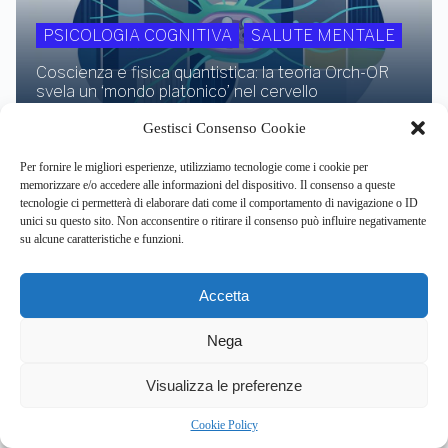
PSICOLOGIA COGNITIVA
SALUTE MENTALE
Coscienza e fisica quantistica: la teoria Orch-OR
svela un ‘mondo platonico’ nel cervello
ago 7, 2026
Gestisci Consenso Cookie
Per fornire le migliori esperienze, utilizziamo tecnologie come i cookie per
memorizzare e/o accedere alle informazioni del dispositivo. Il consenso a queste
tecnologie ci permetterà di elaborare dati come il comportamento di navigazione o ID
Il team italo-britannico del CNR-IN e
unici su questo sito. Non acconsentire o ritirare il consenso può influire negativamente
MRC di Cambridge svela il codice che
su alcune caratteristiche e funzioni.
crea la diversità cerebrale
ago 7, 2026
Accetta
Nega
Giornata nazionale vittime errori
5
Visualizza le preferenze
giudiziari: la scienza rivela i bias cognitivi
che minano la giustizia italiana
Cookie Policy
ago 6, 2026